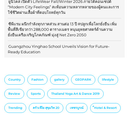
ยูนิโคล่ เปิดตัว LifeWear Fall/Winter 2026 ภายใต้คอนเซปต์
“Modern City Feelings” สะท้อนความหลากหลายของผู้คนและการ
ใช้ชีวิตผ่านเสื้อผ้าที่ตอบโจทย์ทุกวัน
ซีพีแรม ผนึกกำลังทุกภาคส่วน สานต่อ 13 ปี #ปลูกเพื่อโลกยั่งยืน เพิ่ม
พื้นที่สีเขียวกว่า 288,000 ตารางเมตร หนุนยุทธศาสตร์ด้านความ
ยั่งยืนเครือเจริญโภคภัณฑ์ มุ่งสู่ Net Zero 2050
Guangzhou Yinghao School Unveils Vision for Future-
Ready Education
Country
Fashion
gallery
GEOPARK
lifestyle
Review
Sports
Thailand Yoga Art & Dance 2019
Trending
ครัวเจ๊ง้อ สุขุมวิท 20
เพชรบูรณ์
็Hotel & Resort