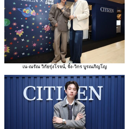
เน-ณรัณ วิกัยรุ่งโรจน์, จั๋ง-วิกร บูรณภิญโญ