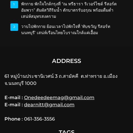
พักกาย พักใจใกล้กรุงที่ “ณ ทรีธารา ริเวอร์ไซด์ รีสอร์ต
1
อัมพวา” สัมผัสวิถีริมน้ำ ตักบาตรรับอรุณ พร้อมดื่มด่ำ
เสน่ห์สมุทรสงคราม
วาบไปพักกาย ย้อนเวลาไปพักใจที่ ‘ทับขวัญ รีสอร์ท
2
นนทบุรี’ เสน่ห์เรือนไทยโบราณใกล้แค่เอื้อม
ADDRESS
61 หมู่บ้านประชานิเวศน์ 3 ถ.สามัคคี ต.ท่าทราย อ.เมือง
จ.นนทบุรี 1000
E-mail :
Onedeedeemag@gmail.com
E-mail :
dearnitt@gmail.com
Phone
: 061-356-3556
TAGS