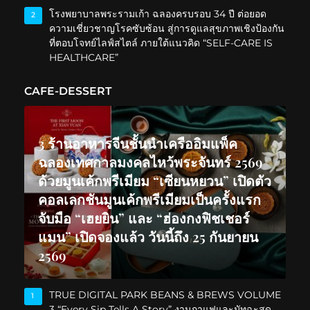
โรงพยาบาลพระรามเก้า ฉลองครบรอบ 34 ปี ต่อยอด
2
ความเชี่ยวชาญโรคซับซ้อน สู่การดูแลสุขภาพเชิงป้องกัน
ที่ตอบโจทย์ไลฟ์สไตล์ ภายใต้แนวคิด “SELF-CARE IS
HEALTHCARE”
CAFE-DESSERT
3 ร้านอาหารจีนชั้นนำเครืออิมแพ็ค
ฉลองเทศกาลมงคลไหว้พระจันทร์ 2569
ด้วยมูนเค้กพรีเมียม “เซียนหยวน” เปิดตัว
คอลเลกชันมูนเค้กพรีเมียมเป็นครั้งแรก
จับมือ “เฮยยิน” และ “ฮ่องกงฟิชเชอร์
แมน” เปิดจองแล้ว วันนี้ถึง 25 กันยายน
2569
TRUE DIGITAL PARK BEANS & BREWS VOLUME
1
3 “Every Sip Tells A Story” งานกาแฟและมัทฉะสุด