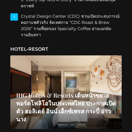
คราฟท์
Crystal Design Center (CDC) ชวนเปิดประสบการณ์
2
คอกาแฟตัวจริง จัดเทศกาล “CDC Roast & Brew
2026” รวมที่สุดของ Specialty Coffee ย่านเอกมัย-
รามอินทรา
HOTEL-RESORT
IHG Hotels & Resorts เดินหน้าขยาย
พอร์ตโฟลิโอในประเทศไทย ประกาศเปิด
ตัว ฮอลิเดย์ อินน์ เอ็กซ์เพรส กระบี่ อ่าว
นาง