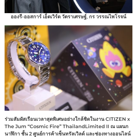
อองรี-ออสการ์ เอ็ดเวิร์ด วัตราเศรษฐ์
,
กร วรรณไพโรจน์
ร่วมสัมผัสเรือนเวลาสุดพิเศษอย่างใกล้ชิดในงาน
CITIZEN x
The Jum “Cosmic Fire” ThailandLimited II ณ แผนก
นาฬิกา ชั้น 2 ศูนย์การค้าเซ็นทรัลเวิลด์ และช่องทางออนไลน์