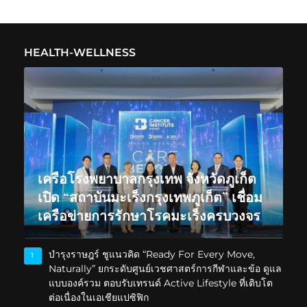
HEALTH-WELLNESS
เครือโรงพยาบาลกรุงเทพ จังหวัดภูเก็ต
เปิด “สถาบันมะเร็งกรุงเทพภูเก็ต” เชื่อม
เครือข่ายการรักษาโรคมะเร็งครบวงจร
บำรุงราษฎร์ ชูแนวคิด “Ready For Every Move,
1
Naturally” ยกระดับศูนย์เวชศาสตร์การกีฬาและข้อ ดูแล
แบบองค์รวม ตอบรับเทรนด์ Active Lifestyle ที่เติบโต
ต่อเนื่องในเอเชียแปซิฟิก