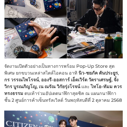
จัดงานเปิดตัวอย่างเป็นทางการพร้อม Pop-Up Store สุด
พิเศษ ยกขบวนเหล่าสไตล์ไอคอน อาทิ
นิว-ชยภัค ตันประยูร
,
กร วรรณไพโรจน์
,
อองรี-ออสการ์ เอ็ดเวิร์ด วัตราเศรษฐ์, จั๋ง
วิกร บูรณภิญโญ, เน ณรัณ วิกัยรุ่งโรจน์
และ
ไทโอ-ทัมม ควร
ทรงธรรม
ตบเท้าร่วมอัปเดตนาฬิกาสุดชิค ณ แผนกนาฬิกา
ชั้น 2 ศูนย์การค้าเซ็นทรัลเวิลด์ วันพฤหัสบดีที่ 2 ตุลาคม 2568