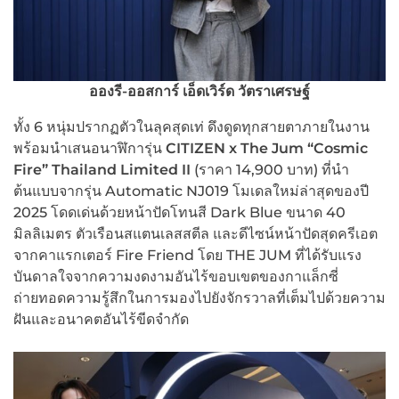
อองรี-ออสการ์ เอ็ดเวิร์ด วัตราเศรษฐ์
ทั้ง 6 หนุ่มปรากฏตัวในลุคสุดเท่ ดึงดูดทุกสายตาภายในงาน
พร้อมนำเสนอนาฬิการุ่น
CITIZEN x The Jum “Cosmic
Fire” Thailand Limited II
(ราคา 14,900 บาท) ที่นำ
ต้นแบบจากรุ่น Automatic NJ019 โมเดลใหม่ล่าสุดของปี
2025 โดดเด่นด้วยหน้าปัดโทนสี Dark Blue ขนาด 40
มิลลิเมตร ตัวเรือนสแตนเลสสตีล และดีไซน์หน้าปัดสุดครีเอต
จากคาแรกเตอร์ Fire Friend โดย THE JUM ที่ได้รับแรง
บันดาลใจจากความงดงามอันไร้ขอบเขตของกาแล็กซี่
ถ่ายทอดความรู้สึกในการมองไปยังจักรวาลที่เต็มไปด้วยความ
ฝันและอนาคตอันไร้ขีดจำกัด