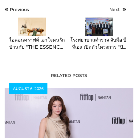
Post
Previous
Next
navigation
ไอคอนคราฟต์ เอาใจคนรัก
โรงพยาบาลตำรวจ จับมือ บี
บ้านกับ “THE ESSENCE
ทีเอส เปิดตัวโครงการ “ปัน
OF ARTISAN CRAFT
น้ำใจสู่ชายแดน” ช่วยเหลือ
LIVING” เติมแรงบันดาล
ผู้ได้รับผลกระทบจากความ
ใจในการพักผ่อนด้วยของ
ไม่สงบชายแดน ไทย –
แต่งบ้านและผลิตภัณฑ์สปา
กัมพูชา
RELATED POSTS
น่าใช้ตั้งแต่วันนี้ถึง 26
AUGUST 6, 2026
ตุลาคม 2568