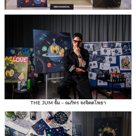
THE JUM
จั้ม – ณภัทร จงจิตตโพธา