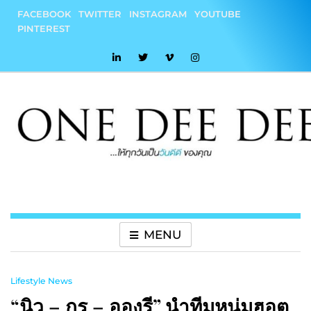
Skip
FACEBOOK
TWITTER
INSTAGRAM
YOUTUBE
to
PINTEREST
content
onedeedee
ให้ทุกวันเป็น "วันดีดี" ของคุณ
MENU
Lifestyle News
“นิว – กร – อองรี” นำทีมหนุ่มฮอต