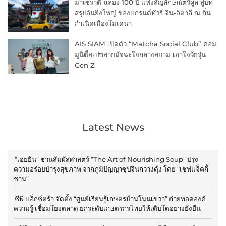
มาเซราติ ฉลอง 100 ปี แห่งสัญลักษณ์ตรีศูล สู่บท
สรุปอันยิ่งใหญ่ ของแกรนด์ทัวร์ จีน-อิตาลี ณ ถิ่น
กำเนิดเมืองโมเดนา
AIS SIAM เปิดตัว “Matcha Social Club” คอม
มูนิตี้สเปซสายมัจฉะใจกลางสยาม เอาใจวัยรุ่น
Gen Z
Latest News
“เฮยยิน” ชวนสัมผัสศาสตร์ “The Art of Nourishing Soup” ปรุง
ความอร่อยบำรุงสุขภาพ จากภูมิปัญญาซุปจีนกวางตุ้ง โดย “เชฟแจ็คกี้
ชาน”
ซีพี แอ็กซ์ตร้า จัดตั้ง “ศูนย์เรียนรู้เกษตรบ้านโนนเขวา” ถ่ายทอดองค์
ความรู้ เชื่อมโยงตลาด ยกระดับเกษตรกรไทยให้เติบโตอย่างยั่งยืน