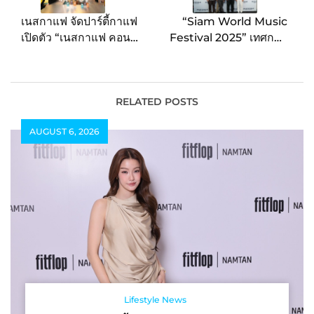
เนสกาแฟ จัดปาร์ตี้กาแฟ
“Siam World Music
เปิดตัว “เนสกาแฟ คอน
Festival 2025” เทศกาล
เซนเทรต เรดี้ทูมิกซ์”
ดนตรีและวัฒนธรรมสุดยิ่ง
นวัตกรรมกาแฟเข้มข้น
ใหญ่ เปิดเวทีศิลปิน-คอส
พร้อมชงระดับโลก เนรมิต
เพลย์ ณ สวนสยาม อะเมซิ่ง
ถนนทรงวาดจัดคอฟฟี่
พาร์ค
RELATED POSTS
เฮ้าส์ ปาร์ตี้ ชวน PROXIE
AUGUST 6, 2026
– PiXXiE มามิกซ์ความ
สนุกเอาใจ Gen Z
Lifestyle News