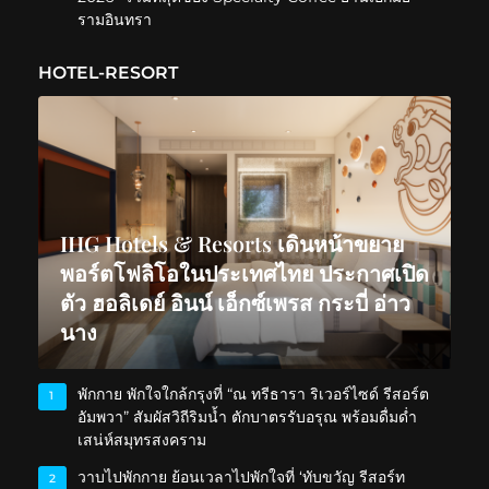
รามอินทรา
HOTEL-RESORT
IHG Hotels & Resorts เดินหน้าขยาย
พอร์ตโฟลิโอในประเทศไทย ประกาศเปิด
ตัว ฮอลิเดย์ อินน์ เอ็กซ์เพรส กระบี่ อ่าว
นาง
พักกาย พักใจใกล้กรุงที่ “ณ ทรีธารา ริเวอร์ไซด์ รีสอร์ต
1
อัมพวา” สัมผัสวิถีริมน้ำ ตักบาตรรับอรุณ พร้อมดื่มด่ำ
เสน่ห์สมุทรสงคราม
วาบไปพักกาย ย้อนเวลาไปพักใจที่ ‘ทับขวัญ รีสอร์ท
2