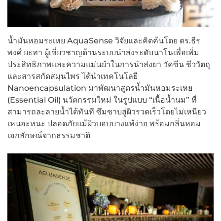
น้ำมันหอมระเหย AquaSense วิจัยและคิดค้นโดย ดร.ธีร
พงศ์ ยะทา ผู้เชี่ยวชาญด้านระบบนำส่งระดับนาโนเพื่อเพิ่ม
ประสิทธิภาพและความแม่นยำในการนำส่งยา วัคซีน ชีววัตถุ
และสารสกัดสมุนไพร ได้นำเทคโนโลยี
Nanoencapsulation มาพัฒนาสูตรน้ำมันหอมระเหย
(Essential Oil) นวัตกรรมใหม่ ในรูปแบบ “เนื้อน้ำนม” ที่
สามารถละลายน้ำได้ทันที ซึมซาบสู่ผิวรวดเร็วโดยไม่เหนียว
เหนอะหนะ ปลอดภัยแม้ผิวบอบบางแพ้ง่าย พร้อมกลิ่นหอม
เอกลักษณ์จากธรรมชาติ