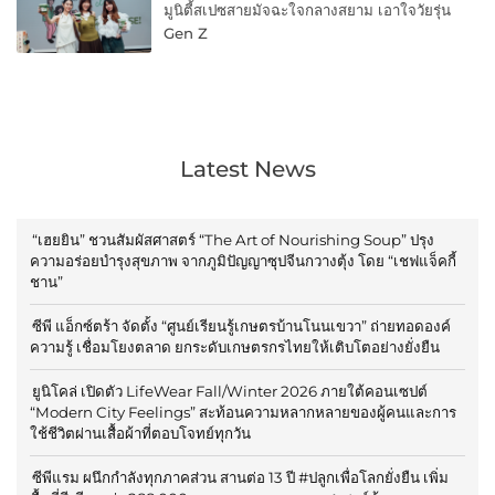
มูนิตี้สเปซสายมัจฉะใจกลางสยาม เอาใจวัยรุ่น
Gen Z
Latest News
“เฮยยิน” ชวนสัมผัสศาสตร์ “The Art of Nourishing Soup” ปรุง
ความอร่อยบำรุงสุขภาพ จากภูมิปัญญาซุปจีนกวางตุ้ง โดย “เชฟแจ็คกี้
ชาน”
ซีพี แอ็กซ์ตร้า จัดตั้ง “ศูนย์เรียนรู้เกษตรบ้านโนนเขวา” ถ่ายทอดองค์
ความรู้ เชื่อมโยงตลาด ยกระดับเกษตรกรไทยให้เติบโตอย่างยั่งยืน
ยูนิโคล่ เปิดตัว LifeWear Fall/Winter 2026 ภายใต้คอนเซปต์
“Modern City Feelings” สะท้อนความหลากหลายของผู้คนและการ
ใช้ชีวิตผ่านเสื้อผ้าที่ตอบโจทย์ทุกวัน
ซีพีแรม ผนึกกำลังทุกภาคส่วน สานต่อ 13 ปี #ปลูกเพื่อโลกยั่งยืน เพิ่ม