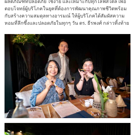
ผลิตภัณฑ์ที่ปลอดภัย ใช้ง่าย และเหมาะกับทุกไลฟ์สไตล์ เพื่อ
ตอบโจทย์ผู้บริโภคในยุคที่ต้องการพัฒนาคุณภาพชีวิตพร้อม
กับสร้างความสมดุลทางอารมณ์ ให้ผู้บริโภคได้สัมผัสความ
หอมที่ลึกซึ้งและปลอดภัยในทุกๆ วัน ดร. ธีรพงศ์ กล่าวทิ้งท้าย