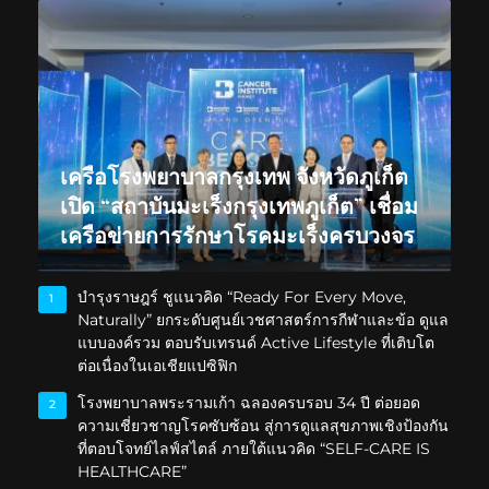
เครือโรงพยาบาลกรุงเทพ จังหวัดภูเก็ต
เปิด “สถาบันมะเร็งกรุงเทพภูเก็ต” เชื่อม
เครือข่ายการรักษาโรคมะเร็งครบวงจร
บำรุงราษฎร์ ชูแนวคิด “Ready For Every Move,
1
Naturally” ยกระดับศูนย์เวชศาสตร์การกีฬาและข้อ ดูแล
แบบองค์รวม ตอบรับเทรนด์ Active Lifestyle ที่เติบโต
ต่อเนื่องในเอเชียแปซิฟิก
โรงพยาบาลพระรามเก้า ฉลองครบรอบ 34 ปี ต่อยอด
2
ความเชี่ยวชาญโรคซับซ้อน สู่การดูแลสุขภาพเชิงป้องกัน
ที่ตอบโจทย์ไลฟ์สไตล์ ภายใต้แนวคิด “SELF-CARE IS
HEALTHCARE”