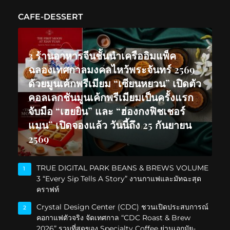
CAFE-DESSERT
3 ร้านอาหารจีนชั้นนำเครืออิมแพ็ค
ฉลองเทศกาลมงคลไหว้พระจันทร์ 2569
ด้วยมูนเค้กพรีเมียม “เซียนหยวน” เปิดตัว
คอลเลกชันมูนเค้กพรีเมียมเป็นครั้งแรก
จับมือ “เฮยยิน” และ “ฮ่องกงฟิชเชอร์
แมน” เปิดจองแล้ว วันนี้ถึง 25 กันยายน
2569
TRUE DIGITAL PARK BEANS & BREWS VOLUME
1
3 “Every Sip Tells A Story” งานกาแฟและมัทฉะสุด
คราฟท์
Crystal Design Center (CDC) ชวนเปิดประสบการณ์
2
คอกาแฟตัวจริง จัดเทศกาล “CDC Roast & Brew
2026” รวมที่สุดของ Specialty Coffee ย่านเอกมัย-