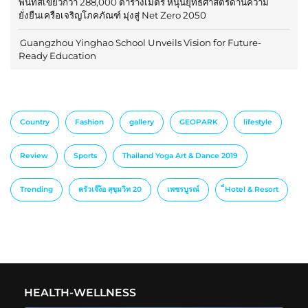
พื้นที่สีเขียวกว่า 288,000 ตารางเมตร หนุนยุทธศาสตร์ด้านความ
ยั่งยืนเครือเจริญโภคภัณฑ์ มุ่งสู่ Net Zero 2050
Guangzhou Yinghao School Unveils Vision for Future-
Ready Education
Country
Fashion
gallery
GEOPARK
lifestyle
Review
Sports
Thailand Yoga Art & Dance 2019
Trending
ครัวเจ๊ง้อ สุขุมวิท 20
เพชรบูรณ์
็Hotel & Resort
HEALTH-WELLNESS