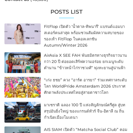
POSTS LIST
FitFlop เปิดตัว ‘น้ำตาล-ทิพนารี’ แบรนด์แอมบา
สเดอร์คนล่าสุด พร้อมชวนสัมผัสความสบายของ
รองเท้า FitFlop ในคอลเลกชัน
Autumn/Winter 2026
AirAsia X SEE FAH พันธมิตรทางธุรกิจยาวนาน
กว่า 20 ปี ต่อยอดเสิร์ฟความอร่อย ยกเมนูระดับ
ตำนาน “ข้าวหน้าไก่ราชวงศ์” พุ่งทะยานสู่น่านฟ้า
“เก่ง ธชย” ควง “อาร์ต อารยา” ร่วมเทศกาลระดับ
โลก WorldPride Amsterdam 2026 ประกาศ
ศักดาพลังประเทศไทยสู่สายตาชาวโลก
มาเซราติ ฉลอง 100 ปี แห่งสัญลักษณ์ตรีศูล สู่บท
สรุปอันยิ่งใหญ่ ของแกรนด์ทัวร์ จีน-อิตาลี ณ ถิ่น
กำเนิดเมืองโมเดนา
AIS SIAM เปิดตัว “Matcha Social Club” คอม