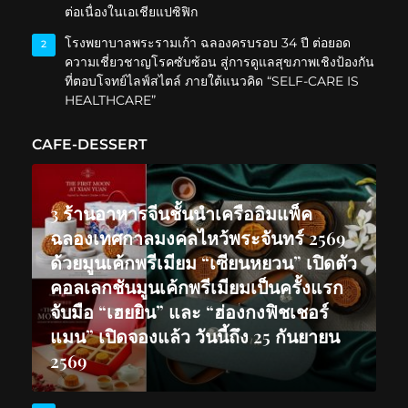
ต่อเนื่องในเอเชียแปซิฟิก
โรงพยาบาลพระรามเก้า ฉลองครบรอบ 34 ปี ต่อยอด
2
ความเชี่ยวชาญโรคซับซ้อน สู่การดูแลสุขภาพเชิงป้องกัน
ที่ตอบโจทย์ไลฟ์สไตล์ ภายใต้แนวคิด “SELF-CARE IS
HEALTHCARE”
CAFE-DESSERT
3 ร้านอาหารจีนชั้นนำเครืออิมแพ็ค
ฉลองเทศกาลมงคลไหว้พระจันทร์ 2569
ด้วยมูนเค้กพรีเมียม “เซียนหยวน” เปิดตัว
คอลเลกชันมูนเค้กพรีเมียมเป็นครั้งแรก
จับมือ “เฮยยิน” และ “ฮ่องกงฟิชเชอร์
แมน” เปิดจองแล้ว วันนี้ถึง 25 กันยายน
2569