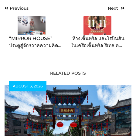
Post
Previous
Next
navigation
“MIRROR HOUSE”
ห้างเซ็นทรัล และโรบินสัน
ประตูสู่จักรวาลความคิด
ในเครือเซ็นทรัล รีเทล ตอบ
ของ “อารุตะ ซุป”
โจทย์อินไซต์ลูกค้ายุคใหม่
นิทรรศการเดี่ยวครั้งแรกใน
ไม่ใช่แค่ลดราคา แต่สินค้า
ไทยโดยศิลปินสตรีทอาร์ต
ก็ต้องถูกใจ ถูกชะตา จัด
ชาวญี่ปุ่น
แคมเปญ “Central –
RELATED POSTS
Robinson 11.11 Sale
AUGUST 3, 2026
2025” ตอกย้ำผู้นำออมนิ
ชาแนลรีเทลเลอร์ของเมือง
ไทย