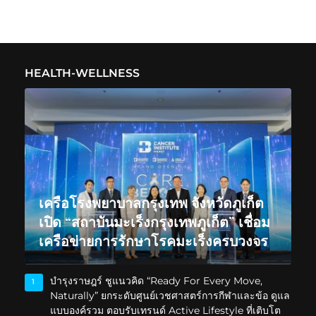
HEALTH-WELLNESS
เครือโรงพยาบาลกรุงเทพ จังหวัดภูเก็ต
เปิด “สถาบันมะเร็งกรุงเทพภูเก็ต” เชื่อม
เครือข่ายการรักษาโรคมะเร็งครบวงจร
บำรุงราษฎร์ ชูแนวคิด “Ready For Every Move,
1
Naturally” ยกระดับศูนย์เวชศาสตร์การกีฬาและข้อ ดูแล
แบบองค์รวม ตอบรับเทรนด์ Active Lifestyle ที่เติบโต