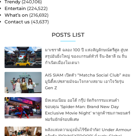
Trendy
(240,106)
Entertain
(224,522)
What’s on
(216,692)
Contact us
(43,637)
POSTS LIST
มาเซราติ ฉลอง 100 ปี แห่งสัญลักษณ์ตรีศูล สู่บท
สรุปอันยิ่งใหญ่ ของแกรนด์ทัวร์ จีน-อิตาลี ณ ถิ่น
กำเนิดเมืองโมเดนา
AIS SIAM เปิดตัว “Matcha Social Club” คอม
มูนิตี้สเปซสายมัจฉะใจกลางสยาม เอาใจวัยรุ่น
Gen Z
มิลเลนเนียม ออโต้ กรุ๊ป จัดกิจกรรมแทนคำ
ขอบคุณ ‘Spider-Man: Brand New Day
Exclusive Movie Night’ พาลูกค้าชมภาพยนตร์
ฟอร์มยักษ์รอบพิเศษ
พลังแห่งความมุ่งมั่นไร้ขีดจำกัด! Under Armour
คว้าตัว ‘BOYNEXTDOOR’ นั่งแท่น Global