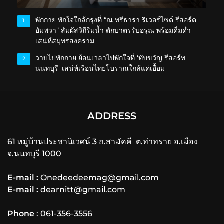
พักกาย พักใจใกล้กรุงที่ “ณ ทรีธารา ริเวอร์ไซด์ รีสอร์ต
1
อัมพวา” สัมผัสวิถีริมน้ำ ตักบาตรรับอรุณ พร้อมดื่มด่ำ
เสน่ห์สมุทรสงคราม
วาบไปพักกาย ย้อนเวลาไปพักใจที่ ‘ทับขวัญ รีสอร์ท
2
นนทบุรี’ เสน่ห์เรือนไทยโบราณใกล้แค่เอื้อม
ADDRESS
61 หมู่บ้านประชานิเวศน์ 3 ถ.สามัคคี ต.ท่าทราย อ.เมือง
จ.นนทบุรี 1000
E-mail :
Onedeedeemag@gmail.com
E-mail :
dearnitt@gmail.com
Phone
: 061-356-3556