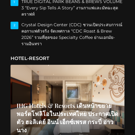
TRUE DIGITAL PARK BEANS & BREWS VOLUME
1
3 “Every Sip Tells A Story” งานกาแฟและมัทฉะสุด
คราฟท์
Crystal Design Center (CDC) ชวนเปิดประสบการณ์
2
คอกาแฟตัวจริง จัดเทศกาล “CDC Roast & Brew
2026” รวมที่สุดของ Specialty Coffee ย่านเอกมัย-
รามอินทรา
HOTEL-RESORT
IHG Hotels & Resorts เดินหน้าขยาย
พอร์ตโฟลิโอในประเทศไทย ประกาศเปิด
ตัว ฮอลิเดย์ อินน์ เอ็กซ์เพรส กระบี่ อ่าว
นาง