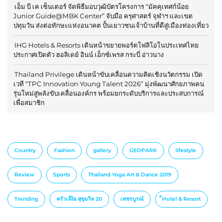
เอ็ม บี เค เซ็นเตอร์ จัดพิธีมอบวุฒิบัตรโครงการ “มัคคุเทศก์น้อย
Junior Guide@MBK Center” จับมือ ครุศาสตร์ จุฬาฯ และเขต
ปทุมวัน ส่งต่อทักษะแห่งอนาคต ปั้นเยาวชนเจ้าบ้านที่ดีสู่เมืองท่องเที่ยว
IHG Hotels & Resorts เดินหน้าขยายพอร์ตโฟลิโอในประเทศไทย
ประกาศเปิดตัว ฮอลิเดย์ อินน์ เอ็กซ์เพรส กระบี่ อ่าวนาง
Thailand Privilege เดินหน้าขับเคลื่อนความคิดเชิงนวัตกรรม เปิด
เวที “TPC Innovation Young Talent 2026” มุ่งพัฒนาศักยภาพคน
รุ่นใหม่สู่พลังขับเคลื่อนองค์กร พร้อมยกระดับบริการและประสบการณ์
เพื่อสมาชิก
Country
Fashion
gallery
GEOPARK
lifestyle
Review
Sports
Thailand Yoga Art & Dance 2019
Trending
ครัวเจ๊ง้อ สุขุมวิท 20
เพชรบูรณ์
็Hotel & Resort