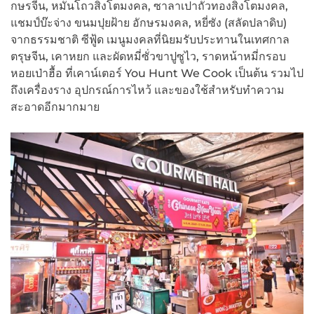
กษรจีน, หมั่นโถวสิงโตมงคล, ซาลาเปาถั่วทองสิงโตมงคล,
แชมป์บ๊ะจ่าง ขนมปุยฝ้าย อักษรมงคล, หยี่ซัง (สลัดปลาดิบ)
จากธรรมชาติ ซีฟู้ด เมนูมงคลที่นิยมรับประทานในเทศกาล
ตรุษจีน, เคาหยก และผัดหมี่ซั่วขาปูซูไว, ราดหน้าหมี่กรอบ
หอยเป่าฮื้อ ที่เคาน์เตอร์ You Hunt We Cook เป็นต้น รวมไป
ถึงเครื่องราง อุปกรณ์การไหว้ และของใช้สำหรับทำความ
สะอาดอีกมากมาย