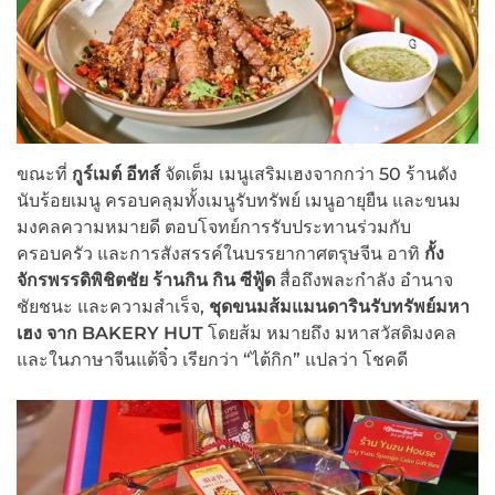
ขณะที่
กูร์เมต์ อีทส์
จัดเต็ม เมนูเสริมเฮงจากกว่า 50 ร้านดัง
นับร้อยเมนู ครอบคลุมทั้งเมนูรับทรัพย์ เมนูอายุยืน และขนม
มงคลความหมายดี ตอบโจทย์การรับประทานร่วมกับ
ครอบครัว และการสังสรรค์ในบรรยากาศตรุษจีน อาทิ
กั้ง
จักรพรรดิพิชิตชัย
ร้านกิน กิน ซีฟู้ด
สื่อถึงพละกำลัง อำนาจ
ชัยชนะ และความสำเร็จ,
ชุดขนมส้มแมนดารินรับทรัพย์มหา
เฮง จาก BAKERY HUT
โดยส้ม หมายถึง มหาสวัสดิมงคล
และในภาษาจีนแต้จิ๋ว เรียกว่า “ไต้กิก” แปลว่า โชคดี