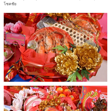
โชคชัย