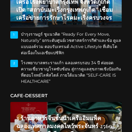
เครือโรงพยาบาลกรุงเทพ จังหวัดภูเก็ต
เปิด “สถาบันมะเร็งกรุงเทพภูเก็ต” เชื่อม
เครือข่ายการรักษาโรคมะเร็งครบวงจร
บำรุงราษฎร์ ชูแนวคิด “Ready For Every Move,
1
Naturally” ยกระดับศูนย์เวชศาสตร์การกีฬาและข้อ ดูแล
แบบองค์รวม ตอบรับเทรนด์ Active Lifestyle ที่เติบโต
ต่อเนื่องในเอเชียแปซิฟิก
โรงพยาบาลพระรามเก้า ฉลองครบรอบ 34 ปี ต่อยอด
2
ความเชี่ยวชาญโรคซับซ้อน สู่การดูแลสุขภาพเชิงป้องกัน
ที่ตอบโจทย์ไลฟ์สไตล์ ภายใต้แนวคิด “SELF-CARE IS
HEALTHCARE”
CAFE-DESSERT
3 ร้านอาหารจีนชั้นนำเครืออิมแพ็ค
ฉลองเทศกาลมงคลไหว้พระจันทร์ 2569