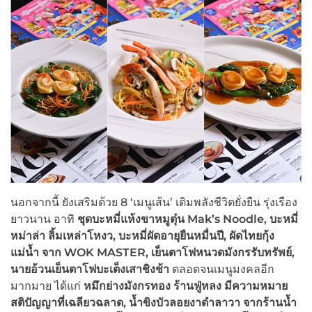
นอกจากนี้ ยังเสริมด้วย 8 ‘เมนูเส้น’ เติมพลังชีวิตยั่งยืน รุ่งเรือง
ยาวนาน อาทิ
ชุดบะหมี่แห้งขาหมูตุ๋น
Mak’s Noodle, บะหมี่
หม่าล่า ลิ้มเหล่าโหงว, บะหมี่ผัดอายุยืนหมื่นปี, ผัดไทยกุ้ง
แม่น้ำ จาก WOK MASTER, เย็นตาโฟหนวดมังกรรับทรัพย์,
นายอ้วนเย็นตาโฟบะเต็งเสาชิงช้า
ตลอดจนเมนูมงคลอีก
มากมาย ได้แก่
หมึกย่างมังกรทอง ร้านฟู่หลง มีความหมาย
สติปัญญาที่เฉลียวฉลาด
, น้ำขิงบัวลอยงาดำลาวา จากร้านน้ำ