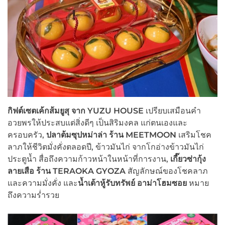
กิฟต์เซตเค้กส้มยูสุ จาก YUZU HOUSE
เปรียบเสมือนคำ
อวยพรให้ประสบแต่สิ่งดีๆ เป็นสิริมงคล แก่ตนเองและ
ครอบครัว,
ปลาต้มซุปหม่าล่า ร้าน MEETMOON
เสริมโชค
ลาภให้ชีวิตมั่งคั่งตลอดปี, ข้าวมันไก่ จากโกอ่างข้าวมันไก่
ประตูน้ำ สื่อถึงความก้าวหน้าในหน้าที่การงาน,
เกี๊ยวซ่ากุ้ง
ลายเสือ ร้าน TERAOKA GYOZA
สัญลักษณ์ของโชคลาภ
และความมั่งคั่ง และ
น้ำเต้าหู้รับทรัพย์ อาม่าโฮมซอย
หมาย
ถึงความร่ำรวย