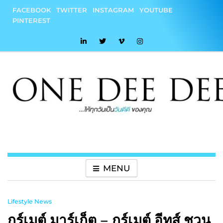
Skip
FACEBOOK
TWITTER
INSTAGRAM
YOUTUBE
to
PINTEREST
content
onedeedee
ให้ทุกวันเป็น "วันดีดี" ของคุณ
MENU
Lifestyle News
กูร์เมต์ มาร์เก็ต – กูร์เมต์ อีทส์ ชวน