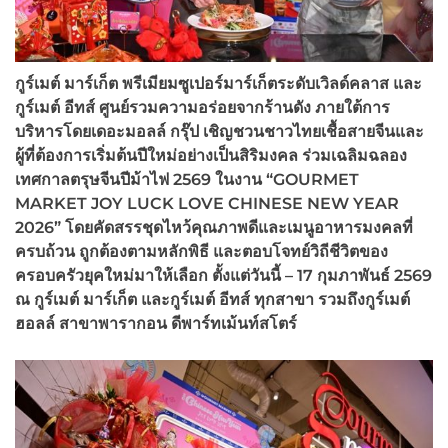
กูร์เมต์ มาร์เก็ต พรีเมียมซูเปอร์มาร์เก็ตระดับเวิลด์คลาส และ
กูร์เมต์ อีทส์ ศูนย์รวมความอร่อยจากร้านดัง ภายใต้การ
บริหารโดยเดอะมอลล์ กรุ๊ป เชิญชวนชาวไทยเชื้อสายจีนและ
ผู้ที่ต้องการเริ่มต้นปีใหม่อย่างเป็นสิริมงคล ร่วมเฉลิมฉลอง
เทศกาลตรุษจีนปีม้าไฟ 2569 ในงาน “
GOURMET
MARKET JOY LUCK LOVE CHINESE NEW YEAR
2026” โดยคัดสรรชุดไหว้คุณภาพดีและเมนูอาหารมงคลที่
ครบถ้วน ถูกต้องตามหลักพิธี และตอบโจทย์วิถีชีวิตของ
ครอบครัวยุคใหม่มาให้เลือก ตั้งแต่วันนี้ – 17 กุมภาพันธ์ 2569
ณ กูร์เมต์ มาร์เก็ต และกูร์เมต์ อีทส์ ทุกสาขา รวมถึงกูร์เมต์
ฮอลล์ สาขาพารากอน ดีพาร์ทเม้นท์สโตร์