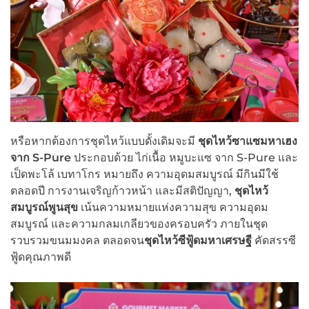
หรือหากต้องการชุดไหว้แบบดั้งเดิมจะมี
ชุดไหว้ซาแซมหาเฮง
จาก
S-Pure
ประกอบด้วย ไก่เนื้อ หมูบะแซ จาก S-Pure และ
เป็ดพะโล้ เบทาโกร หมายถึง ความอุดมสมบูรณ์ มีกินมีใช้
ตลอดปี การงานเจริญก้าวหน้า และมีสติปัญญา,
ชุดไหว้
สมบูรณ์พูนสุข
เน้นความหมายแห่งความสุข ความอุดม
สมบูรณ์ และความกลมเกลียวของครอบครัว ภายในชุด
รวบรวมขนมมงคล ตลอดจน
ชุดไหว้ซีฟู้ดมหาเศรษฐี
คัดสรรซี
ฟู้ดคุณภาพดี