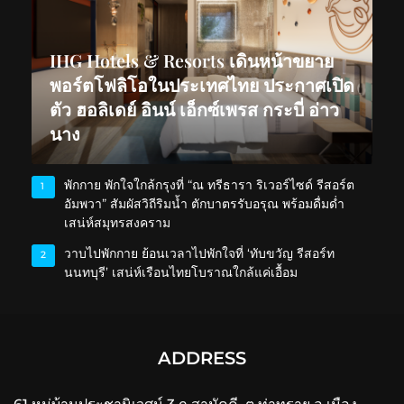
IHG Hotels & Resorts เดินหน้าขยาย
พอร์ตโฟลิโอในประเทศไทย ประกาศเปิด
ตัว ฮอลิเดย์ อินน์ เอ็กซ์เพรส กระบี่ อ่าว
นาง
พักกาย พักใจใกล้กรุงที่ “ณ ทรีธารา ริเวอร์ไซด์ รีสอร์ต
1
อัมพวา” สัมผัสวิถีริมน้ำ ตักบาตรรับอรุณ พร้อมดื่มด่ำ
เสน่ห์สมุทรสงคราม
วาบไปพักกาย ย้อนเวลาไปพักใจที่ ‘ทับขวัญ รีสอร์ท
2
นนทบุรี’ เสน่ห์เรือนไทยโบราณใกล้แค่เอื้อม
ADDRESS