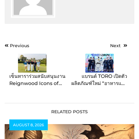
Post
Previous
Next
navigation
เซ็นทาราร่วมสนับสนุนงาน
แบรนด์ TORO เปิดตัว
Reignwood Icons of
ผลิตภัณฑ์ใหม่ “อาหารแมว
Football 2026 ส่งเสริม
TORO” คว้า 5 หนุ่ม วง
ไทยสู่จุดหมายปลายทาง
LYKN ขึ้นแท่นพรีเซ็นเตอร์
ด้านกีฬาระดับโลก
ประกาศ!! ความยิ่งใหญ่
“โทโร่ อาหารแมวของคน
RELATED POSTS
เจนใหม่”
AUGUST 8, 2026