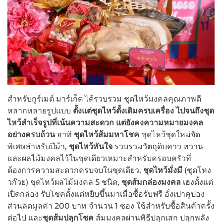
สำหรับกูร์เมต์ มาร์เก็ต ได้รวบรวม ชุดไหว้มงคลคุณภาพดี
หลากหลายรูปแบบ
ตั้งแต่ชุดไหว้ดั้งเดิมครบเครื่อง
ไปจนถึงชุด
ไหว้สำเร็จรูปที่เน้นความสะดวก แต่ยังคงความหมายมงคล
อย่างครบถ้วน
อาทิ
ชุดไหว้ส้มมหาโชค
ชุดไหว้ชุดใหม่จัด
พิเศษสำหรับปีม้า,
ชุดไหว้ทันใจ
รวบรวมวัตถุดิบคาว หวาน
และผลไม้มงคลไว้ในชุดเดียวเหมาะสำหรับครอบครัวที่
ต้องการความสะดวกครบจบในชุดเดียว,
ชุดไหว้มั่งมี
(ชุดโหง
วก๊วย) ชุดไหว้ผลไม้มงคล 5 ชนิด,
ชุดส้มกล่องมงคล
เฮงตั้งแต่
เปิดกล่อง รับโชคตั้งแต่หยิบขึ้นมาเมื่อซื้อรับฟรี อั่งเปาคูปอง
ส่วนลดมูลค่า 200 บาท จำนวน 1 ซอง ใช้สำหรับซื้อสินค้าครั้ง
ต่อไป และ
ชุดส้มปลุกโชค
ส้มมงคลผ่านพิธีปลุกเสก ปลุกพลัง