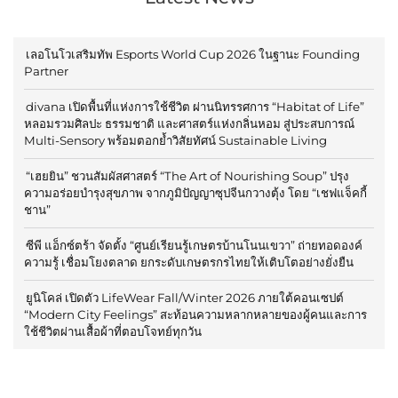
เลอโนโวเสริมทัพ Esports World Cup 2026 ในฐานะ Founding
Partner
divana เปิดพื้นที่แห่งการใช้ชีวิต ผ่านนิทรรศการ “Habitat of Life”
หลอมรวมศิลปะ ธรรมชาติ และศาสตร์แห่งกลิ่นหอม สู่ประสบการณ์
Multi-Sensory พร้อมตอกย้ำวิสัยทัศน์ Sustainable Living
“เฮยยิน” ชวนสัมผัสศาสตร์ “The Art of Nourishing Soup” ปรุง
ความอร่อยบำรุงสุขภาพ จากภูมิปัญญาซุปจีนกวางตุ้ง โดย “เชฟแจ็คกี้
ชาน”
ซีพี แอ็กซ์ตร้า จัดตั้ง “ศูนย์เรียนรู้เกษตรบ้านโนนเขวา” ถ่ายทอดองค์
ความรู้ เชื่อมโยงตลาด ยกระดับเกษตรกรไทยให้เติบโตอย่างยั่งยืน
ยูนิโคล่ เปิดตัว LifeWear Fall/Winter 2026 ภายใต้คอนเซปต์
“Modern City Feelings” สะท้อนความหลากหลายของผู้คนและการ
ใช้ชีวิตผ่านเสื้อผ้าที่ตอบโจทย์ทุกวัน