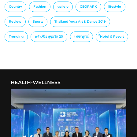
Country
Fashion
gallery
GEOPARK
lifestyle
Review
Sports
Thailand Yoga Art & Dance 2019
Trending
ครัวเจ๊ง้อ สุขุมวิท 20
เพชรบูรณ์
็Hotel & Resort
HEALTH-WELLNESS