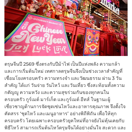
ตรุษจีนปี 2569 ซึ่งตรงกับปีม้าไฟ เป็นปีแห่งพลัง ความกล้า
และการเริ่มต้นใหม่ เทศกาลตรุษจีนจึงเป็นช่วงเวลาสำคัญที่
เชื่อมโยงครอบครัว ความทรงจำ และวัฒนธรรม ผ่าน 3 วัน
สำคัญ ได้แก่ วันจ่าย วันไหว้ และวันเที่ยว ซึ่งสะท้อนทั้งความ
กตัญญู ความหวัง และความสุขร่วมกันของทุกคนใน
ครอบครัว กูร์เมต์ มาร์เก็ต และกูร์เมต์ อีทส์ ในฐานะผู้
เชี่ยวชาญด้านการจัดชุดเซ่นไหว้และอาหารคุณภาพ จึงตั้งใจ
คัดสรร ‘ชุดไหว้ และเมนูอาหาร’ อย่างพิถีพิถัน เพื่อให้ทุก
ครอบครัว โดยเฉพาะครอบครัวยุคใหม่ที่อาจยังไม่คุ้นเคยกับ
พิธีไหว้ สามารถเริ่มต้นไหว้ตรุษจีนได้อย่างมั่นใจ สะดวก และ