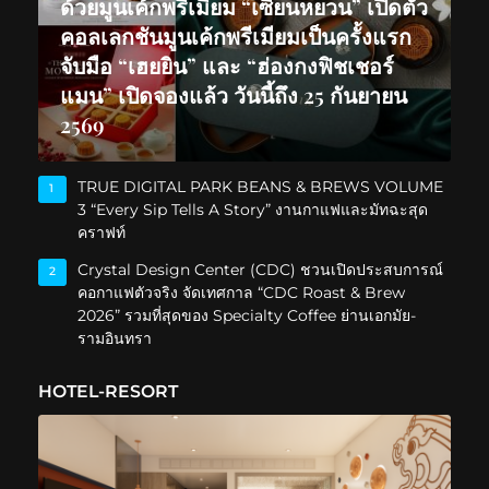
ด้วยมูนเค้กพรีเมียม “เซียนหยวน” เปิดตัว
คอลเลกชันมูนเค้กพรีเมียมเป็นครั้งแรก
จับมือ “เฮยยิน” และ “ฮ่องกงฟิชเชอร์
แมน” เปิดจองแล้ว วันนี้ถึง 25 กันยายน
2569
TRUE DIGITAL PARK BEANS & BREWS VOLUME
1
3 “Every Sip Tells A Story” งานกาแฟและมัทฉะสุด
คราฟท์
Crystal Design Center (CDC) ชวนเปิดประสบการณ์
2
คอกาแฟตัวจริง จัดเทศกาล “CDC Roast & Brew
2026” รวมที่สุดของ Specialty Coffee ย่านเอกมัย-
รามอินทรา
HOTEL-RESORT