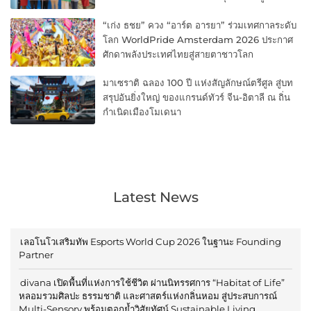
“เก่ง ธชย” ควง “อาร์ต อารยา” ร่วมเทศกาลระดับ
โลก WorldPride Amsterdam 2026 ประกาศ
ศักดาพลังประเทศไทยสู่สายตาชาวโลก
มาเซราติ ฉลอง 100 ปี แห่งสัญลักษณ์ตรีศูล สู่บท
สรุปอันยิ่งใหญ่ ของแกรนด์ทัวร์ จีน-อิตาลี ณ ถิ่น
กำเนิดเมืองโมเดนา
Latest News
เลอโนโวเสริมทัพ Esports World Cup 2026 ในฐานะ Founding
Partner
divana เปิดพื้นที่แห่งการใช้ชีวิต ผ่านนิทรรศการ “Habitat of Life”
หลอมรวมศิลปะ ธรรมชาติ และศาสตร์แห่งกลิ่นหอม สู่ประสบการณ์
Multi-Sensory พร้อมตอกย้ำวิสัยทัศน์ Sustainable Living