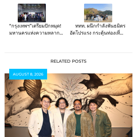
navigation
“กรุงเทพฯ”เตรียมปักหมุด!
ททท. ผนึกกำลังพันธมิตร
มหานครแห่งความหลาก
อัดโปรแรง กระตุ้นท่องเที่ยว
หลายและความเท่าเทียม
เชิงนิเวศ ผ่านโครงการ
ระดับโลก “TCEB” จับมือ
“One Living Planet
“นฤมิตไพรด์” ผนึก
เที่ยวกรีน ฟินฉ่ำ”
พันธมิตรทุกภาคส่วน
RELATED POSTS
ประกาศความพร้อม
AUGUST 8, 2026
“ประเทศไทยเสนอชื่อเป็น
เจ้าภาพ WorldPride
2030”