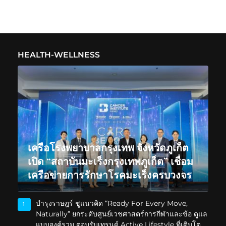
HEALTH-WELLNESS
เครือโรงพยาบาลกรุงเทพ จังหวัดภูเก็ต
เปิด “สถาบันมะเร็งกรุงเทพภูเก็ต” เชื่อม
เครือข่ายการรักษาโรคมะเร็งครบวงจร
บำรุงราษฎร์ ชูแนวคิด “Ready For Every Move,
1
Naturally” ยกระดับศูนย์เวชศาสตร์การกีฬาและข้อ ดูแล
แบบองค์รวม ตอบรับเทรนด์ Active Lifestyle ที่เติบโต