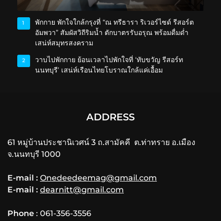
พักกาย พักใจใกล้กรุงที่ “ณ ทรีธารา ริเวอร์ไซด์ รีสอร์ต
1
อัมพวา” สัมผัสวิถีริมน้ำ ตักบาตรรับอรุณ พร้อมดื่มด่ำ
เสน่ห์สมุทรสงคราม
วาบไปพักกาย ย้อนเวลาไปพักใจที่ ‘ทับขวัญ รีสอร์ท
2
นนทบุรี’ เสน่ห์เรือนไทยโบราณใกล้แค่เอื้อม
ADDRESS
61 หมู่บ้านประชานิเวศน์ 3 ถ.สามัคคี ต.ท่าทราย อ.เมือง
จ.นนทบุรี 1000
E-mail :
Onedeedeemag@gmail.com
E-mail :
dearnitt@gmail.com
Phone
: 061-356-3556