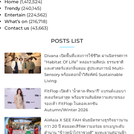
Home
(1,412,524)
Trendy
(240,145)
Entertain
(224,562)
What’s on
(216,718)
Contact us
(43,663)
POSTS LIST
Divana เปิดพื้นที่แห่งการใช้ชีวิต ผ่านนิทรรศการ
“Habitat Of Life” หลอมรวมศิลปะ ธรรมชาติ
และศาสตร์แห่งกลิ่นหอม สู่ประสบการณ์ Multi-
Sensory พร้อมตอกย้ำวิสัยทัศน์ Sustainable
Living
FitFlop เปิดตัว ‘น้ำตาล-ทิพนารี’ แบรนด์แอมบา
สเดอร์คนล่าสุด พร้อมชวนสัมผัสความสบายของ
รองเท้า FitFlop ในคอลเลกชัน
Autumn/Winter 2026
AirAsia X SEE FAH พันธมิตรทางธุรกิจยาวนาน
กว่า 20 ปี ต่อยอดเสิร์ฟความอร่อย ยกเมนูระดับ
ตำนาน “ข้าวหน้าไก่ราชวงศ์” พุ่งทะยานสู่น่านฟ้า