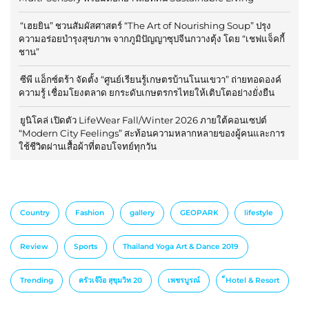
“เฮยยิน” ชวนสัมผัสศาสตร์ “The Art of Nourishing Soup” ปรุง
ความอร่อยบำรุงสุขภาพ จากภูมิปัญญาซุปจีนกวางตุ้ง โดย “เชฟแจ็คกี้
ชาน”
ซีพี แอ็กซ์ตร้า จัดตั้ง “ศูนย์เรียนรู้เกษตรบ้านโนนเขวา” ถ่ายทอดองค์
ความรู้ เชื่อมโยงตลาด ยกระดับเกษตรกรไทยให้เติบโตอย่างยั่งยืน
ยูนิโคล่ เปิดตัว LifeWear Fall/Winter 2026 ภายใต้คอนเซปต์
“Modern City Feelings” สะท้อนความหลากหลายของผู้คนและการ
ใช้ชีวิตผ่านเสื้อผ้าที่ตอบโจทย์ทุกวัน
Country
Fashion
gallery
GEOPARK
lifestyle
Review
Sports
Thailand Yoga Art & Dance 2019
Trending
ครัวเจ๊ง้อ สุขุมวิท 20
เพชรบูรณ์
็Hotel & Resort