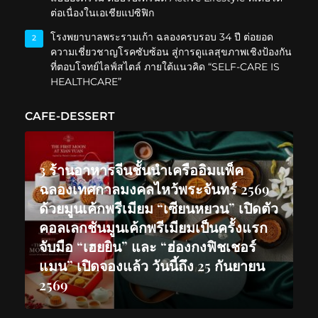
ต่อเนื่องในเอเชียแปซิฟิก
โรงพยาบาลพระรามเก้า ฉลองครบรอบ 34 ปี ต่อยอด
2
ความเชี่ยวชาญโรคซับซ้อน สู่การดูแลสุขภาพเชิงป้องกัน
ที่ตอบโจทย์ไลฟ์สไตล์ ภายใต้แนวคิด “SELF-CARE IS
HEALTHCARE”
CAFE-DESSERT
3 ร้านอาหารจีนชั้นนำเครืออิมแพ็ค
ฉลองเทศกาลมงคลไหว้พระจันทร์ 2569
ด้วยมูนเค้กพรีเมียม “เซียนหยวน” เปิดตัว
คอลเลกชันมูนเค้กพรีเมียมเป็นครั้งแรก
จับมือ “เฮยยิน” และ “ฮ่องกงฟิชเชอร์
แมน” เปิดจองแล้ว วันนี้ถึง 25 กันยายน
2569