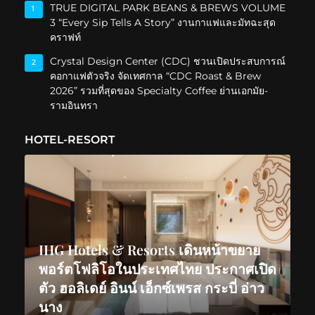
TRUE DIGITAL PARK BEANS & BREWS VOLUME
1
3 “Every Sip Tells A Story” งานกาแฟและมัทฉะสุด
คราฟท์
Crystal Design Center (CDC) ชวนเปิดประสบการณ์
2
คอกาแฟตัวจริง จัดเทศกาล “CDC Roast & Brew
2026” รวมที่สุดของ Specialty Coffee ย่านเอกมัย-
รามอินทรา
HOTEL-RESORT
IHG Hotels & Resorts เดินหน้าขยาย
พอร์ตโฟลิโอในประเทศไทย ประกาศเปิด
ตัว ฮอลิเดย์ อินน์ เอ็กซ์เพรส กระบี่ อ่าว
นาง