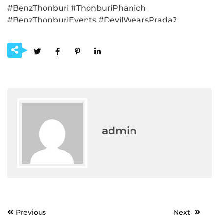
#BenzThonburi #ThonburiPhanich
#BenzThonburiEvents #DevilWearsPrada2
admin
Post
Previous
Next