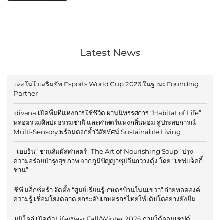
Latest News
เลอโนโวเสริมทัพ Esports World Cup 2026 ในฐานะ Founding
Partner
divana เปิดพื้นที่แห่งการใช้ชีวิต ผ่านนิทรรศการ “Habitat of Life”
หลอมรวมศิลปะ ธรรมชาติ และศาสตร์แห่งกลิ่นหอม สู่ประสบการณ์
Multi-Sensory พร้อมตอกย้ำวิสัยทัศน์ Sustainable Living
“เฮยยิน” ชวนสัมผัสศาสตร์ “The Art of Nourishing Soup” ปรุง
ความอร่อยบำรุงสุขภาพ จากภูมิปัญญาซุปจีนกวางตุ้ง โดย “เชฟแจ็คกี้
ชาน”
ซีพี แอ็กซ์ตร้า จัดตั้ง “ศูนย์เรียนรู้เกษตรบ้านโนนเขวา” ถ่ายทอดองค์
ความรู้ เชื่อมโยงตลาด ยกระดับเกษตรกรไทยให้เติบโตอย่างยั่งยืน
ยูนิโคล่ เปิดตัว LifeWear Fall/Winter 2026 ภายใต้คอนเซปต์