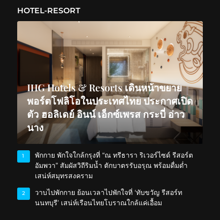
HOTEL-RESORT
IHG Hotels & Resorts เดินหน้าขยาย
พอร์ตโฟลิโอในประเทศไทย ประกาศเปิด
ตัว ฮอลิเดย์ อินน์ เอ็กซ์เพรส กระบี่ อ่าว
นาง
พักกาย พักใจใกล้กรุงที่ “ณ ทรีธารา ริเวอร์ไซด์ รีสอร์ต
1
อัมพวา” สัมผัสวิถีริมน้ำ ตักบาตรรับอรุณ พร้อมดื่มด่ำ
เสน่ห์สมุทรสงคราม
วาบไปพักกาย ย้อนเวลาไปพักใจที่ ‘ทับขวัญ รีสอร์ท
2
นนทบุรี’ เสน่ห์เรือนไทยโบราณใกล้แค่เอื้อม