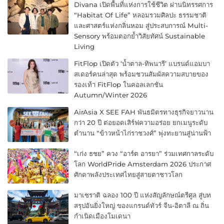
Divana เปิดพื้นที่แห่งการใช้ชีวิต ผ่านนิทรรศการ
“Habitat Of Life” หลอมรวมศิลปะ ธรรมชาติ
และศาสตร์แห่งกลิ่นหอม สู่ประสบการณ์ Multi-
Sensory พร้อมตอกย้ำวิสัยทัศน์ Sustainable
Living
FitFlop เปิดตัว ‘น้ำตาล-ทิพนารี’ แบรนด์แอมบา
สเดอร์คนล่าสุด พร้อมชวนสัมผัสความสบายของ
รองเท้า FitFlop ในคอลเลกชัน
Autumn/Winter 2026
AirAsia X SEE FAH พันธมิตรทางธุรกิจยาวนาน
กว่า 20 ปี ต่อยอดเสิร์ฟความอร่อย ยกเมนูระดับ
ตำนาน “ข้าวหน้าไก่ราชวงศ์” พุ่งทะยานสู่น่านฟ้า
“เก่ง ธชย” ควง “อาร์ต อารยา” ร่วมเทศกาลระดับ
โลก WorldPride Amsterdam 2026 ประกาศ
ศักดาพลังประเทศไทยสู่สายตาชาวโลก
มาเซราติ ฉลอง 100 ปี แห่งสัญลักษณ์ตรีศูล สู่บท
สรุปอันยิ่งใหญ่ ของแกรนด์ทัวร์ จีน-อิตาลี ณ ถิ่น
กำเนิดเมืองโมเดนา