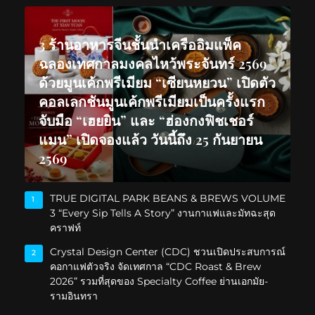
3 ร้านอาหารจีนชั้นนำเครืออิมแพ็ค
ฉลองเทศกาลมงคลไหว้พระจันทร์ 2569
ด้วยมูนเค้กพรีเมียม “เซียนหยวน” เปิดตัว
คอลเลกชันมูนเค้กพรีเมียมเป็นครั้งแรก
จับมือ “เฮยยิน” และ “ฮ่องกงฟิชเชอร์
แมน” เปิดจองแล้ว วันนี้ถึง 25 กันยายน
2569
TRUE DIGITAL PARK BEANS & BREWS VOLUME
1
3 “Every Sip Tells A Story” งานกาแฟและมัทฉะสุด
คราฟท์
Crystal Design Center (CDC) ชวนเปิดประสบการณ์
2
คอกาแฟตัวจริง จัดเทศกาล “CDC Roast & Brew
2026” รวมที่สุดของ Specialty Coffee ย่านเอกมัย-
รามอินทรา