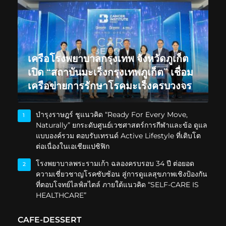
เครือโรงพยาบาลกรุงเทพ จังหวัดภูเก็ต
เปิด “สถาบันมะเร็งกรุงเทพภูเก็ต” เชื่อม
เครือข่ายการรักษาโรคมะเร็งครบวงจร
บำรุงราษฎร์ ชูแนวคิด “Ready For Every Move,
1
Naturally” ยกระดับศูนย์เวชศาสตร์การกีฬาและข้อ ดูแล
แบบองค์รวม ตอบรับเทรนด์ Active Lifestyle ที่เติบโต
ต่อเนื่องในเอเชียแปซิฟิก
โรงพยาบาลพระรามเก้า ฉลองครบรอบ 34 ปี ต่อยอด
2
ความเชี่ยวชาญโรคซับซ้อน สู่การดูแลสุขภาพเชิงป้องกัน
ที่ตอบโจทย์ไลฟ์สไตล์ ภายใต้แนวคิด “SELF-CARE IS
HEALTHCARE”
CAFE-DESSERT