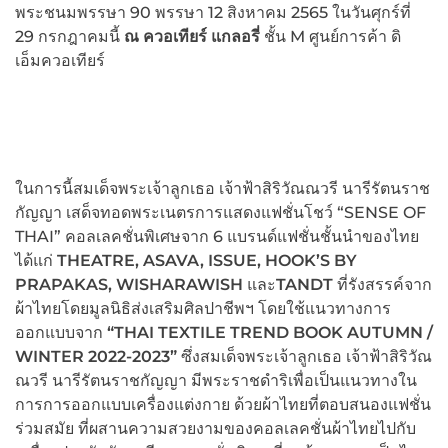
พระชนมพรรษา 90 พรรษา 12 สิงหาคม 2565 ในวันศุกร์ที่
29 กรกฎาคมนี้
ณ ควอเทียร์ แกลอรี่
ชั้น M ศูนย์การค้า ดิ
เอ็มควอเทียร์
ในการนี้สมเด็จพระเจ้าลูกเธอ เจ้าฟ้าสิริวัณณวรี นารีรัตนราช
กัญญา
เสด็จทอดพระเนตรการแสดงแฟชั่นโชว์ “SENSE OF
THAI” คอลเลคชั่นพิเศษจาก 6 แบรนด์แฟชั่นชั้นนำของไทย
ได้แก่
THEATRE, ASAVA, ISSUE, HOOK’S BY
PRAPAKAS, WISHARAWISH
และ
TANDT
ที่รังสรรค์จาก
ผ้าไทยโดยมูลนิธิส่งเสริมศิลปาชีพฯ โดยใช้แนวทางการ
ออกแบบจาก
“
THAI TEXTILE TREND BOOK AUTUMN /
WINTER
2022-2023”
ซึ่งสมเด็จพระเจ้าลูกเธอ เจ้าฟ้าสิริวัณ
ณวรี นารีรัตนราชกัญญา มีพระราชดำริเพื่อเป็นแนวทางใน
การการออกแบบเครื่องแต่งกาย ด้วยผ้าไทยที่ตอบสนองแฟชั่น
ร่วมสมัย ที่ผสานความสวยงามของคอลเลคชั่นผ้าไทยไปกับ