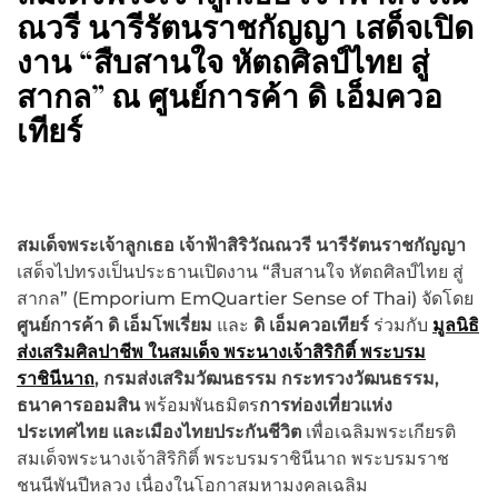
ณวรี นารีรัตนราชกัญญา เสด็จเปิด
งาน “สืบสานใจ หัตถศิลป์ไทย สู่
สากล” ณ ศูนย์การค้า ดิ เอ็มควอ
เทียร์
สมเด็จพระเจ้าลูกเธอ เจ้าฟ้าสิริวัณณวรี นารีรัตนราชกัญญา
เสด็จไปทรงเป็นประธานเปิดงาน “สืบสานใจ หัตถศิลป์ไทย สู่
สากล” (Emporium EmQuartier Sense of Thai) จัดโดย
ศูนย์การค้า ดิ เอ็มโพเรี่ยม
และ
ดิ เอ็มควอเทียร์
ร่วมกับ
มูลนิธิ
ส่งเสริมศิลปาชีพ ในสมเด็จ พระนางเจ้าสิริกิติ์ พระบรม
ราชินีนาถ
, กรมส่งเสริมวัฒนธรรม กระทรวงวัฒนธรรม,
ธนาคารออมสิน
พร้อมพันธมิตร
การท่องเที่ยวแห่ง
ประเทศไทย และเมืองไทยประกันชีวิต
เพื่อเฉลิมพระเกียรติ
สมเด็จพระนางเจ้าสิริกิติ์ พระบรมราชินีนาถ พระบรมราช
ชนนีพันปีหลวง เนื่องในโอกาสมหามงคลเฉลิม