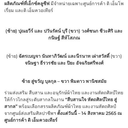
ผลิตภัณฑ์ที่เอ็กซ์คลูซีฟ
มีจำหน่ายเฉพาะศูนย์การค้า ดิ เอ็มโพ
เรี่ยม และดิ เอ็มควอเทียร์
(ซ้าย) ปุณยวีร์ และ ปวันรัตน์ บุรี (ขวา) วงศ์ชนก ชีวะศิริ และ
กนิษฐ์ สีห์โสภณ
(ซ้าย)
ฉัตรเบญจา นันทาภิวัฒน์ และนีรนาท เผ่าสวัสดิ์
(ขวา)
จนิษฐา ธีรวรชัย และ ปิยะ อัจฉริยศรีพงศ์
ซ้าย สู่ขวัญ บุลกุล – ขวา พิมดาว พานิชสมัย
ร่วมส่งเสริม สืบสาน และอนุรักษ์ผ้าไทย และงานหัตถศิลป์ไทย
ให้ก้าวไกลสู่ระดับสากลในงาน
“สืบสานใจ หัตถศิลป์ไทย สู่
สากล”
พร้อมเลือกสรรผลิคภัณฑ์ผ้าไทย และงานหัตถศิลป์
จากศูนย์ส่งเสริมศิลปาชีพฯ
ตั้งแต่วันนี้ – 14 สิงหาคม 2565
ณ
ศูนย์การค้า ดิ เอ็มควอเทียร์