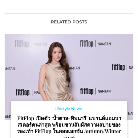
นวัตกรรมเครื่องถูพื้น
สุดาฯ สยามบรมราชกุมารี
อเนกประสงค์ ที่มาเปลี่ยน
ทรงมอบรางวัล นักวิจัยดี
การทำงานหลายขั้นตอนให้
เด่นแห่งชาติ ในงาน
จบภายในเครื่องเดียว
มหกรรมงานวิจัยแห่งชาติ
RELATED POSTS
2565
Lifestyle News
FitFlop เปิดตัว ‘น้ำตาล-ทิพนารี’ แบรนด์แอมบา
สเดอร์คนล่าสุด พร้อมชวนสัมผัสความสบายของ
รองเท้า FitFlop ในคอลเลกชัน Autumn/Winter
2026