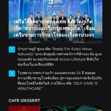
เครือโรงพยาบาลกรุงเทพ จังหวัดภูเก็ต
เปิด “สถาบันมะเร็งกรุงเทพภูเก็ต” เชื่อม
เครือข่ายการรักษาโรคมะเร็งครบวงจร
บำรุงราษฎร์ ชูแนวคิด “Ready For Every Move,
1
Naturally” ยกระดับศูนย์เวชศาสตร์การกีฬาและข้อ ดูแล
แบบองค์รวม ตอบรับเทรนด์ Active Lifestyle ที่เติบโต
ต่อเนื่องในเอเชียแปซิฟิก
โรงพยาบาลพระรามเก้า ฉลองครบรอบ 34 ปี ต่อยอด
2
ความเชี่ยวชาญโรคซับซ้อน สู่การดูแลสุขภาพเชิงป้องกัน
ที่ตอบโจทย์ไลฟ์สไตล์ ภายใต้แนวคิด “SELF-CARE IS
HEALTHCARE”
CAFE-DESSERT