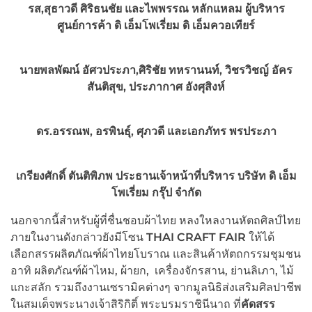
รส,สุธาวดี ศิริธนชัย และไพพรรณ หลักแหลม ผู้บริหาร
ศูนย์การค้า ดิ เอ็มโพเรี่ยม ดิ เอ็มควอเทียร์
นายพลพัฒน์ อัศวประภา,ศิริชัย ทหรานนท์, วิชรวิชญ์ อัคร
สันติสุข, ประภากาศ อังศุสิงห์
ดร.อรรณพ, อรพินธุ์, ศุภวดี และเอกภัทร พรประภา
เกรียงศักดิ์ ตันติพิภพ ประธานเจ้าหน้าที่บริหาร บริษัท ดิ เอ็ม
โพเรี่ยม กรุ๊ป จำกัด
นอกจากนี้สำหรับผู้ที่ชื่นชอบผ้าไทย หลงใหลงานหัตถศิลป์ไทย
ภายในงานดังกล่าวยังมีโซน
THAI CRAFT FAIR
ให้ได้
เลือกสรรผลิตภัณฑ์ผ้าไทยโบราณ และสินค้าหัตถกรรมชุมชน
อาทิ ผลิตภัณฑ์ผ้าไหม, ผ้ายก, เครื่องจักรสาน, ย่านลิเภา, ไม้
แกะสลัก รวมถึงงานเซรามิคต่างๆ จากมูลนิธิส่งเสริมศิลปาชีพ
ในสมเด็จพระนางเจ้าสิริกิติ์ พระบรมราชินีนาถ ที่
คัดสรร