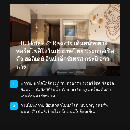
IHG Hotels & Resorts เดินหน้าขยาย
พอร์ตโฟลิโอในประเทศไทย ประกาศเปิด
ตัว ฮอลิเดย์ อินน์ เอ็กซ์เพรส กระบี่ อ่าว
นาง
พักกาย พักใจใกล้กรุงที่ “ณ ทรีธารา ริเวอร์ไซด์ รีสอร์ต
1
อัมพวา” สัมผัสวิถีริมน้ำ ตักบาตรรับอรุณ พร้อมดื่มด่ำ
เสน่ห์สมุทรสงคราม
วาบไปพักกาย ย้อนเวลาไปพักใจที่ ‘ทับขวัญ รีสอร์ท
2
นนทบุรี’ เสน่ห์เรือนไทยโบราณใกล้แค่เอื้อม