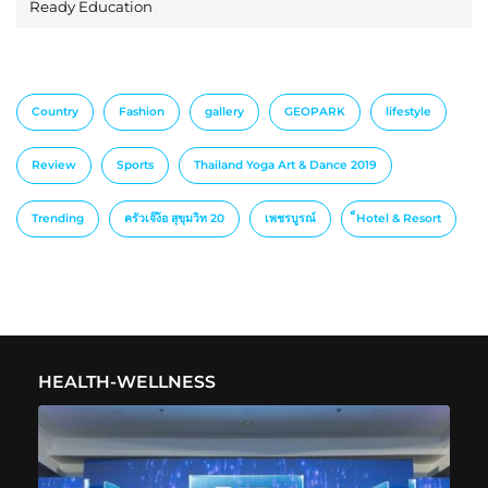
Ready Education
Country
Fashion
gallery
GEOPARK
lifestyle
Review
Sports
Thailand Yoga Art & Dance 2019
Trending
ครัวเจ๊ง้อ สุขุมวิท 20
เพชรบูรณ์
็Hotel & Resort
HEALTH-WELLNESS