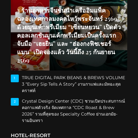
3 ร้านอาหารจีนชั้นนำเครืออิมแพ็ค
ฉลองเทศกาลมงคลไหว้พระจันทร์ 2569
ด้วยมูนเค้กพรีเมียม “เซียนหยวน” เปิดตัว
คอลเลกชันมูนเค้กพรีเมียมเป็นครั้งแรก
จับมือ “เฮยยิน” และ “ฮ่องกงฟิชเชอร์
แมน” เปิดจองแล้ว วันนี้ถึง 25 กันยายน
2569
TRUE DIGITAL PARK BEANS & BREWS VOLUME
1
3 “Every Sip Tells A Story” งานกาแฟและมัทฉะสุด
คราฟท์
Crystal Design Center (CDC) ชวนเปิดประสบการณ์
2
คอกาแฟตัวจริง จัดเทศกาล “CDC Roast & Brew
2026” รวมที่สุดของ Specialty Coffee ย่านเอกมัย-
รามอินทรา
HOTEL-RESORT