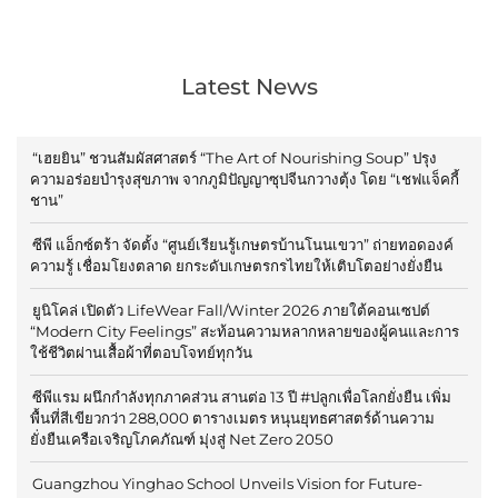
Latest News
“เฮยยิน” ชวนสัมผัสศาสตร์ “The Art of Nourishing Soup” ปรุง
ความอร่อยบำรุงสุขภาพ จากภูมิปัญญาซุปจีนกวางตุ้ง โดย “เชฟแจ็คกี้
ชาน”
ซีพี แอ็กซ์ตร้า จัดตั้ง “ศูนย์เรียนรู้เกษตรบ้านโนนเขวา” ถ่ายทอดองค์
ความรู้ เชื่อมโยงตลาด ยกระดับเกษตรกรไทยให้เติบโตอย่างยั่งยืน
ยูนิโคล่ เปิดตัว LifeWear Fall/Winter 2026 ภายใต้คอนเซปต์
“Modern City Feelings” สะท้อนความหลากหลายของผู้คนและการ
ใช้ชีวิตผ่านเสื้อผ้าที่ตอบโจทย์ทุกวัน
ซีพีแรม ผนึกกำลังทุกภาคส่วน สานต่อ 13 ปี #ปลูกเพื่อโลกยั่งยืน เพิ่ม
พื้นที่สีเขียวกว่า 288,000 ตารางเมตร หนุนยุทธศาสตร์ด้านความ
ยั่งยืนเครือเจริญโภคภัณฑ์ มุ่งสู่ Net Zero 2050
Guangzhou Yinghao School Unveils Vision for Future-