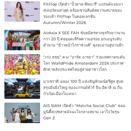
FitFlop เปิดตัว ‘น้ำตาล-ทิพนารี’ แบรนด์แอมบา
สเดอร์คนล่าสุด พร้อมชวนสัมผัสความสบายของ
รองเท้า FitFlop ในคอลเลกชัน
Autumn/Winter 2026
AirAsia X SEE FAH พันธมิตรทางธุรกิจยาวนาน
กว่า 20 ปี ต่อยอดเสิร์ฟความอร่อย ยกเมนูระดับ
ตำนาน “ข้าวหน้าไก่ราชวงศ์” พุ่งทะยานสู่น่านฟ้า
“เก่ง ธชย” ควง “อาร์ต อารยา” ร่วมเทศกาลระดับ
โลก WorldPride Amsterdam 2026 ประกาศ
ศักดาพลังประเทศไทยสู่สายตาชาวโลก
มาเซราติ ฉลอง 100 ปี แห่งสัญลักษณ์ตรีศูล สู่บท
สรุปอันยิ่งใหญ่ ของแกรนด์ทัวร์ จีน-อิตาลี ณ ถิ่น
กำเนิดเมืองโมเดนา
AIS SIAM เปิดตัว “Matcha Social Club” คอม
มูนิตี้สเปซสายมัจฉะใจกลางสยาม เอาใจวัยรุ่น
Gen Z