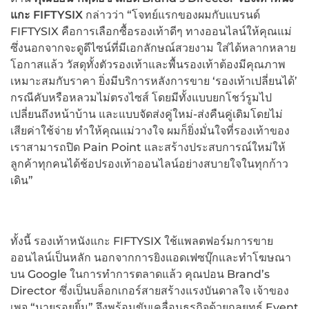
แกะ FIFTYSIX
กล่าวว่า “โจทย์แรกของผมกับแบรนด์
FIFTYSIX คือการเลือกซื้อรองเท้าดีๆ ทางออนไลน์ให้คุณแม่
ซึ่งนอกจากจะดูดีไซน์ที่มีเอกลักษณ์สวยงาม ใส่ได้หลากหลาย
โอกาสแล้ว วัสดุทั้งตัวรองเท้าและพื้นรองเท้าต้องมีคุณภาพ
เหมาะสมกับราคา ยิ่งมีบริการหลังการขาย ‘รองเท้าเปลี่ยนได้’
กรณีคับหรือหลวมไม่ตรงไซส์ โดยมีทั้งแบบยกโชว์รูมไป
เปลี่ยนถึงหน้าบ้าน และแบบจัดส่งคู่ใหม่-ส่งคืนคู่เดิมโดยไม่
เสียค่าใช้จ่าย ทำให้คุณแม่วางใจ ผมก็ยิ่งมั่นใจที่รองเท้าของ
เราสามารถปิด Pain Point และสร้างประสบการณ์ใหม่ให้
ลูกค้าทุกคนได้ช้อปรองเท้าออนไลน์อย่างสบายใจในทุกก้าว
เดิน”
ทั้งนี้ รองเท้าหนังแกะ FIFTYSIX ใช้แพลตฟอร์มการขาย
ออนไลน์เป็นหลัก นอกจากการยิงแอดเฟซบุ๊กและทำโฆษณา
บน Google ในการทำการตลาดแล้ว คุณปอน Brand’s
Director ซึ่งเป็นบล็อกเกอร์สายสร้างแรงบันดาลใจ เจ้าของ
เพจ “นายรอยยิ้ม” จึงพร้อมขับเคลื่อนธุรกิจด้วยกลยุทธ์ Event