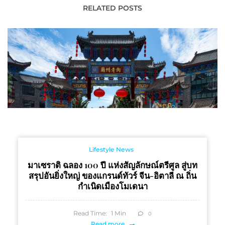
Change แนะเทคนิคสู่การ
RELATED POSTS
เป็น Smart SME ยุค
Next Normal
Lifestyle News
มาเซราติ ฉลอง 100 ปี แห่งสัญลักษณ์ตรีศูล สู่บท
สรุปอันยิ่งใหญ่ ของแกรนด์ทัวร์ จีน-อิตาลี ณ ถิ่น
กำเนิดเมืองโมเดนา
Read Time:
1
Min
0
Read more