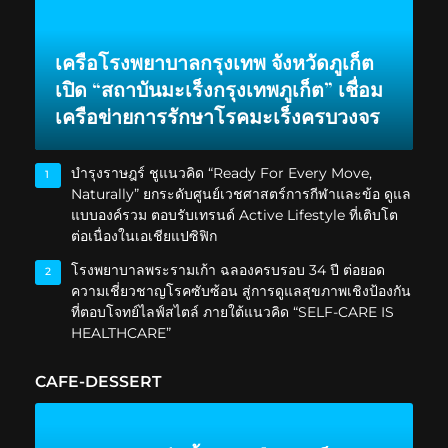
เครือโรงพยาบาลกรุงเทพ จังหวัดภูเก็ต
เปิด “สถาบันมะเร็งกรุงเทพภูเก็ต” เชื่อม
เครือข่ายการรักษาโรคมะเร็งครบวงจร
บำรุงราษฎร์ ชูแนวคิด “Ready For Every Move,
1
Naturally” ยกระดับศูนย์เวชศาสตร์การกีฬาและข้อ ดูแล
แบบองค์รวม ตอบรับเทรนด์ Active Lifestyle ที่เติบโต
ต่อเนื่องในเอเชียแปซิฟิก
โรงพยาบาลพระรามเก้า ฉลองครบรอบ 34 ปี ต่อยอด
2
ความเชี่ยวชาญโรคซับซ้อน สู่การดูแลสุขภาพเชิงป้องกัน
ที่ตอบโจทย์ไลฟ์สไตล์ ภายใต้แนวคิด “SELF-CARE IS
HEALTHCARE”
CAFE-DESSERT