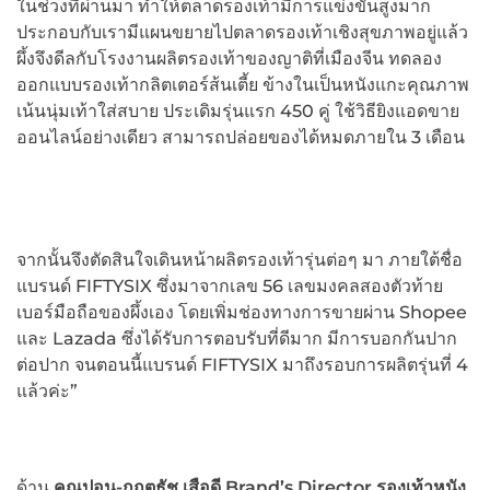
ในช่วงที่ผ่านมา ทำให้ตลาดรองเท้ามีการแข่งขันสูงมาก
ประกอบกับเรามีแผนขยายไปตลาดรองเท้าเชิงสุขภาพอยู่แล้ว
ผึ้งจึงดีลกับโรงงานผลิตรองเท้าของญาติที่เมืองจีน ทดลอง
ออกแบบรองเท้ากลิตเตอร์ส้นเตี้ย ข้างในเป็นหนังแกะคุณภาพ
เน้นนุ่มเท้าใส่สบาย ประเดิมรุ่นแรก 450 คู่ ใช้วิธียิงแอดขาย
ออนไลน์อย่างเดียว สามารถปล่อยของได้หมดภายใน 3 เดือน
จากนั้นจึงตัดสินใจเดินหน้าผลิตรองเท้ารุ่นต่อๆ มา ภายใต้ชื่อ
แบรนด์ FIFTYSIX ซึ่งมาจากเลข 56 เลขมงคลสองตัวท้าย
เบอร์มือถือของผึ้งเอง โดยเพิ่มช่องทางการขายผ่าน Shopee
และ Lazada ซึ่งได้รับการตอบรับที่ดีมาก มีการบอกกันปาก
ต่อปาก จนตอนนี้แบรนด์ FIFTYSIX มาถึงรอบการผลิตรุ่นที่ 4
แล้วค่ะ”
ด้าน
คุณปอน-กฤตธัช เสือดี Brand’s Director รองเท้าหนัง