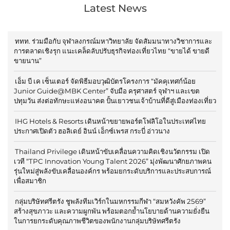
Latest News
ททท. ร่วมมือกับ จุฬาลงกรณ์มหาวิทยาลัย จัดสัมมนาทางวิชาการและ
การตลาดเชิงรุก แนะเคล็ดลับปรับธุรกิจท่องเที่ยวไทย “ขายได้ ขายดี
ขายนาน”
เอ็ม บี เค เซ็นเตอร์ จัดพิธีมอบวุฒิบัตรโครงการ “มัคคุเทศก์น้อย
Junior Guide@MBK Center” จับมือ ครุศาสตร์ จุฬาฯ และเขต
ปทุมวัน ส่งต่อทักษะแห่งอนาคต ปั้นเยาวชนเจ้าบ้านที่ดีสู่เมืองท่องเที่ยว
IHG Hotels & Resorts เดินหน้าขยายพอร์ตโฟลิโอในประเทศไทย
ประกาศเปิดตัว ฮอลิเดย์ อินน์ เอ็กซ์เพรส กระบี่ อ่าวนาง
Thailand Privilege เดินหน้าขับเคลื่อนความคิดเชิงนวัตกรรม เปิด
เวที “TPC Innovation Young Talent 2026” มุ่งพัฒนาศักยภาพคน
รุ่นใหม่สู่พลังขับเคลื่อนองค์กร พร้อมยกระดับบริการและประสบการณ์
เพื่อสมาชิก
กลุ่มบริษัทศรีตรัง ชูพลังทีมเวิร์กในมหกรรมกีฬา “สมหวังคัพ 2569”
สร้างสุขภาวะ และความผูกพัน พร้อมตอกย้ำนโยบายด้านความยั่งยืน
ในการยกระดับคุณภาพชีวิตของพนักงานกลุ่มบริษัทศรีตรัง