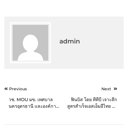
admin
Post
Previous
Next
navigation
วช. MOU มข. เทศบาล
ฟินบิส โดย ทีทีบี เจาะลึก
นครอุดรธานี และองค์การ
สูตรสำเร็จเอสเอ็มอีไทย รุก
บริหารส่วนจังหวัดอุดรธานี
ธุรกิจการค้าระหว่าง
ป้องกันและกำจัดโรคพยาธิ
ประเทศ จัดสัมมนาออนไลน์
ใบไม้ตับและมะเร็งท่อน้ำดี
ttb SME I the X-