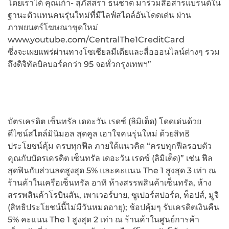
โดยเราได้ คุณเก้า- สุภัสสรา ธนชาต มาร่วมสื่อสารแบรนด์ใน
ฐานะตัวแทนคนรุ่นใหม่ที่มีไลฟ์สไตล์อันโดดเด่น ผ่าน
ภาพยนตร์โฆษณาชุดใหม่
www.youtube.com/CentralThe1CreditCard
ซึ่งจะเผยแพร่ผ่านทางโซเชียลมีเดียและสื่อออนไลน์ต่างๆ รวม
ถึงดิจิทัลบิลบอร์ดกว่า 95 จอทั่วกรุงเทพฯ”
บัตรเครดิต เซ็นทรัล เดอะวัน เรดซ์ (ลิมิเต็ด) โดดเด่นด้วย
ดีไซน์สไตล์มินิมอล สุดคูล เอาใจคนรุ่นใหม่ ด้วยสิทธิ
ประโยชน์คุ้ม ครบทุกฟีล ภายใต้แนวคิด “ครบทุกฟีลรอบตัว
คุณกับบัตรเครดิต เซ็นทรัล เดอะวัน เรดซ์ (ลิมิเต็ด)” เช่น ฟีล
สุดฟินกับส่วนลดสูงสุด 5% และคะแนน The 1 สูงสุด 3 เท่า ณ
ร้านค้าในเครือเซ็นทรัล อาทิ ห้างสรรพสินค้าเซ็นทรัล, ห้าง
สรรพสินค้าโรบินสัน, เพาเวอร์บาย, ซูเปอร์สปอร์ต, ท็อปส์, มูจิ
(สิทธิประโยชน์นี้ไม่มีวันหมดอายุ); ช้อปคุ้มๆ รับเครดิตเงินคืน
5% คะแนน The 1 สูงสุด 2 เท่า ณ ร้านค้าในศูนย์การค้า