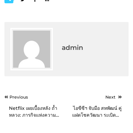
admin
Post
Previous
Next
navigation
Netflix เผยเบื้องหลัง ถ้ำ
ไอซีซีฯ จับมือ สหพัฒน์ คู่
หลวง: ภารกิจแห่งความ
แฝดโชควัฒนา ระเบิดศึก
หวัง (Thai Cave Rescue)
กาแฟลดน้ำหนัก ส่ง “แคท
หลังทะยานติดอันดับ
เธอรีน” ปูพรมทุกภาค เกาะ