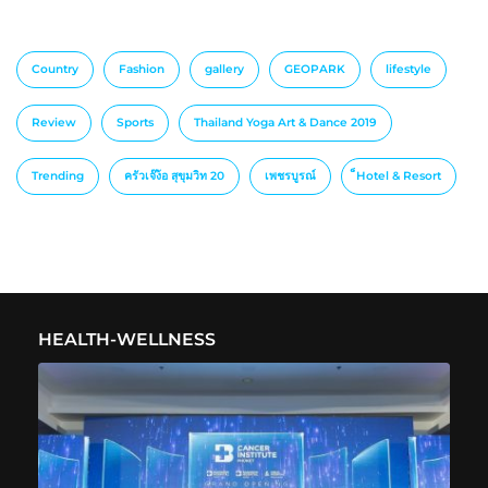
Country
Fashion
gallery
GEOPARK
lifestyle
Review
Sports
Thailand Yoga Art & Dance 2019
Trending
ครัวเจ๊ง้อ สุขุมวิท 20
เพชรบูรณ์
็Hotel & Resort
HEALTH-WELLNESS