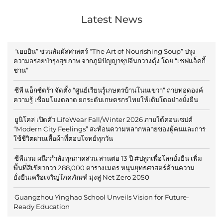
Latest News
“เฮยยิน” ชวนสัมผัสศาสตร์ “The Art of Nourishing Soup” ปรุง
ความอร่อยบำรุงสุขภาพ จากภูมิปัญญาซุปจีนกวางตุ้ง โดย “เชฟแจ็คกี้
ชาน”
ซีพี แอ็กซ์ตร้า จัดตั้ง “ศูนย์เรียนรู้เกษตรบ้านโนนเขวา” ถ่ายทอดองค์
ความรู้ เชื่อมโยงตลาด ยกระดับเกษตรกรไทยให้เติบโตอย่างยั่งยืน
ยูนิโคล่ เปิดตัว LifeWear Fall/Winter 2026 ภายใต้คอนเซปต์
“Modern City Feelings” สะท้อนความหลากหลายของผู้คนและการ
ใช้ชีวิตผ่านเสื้อผ้าที่ตอบโจทย์ทุกวัน
ซีพีแรม ผนึกกำลังทุกภาคส่วน สานต่อ 13 ปี #ปลูกเพื่อโลกยั่งยืน เพิ่ม
พื้นที่สีเขียวกว่า 288,000 ตารางเมตร หนุนยุทธศาสตร์ด้านความ
ยั่งยืนเครือเจริญโภคภัณฑ์ มุ่งสู่ Net Zero 2050
Guangzhou Yinghao School Unveils Vision for Future-
Ready Education