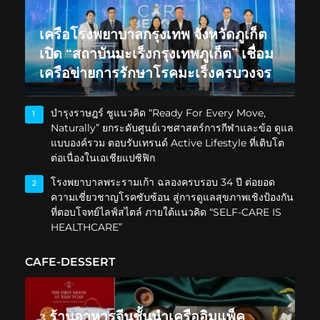
เครือโรงพยาบาลกรุงเทพ จังหวัดภูเก็ต
เปิด “สถาบันมะเร็งกรุงเทพภูเก็ต” เชื่อม
เครือข่ายการรักษาโรคมะเร็งครบวงจร
บำรุงราษฎร์ ชูแนวคิด “Ready For Every Move,
1
Naturally” ยกระดับศูนย์เวชศาสตร์การกีฬาและข้อ ดูแล
แบบองค์รวม ตอบรับเทรนด์ Active Lifestyle ที่เติบโต
ต่อเนื่องในเอเชียแปซิฟิก
โรงพยาบาลพระรามเก้า ฉลองครบรอบ 34 ปี ต่อยอด
2
ความเชี่ยวชาญโรคซับซ้อน สู่การดูแลสุขภาพเชิงป้องกัน
ที่ตอบโจทย์ไลฟ์สไตล์ ภายใต้แนวคิด “SELF-CARE IS
HEALTHCARE”
CAFE-DESSERT
3 ร้านอาหารจีนชั้นนำเครืออิมแพ็ค