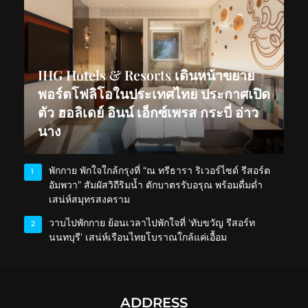
IHG Hotels & Resorts เดินหน้าขยาย
พอร์ตโฟลิโอในประเทศไทย ประกาศเปิด
ตัว ฮอลิเดย์ อินน์ เอ็กซ์เพรส กระบี่ อ่าว
นาง
พักกาย พักใจใกล้กรุงที่ “ณ ทรีธารา ริเวอร์ไซด์ รีสอร์ต
1
อัมพวา” สัมผัสวิถีริมน้ำ ตักบาตรรับอรุณ พร้อมดื่มด่ำ
เสน่ห์สมุทรสงคราม
วาบไปพักกาย ย้อนเวลาไปพักใจที่ ‘ทับขวัญ รีสอร์ท
2
นนทบุรี’ เสน่ห์เรือนไทยโบราณใกล้แค่เอื้อม
ADDRESS