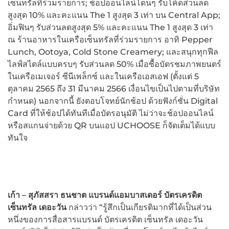
เซ็นทรัลที่ร่วมรายการ; ช้อปออนไลน์โดนๆ รับโค้ดส่วนลด
สูงสุด 10% และคะแนน The 1 สูงสุด 3 เท่า บน Central App;
อิ่มฟินๆ รับส่วนลดสูงสุด 5% และคะแนน The 1 สูงสุด 3 เท่า
ณ ร้านอาหารในเครือเซ็นทรัลที่ร่วมรายการ อาทิ Pepper
Lunch, Ootoya, Cold Stone Creamery; และสนุกทุกฟีล
ไลฟ์สไตล์แบบครบๆ รับส่วนลด 50% เมื่อซื้อบัตรชมภาพยนตร์
ในเครือเมเจอร์ ซีนีเพล็กซ์ และในเครือเอสเอฟ (ตั้งแต่ 5
ตุลาคม 2565 ถึง 31 มีนาคม 2566 เงื่อนไขเป็นไปตามที่บริษัท
กำหนด) นอกจากนี้ ยังตอบโจทย์นักช้อป ด้วยฟังก์ชั่น Digital
Card ที่ให้ช้อปได้ทันทีเมื่อบัตรอนุมัติ ไม่ว่าจะช้อปออนไลน์
หรือสแกนจ่ายด้วย QR บนแอป UCHOOSE ก็จัดเต็มได้แบบ
ทันใจ
เก้า – สุภัสสรา ธนชาต แบรนด์แอมบาสเดอร์ บัตรเครดิต
เซ็นทรัล เดอะวัน
กล่าวว่า “รู้สึกเป็นเกียรติมากที่ได้เป็นส่วน
หนึ่งของการสื่อสารแบรนด์ บัตรเครดิต เซ็นทรัล เดอะวัน