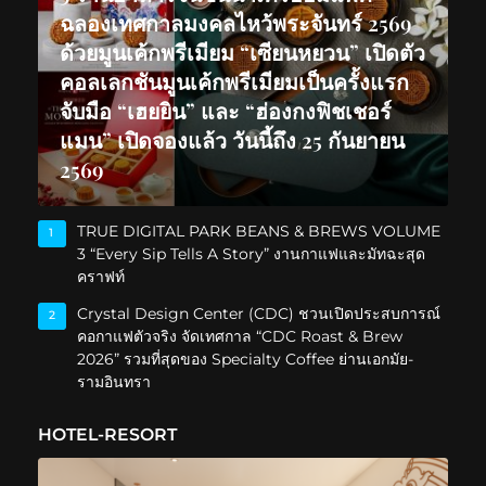
ฉลองเทศกาลมงคลไหว้พระจันทร์ 2569
ด้วยมูนเค้กพรีเมียม “เซียนหยวน” เปิดตัว
คอลเลกชันมูนเค้กพรีเมียมเป็นครั้งแรก
จับมือ “เฮยยิน” และ “ฮ่องกงฟิชเชอร์
แมน” เปิดจองแล้ว วันนี้ถึง 25 กันยายน
2569
TRUE DIGITAL PARK BEANS & BREWS VOLUME
1
3 “Every Sip Tells A Story” งานกาแฟและมัทฉะสุด
คราฟท์
Crystal Design Center (CDC) ชวนเปิดประสบการณ์
2
คอกาแฟตัวจริง จัดเทศกาล “CDC Roast & Brew
2026” รวมที่สุดของ Specialty Coffee ย่านเอกมัย-
รามอินทรา
HOTEL-RESORT