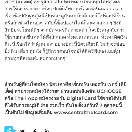
เรดซ์ (ลิมิเต็ด) ค่ะ รู้สึกว่าเป็นบัตรที่ตอบโจทย์ทุกไลฟ์สไตล์
การใช้จ่ายของเราจริงๆ ปกติก็อัพเดทเรื่องแฟชั่นตลอดเวลา
เรื่องช้อปกับผู้หญิงนี่เป็นของคู่กันค่ะ ถ้ามีเวลาก็ไปช้อปที่ร้าน
หรือถ้าช่วงไหนยุ่งๆ สมัยนี้ช้อปออนไลน์ก็สะดวกมากๆ ยิ่งมี
สิทธิประโยชน์ดีๆ จากบัตรเครดิตด้วยแล้ว ก็จะยิ่งสนุกกับการ
ใช้จ่ายมากขึ้นค่ะ ได้ทั้งส่วนลด ทั้งคะแนนสะสม ทั้งเครดิตเงิน
คืน นี่เรียกได้ว่าคุ้มมากๆ อย่างบัตรนี้บัตรเดียวนี่ ไม่ว่าจะช้อป
ปิ้ง กิน เที่ยว ดูหนัง ก็รู้สึกว่าตอบโจทย์ให้สิทธิพิเศษแบบคุ้ม
ครบทุกฟีลเลยค่ะ สะดวกมากๆ”
สำหรับผู้ที่สนใจสมัคร บัตรเครดิต เซ็นทรัล เดอะวัน เรดซ์ (ลิมิ
เต็ด) สามารถสมัครได้ง่ายๆ ผ่านแอปพลิเคชัน UCHOOSE
หรือ The 1 App สมัครง่าย รับ Digital Card ใช้จ่ายได้ทันที
ที่ได้รับการอนุมัติ ง่าย รวดเร็ว ทันใจ ตั้งแต่วันที่ 7 ตุลาคมนี้
เป็นต้นไป ข้อมูลเพิ่มเติม www.centralthe1card.com