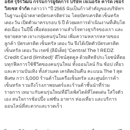
อธิศ รุจิรวัฒน์ กรรมการผู้จัดการ บริษัท เจเนอรัล คาร์ด เซอร์
วิสเซส จำกัด
กล่าวว่า “ปี 2565 นับเป็นก้าวสำคัญของบริษัทฯ
ในฐานะผู้นำตลาดบัตรเครดิตร่วม โดยบัตรเครดิต เซ็นทรัล
เดอะวัน เปิดตัวมาครบรอบ 5 ปี ด้วยผลการดำเนินงานที่เติบโต
ต่อเนื่อง ในปีนี้ เพื่อต่อยอดความสำเร็จทางธุรกิจของเรา และ
ขยายตลาด เจาะกลุ่มคนรุ่นใหม่ เพิ่มความหลากหลายของ
ลูกค้า บัตรเครดิต เซ็นทรัล เดอะวัน จึงได้เปิดตัวบัตรเครดิต
เซ็นทรัล เดอะวัน เรดซ์ (ลิมิเต็ด) ‘Central The 1 REDZ
Credit Card (limited)’ ดีไซน์สุดคูล ด้วยสิทธิประโยชน์ที่ตอ
บทุกฟีลการใช้ชีวิตของคนรุ่นใหม่ ทั้งออนไลน์ กิน ช้อป เที่ยว
และความบันเทิง ทั้งส่วนลด เครดิตเงินคืน คะแนน The 1 สุด
พิเศษ กว่า 5,000 ร้านค้าในเครือเซ็นทรัล และศูนย์การค้า
เซ็นทรัล รวมถึงโรงภาพยนตร์และร้านค้าชั้นนำที่ร่วม
รายการ เหมาะกับคนรุ่นใหม่ที่มีไลฟ์สไตล์ที่โดดเด่น ใส่ใจตัว
เอง สนใจการช้อปปิ้ง แฟชั่น อาหาร ท่องเที่ยว และบริการ
ออนไลน์ที่สะดวกและรวดเร็ว