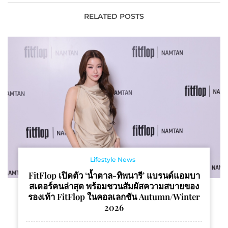
Netflix Top 10 Global
กระแส “TikTok
ด้วยยอดชม 13.4 ล้าน
Marketing” ทำตลาด
RELATED POSTS
ชั่วโมงภายในสัปดาห์แรก
Lifestyle News
FitFlop เปิดตัว ‘น้ำตาล-ทิพนารี’ แบรนด์แอมบา
สเดอร์คนล่าสุด พร้อมชวนสัมผัสความสบายของ
รองเท้า FitFlop ในคอลเลกชัน Autumn/Winter
2026