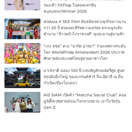
รองเท้า FitFlop ในคอลเลกชัน
Autumn/Winter 2026
AirAsia X SEE FAH พันธมิตรทางธุรกิจยาวนาน
กว่า 20 ปี ต่อยอดเสิร์ฟความอร่อย ยกเมนูระดับ
ตำนาน “ข้าวหน้าไก่ราชวงศ์” พุ่งทะยานสู่น่านฟ้า
“เก่ง ธชย” ควง “อาร์ต อารยา” ร่วมเทศกาลระดับ
โลก WorldPride Amsterdam 2026 ประกาศ
ศักดาพลังประเทศไทยสู่สายตาชาวโลก
มาเซราติ ฉลอง 100 ปี แห่งสัญลักษณ์ตรีศูล สู่บท
สรุปอันยิ่งใหญ่ ของแกรนด์ทัวร์ จีน-อิตาลี ณ ถิ่น
กำเนิดเมืองโมเดนา
AIS SIAM เปิดตัว “Matcha Social Club” คอม
มูนิตี้สเปซสายมัจฉะใจกลางสยาม เอาใจวัยรุ่น
Gen Z