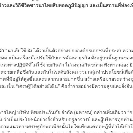
้าวและวิถีชีวิตชาวนาไทยสืบทอดภูมิปัญญา และเป็นสถานที่ท่องเที
ว่า
“นาเฮียใช้ นับได้ว่าเป็นตัวอย่างขององค์กรเอกชนที่ประสบควา
เป็นเครื่องมือปรับใช้กับการพัฒนาธุรกิจ ตั้งอยู่บนพื้นฐานขอ
วทางปฏิบัติที่ไม่ใช้จ่ายเกินตัว ไม่ลงทุนเกินขนาด พึ่งพาตนเอง ย
ละช่วยเหลือซึ่งกันและกันในระดับสังคม รวมกลุ่มทำประโยชน์เพื่อ
กยภาพที่มีอยู่ให้สูงขึ้นและหลากหลายมากขึ้น สร้างเครือข่ายระหว่า
ละเป็น “เศรษฐีได้อย่างยั่งยืน” คือร่ำรวยอย่างมีความสุขและยั่งยืน
การใหญ่ บริษัท ทิพยประกันภัย จำกัด (มหาชน) กล่าวเพิ่มเติมว่า “
นับว่าเป็นประโยชน์อย่างยิ่งสำหรับ ครูอาจารย์ และผู้บริหารทุกท่า
ิตตามแนวทางเศรษฐกิจพอเพียงนั้นไม่ใช่เพียงแค่ทฤษฎีที่ทำให้เข้าใ