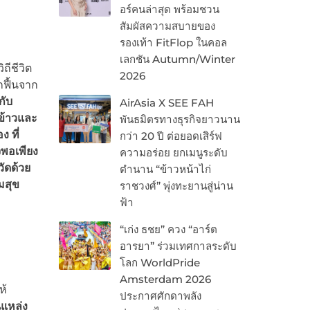
อร์คนล่าสุด พร้อมชวน
สัมผัสความสบายของ
รองเท้า FitFlop ในคอล
เลกชัน Autumn/Winter
ถีชีวิต
2026
ฟื้นจาก
กับ
AirAsia X SEE FAH
ข้าวและ
พันธมิตรทางธุรกิจยาวนาน
 ที่
กว่า 20 ปี ต่อยอดเสิร์ฟ
พอเพียง
ความอร่อย ยกเมนูระดับ
ัดด้วย
ตำนาน “ข้าวหน้าไก่
มสุข
ราชวงศ์” พุ่งทะยานสู่น่าน
ฟ้า
“เก่ง ธชย” ควง “อาร์ต
อารยา” ร่วมเทศกาลระดับ
โลก WorldPride
Amsterdam 2026
ห้
ประกาศศักดาพลัง
นแหล่ง