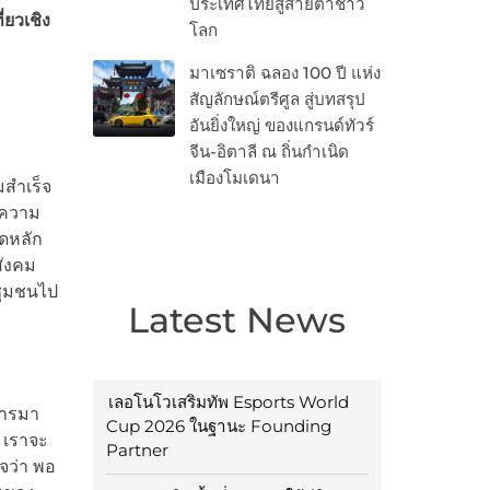
ประเทศไทยสู่สายตาชาว
่ยวเชิง
โลก
มาเซราติ ฉลอง 100 ปี แห่ง
สัญลักษณ์ตรีศูล สู่บทสรุป
อันยิ่งใหญ่ ของแกรนด์ทัวร์
จีน-อิตาลี ณ ถิ่นกำเนิด
เมืองโมเดนา
มสำเร็จ
งความ
ึดหลัก
สังคม
งชุมชนไป
Latest News
เลอโนโวเสริมทัพ Esports World
การมา
Cup 2026 ในฐานะ Founding
น เราจะ
Partner
จว่า พอ