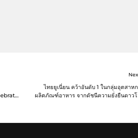
Nex
ก
ไทยยูเนี่ยน คว้าอันดับ 1 ในกลุ่มอุตสาห
lebrate
ผลิตภัณฑ์อาหาร จากดัชนีความยั่งยืนดาวโ
งความสุข