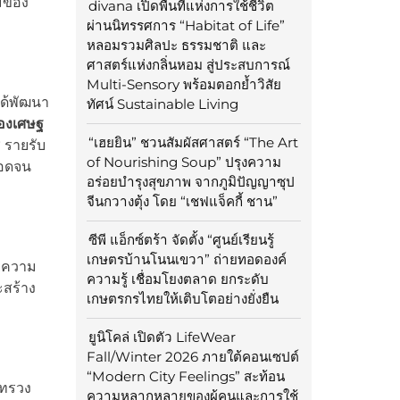
วมของ
divana เปิดพื้นที่แห่งการใช้ชีวิต
ผ่านนิทรรศการ “Habitat of Life”
หลอมรวมศิลปะ ธรรมชาติ และ
ศาสตร์แห่งกลิ่นหอม สู่ประสบการณ์
Multi-Sensory พร้อมตอกย้ำวิสัย
ด้พัฒนา
ทัศน์ Sustainable Living
ของเศษฐ
“เฮยยิน” ชวนสัมผัสศาสตร์ “The Art
 รายรับ
of Nourishing Soup” ปรุงความ
ลอดจน
อร่อยบำรุงสุขภาพ จากภูมิปัญญาซุป
จีนกวางตุ้ง โดย “เชฟแจ็คกี้ ชาน”
ซีพี แอ็กซ์ตร้า จัดตั้ง “ศูนย์เรียนรู้
เกษตรบ้านโนนเขวา” ถ่ายทอดองค์
วยความ
ความรู้ เชื่อมโยงตลาด ยกระดับ
ะสร้าง
เกษตรกรไทยให้เติบโตอย่างยั่งยืน
ยูนิโคล่ เปิดตัว LifeWear
Fall/Winter 2026 ภายใต้คอนเซปต์
“Modern City Feelings” สะท้อน
ะทรวง
ความหลากหลายของผู้คนและการใช้