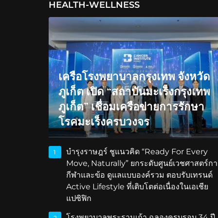
HEALTH-WELLNESS
เครือโรงพยาบาลกรุงเทพ จังหวัด
ภูเก็ต เปิด “สถาบันมะเร็งกรุงเทพ
ภูเก็ต” เชื่อมเครือข่ายการรักษา
โรคมะเร็งครบวงจร
บำรุงราษฎร์ ชูแนวคิด “Ready For Every
1
Move, Naturally” ยกระดับศูนย์เวชศาสตร์กา
กีฬาและข้อ ดูแลแบบองค์รวม ตอบรับเทรนด์
Active Lifestyle ที่เติบโตต่อเนื่องในเอเชีย
แปซิฟิก
โรงพยาบาลพระรามเก้า ฉลองครบรอบ 34 ปี
2