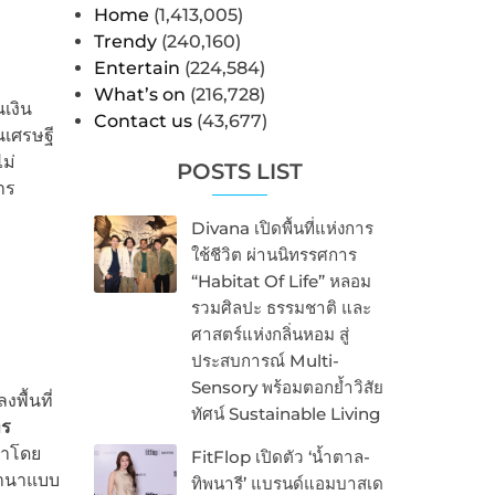
Home
(1,413,005)
Trendy
(240,160)
Entertain
(224,584)
What’s on
(216,728)
นเงิน
Contact us
(43,677)
นเศรษฐี
ไม่
POSTS LIST
าร
Divana เปิดพื้นที่แห่งการ
ใช้ชีวิต ผ่านนิทรรศการ
“Habitat Of Life” หลอม
รวมศิลปะ ธรรมชาติ และ
ศาสตร์แห่งกลิ่นหอม สู่
ประสบการณ์ Multi-
Sensory พร้อมตอกย้ำวิสัย
พื้นที่
ทัศน์ Sustainable Living
ทร
นำโดย
FitFlop เปิดตัว ‘น้ำตาล-
ดำนาแบบ
ทิพนารี’ แบรนด์แอมบาสเด