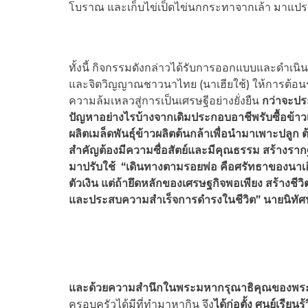
โบราณ และเก็บไข่เป็ดไข่นกกระทาจากเล้า มาแปร
ทั้งนี้ กิจกรรมดังกล่าวได้รับการออกแบบและดำเน
และจิตวิญญาณชาวนาไทย (นาเฮียใช้) ให้การต้อน
ความล้มเหลวสู่การเป็นเศรษฐีอย่างยั่งยืน
กว่าจะปร
ปัญหาอย่างไรบ้างจากเดิมประกอบอาชีพรับซื้อข้าว
ผลิตเมล็ดพันธุ์ข้าวผลิตต้นกล้าเพื่อนำมาเพาะปลูก
สำคัญต้องมีความซื่อสัตย์และมีคุณธรรม สร้างร
มาปรับใช้
“เดินทางตามรอยพ่อ คือศรัทธาของนาเฮีย
ตัวเงิน แต่ถ้ายึดหลักของเศรษฐกิจพอเพียง สร้างชีวิต
และประสบความสำเร็จการดำรงในชีวิต” นายนิทัศ
และด้วยความสำนึกในพระมหากรุณาธิคุณของพระม
ครอบครัวได้มีที่ทำมาหากิน จึง
ได้ก่อตั้ง ศูนย์เรี