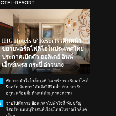
OTEL-RESORT
IHG Hotels & Resorts เดินหน้า
ขยายพอร์ตโฟลิโอในประเทศไทย
ประกาศเปิดตัว ฮอลิเดย์ อินน์
เอ็กซ์เพรส กระบี่ อ่าวนาง
พักกาย พักใจใกล้กรุงที่ “ณ ทรีธารา ริเวอร์ไซด์
1
รีสอร์ต อัมพวา” สัมผัสวิถีริมน้ำ ตักบาตรรับ
อรุณ พร้อมดื่มด่ำเสน่ห์สมุทรสงคราม
วาบไปพักกาย ย้อนเวลาไปพักใจที่ ‘ทับขวัญ
2
รีสอร์ท นนทบุรี’ เสน่ห์เรือนไทยโบราณใกล้แค่
เอื้อม