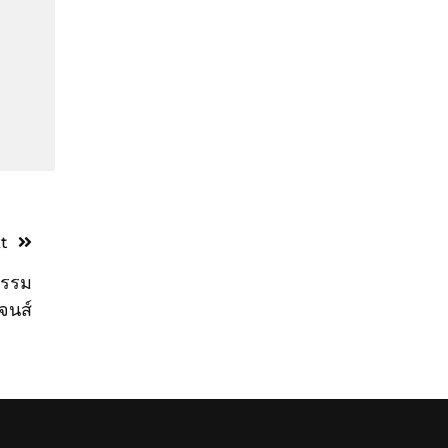
t
กรรม
จนส์