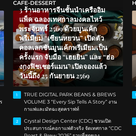
CAFE-DESSERT
H
3 ร้านอาหารจีนชั้นนำเครืออิม
แพ็ค ฉลองเทศกาลมงคลไหว้
พระจันทร์ 2569 ด้วยมูนเค้ก
พรีเมียม “เซียนหยวน” เปิดตัว
คอลเลกชันมูนเค้กพรีเมียมเป็น
ครั้งแรก จับมือ “เฮยยิน” และ “ฮ่อ
งกงฟิชเชอร์แมน” เปิดจองแล้ว
วันนี้ถึง 25 กันยายน 2569
TRUE DIGITAL PARK BEANS & BREWS
1
ร
VOLUME 3 “Every Sip Tells A Story” งาน
กาแฟและมัทฉะสุดคราฟท์
Crystal Design Center (CDC) ชวนเปิด
2
ประสบการณ์คอกาแฟตัวจริง จัดเทศกาล “CDC
Roast & Brew 2026” รวมที่สุดของ