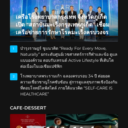
เครือโรงพยาบาลกรุงเทพ จังหวัดภูเก็ต
เปิด “สถาบันมะเร็งกรุงเทพภูเก็ต” เชื่อม
เครือข่ายการรักษาโรคมะเร็งครบวงจร
บำรุงราษฎร์ ชูแนวคิด “Ready For Every Move,
1
Naturally” ยกระดับศูนย์เวชศาสตร์การกีฬาและข้อ ดูแล
แบบองค์รวม ตอบรับเทรนด์ Active Lifestyle ที่เติบโต
ต่อเนื่องในเอเชียแปซิฟิก
โรงพยาบาลพระรามเก้า ฉลองครบรอบ 34 ปี ต่อยอด
2
ความเชี่ยวชาญโรคซับซ้อน สู่การดูแลสุขภาพเชิงป้องกัน
ที่ตอบโจทย์ไลฟ์สไตล์ ภายใต้แนวคิด “SELF-CARE IS
HEALTHCARE”
CAFE-DESSERT