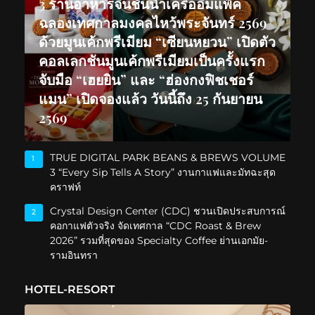
3 ร้านอาหารจีนชั้นนำเครืออิมแพ็ค
ฉลองเทศกาลมงคลไหว้พระจันทร์ 2569
ด้วยมูนเค้กพรีเมียม “เซียนหยวน” เปิดตัว
คอลเลกชันมูนเค้กพรีเมียมเป็นครั้งแรก
จับมือ “เฮยยิน” และ “ฮ่องกงฟิชเชอร์
แมน” เปิดจองแล้ว วันนี้ถึง 25 กันยายน
2569
TRUE DIGITAL PARK BEANS & BREWS VOLUME
1
3 “Every Sip Tells A Story” งานกาแฟและมัทฉะสุด
คราฟท์
Crystal Design Center (CDC) ชวนเปิดประสบการณ์
2
คอกาแฟตัวจริง จัดเทศกาล “CDC Roast & Brew
2026” รวมที่สุดของ Specialty Coffee ย่านเอกมัย-
รามอินทรา
HOTEL-RESORT