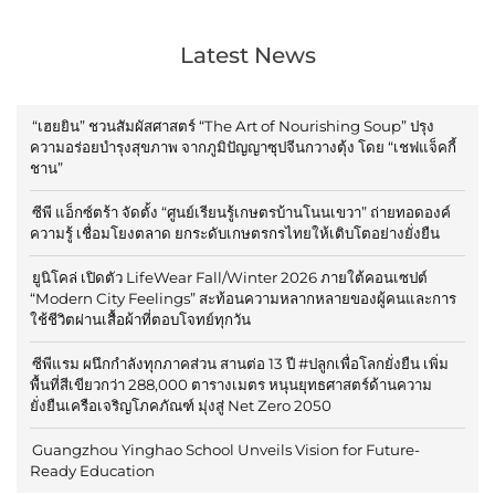
Latest News
“เฮยยิน” ชวนสัมผัสศาสตร์ “The Art of Nourishing Soup” ปรุง
ความอร่อยบำรุงสุขภาพ จากภูมิปัญญาซุปจีนกวางตุ้ง โดย “เชฟแจ็คกี้
ชาน”
ซีพี แอ็กซ์ตร้า จัดตั้ง “ศูนย์เรียนรู้เกษตรบ้านโนนเขวา” ถ่ายทอดองค์
ความรู้ เชื่อมโยงตลาด ยกระดับเกษตรกรไทยให้เติบโตอย่างยั่งยืน
ยูนิโคล่ เปิดตัว LifeWear Fall/Winter 2026 ภายใต้คอนเซปต์
“Modern City Feelings” สะท้อนความหลากหลายของผู้คนและการ
ใช้ชีวิตผ่านเสื้อผ้าที่ตอบโจทย์ทุกวัน
ซีพีแรม ผนึกกำลังทุกภาคส่วน สานต่อ 13 ปี #ปลูกเพื่อโลกยั่งยืน เพิ่ม
พื้นที่สีเขียวกว่า 288,000 ตารางเมตร หนุนยุทธศาสตร์ด้านความ
ยั่งยืนเครือเจริญโภคภัณฑ์ มุ่งสู่ Net Zero 2050
Guangzhou Yinghao School Unveils Vision for Future-
Ready Education