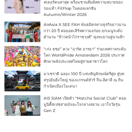
สเดอร์คนล่าสุด พร้อมชวนสัมผัสความสบายของ
รองเท้า FitFlop ในคอลเลกชัน
Autumn/Winter 2026
AirAsia X SEE FAH พันธมิตรทางธุรกิจยาวนาน
กว่า 20 ปี ต่อยอดเสิร์ฟความอร่อย ยกเมนูระดับ
ตำนาน “ข้าวหน้าไก่ราชวงศ์” พุ่งทะยานสู่น่านฟ้า
“เก่ง ธชย” ควง “อาร์ต อารยา” ร่วมเทศกาลระดับ
โลก WorldPride Amsterdam 2026 ประกาศ
ศักดาพลังประเทศไทยสู่สายตาชาวโลก
มาเซราติ ฉลอง 100 ปี แห่งสัญลักษณ์ตรีศูล สู่บท
สรุปอันยิ่งใหญ่ ของแกรนด์ทัวร์ จีน-อิตาลี ณ ถิ่น
กำเนิดเมืองโมเดนา
AIS SIAM เปิดตัว “Matcha Social Club” คอม
มูนิตี้สเปซสายมัจฉะใจกลางสยาม เอาใจวัยรุ่น
Gen Z