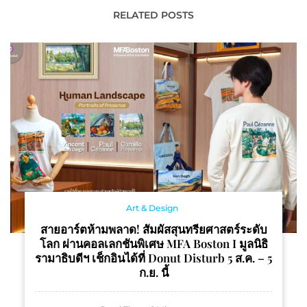
ติค” ด้วยสารสกัดสมุนไพร
RELATED POSTS
ธรรมชาติเกรดพรีเมียม
Art & Design
สายอาร์ตห้ามพลาด! สัมผัสสุนทรียศาสตร์ระดับ
โลก ผ่านคอลเลกชันพิเศษ MFA Boston I มูลนิธิ
รามาธิบดีฯ เช็กอินได้ที่ Donut Disturb 5 ส.ค. – 5
ก.ย. นี้