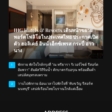
IHG Hotels & Resorts เดินหน้าขยาย
พอร์ตโฟลิโอในประเทศไทย ประกาศเปิด
ตัว ฮอลิเดย์ อินน์ เอ็กซ์เพรส กระบี่ อ่าว
นาง
พักกาย พักใจใกล้กรุงที่ “ณ ทรีธารา ริเวอร์ไซด์ รีสอร์ต
1
อัมพวา” สัมผัสวิถีริมน้ำ ตักบาตรรับอรุณ พร้อมดื่มด่ำ
เสน่ห์สมุทรสงคราม
วาบไปพักกาย ย้อนเวลาไปพักใจที่ ‘ทับขวัญ รีสอร์ท
2
นนทบุรี’ เสน่ห์เรือนไทยโบราณใกล้แค่เอื้อม