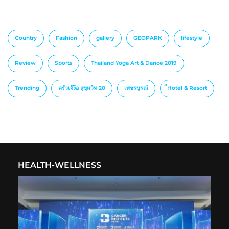
Country
Fashion
gallery
GEOPARK
lifestyle
Review
Sports
Thailand Yoga Art & Dance 2019
Trending
ครัวเจ๊ง้อ สุขุมวิท 20
เพชรบูรณ์
็Hotel & Resort
HEALTH-WELLNESS