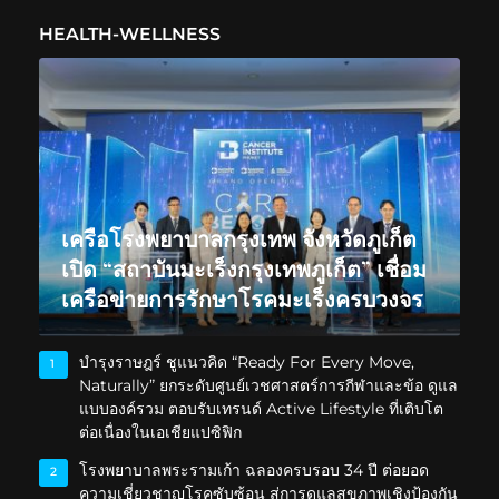
HEALTH-WELLNESS
เครือโรงพยาบาลกรุงเทพ จังหวัดภูเก็ต
เปิด “สถาบันมะเร็งกรุงเทพภูเก็ต” เชื่อม
เครือข่ายการรักษาโรคมะเร็งครบวงจร
บำรุงราษฎร์ ชูแนวคิด “Ready For Every Move,
1
Naturally” ยกระดับศูนย์เวชศาสตร์การกีฬาและข้อ ดูแล
แบบองค์รวม ตอบรับเทรนด์ Active Lifestyle ที่เติบโต
ต่อเนื่องในเอเชียแปซิฟิก
โรงพยาบาลพระรามเก้า ฉลองครบรอบ 34 ปี ต่อยอด
2
ความเชี่ยวชาญโรคซับซ้อน สู่การดูแลสุขภาพเชิงป้องกัน