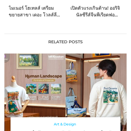
navigation
ไมเนอร์ โฮเทลส์ เตรียม
เปิดตัวแรงเกินต้าน! ออริจิ
ขยายสาขา เดอะ โวลส์ลีย์
นัลซีรีส์จีนพีเรียดฟอร์ม
ร้านอาหารดังจากกรุง
ยักษ์ ตำนานเลือดฟินิกซ์
ลอนดอน หลังประสบความ
(Beauty of Resilience)
สำเร็จพร้อมเสียงตอบรับที่ดี
ขึ้นแท่นซีรีส์มาแรงอันดับ 1
ในประเทศไทย
บน iQIYI (อ้ายฉีอี้) กว่า 9
RELATED POSTS
ประเทศทั่วโลก!
Art & Design