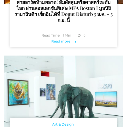
สายอาร์ตห้ามพลาด! สัมผัสสุนทรียศาสตร์ระดับ
โลก ผ่านคอลเลกชันพิเศษ MFA Boston I มูลนิธิ
รามาธิบดีฯ เช็กอินได้ที่ Donut Disturb 5 ส.ค. – 5
ก.ย. นี้
Read Time:
1
Min
0
Read more
Art & Design