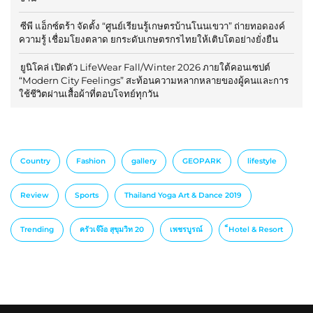
ซีพี แอ็กซ์ตร้า จัดตั้ง “ศูนย์เรียนรู้เกษตรบ้านโนนเขวา” ถ่ายทอดองค์
ความรู้ เชื่อมโยงตลาด ยกระดับเกษตรกรไทยให้เติบโตอย่างยั่งยืน
ยูนิโคล่ เปิดตัว LifeWear Fall/Winter 2026 ภายใต้คอนเซปต์
“Modern City Feelings” สะท้อนความหลากหลายของผู้คนและการ
ใช้ชีวิตผ่านเสื้อผ้าที่ตอบโจทย์ทุกวัน
Country
Fashion
gallery
GEOPARK
lifestyle
Review
Sports
Thailand Yoga Art & Dance 2019
Trending
ครัวเจ๊ง้อ สุขุมวิท 20
เพชรบูรณ์
็Hotel & Resort