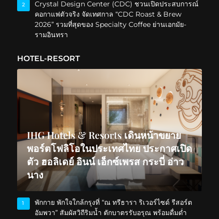
Crystal Design Center (CDC) ชวนเปิดประสบการณ์
2
คอกาแฟตัวจริง จัดเทศกาล “CDC Roast & Brew
2026” รวมที่สุดของ Specialty Coffee ย่านเอกมัย-
รามอินทรา
HOTEL-RESORT
IHG Hotels & Resorts เดินหน้าขยาย
พอร์ตโฟลิโอในประเทศไทย ประกาศเปิด
ตัว ฮอลิเดย์ อินน์ เอ็กซ์เพรส กระบี่ อ่าว
นาง
พักกาย พักใจใกล้กรุงที่ “ณ ทรีธารา ริเวอร์ไซด์ รีสอร์ต
1
อัมพวา” สัมผัสวิถีริมน้ำ ตักบาตรรับอรุณ พร้อมดื่มด่ำ