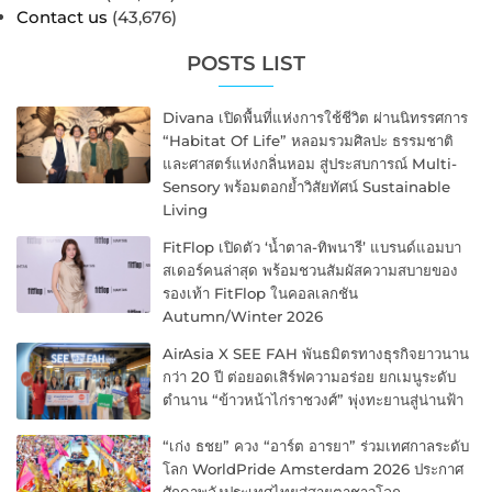
Contact us
(43,676)
POSTS LIST
Divana เปิดพื้นที่แห่งการใช้ชีวิต ผ่านนิทรรศการ
“Habitat Of Life” หลอมรวมศิลปะ ธรรมชาติ
และศาสตร์แห่งกลิ่นหอม สู่ประสบการณ์ Multi-
Sensory พร้อมตอกย้ำวิสัยทัศน์ Sustainable
Living
FitFlop เปิดตัว ‘น้ำตาล-ทิพนารี’ แบรนด์แอมบา
สเดอร์คนล่าสุด พร้อมชวนสัมผัสความสบายของ
รองเท้า FitFlop ในคอลเลกชัน
Autumn/Winter 2026
AirAsia X SEE FAH พันธมิตรทางธุรกิจยาวนาน
กว่า 20 ปี ต่อยอดเสิร์ฟความอร่อย ยกเมนูระดับ
ตำนาน “ข้าวหน้าไก่ราชวงศ์” พุ่งทะยานสู่น่านฟ้า
“เก่ง ธชย” ควง “อาร์ต อารยา” ร่วมเทศกาลระดับ
โลก WorldPride Amsterdam 2026 ประกาศ
ศักดาพลังประเทศไทยสู่สายตาชาวโลก