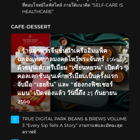
ที่ตอบโจทย์ไลฟ์สไตล์ ภายใต้แนวคิด “SELF-CARE IS
HEALTHCARE”
CAFE-DESSERT
3 ร้านอาหารจีนชั้นนำเครืออิมแพ็ค
ฉลองเทศกาลมงคลไหว้พระจันทร์ 2569
ด้วยมูนเค้กพรีเมียม “เซียนหยวน” เปิดตัว
คอลเลกชันมูนเค้กพรีเมียมเป็นครั้งแรก
จับมือ “เฮยยิน” และ “ฮ่องกงฟิชเชอร์
แมน” เปิดจองแล้ว วันนี้ถึง 25 กันยายน
2569
TRUE DIGITAL PARK BEANS & BREWS VOLUME
1
3 “Every Sip Tells A Story” งานกาแฟและมัทฉะสุด
คราฟท์