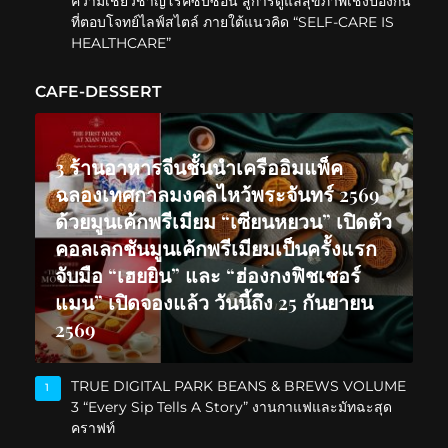
ความเชี่ยวชาญโรคซับซ้อน สู่การดูแลสุขภาพเชิงป้องกัน
ที่ตอบโจทย์ไลฟ์สไตล์ ภายใต้แนวคิด “SELF-CARE IS
HEALTHCARE”
CAFE-DESSERT
3 ร้านอาหารจีนชั้นนำเครืออิมแพ็ค
ฉลองเทศกาลมงคลไหว้พระจันทร์ 2569
ด้วยมูนเค้กพรีเมียม “เซียนหยวน” เปิดตัว
คอลเลกชันมูนเค้กพรีเมียมเป็นครั้งแรก
จับมือ “เฮยยิน” และ “ฮ่องกงฟิชเชอร์
แมน” เปิดจองแล้ว วันนี้ถึง 25 กันยายน
2569
TRUE DIGITAL PARK BEANS & BREWS VOLUME
1
3 “Every Sip Tells A Story” งานกาแฟและมัทฉะสุด
คราฟท์