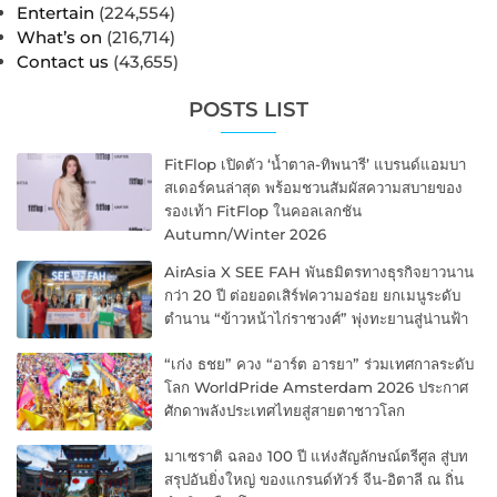
Entertain
(224,554)
What’s on
(216,714)
Contact us
(43,655)
POSTS LIST
FitFlop เปิดตัว ‘น้ำตาล-ทิพนารี’ แบรนด์แอมบา
สเดอร์คนล่าสุด พร้อมชวนสัมผัสความสบายของ
รองเท้า FitFlop ในคอลเลกชัน
Autumn/Winter 2026
AirAsia X SEE FAH พันธมิตรทางธุรกิจยาวนาน
กว่า 20 ปี ต่อยอดเสิร์ฟความอร่อย ยกเมนูระดับ
ตำนาน “ข้าวหน้าไก่ราชวงศ์” พุ่งทะยานสู่น่านฟ้า
“เก่ง ธชย” ควง “อาร์ต อารยา” ร่วมเทศกาลระดับ
โลก WorldPride Amsterdam 2026 ประกาศ
ศักดาพลังประเทศไทยสู่สายตาชาวโลก
มาเซราติ ฉลอง 100 ปี แห่งสัญลักษณ์ตรีศูล สู่บท
สรุปอันยิ่งใหญ่ ของแกรนด์ทัวร์ จีน-อิตาลี ณ ถิ่น