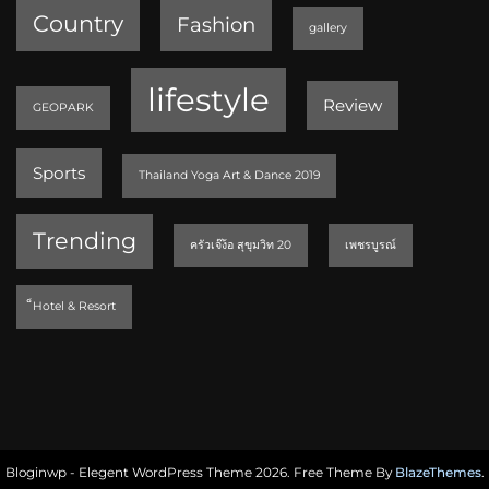
Country
Fashion
gallery
lifestyle
Review
GEOPARK
Sports
Thailand Yoga Art & Dance 2019
Trending
ครัวเจ๊ง้อ สุขุมวิท 20
เพชรบูรณ์
็Hotel & Resort
Bloginwp - Elegent WordPress Theme 2026. Free Theme By
BlazeThemes
.