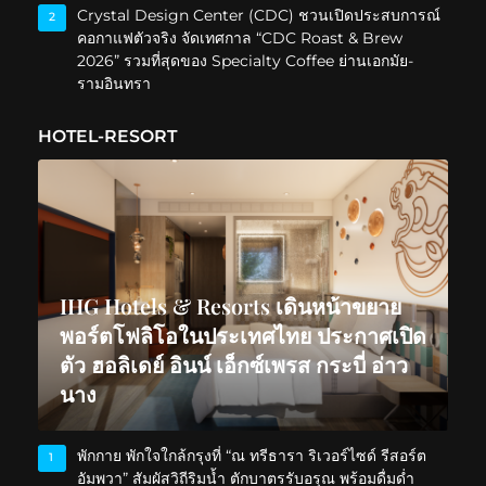
Crystal Design Center (CDC) ชวนเปิดประสบการณ์
2
คอกาแฟตัวจริง จัดเทศกาล “CDC Roast & Brew
2026” รวมที่สุดของ Specialty Coffee ย่านเอกมัย-
รามอินทรา
HOTEL-RESORT
IHG Hotels & Resorts เดินหน้าขยาย
พอร์ตโฟลิโอในประเทศไทย ประกาศเปิด
ตัว ฮอลิเดย์ อินน์ เอ็กซ์เพรส กระบี่ อ่าว
นาง
พักกาย พักใจใกล้กรุงที่ “ณ ทรีธารา ริเวอร์ไซด์ รีสอร์ต
1
อัมพวา” สัมผัสวิถีริมน้ำ ตักบาตรรับอรุณ พร้อมดื่มด่ำ