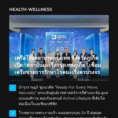
HEALTH-WELLNESS
เครือโรงพยาบาลกรุงเทพ จังหวัดภูเก็ต
เปิด “สถาบันมะเร็งกรุงเทพภูเก็ต” เชื่อม
เครือข่ายการรักษาโรคมะเร็งครบวงจร
บำรุงราษฎร์ ชูแนวคิด “Ready For Every Move,
1
Naturally” ยกระดับศูนย์เวชศาสตร์การกีฬาและข้อ ดูแล
แบบองค์รวม ตอบรับเทรนด์ Active Lifestyle ที่เติบโต
ต่อเนื่องในเอเชียแปซิฟิก
โรงพยาบาลพระรามเก้า ฉลองครบรอบ 34 ปี ต่อยอด
2