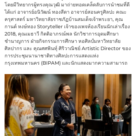
โดยมีวิทยากรผู้ทรงคุณวุฒิ มาถ่ายทอดเคล็ดลับการนำชมที่ดี
ได้แก่ อาจารย์อนิวัฒน์ ทองสีดา อาจารย์สอนครูศิลปะ คณะ
ครุศาสตร์ มหาวิทยาลัยราชภัฏบ้านสมเด็จเจ้าพระยา, คุณ
กานต์ หงษ์ทอง Storyteller เจ้าของเพจห้องเรียนนักเล่าเรื่อง
2018, คุณเมธาวี กิตติอาภรณ์พล นักวิชาการอุดมศึกษา
ชำนาญการ ฝ่ายกิจกรรมการศึกษา หอศิลป์มหาวิทยาลัย
ศิลปากร และ คุณศศพินทุ์ ศิริวาณิชย์ Artistic Director ของ
การประชุมนานาชาติทางศิลปะการแสดงแห่ง
กรุงเทพมหานคร (BIPAM) และนักแสดงมากความสามารถ