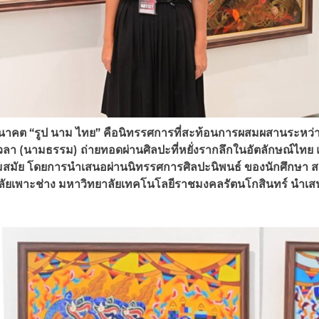
อนาคต “รูป นาม ไทย” คือนิทรรศการที่สะท้อนการผสมผสานระหว่างส
เวลา (นามธรรม) ถ่ายทอดผ่านศิลปะที่หยั่งรากลึกในอัตลักษณ์ไทย
่วมสมัย โดยการนำเสนอผ่านนิทรรศการศิลปะนิพนธ์ ของนักศึกษา 
ลัยเพาะช่าง มหาวิทยาลัยเทคโนโลยีราชมงคลรัตนโกสินทร์ นำเ