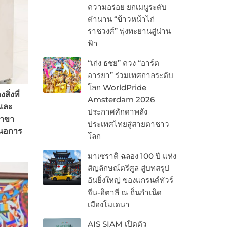
ความอร่อย ยกเมนูระดับ
ตำนาน “ข้าวหน้าไก่
ราชวงศ์” พุ่งทะยานสู่น่าน
ฟ้า
“เก่ง ธชย” ควง “อาร์ต
อารยา” ร่วมเทศกาลระดับ
โลก WorldPride
ิ่งที่
Amsterdam 2026
 และ
ประกาศศักดาพลัง
สาขา
ประเทศไทยสู่สายตาชาว
สนอการ
โลก
มาเซราติ ฉลอง 100 ปี แห่ง
สัญลักษณ์ตรีศูล สู่บทสรุป
อันยิ่งใหญ่ ของแกรนด์ทัวร์
จีน-อิตาลี ณ ถิ่นกำเนิด
เมืองโมเดนา
AIS SIAM เปิดตัว