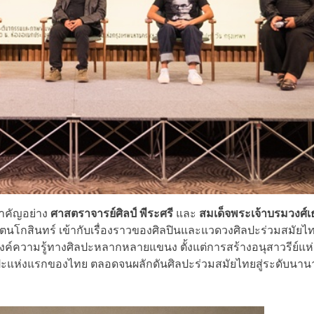
ำคัญอย่าง
ศาสตราจารย์ศิลป์ พีระศรี
และ
สมเด็จพระเจ้าบรมวงศ์เ
ัตนโกสินทร์ เข้ากับเรื่องราวของศิลปินและแวดวงศิลปะร่วมสมัยไ
องค์ความรู้ทางศิลปะหลากหลายแขนง ตั้งแต่การสร้างอนุสาวรีย์แห่
ิลปะแห่งแรกของไทย ตลอดจนผลักดันศิลปะร่วมสมัยไทยสู่ระดับนาน