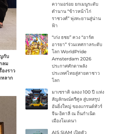
ความอร่อย ยกเมนูระดับ
ตำนาน “ข้าวหน้าไก่
ราชวงศ์” พุ่งทะยานสู่น่าน
ฟ้า
“เก่ง ธชย” ควง “อาร์ต
อารยา” ร่วมเทศกาลระดับ
โลก WorldPride
ญกับ
Amsterdam 2026
มกลม
ประกาศศักดาพลัง
ื่องราว
ประเทศไทยสู่สายตาชาว
ามหลาก
โลก
มาเซราติ ฉลอง 100 ปี แห่ง
สัญลักษณ์ตรีศูล สู่บทสรุป
อันยิ่งใหญ่ ของแกรนด์ทัวร์
จีน-อิตาลี ณ ถิ่นกำเนิด
เมืองโมเดนา
AIS SIAM เปิดตัว