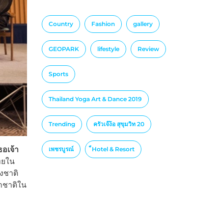
Country
Fashion
gallery
GEOPARK
lifestyle
Review
Sports
Thailand Yoga Art & Dance 2019
Trending
ครัวเจ๊ง้อ สุขุมวิท 20
ธอเจ้า
เพชรบูรณ์
็Hotel & Resort
ทยใน
งชาติ
าชาติใน