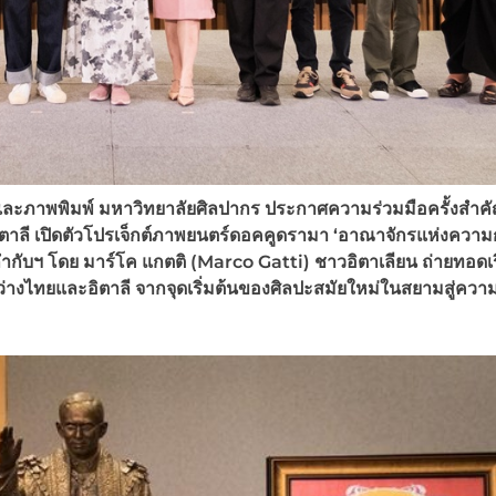
ะภาพพิมพ์ มหาวิทยาลัยศิลปากร ประกาศความร่วมมือครั้งสำคั
อิตาลี เปิดตัวโปรเจ็กต์ภาพยนตร์ดอคคูดรามา ‘อาณาจักรแห่งควา
กับฯ โดย มาร์โค แกตติ (Marco Gatti)
ชาวอิตาเลียน ถ่ายทอดเร
หว่างไทยและอิตาลี จากจุดเริ่มต้นของศิลปะสมัยใหม่ในสยามสู่คว