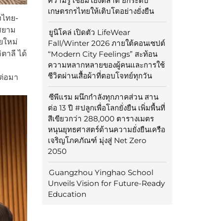
ความรู้ เชื่อมโยงตลาด ยกระดับ
เกษตรกรไทยให้เติบโตอย่างยั่งยืน
งไทย-
งสยาม
ยูนิโคล่ เปิดตัว LifeWear
ยใหม่
Fall/Winter 2026 ภายใต้คอนเซปต์
ตาลี ได้
“Modern City Feelings” สะท้อน
ความหลากหลายของผู้คนและการใช้
ชีวิตผ่านเสื้อผ้าที่ตอบโจทย์ทุกวัน
ต่อมา
ซีพีแรม ผนึกกำลังทุกภาคส่วน สาน
ต่อ 13 ปี #ปลูกเพื่อโลกยั่งยืน เพิ่มพื้นที่
สีเขียวกว่า 288,000 ตารางเมตร
หนุนยุทธศาสตร์ด้านความยั่งยืนเครือ
เจริญโภคภัณฑ์ มุ่งสู่ Net Zero
2050
Guangzhou Yinghao School
Unveils Vision for Future-Ready
Education