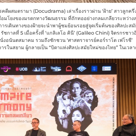
ีผสมดรามา (Docudrama) เล่าเรื่องราวผ่าน ‘ฝ้าย’ สาวลูกครึ่
มเชื่อมโยงของมรดกทางวัฒนธรรม ที่ถักทออย่างกลมเกลียวระหว่า
วการเดินทางของฝ้ายจะนำพาผู้ชมย้อนรอยสู่จุดเริ่มต้นของศิลปะสมั
กาลที่ 5 เมื่อครั้งที่ ‘แกลิเลโอ คินี’ (Galileo Chini) จิตรกรชาวอิ
นั่งอนันตสมาคม รวมถึงชักชวน ‘ศาสตราจารย์คอร์ราโด เฟโรชี’
การในสยาม ผู้กลายเป็น “บิดาแห่งศิลปะสมัยใหม่ของไทย” ในเวลา