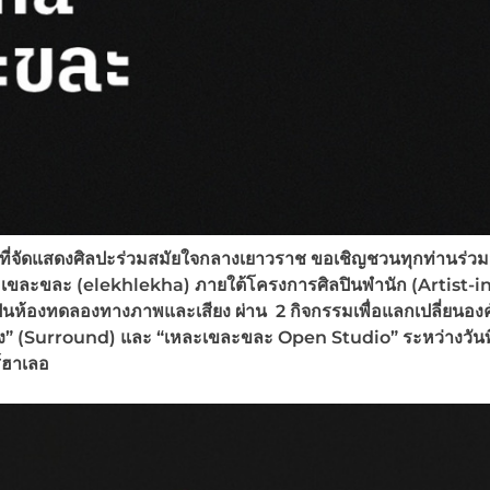
ี่จัดแสดงศิลปะร่วมสมัยใจกลางเยาวราช ขอเชิญชวนทุกท่านร่วมส
ะเขละขละ (elekhlekha) ภายใต้โครงการศิลปินพำนัก (Artist-in
ป็นห้องทดลองทางภาพและเสียง ผ่าน 2 กิจกรรมเพื่อแลกเปลี่ยนองค
ง” (Surround) และ “เหละเขละขละ Open Studio” ระหว่างวันที
์ฮาเลอ