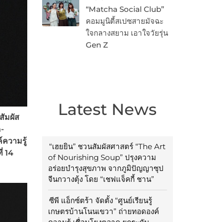
“Matcha Social Club”
คอมมูนิตี้สเปซสายมัจฉะ
ใจกลางสยาม เอาใจวัยรุ่น
Gen Z
Latest News
ัมผัส
-
์ความรู้
“เฮยยิน” ชวนสัมผัสศาสตร์ “The Art
่ 14
of Nourishing Soup” ปรุงความ
อร่อยบำรุงสุขภาพ จากภูมิปัญญาซุป
จีนกวางตุ้ง โดย “เชฟแจ็คกี้ ชาน”
ซีพี แอ็กซ์ตร้า จัดตั้ง “ศูนย์เรียนรู้
เกษตรบ้านโนนเขวา” ถ่ายทอดองค์