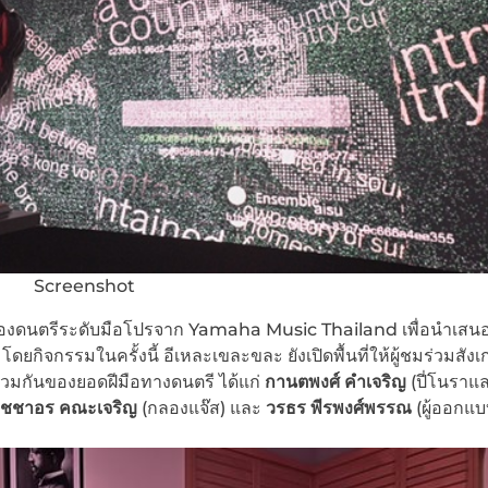
Screenshot
ื่องดนตรีระดับมือโปรจาก Yamaha Music Thailand เพื่อนำเสนอ
ิจกรรมในครั้งนี้ อีเหละเขละขละ ยังเปิดพื้นที่ให้ผู้ชมร่วมสังเ
มกันของยอดฝีมือทางดนตรี ได้แก่
กานตพงศ์ คำเจริญ
(ปี่โนราแล
ิชชาอร คณะเจริญ
(กลองแจ๊ส) และ
วรธร พีรพงศ์พรรณ
(ผู้ออกแ