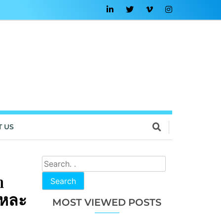
T US
n
Search
เหละ
MOST VIEWED POSTS