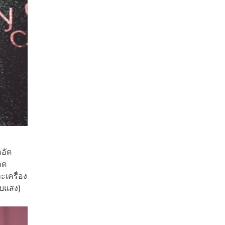
อัต
กต
ะเครื่อง
บบแสง)