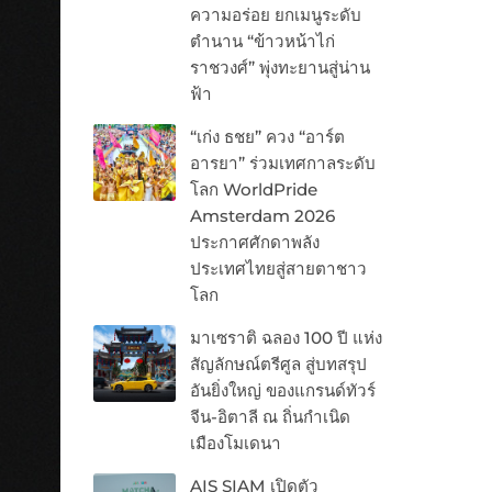
ความอร่อย ยกเมนูระดับ
ตำนาน “ข้าวหน้าไก่
ราชวงศ์” พุ่งทะยานสู่น่าน
ฟ้า
“เก่ง ธชย” ควง “อาร์ต
อารยา” ร่วมเทศกาลระดับ
โลก WorldPride
Amsterdam 2026
ประกาศศักดาพลัง
ประเทศไทยสู่สายตาชาว
โลก
มาเซราติ ฉลอง 100 ปี แห่ง
สัญลักษณ์ตรีศูล สู่บทสรุป
อันยิ่งใหญ่ ของแกรนด์ทัวร์
จีน-อิตาลี ณ ถิ่นกำเนิด
เมืองโมเดนา
AIS SIAM เปิดตัว