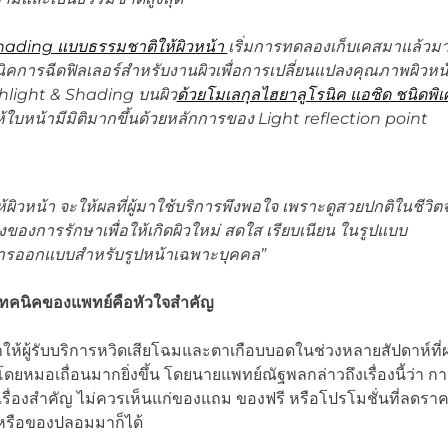
hading แบบธรรมชาติให้ผิวหน้า
เริ่มการทดลองเก็บเคสมาแล้วม
นิคการฉีดฟิลเลอร์สำหรับงานผิวเพื่อการเปลี่ยนแปลงคุณภาพผิวห
ghlight & Shading บนผิว
ด้วยโมเลกุลไฮยาลูโรนิค แอซิด ชนิดพิ
ห้ใบหน้ามีมิติมากขึ้นด้วยหลักการของ Light reflection point
วหน้า จะให้ผลที่ผู้มาใช้บริการพึงพอใจ เพราะดูสวยปกติในชีวิตจ
ของการรักษาเพื่อให้เกิดผิวใหม่ สดใส เรียบเนียน ในรูปแบบ
นการออกแบบสำหรับรูปหน้าเฉพาะบุคคล”
เทคนิคของแพทย์คือหัวใจสำคัญ
้ผู้รับบริการหวิดเสียโฉมและตาเกือบบอดในช่วงหลายสัปดาห์ที่
มอเถื่อนมากยิ่งขึ้น โดยนายแพทย์ณัฐพลกล่าวถึงเรื่องนี้ว่า กา
เรื่องสำคัญ ไม่ควรเห็นแก่ของแถม ของฟรี หรือโปรโมชั่นที่ลดรา
 หรือของปลอมมาก็ได้