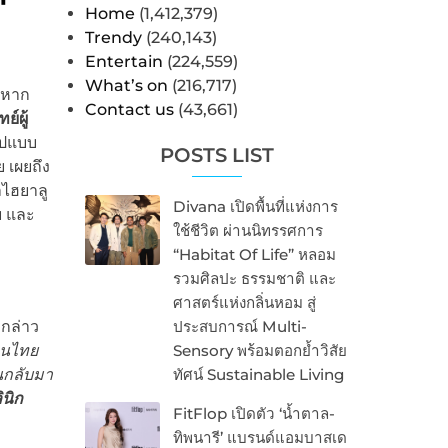
Home
(1,412,379)
Trendy
(240,143)
Entertain
(224,559)
What’s on
(216,717)
ใจหาก
Contact us
(43,661)
์ผู้
ูปแบบ
POSTS LIST
 เผยถึง
ไฮยาลู
Divana เปิดพื้นที่แห่งการ
ย และ
ใช้ชีวิต ผ่านนิทรรศการ
“Habitat Of Life” หลอม
รวมศิลปะ ธรรมชาติ และ
ศาสตร์แห่งกลิ่นหอม สู่
์
กล่าว
ประสบการณ์ Multi-
คนไทย
Sensory พร้อมตอกย้ำวิสัย
นกลับมา
ทัศน์ Sustainable Living
ินิก
FitFlop เปิดตัว ‘น้ำตาล-
ทิพนารี’ แบรนด์แอมบาสเด