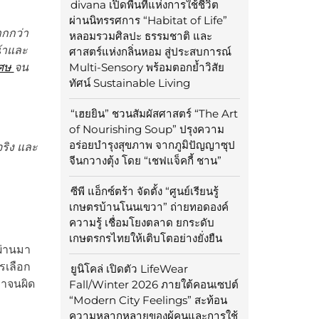
divana เปิดพื้นที่แห่งการใช้ชีวิต
ผ่านนิทรรศการ “Habitat of Life”
ากกว่า
หลอมรวมศิลปะ ธรรมชาติ และ
น้าและ
ศาสตร์แห่งกลิ่นหอม สู่ประสบการณ์
เศษ
จน
Multi-Sensory พร้อมตอกย้ำวิสัย
ทัศน์ Sustainable Living
“เฮยยิน” ชวนสัมผัสศาสตร์ “The Art
of Nourishing Soup” ปรุงความ
อร่อยบำรุงสุขภาพ จากภูมิปัญญาซุป
ริง และ
จีนกวางตุ้ง โดย “เชฟแจ็คกี้ ชาน”
ซีพี แอ็กซ์ตร้า จัดตั้ง “ศูนย์เรียนรู้
เกษตรบ้านโนนเขวา” ถ่ายทอดองค์
ความรู้ เชื่อมโยงตลาด ยกระดับ
เกษตรกรไทยให้เติบโตอย่างยั่งยืน
ผ่านมา
รเลือก
ยูนิโคล่ เปิดตัว LifeWear
คาจนผิด
Fall/Winter 2026 ภายใต้คอนเซปต์
“Modern City Feelings” สะท้อน
ความหลากหลายของผู้คนและการใช้