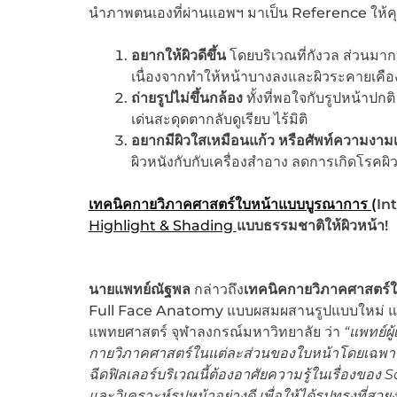
นำภาพตนเองที่ผ่านแอพฯ มาเป็น Reference ให้คุณ
อยากให้ผิวดีขึ้น
โดยบริเวณที่กังวล ส่วนมาก
เนื่องจากทำให้หน้าบางลงและผิวระคายเคือ
ถ่ายรูปไม่ขึ้นกล้อง
ทั้งที่พอใจกับรูปหน้าปกต
เด่นสะดุดตากลับดูเรียบ ไร้มิติ
อยากมีผิวใสเหมือนแก้ว หรือศัพท์ความงาม
ผิวหนังกับกับเครื่องสำอาง ลดการเกิดโรคผิวหน
เทคนิคกายวิภาคศาสตร์ใบหน้าแบบบูรณาการ (
In
Highlight & Shading
แบบธรรมชาติให้ผิวหน้า
!
นายแพทย์ณัฐพล
กล่าวถึง
เทคนิคกายวิภาคศาสตร์
Full Face Anatomy แบบผสมผสานรูปแบบใหม่ แก
แพทยศาสตร์ จุฬาลงกรณ์มหาวิทยาลัย ว่า
“
แพทย์ผู
กายวิภาคศาสตร์ในแต่ละส่วนของใบหน้าโดยเฉพา
ฉีดฟิลเลอร์บริเวณนี้ต้องอาศัยความรู้ในเรื่องของ
S
และวิเคราะห์รูปหน้าอย่างดี เพื่อให้ได้รูปทรงที่ส