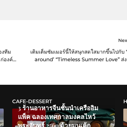
Nex
องทีม
เติมเต็มซัมเมอร์นี้ให้สนุกสดใสมากขึ้นไปกับ
แก่องค์กร
around’ “Timeless Summer Love” ส่ง
ความรักไร้กาลเวลาสไตล์อิงลิชคัน
CAFE-DESSERT
H
3 ร้านอาหารจีนชั้นนำเครืออิม
แพ็ค ฉลองเทศกาลมงคลไหว้
พระจันทร์ 2569 ด้วยมูนเค้ก