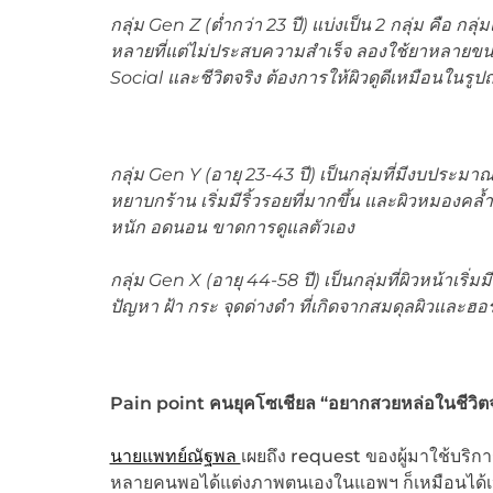
กลุ่ม
Gen Z (ต่ำกว่า 23 ปี)
แบ่งเป็น
2 กลุ่ม คือ กลุ
หลายที่แต่ไม่ประสบความสำเร็จ ลองใช้ยาหลายขนานจน
Social และชีวิตจริง ต้องการให้ผิวดูดีเหมือนในรูปถ
กลุ่ม
Gen Y (อายุ 23-43 ปี)
เป็นกลุ่มที่มีงบประมา
หยาบกร้าน เริ่มมีริ้วรอยที่มากขึ้น และผิวหมองคล
หนัก อดนอน ขาดการดูแลตัวเอง
กลุ่ม
Gen X (อายุ 44-58 ปี)
เป็นกลุ่มที่ผิวหน้าเริ
ปัญหา ฝ้า กระ จุดด่างดำ ที่เกิดจากสมดุลผิวและฮอ
Pain point คนยุคโซเชียล “อยากสวยหล่อในชีวิต
นายแพทย์ณัฐพล
เผยถึง request ของผู้มาใช้บริก
หลายคนพอได้แต่งภาพตนเองในแอพฯ ก็เหมือนได้เห็