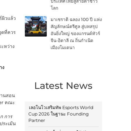
ประเทศไทยสู่สายตาชาว
โลก
์ผิวแล้ว
มาเซราติ ฉลอง 100 ปี แห่ง
สัญลักษณ์ตรีศูล สู่บทสรุป
ุดที่ควร
อันยิ่งใหญ่ ของแกรนด์ทัวร์
จีน-อิตาลี ณ ถิ่นกำเนิด
ระหว่าง
เมืองโมเดนา
าง
Latest News
งานสอน
ter คณะ
เลอโนโวเสริมทัพ Esports World
Cup 2026 ในฐานะ Founding
าก การ
Partner
ประเมิน