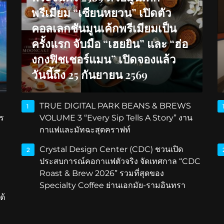
พรีเมียม “เซียนหยวน” เปิดตัว
คอลเลกชันมูนเค้กพรีเมียมเป็น
ครั้งแรก จับมือ “เฮยยิน” และ “ฮ่อ
งกงฟิชเชอร์แมน” เปิดจองแล้ว
วันนี้ถึง 25 กันยายน 2569
TRUE DIGITAL PARK BEANS & BREWS
1
ร
VOLUME 3 “Every Sip Tells A Story” งาน
กาแฟและมัทฉะสุดคราฟท์
Crystal Design Center (CDC) ชวนเปิด
2
ประสบการณ์คอกาแฟตัวจริง จัดเทศกาล “CDC
Roast & Brew 2026” รวมที่สุดของ
Specialty Coffee ย่านเอกมัย-รามอินทรา
ต้