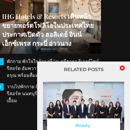
IHG Hotels & Resorts เดินหน้า
ขยายพอร์ตโฟลิโอในประเทศไทย
ประกาศเปิดตัว ฮอลิเดย์ อินน์
เอ็กซ์เพรส กระบี่ อ่าวนาง
พักกาย พักใจใกล้กรุงที่ “ณ ทรีธารา ริเวอร์ไซด์
1
รีสอร์ต อัมพวา” สัมผัสวิถีริมน้ำ ตักบาตรรับ
RELATED POSTS
อรุณ พร้อมดื่มด่ำเสน่ห์สมุทรสงคราม
วาบไปพักกาย ย้อนเวลาไปพักใจที่ ‘ทับขวัญ
2
รีสอร์ท นนทบุรี’ เสน่ห์เรือนไทยโบราณใกล้แค่
เอื้อม
Beauty