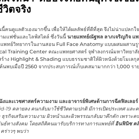
วิตจริง
นนี้คนดูแลตัวเองมากขึ้น เพื่อให้ได้ผลลัพธ์ที่ดีที่สุด จึงไม่น่าแปลก
ฟชั่นและไลฟ์สไตล์ ซึ่งวันนี้
นายแพทย์ณัฐพล ลาภเจริญกิจ แพทย
แพทย์วิทยากรในงานสอน Full Face Anatomy แบบผสมผสานร
ical Training Center คณะแพทยศาสตร์ จุฬาลงกรณ์มหาวิทยาลัย
้าง Highlight & Shading แบบธรรมชาติให้ผิวหนังด้วยโมเลกุล
ุดที่ค้นพบเมื่อปี 2560 จากประสบการณ์เก็บเคสมามากกว่า 1,000 รา
วหนังและเวชศาสตร์ความงาม และอาจารย์พิเศษด้านการฉีดฟิลเลอร
ovid-19 คลายลง คนกลับมาใช้ชีวิตตามปกติ มีการเปิดประเทศ และ
บคือ ธุรกิจเสริมความงาม ผิวหน้าและผิวพรรณกลับมาคึกคัก เพราะค
ันธ์ทางสังคม โดยสถิติคนมารับบริการทางการแพทย์ที่
อินฟินิซ คล
ุ คร่าวๆ พบว่า