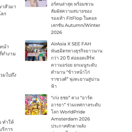
อร์คนล่าสุด พร้อมชวน
กษาสิวมา
สัมผัสความสบายของ
โลก
รองเท้า FitFlop ในคอล
เลกชัน Autumn/Winter
2026
AirAsia X SEE FAH
หน้า
พันธมิตรทางธุรกิจยาวนาน
ที่ทำงาน
กว่า 20 ปี ต่อยอดเสิร์ฟ
ความอร่อย ยกเมนูระดับ
ตำนาน “ข้าวหน้าไก่
รวมไปถึง
ราชวงศ์” พุ่งทะยานสู่น่าน
ฟ้า
“เก่ง ธชย” ควง “อาร์ต
อารยา” ร่วมเทศกาลระดับ
โลก WorldPride
Amsterdam 2026
ย ทำให้
ประกาศศักดาพลัง
้บริการ