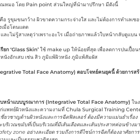
หมอ โดย Pain point ส่วนใหญ่ที่นำมาปรึกษา มีดังนี้
คือ รูขุมขนกว้าง ผิวขาดความกระจ่างใส และไม่ต้องการทำเลเซอร
งเมื่อโดนแดด
ิ และไม่รู้สาเหตุว่าเพราะอะไร เมื่อถ่ายภาพแล้วใบหน้ากลับดูแบน จ
เรียก
‘Glass Skin’
ใช้ make up ให้น้อยที่สุด เพื่อลดการปนเปื้อน
ังอักเสบ เช่น สิว ภูมิแพ้ผิวหนัง ภูมิแพ้สัมผัส
tegrative Total Face Anatomy)
ตอบโจทย์คนยุคนี้ ด้วยการสร้
ใบหน้าแบบบูรณาการ (
Integrative Total Face Anatomy)
ใน
่แพทย์ผิวหนังและความงามที่ Chula Surgical Training Cen
้เชี่ยวชาญด้านผิวหนังและการฉีดฟิลเลอร์ ต้องมีความแม่นยำเรื่อง
ะบริเวณขมับ
ที่
เป็นบริเวณที่มีเส้นเลือดและเส้นประสาทค่อนข้างม
afety zone อย่างละเอียด
รวมถึงการดีไซน์การฉีดก็ต้องอาศัยการ
วยงามและเป็นธรรมชาติสูงสุด