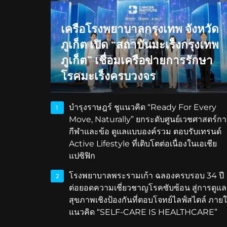
เครือโรงพยาบาลกรุงเทพ จังหวัด
ภูเก็ต เปิด “สถาบันมะเร็งกรุงเทพ
ภูเก็ต” เชื่อมเครือข่ายการรักษา
โรคมะเร็งครบวงจร
บำรุงราษฎร์ ชูแนวคิด “Ready For Every
1
Move, Naturally” ยกระดับศูนย์เวชศาสตร์กา
กีฬาและข้อ ดูแลแบบองค์รวม ตอบรับเทรนด์
Active Lifestyle ที่เติบโตต่อเนื่องในเอเชีย
แปซิฟิก
โรงพยาบาลพระรามเก้า ฉลองครบรอบ 34 ปี
2
ต่อยอดความเชี่ยวชาญโรคซับซ้อน สู่การดูแล
สุขภาพเชิงป้องกันที่ตอบโจทย์ไลฟ์สไตล์ ภายใ
แนวคิด “SELF-CARE IS HEALTHCARE”