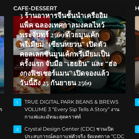
CAFE-DESSERT
H
3 ร้านอาหารจีนชั้นนำเครืออิม
แพ็ค ฉลองเทศกาลมงคลไหว้
พระจันทร์ 2569 ด้วยมูนเค้ก
พรีเมียม “เซียนหยวน” เปิดตัว
คอลเลกชันมูนเค้กพรีเมียมเป็น
ครั้งแรก จับมือ “เฮยยิน” และ “ฮ่อ
งกงฟิชเชอร์แมน” เปิดจองแล้ว
วันนี้ถึง 25 กันยายน 2569
TRUE DIGITAL PARK BEANS & BREWS
1
ร
VOLUME 3 “Every Sip Tells A Story” งาน
กาแฟและมัทฉะสุดคราฟท์
Crystal Design Center (CDC) ชวนเปิด
2
ประสบการณ์คอกาแฟตัวจริง จัดเทศกาล “CDC