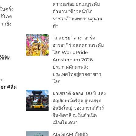
ความอร่อย ยกเมนูระดับ
นครั้ง
ตำนาน “ข้าวหน้าไก่
บริโภค
ราชวงศ์” พุ่งทะยานสู่น่าน
กยิ่ง
ฟ้า
“เก่ง ธชย” ควง “อาร์ต
อารยา” ร่วมเทศกาลระดับ
โลก WorldPride
ช้ฟิล
Amsterdam 2026
ประกาศศักดาพลัง
ประเทศไทยสู่สายตาชาว
ce
โลก
er
#ฉีด
มาเซราติ ฉลอง 100 ปี แห่ง
สัญลักษณ์ตรีศูล สู่บทสรุป
อันยิ่งใหญ่ ของแกรนด์ทัวร์
จีน-อิตาลี ณ ถิ่นกำเนิด
เมืองโมเดนา
AIS SIAM เปิดตัว