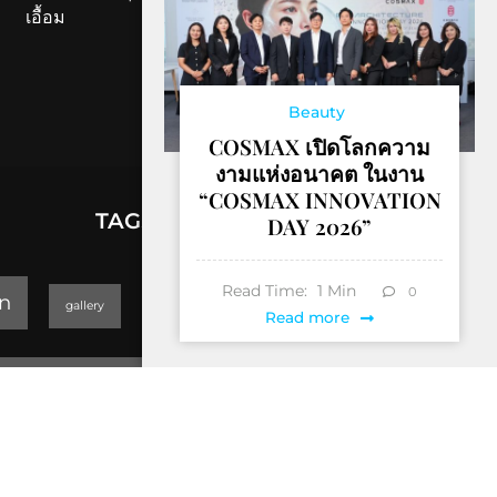
เอื้อม
Beauty
COSMAX เปิดโลกความ
งามแห่งอนาคต ในงาน
“COSMAX INNOVATION
TAGS
DAY 2026”
lifestyle
Read Time:
1
Min
0
n
gallery
GEOPARK
Read more
Trending
Thailand Yoga Art & Dance 2019
็Hotel & Resort