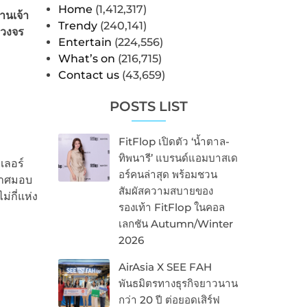
Home
(1,412,317)
านเจ้า
Trendy
(240,141)
บวงจร
Entertain
(224,556)
What’s on
(216,715)
Contact us
(43,659)
POSTS LIST
FitFlop เปิดตัว ‘น้ำตาล-
ทิพนารี’ แบรนด์แอมบาสเด
เลอร์
อร์คนล่าสุด พร้อมชวน
กาศมอบ
สัมผัสความสบายของ
่กี่แห่ง
รองเท้า FitFlop ในคอล
เลกชัน Autumn/Winter
2026
AirAsia X SEE FAH
พันธมิตรทางธุรกิจยาวนาน
กว่า 20 ปี ต่อยอดเสิร์ฟ