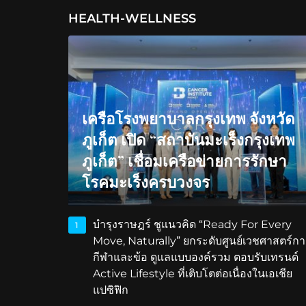
HEALTH-WELLNESS
เครือโรงพยาบาลกรุงเทพ จังหวัด
ภูเก็ต เปิด “สถาบันมะเร็งกรุงเทพ
ภูเก็ต” เชื่อมเครือข่ายการรักษา
โรคมะเร็งครบวงจร
บำรุงราษฎร์ ชูแนวคิด “Ready For Every
1
Move, Naturally” ยกระดับศูนย์เวชศาสตร์กา
กีฬาและข้อ ดูแลแบบองค์รวม ตอบรับเทรนด์
Active Lifestyle ที่เติบโตต่อเนื่องในเอเชีย
แปซิฟิก