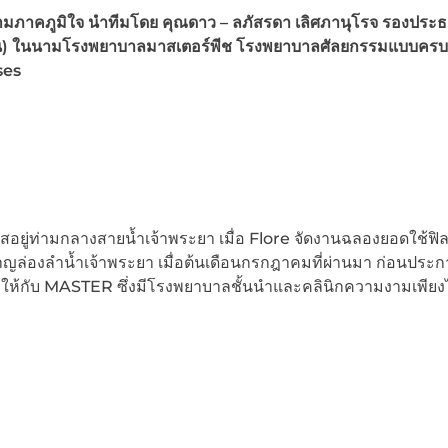
ภาคภูมิใจ นำทีมโดย คุณดาว – ลภัสรดา เลิศภานุโรจ รองประธ
มหาชน) ในนามโรงพยาบาลมาสเตอร์พีช โรงพยาบาลศัลยกรรมแบบคร
ses
สอยู่ท่ามกลางสายน้ำเจ้าพระยา เมื่อ Flore จัดงานฉลองยอดใช้ฟิล
ญล่องลำน้ำเจ้าพระยา เมื่อต้นเดือนกรกฎาคมที่ผ่านมา ก่อนประ
ให้กับ MASTER ซึ่งมีโรงพยาบาลชั้นนำและคลินิกความงามเพียงไม