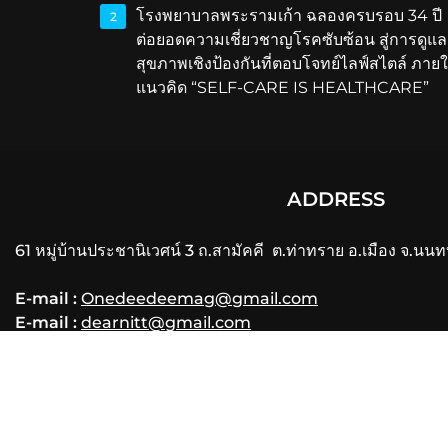
โรงพยาบาลพระรามเก้า ฉลองครบรอบ 34 ปี
2
ต่อยอดความเชี่ยวชาญโรคซับซ้อน สู่การดูแล
สุขภาพเชิงป้องกันที่ตอบโจทย์ไลฟ์สไตล์ ภายใ
แนวคิด “SELF-CARE IS HEALTHCARE”
ADDRESS
61 หมู่บ้านประชานิเวศน์ 3 ถ.สามัคคี ต.ท่าทราย อ.เมือง จ.นนท
E-mail :
Onedeedeemag@gmail.com
E-mail :
dearnitt@gmail.com
Phone
: 061-356-3556