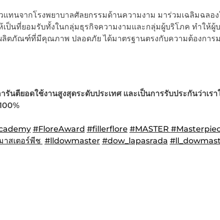
ตัวแทนจากโรงพยาบาลศัลยกรรมด้านความงาม มาร่วมเฉลิมฉลองใ
เป็นที่ยอมรับทั้งในกลุ่มธุรกิจความงามและกลุ่มผู้บริโภค ทำให้ผู้
ลิตภัณฑ์ที่มีคุณภาพ ปลอดภัย ได้มาตรฐานตรงกับความต้องการมา
ารันตียอดใช้งานสูงสุดระดับประเทศ และเป็นการรับประกันว่าเราใ
100%
Academy
#FloreAward
#fillerflore
#MASTER
#Masterpie
วมาสเตอร์พีช
#lldowmaster
#dow_lapasrada
#ll_dowmast