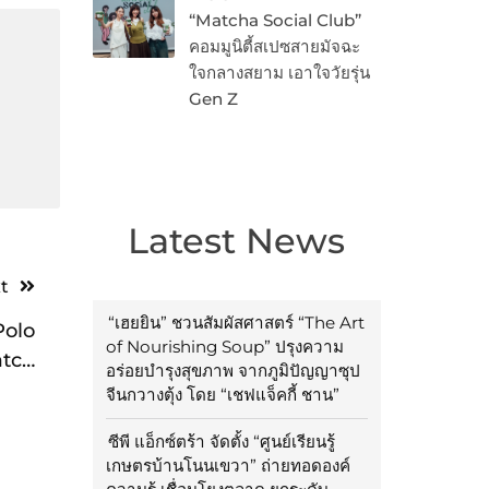
“Matcha Social Club”
คอมมูนิตี้สเปซสายมัจฉะ
ใจกลางสยาม เอาใจวัยรุ่น
Gen Z
Latest News
t
“เฮยยิน” ชวนสัมผัสศาสตร์ “The Art
Polo
of Nourishing Soup” ปรุงความ
atch
อร่อยบำรุงสุขภาพ จากภูมิปัญญาซุป
2023
จีนกวางตุ้ง โดย “เชฟแจ็คกี้ ชาน”
ซีพี แอ็กซ์ตร้า จัดตั้ง “ศูนย์เรียนรู้
เกษตรบ้านโนนเขวา” ถ่ายทอดองค์