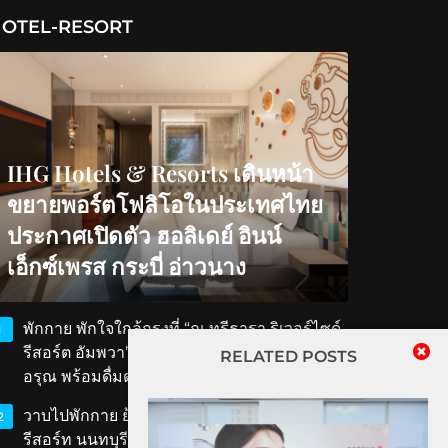
OTEL-RESORT
IHG Hotels & Resorts เดินหน้า
ขยายพอร์ตโฟลิโอในประเทศไทย
ประกาศเปิดตัว ฮอลิเดย์ อินน์
เอ็กซ์เพรส กระบี่ อ่าวนาง
พักกาย พักใจใกล้กรุงที่ “ณ ทรีธารา ริเวอร์ไซด์
1
รีสอร์ต อัมพวา” สัมผัสวิถีริมน้ำ ตักบาตรรับ
RELATED POSTS
อรุณ พร้อมดื่มด่ำเสน่ห์สมุทรสงคราม
วาบไปพักกาย ย้อนเวลาไปพักใจที่ ‘ทับขวัญ
2
รีสอร์ท นนทบุรี’ เสน่ห์เรือนไทยโบราณใกล้แค่