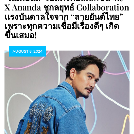
X Ananda ชูกลยุทธ์ Collaboration
แรงบันดาลใจจาก “ลายยันต์ไทย”
เพราะทุกความเชื่อมีเรื่องดีๆ เกิด
ขึ้นเสมอ!
AUGUST 8, 2024