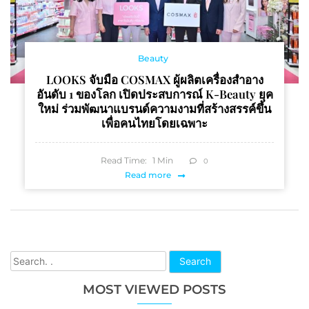
Beauty
LOOKS จับมือ COSMAX ผู้ผลิตเครื่องสำอาง
อันดับ 1 ของโลก เปิดประสบการณ์ K-Beauty ยุค
ใหม่ ร่วมพัฒนาแบรนด์ความงามที่สร้างสรรค์ขึ้น
เพื่อคนไทยโดยเฉพาะ
Read Time:
1
Min
0
Read more
Search
MOST VIEWED POSTS