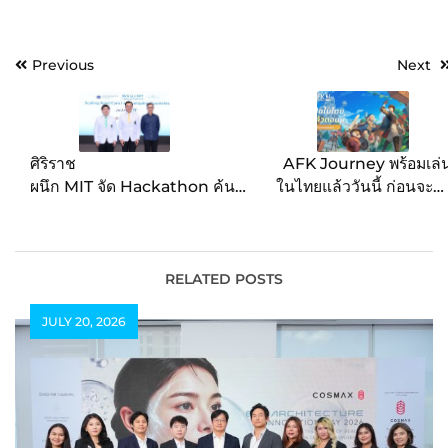
Post
Previous
Next
navigation
ศิริราช
AFK Journey พร้อมเล่
ผนึก MIT จัด Hackathon ค้นหา
ในไทยแล้ววันนี้ ก่อนจะม
โซลูชั่นดูแลสุขภาพผู้สูงอายุครั้ง
พบกับ Wonderfest ม
แรกในเอเชียตะวันออกเฉียงใต้
โลดแล่นคืนนี้ไปในโล
ผ่านแคมเปญ ‘Siriraj x MIT
แฟนตาซี Open Worl
Hacking
และสุดแสนตราใจอีกครั้ง
RELATED POSTS
Medicine’ หัวข้อ ‘Scaling
JULY 20, 2026
Aged Care in Developing
Countries’