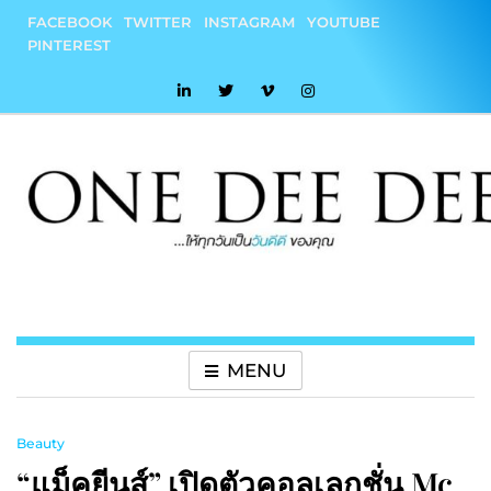
Skip
FACEBOOK
TWITTER
INSTAGRAM
YOUTUBE
to
PINTEREST
content
onedeedee
ให้ทุกวันเป็น "วันดีดี" ของคุณ
MENU
Beauty
“แม็คยีนส์” เปิดตัวคอลเลกชั่น Mc