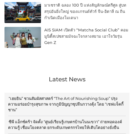
มาเซราติ ฉลอง 100 ปี แห่งสัญลักษณ์ตรีศูล สู่บท
สรุปอันยิ่งใหญ่ ของแกรนด์ทัวร์ จีน-อิตาลี ณ ถิ่น
กำเนิดเมืองโมเดนา
AIS SIAM เปิดตัว “Matcha Social Club” คอม
มูนิตี้สเปซสายมัจฉะใจกลางสยาม เอาใจวัยรุ่น
Gen Z
Latest News
“เฮยยิน” ชวนสัมผัสศาสตร์ “The Art of Nourishing Soup” ปรุง
ความอร่อยบำรุงสุขภาพ จากภูมิปัญญาซุปจีนกวางตุ้ง โดย “เชฟแจ็คกี้
ชาน”
ซีพี แอ็กซ์ตร้า จัดตั้ง “ศูนย์เรียนรู้เกษตรบ้านโนนเขวา” ถ่ายทอดองค์
ความรู้ เชื่อมโยงตลาด ยกระดับเกษตรกรไทยให้เติบโตอย่างยั่งยืน