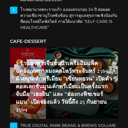
โรงพยาบาลพระรามเก้า ฉลองครบรอบ 34 ปี ต่อยอด
2
ความเชี่ยวชาญโรคซับซ้อน สู่การดูแลสุขภาพเชิงป้องกัน
ที่ตอบโจทย์ไลฟ์สไตล์ ภายใต้แนวคิด “SELF-CARE IS
HEALTHCARE”
CAFE-DESSERT
3 ร้านอาหารจีนชั้นนำเครืออิมแพ็ค
ฉลองเทศกาลมงคลไหว้พระจันทร์ 2569
ด้วยมูนเค้กพรีเมียม “เซียนหยวน” เปิดตัว
คอลเลกชันมูนเค้กพรีเมียมเป็นครั้งแรก
จับมือ “เฮยยิน” และ “ฮ่องกงฟิชเชอร์
แมน” เปิดจองแล้ว วันนี้ถึง 25 กันยายน
2569
TRUE DIGITAL PARK BEANS & BREWS VOLUME
1