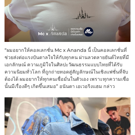
“ผมอยากให้คอลเลกชั่น Mc x Ananda นี้ เป็นคอลเลกชั่นที่
ช่วยส่งต่อแรงบันดาลใจให้กับทุกคน ผ่านลวดลายยันต์ไทยที่มี
เอกลักษณ์ ความภูมิใจในศิลปะวัฒนธรรมแบบไทยที่ได้รับ
ความนิยมทั่วโลก ที่ถูกถ่ายทอดสู่สัญลักษณ์ในเชิงแฟชั่นที่จับ
ต้องได้ ผมอยากให้ทุกคนเชื่อมั่นในตัวเอง เพราะทุกความเชื่อ
นั้นมีเรื่องดีๆ เกิดขึ้นเสมอ” อนันดา เอเวอริงแฮม กล่าว