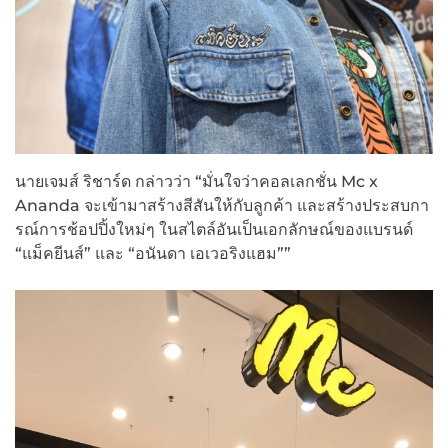
นายเจมส์ ริชาร์ด กล่าวว่า “มั่นใจว่าคอลเลกชั่น Mc x
Ananda จะเข้ามาสร้างสีสันให้กับลูกค้า และสร้างประสบกา
รณ์การช้อปปิ้งใหม่ๆ ในสไตล์อันเป็นเอกลักษณ์ของแบรนด์
“แม็คยีนส์” และ “อนันดา เอเวอริงแฮม””