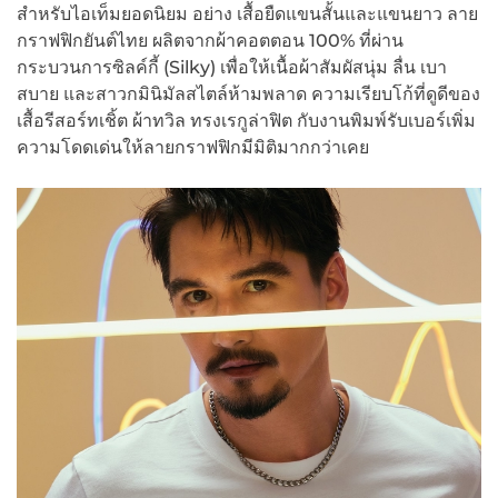
สำหรับไอเท็มยอดนิยม อย่าง เสื้อยืดแขนสั้นและแขนยาว ลาย
กราฟฟิกยันต์ไทย ผลิตจากผ้าคอตตอน 100% ที่ผ่าน
กระบวนการซิลค์กี้ (Silky) เพื่อให้เนื้อผ้าสัมผัสนุ่ม ลื่น เบา
สบาย และสาวกมินิมัลสไตล์ห้ามพลาด ความเรียบโก้ที่ดูดีของ
เสื้อรีสอร์ทเชิ้ต ผ้าทวิล ทรงเรกูล่าฟิต กับงานพิมพ์รับเบอร์เพิ่ม
ความโดดเด่นให้ลายกราฟฟิกมีมิติมากกว่าเคย