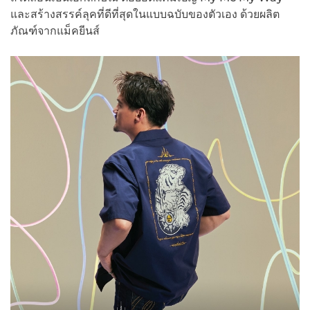
และสร้างสรรค์ลุคที่ดีที่สุดในแบบฉบับของตัวเอง ด้วยผลิต
ภัณฑ์จากแม็คยีนส์