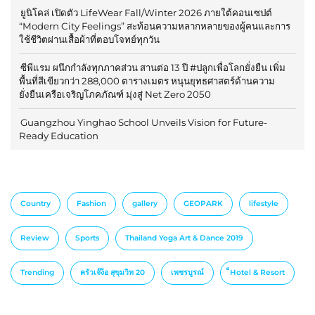
ยูนิโคล่ เปิดตัว LifeWear Fall/Winter 2026 ภายใต้คอนเซปต์
“Modern City Feelings” สะท้อนความหลากหลายของผู้คนและการ
ใช้ชีวิตผ่านเสื้อผ้าที่ตอบโจทย์ทุกวัน
ซีพีแรม ผนึกกำลังทุกภาคส่วน สานต่อ 13 ปี #ปลูกเพื่อโลกยั่งยืน เพิ่ม
พื้นที่สีเขียวกว่า 288,000 ตารางเมตร หนุนยุทธศาสตร์ด้านความ
ยั่งยืนเครือเจริญโภคภัณฑ์ มุ่งสู่ Net Zero 2050
Guangzhou Yinghao School Unveils Vision for Future-
Ready Education
Country
Fashion
gallery
GEOPARK
lifestyle
Review
Sports
Thailand Yoga Art & Dance 2019
Trending
ครัวเจ๊ง้อ สุขุมวิท 20
เพชรบูรณ์
็Hotel & Resort