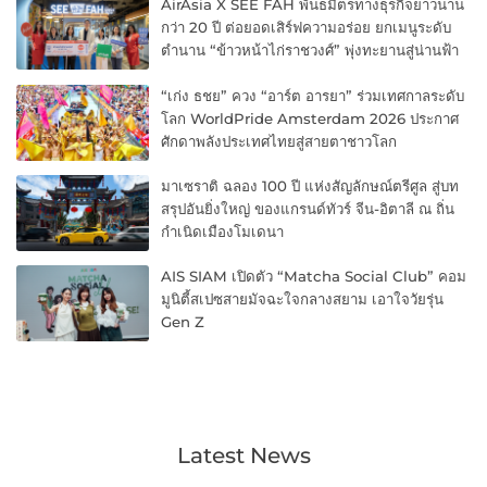
AirAsia X SEE FAH พันธมิตรทางธุรกิจยาวนาน
กว่า 20 ปี ต่อยอดเสิร์ฟความอร่อย ยกเมนูระดับ
ตำนาน “ข้าวหน้าไก่ราชวงศ์” พุ่งทะยานสู่น่านฟ้า
“เก่ง ธชย” ควง “อาร์ต อารยา” ร่วมเทศกาลระดับ
โลก WorldPride Amsterdam 2026 ประกาศ
ศักดาพลังประเทศไทยสู่สายตาชาวโลก
มาเซราติ ฉลอง 100 ปี แห่งสัญลักษณ์ตรีศูล สู่บท
สรุปอันยิ่งใหญ่ ของแกรนด์ทัวร์ จีน-อิตาลี ณ ถิ่น
กำเนิดเมืองโมเดนา
AIS SIAM เปิดตัว “Matcha Social Club” คอม
มูนิตี้สเปซสายมัจฉะใจกลางสยาม เอาใจวัยรุ่น
Gen Z
Latest News