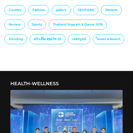
Country
Fashion
gallery
GEOPARK
lifestyle
Review
Sports
Thailand Yoga Art & Dance 2019
Trending
ครัวเจ๊ง้อ สุขุมวิท 20
เพชรบูรณ์
็Hotel & Resort
HEALTH-WELLNESS