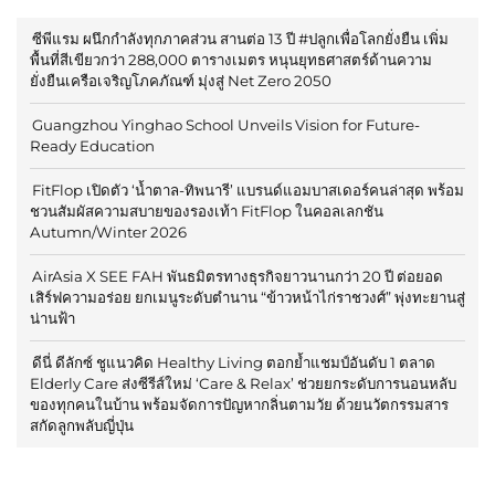
ซีพีแรม ผนึกกำลังทุกภาคส่วน สานต่อ 13 ปี #ปลูกเพื่อโลกยั่งยืน เพิ่ม
พื้นที่สีเขียวกว่า 288,000 ตารางเมตร หนุนยุทธศาสตร์ด้านความ
ยั่งยืนเครือเจริญโภคภัณฑ์ มุ่งสู่ Net Zero 2050
Guangzhou Yinghao School Unveils Vision for Future-
Ready Education
FitFlop เปิดตัว ‘น้ำตาล-ทิพนารี’ แบรนด์แอมบาสเดอร์คนล่าสุด พร้อม
ชวนสัมผัสความสบายของรองเท้า FitFlop ในคอลเลกชัน
Autumn/Winter 2026
AirAsia X SEE FAH พันธมิตรทางธุรกิจยาวนานกว่า 20 ปี ต่อยอด
เสิร์ฟความอร่อย ยกเมนูระดับตำนาน “ข้าวหน้าไก่ราชวงศ์” พุ่งทะยานสู่
น่านฟ้า
ดีนี่ ดีลักซ์ ชูแนวคิด Healthy Living ตอกย้ำแชมป์อันดับ 1 ตลาด
Elderly Care ส่งซีรีส์ใหม่ ‘Care & Relax’ ช่วยยกระดับการนอนหลับ
ของทุกคนในบ้าน พร้อมจัดการปัญหากลิ่นตามวัย ด้วยนวัตกรรมสาร
สกัดลูกพลับญี่ปุ่น