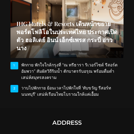
IHG Hotels & Resorts เดินหน้าขยาย
พอร์ตโฟลิโอในประเทศไทย ประกาศเปิด
ตัว ฮอลิเดย์ อินน์ เอ็กซ์เพรส กระบี่ อ่าว
นาง
พักกาย พักใจใกล้กรุงที่ “ณ ทรีธารา ริเวอร์ไซด์ รีสอร์ต
1
อัมพวา” สัมผัสวิถีริมน้ำ ตักบาตรรับอรุณ พร้อมดื่มด่ำ
เสน่ห์สมุทรสงคราม
วาบไปพักกาย ย้อนเวลาไปพักใจที่ ‘ทับขวัญ รีสอร์ท
2
นนทบุรี’ เสน่ห์เรือนไทยโบราณใกล้แค่เอื้อม
ADDRESS