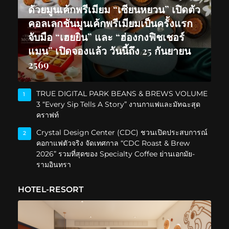
ด้วยมูนเค้กพรีเมียม “เซียนหยวน” เปิดตัว
คอลเลกชันมูนเค้กพรีเมียมเป็นครั้งแรก
จับมือ “เฮยยิน” และ “ฮ่องกงฟิชเชอร์
แมน” เปิดจองแล้ว วันนี้ถึง 25 กันยายน
2569
TRUE DIGITAL PARK BEANS & BREWS VOLUME
1
3 “Every Sip Tells A Story” งานกาแฟและมัทฉะสุด
คราฟท์
Crystal Design Center (CDC) ชวนเปิดประสบการณ์
2
คอกาแฟตัวจริง จัดเทศกาล “CDC Roast & Brew
2026” รวมที่สุดของ Specialty Coffee ย่านเอกมัย-
รามอินทรา
HOTEL-RESORT