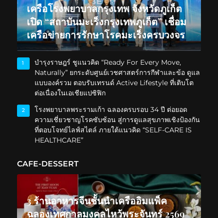
เครือโรงพยาบาลกรุงเทพ จังหวัดภูเก็ต
เปิด “สถาบันมะเร็งกรุงเทพภูเก็ต” เชื่อม
เครือข่ายการรักษาโรคมะเร็งครบวงจร
บำรุงราษฎร์ ชูแนวคิด “Ready For Every Move,
1
Naturally” ยกระดับศูนย์เวชศาสตร์การกีฬาและข้อ ดูแล
แบบองค์รวม ตอบรับเทรนด์ Active Lifestyle ที่เติบโต
ต่อเนื่องในเอเชียแปซิฟิก
โรงพยาบาลพระรามเก้า ฉลองครบรอบ 34 ปี ต่อยอด
2
ความเชี่ยวชาญโรคซับซ้อน สู่การดูแลสุขภาพเชิงป้องกัน
ที่ตอบโจทย์ไลฟ์สไตล์ ภายใต้แนวคิด “SELF-CARE IS
HEALTHCARE”
CAFE-DESSERT
3 ร้านอาหารจีนชั้นนำเครืออิมแพ็ค
ฉลองเทศกาลมงคลไหว้พระจันทร์ 2569