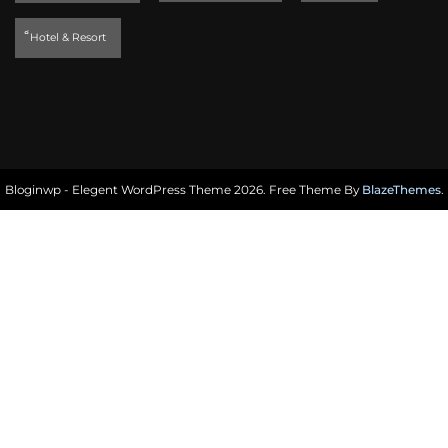
็Hotel & Resort
Bloginwp - Elegent WordPress Theme 2026. Free Theme By
BlazeThemes
.