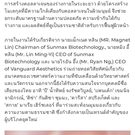
การสร้างคอลลาเจนของร่างกายในระยะยาว ด้วยโครงสร้าง
โมเลกุลที่มีความใกล้เคียงกับคอลลาเจนในผิวมนุษย์ จึงช่วย
ยกระดับมาตรฐานด้านความปลอดภัย ความเข้ากันได้กับ
ร่างกาย และผลลัพธ์ที่ดูเป็นธรรมชาติสำหรับการฟื้นฟูผิวหน้า
ภายในงานได้รับเกียรติจาก นายแม็กเนต หลิน (MR. Magnet
Lin) Chairman of Sunmax Biotechnology., นายหมิง อี้
หลิน (Mr. Lin Ming-Yi) CEO of Sunmax
Biotechnology และ นายไรอัน อึ้ง (Mr. Ryan Ng,) CEO
of Vanguard Aesthetics ร่วมถ่ายทอดวิสัยทัศน์เกี่ยวกับ
อนาคตของเวชศาสตร์ความงามที่ขับเคลื่อนด้วยวิทยาศาสตร์
และนวัตกรรม นอกจากนี้ยังได้รับความสนใจจากบุคคลมีชื่อ
เสียงของไทย อาทิ ‘บี’ น้ำทิพย์ จงรัชตวิบูลย์, ‘แพนเค้ก’ เขมนิจ
จามิกรณ์, ‘ติช่า’ กันติชา ชุมมะ, ‘คารีสา’ สปริงเก็ตต์ และ
‘สกาย’ มาเรีย เฮิร์ชเลอร์ ที่มาร่วมสะท้อนมุมมองเกี่ยวกับ
ความงามตามธรรมชาติ ซึ่งกำลังกลายเป็นเทรนด์สำคัญของ
ผู้บริโภคยุคใหม่