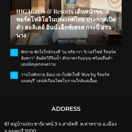
IHG Hotels & Resorts เดินหน้าขยาย
พอร์ตโฟลิโอในประเทศไทย ประกาศเปิด
ตัว ฮอลิเดย์ อินน์ เอ็กซ์เพรส กระบี่ อ่าว
นาง
พักกาย พักใจใกล้กรุงที่ “ณ ทรีธารา ริเวอร์ไซด์ รีสอร์ต
1
อัมพวา” สัมผัสวิถีริมน้ำ ตักบาตรรับอรุณ พร้อมดื่มด่ำ
เสน่ห์สมุทรสงคราม
วาบไปพักกาย ย้อนเวลาไปพักใจที่ ‘ทับขวัญ รีสอร์ท
2
นนทบุรี’ เสน่ห์เรือนไทยโบราณใกล้แค่เอื้อม
ADDRESS
61 หมู่บ้านประชานิเวศน์ 3 ถ.สามัคคี ต.ท่าทราย อ.เมือง
จ.นนทบุรี 1000