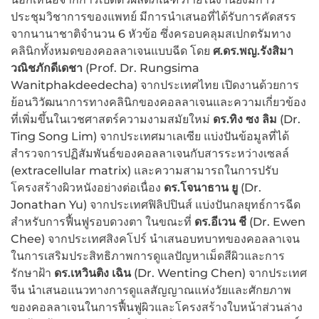
ประชุมวิชาการของแพทย์ มีการนำเสนอที่ได้รับการคัดสรร
จากนานาชาติจำนวน 6 หัวข้อ ซึ่งครอบคลุมสเปกตรัมทาง
คลินิกทั้งหมดของคอลลาเจนแบบฉีด โดย
ศ.ดร.พญ.รังสิมา
วณิชภักดีเดชา
(Prof. Dr. Rungsima
Wanitphakdeedecha) จากประเทศไทย เปิดงานด้วยการ
ย้อนวิวัฒนาการทางคลินิกของคอลลาเจนและความเกี่ยวข้อง
ที่เพิ่มขึ้นในเวชศาสตร์ความงามสมัยใหม่
ดร.ทิง ซง ลิม
(Dr.
Ting Song Lim) จากประเทศมาเลเซีย แบ่งปันข้อมูลที่ได้
สำรวจการปฏิสัมพันธ์ของคอลลาเจนกับสารระหว่างเซลล์
(extracellular matrix) และความสามารถในการปรับ
โครงสร้างผิวหนังอย่างต่อเนื่อง
ดร.โจนาธาน ยู
(Dr.
Jonathan Yu) จากประเทศฟิลิปปินส์ แบ่งปันกลยุทธ์การฉีด
สำหรับการฟื้นฟูรอบดวงตา ในขณะที่
ดร.อีเวน ชี
(Dr. Ewen
Chee) จากประเทศสิงคโปร์ นำเสนอบทบาทของคอลลาเจน
ในการเสริมประสิทธิภาพการดูแลปัญหาเม็ดสีผิวและการ
รักษาฝ้า
ดร.เหวินติง เฉิน
(Dr. Wenting Chen) จากประเทศ
จีน นำเสนอแนวทางการดูแลสัญญาณแห่งวัยและศักยภาพ
ของคอลลาเจนในการฟื้นฟูผิวและโครงสร้างใบหน้าส่วนล่าง