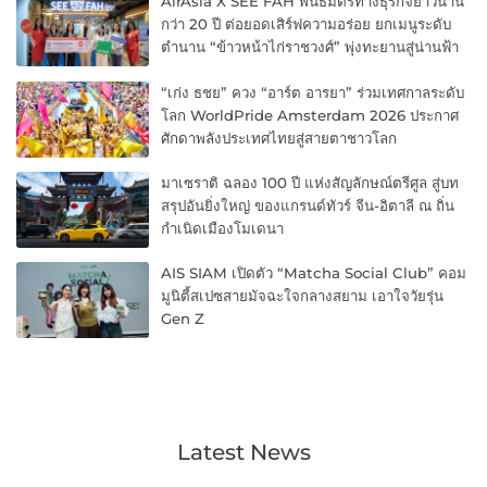
AirAsia X SEE FAH พันธมิตรทางธุรกิจยาวนาน
กว่า 20 ปี ต่อยอดเสิร์ฟความอร่อย ยกเมนูระดับ
ตำนาน “ข้าวหน้าไก่ราชวงศ์” พุ่งทะยานสู่น่านฟ้า
“เก่ง ธชย” ควง “อาร์ต อารยา” ร่วมเทศกาลระดับ
โลก WorldPride Amsterdam 2026 ประกาศ
ศักดาพลังประเทศไทยสู่สายตาชาวโลก
มาเซราติ ฉลอง 100 ปี แห่งสัญลักษณ์ตรีศูล สู่บท
สรุปอันยิ่งใหญ่ ของแกรนด์ทัวร์ จีน-อิตาลี ณ ถิ่น
กำเนิดเมืองโมเดนา
AIS SIAM เปิดตัว “Matcha Social Club” คอม
มูนิตี้สเปซสายมัจฉะใจกลางสยาม เอาใจวัยรุ่น
Gen Z
Latest News