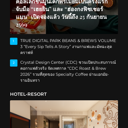
คอลเลกชันมูนเค้กพรีเมียมเป็นครั้งแรก
จับมือ “เฮยยิน” และ “ฮ่องกงฟิชเชอร์
แมน” เปิดจองแล้ว วันนี้ถึง 25 กันยายน
2569
TRUE DIGITAL PARK BEANS & BREWS VOLUME
1
3 “Every Sip Tells A Story” งานกาแฟและมัทฉะสุด
คราฟท์
Crystal Design Center (CDC) ชวนเปิดประสบการณ์
2
คอกาแฟตัวจริง จัดเทศกาล “CDC Roast & Brew
2026” รวมที่สุดของ Specialty Coffee ย่านเอกมัย-
รามอินทรา
HOTEL-RESORT