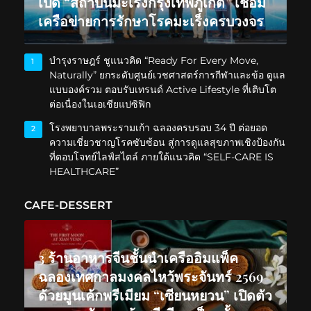
เปิด “สถาบันมะเร็งกรุงเทพภูเก็ต” เชื่อม
เครือข่ายการรักษาโรคมะเร็งครบวงจร
บำรุงราษฎร์ ชูแนวคิด “Ready For Every Move,
1
Naturally” ยกระดับศูนย์เวชศาสตร์การกีฬาและข้อ ดูแล
แบบองค์รวม ตอบรับเทรนด์ Active Lifestyle ที่เติบโต
ต่อเนื่องในเอเชียแปซิฟิก
โรงพยาบาลพระรามเก้า ฉลองครบรอบ 34 ปี ต่อยอด
2
ความเชี่ยวชาญโรคซับซ้อน สู่การดูแลสุขภาพเชิงป้องกัน
ที่ตอบโจทย์ไลฟ์สไตล์ ภายใต้แนวคิด “SELF-CARE IS
HEALTHCARE”
CAFE-DESSERT
3 ร้านอาหารจีนชั้นนำเครืออิมแพ็ค
ฉลองเทศกาลมงคลไหว้พระจันทร์ 2569
ด้วยมูนเค้กพรีเมียม “เซียนหยวน” เปิดตัว