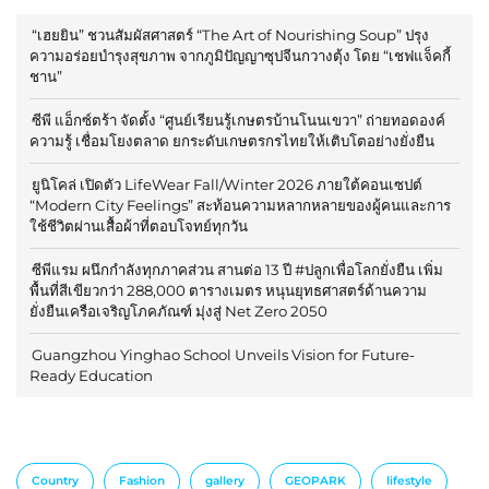
“เฮยยิน” ชวนสัมผัสศาสตร์ “The Art of Nourishing Soup” ปรุง
ความอร่อยบำรุงสุขภาพ จากภูมิปัญญาซุปจีนกวางตุ้ง โดย “เชฟแจ็คกี้
ชาน”
ซีพี แอ็กซ์ตร้า จัดตั้ง “ศูนย์เรียนรู้เกษตรบ้านโนนเขวา” ถ่ายทอดองค์
ความรู้ เชื่อมโยงตลาด ยกระดับเกษตรกรไทยให้เติบโตอย่างยั่งยืน
ยูนิโคล่ เปิดตัว LifeWear Fall/Winter 2026 ภายใต้คอนเซปต์
“Modern City Feelings” สะท้อนความหลากหลายของผู้คนและการ
ใช้ชีวิตผ่านเสื้อผ้าที่ตอบโจทย์ทุกวัน
ซีพีแรม ผนึกกำลังทุกภาคส่วน สานต่อ 13 ปี #ปลูกเพื่อโลกยั่งยืน เพิ่ม
พื้นที่สีเขียวกว่า 288,000 ตารางเมตร หนุนยุทธศาสตร์ด้านความ
ยั่งยืนเครือเจริญโภคภัณฑ์ มุ่งสู่ Net Zero 2050
Guangzhou Yinghao School Unveils Vision for Future-
Ready Education
Country
Fashion
gallery
GEOPARK
lifestyle