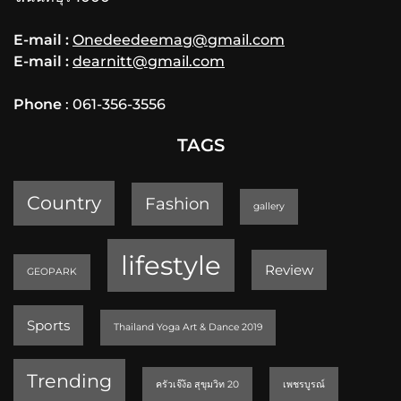
E-mail :
Onedeedeemag@gmail.com
E-mail :
dearnitt@gmail.com
Phone
: 061-356-3556
TAGS
Country
Fashion
gallery
lifestyle
Review
GEOPARK
Sports
Thailand Yoga Art & Dance 2019
Trending
ครัวเจ๊ง้อ สุขุมวิท 20
เพชรบูรณ์