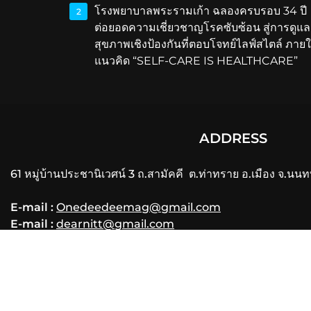
โรงพยาบาลพระรามเก้า ฉลองครบรอบ 34 ปี
2
ต่อยอดความเชี่ยวชาญโรคซับซ้อน สู่การดูแล
สุขภาพเชิงป้องกันที่ตอบโจทย์ไลฟ์สไตล์ ภายใ
แนวคิด “SELF-CARE IS HEALTHCARE”
ADDRESS
61 หมู่บ้านประชานิเวศน์ 3 ถ.สามัคคี ต.ท่าทราย อ.เมือง จ.นนท
E-mail :
Onedeedeemag@gmail.com
E-mail :
dearnitt@gmail.com
Phone
: 061-356-3556