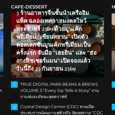
CAFE-DESSERT
H
3 ร้านอาหารจีนชั้นนำเครืออิม
แพ็ค ฉลองเทศกาลมงคลไหว้
พระจันทร์ 2569 ด้วยมูนเค้ก
พรีเมียม “เซียนหยวน” เปิดตัว
คอลเลกชันมูนเค้กพรีเมียมเป็น
ครั้งแรก จับมือ “เฮยยิน” และ “ฮ่อ
งกงฟิชเชอร์แมน” เปิดจองแล้ว
วันนี้ถึง 25 กันยายน 2569
TRUE DIGITAL PARK BEANS & BREWS
1
ร
VOLUME 3 “Every Sip Tells A Story” งาน
กาแฟและมัทฉะสุดคราฟท์
Crystal Design Center (CDC) ชวนเปิด
2
ประสบการณ์คอกาแฟตัวจริง จัดเทศกาล “CDC