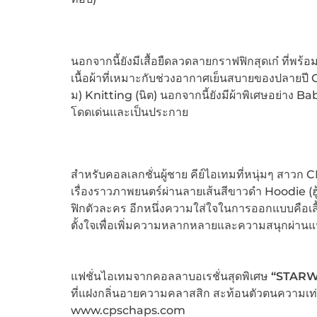
นอกจากนี้ยังมีเสื้อยืดลวดลายกราฟฟิกสุดเก๋ ที่พร้อ
เนื้อผ้าที่เหมาะกับช่วงอากาศเย็นสบายของปลายปี 
ม) Knitting (นิต) นอกจากนี้ยังมีผ้าพิเศษอย่าง Baby
โดดเด่นและเป็นประกาย
สำหรับคอลเลกชั่นผู้ชาย คีย์ไอเทมที่หนุ่มๆ สาวก
เรื่องราวภาพยนตร์ผ่านลายเส้นสีขาวดำ Hoodie (ฮู
ฟิกตัวละคร อีกหนึ่งความใส่ใจในการออกแบบคือเสื้
ตั้งใจเพื่อเพิ่มความหลากหลายและความสนุกผ่านแ
แฟชั่นไอเทมจากคอลลาบอเรชั่นสุดพิเศษ
“
STARW
ที่แฝงกลิ่นอายความคลาสสิก สะท้อนตัวตนความเ
www.cpschaps.com