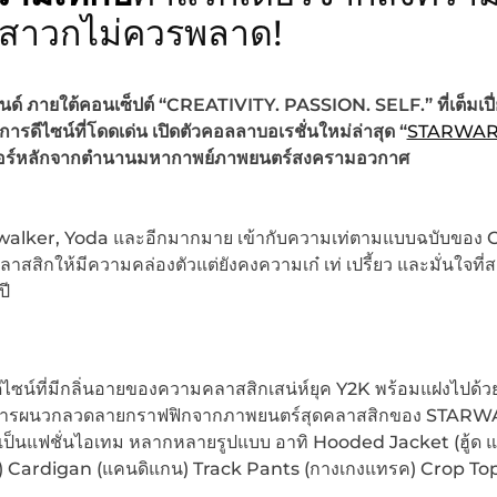
่าสาวกไม่ควรพลาด!
ด์ ภายใต้คอนเซ็ปต์ “CREATIVITY. PASSION. SELF.” ที่เต็มเปี
ดีไซน์ที่โดดเด่น เปิดตัวคอลลาบอเรชั่นใหม่ล่าสุด “
STARWAR
ร์หลักจากตำนานมหากาพย์ภาพยนตร์สงครามอวกาศ
walker, Yoda และอีกมากมาย เข้ากับความเท่ตามแบบฉบับของ 
กให้มีความคล่องตัวแต่ยังคงความเก๋ เท่ เปรี้ยว และมั่นใจที
ปี
ดีไซน์ที่มีกลิ่นอายของความคลาสสิกเสน่ห์ยุค Y2K พร้อมแฝงไปด้
้นกับการผนวกลวดลายกราฟฟิกจากภาพยนตร์สุดคลาสสิกของ STARWA
ป็นแฟชั่นไอเทม หลากหลายรูปแบบ อาทิ Hooded Jacket (ฮู้ด แจ
) Cardigan (แคนดิแกน) Track Pants (กางเกงแทรค) Crop To