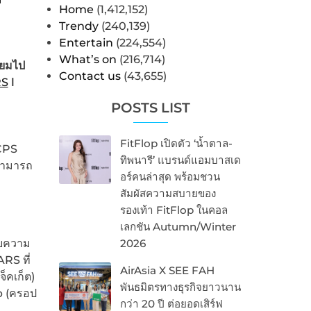
Home
(1,412,152)
Trendy
(240,139)
Entertain
(224,554)
What’s on
(216,714)
่ยมไป
Contact us
(43,655)
S
l
POSTS LIST
FitFlop เปิดตัว ‘น้ำตาล-
CPS
ทิพนารี’ แบรนด์แอมบาสเด
่สามารถ
อร์คนล่าสุด พร้อมชวน
สัมผัสความสบายของ
รองเท้า FitFlop ในคอล
เลกชัน Autumn/Winter
วยความ
2026
RS ที่
AirAsia X SEE FAH
็คเก็ต)
พันธมิตรทางธุรกิจยาวนาน
p (ครอป
กว่า 20 ปี ต่อยอดเสิร์ฟ