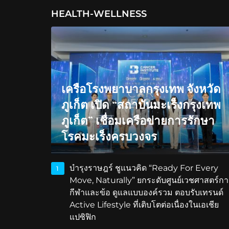
HEALTH-WELLNESS
เครือโรงพยาบาลกรุงเทพ จังหวัด
ภูเก็ต เปิด “สถาบันมะเร็งกรุงเทพ
ภูเก็ต” เชื่อมเครือข่ายการรักษา
โรคมะเร็งครบวงจร
บำรุงราษฎร์ ชูแนวคิด “Ready For Every
1
Move, Naturally” ยกระดับศูนย์เวชศาสตร์กา
กีฬาและข้อ ดูแลแบบองค์รวม ตอบรับเทรนด์
Active Lifestyle ที่เติบโตต่อเนื่องในเอเชีย
แปซิฟิก