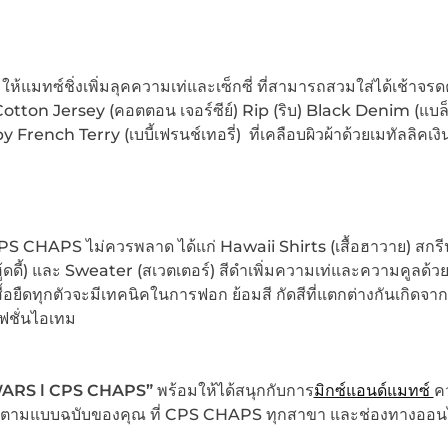
มให้แมทซ์ชิ่งเพิ่มลุคความเท่และเซ็กซี่ ที่สามารถสวมใส่ได้เช้าจร
Cotton Jersey (คอตตอน เจอร์ซีย์) Rip (ริบ) Black Denim (แบล็
 French Terry (เบบี้เฟรนช์เทอรี่) ที่เคลือบผิวผ้าด้วยเมทัลลิคเงิ
 CPS CHAPS ไม่ควรพลาด ได้แก่ Hawaii Shirts (เสื้อฮาวาย) สกร
้ดดี้) และ Sweater (สเวตเตอร์) สีดำเพิ่มความเท่และความคูลด้
อยืดทุกตัวจะมีเทคนิคในการฟอก ย้อมสี กัดสีที่แตกต่างกันเกิดจ
ฟชั่นไอเทม
ARS l CPS CHAPS”
พร้อมให้ได้สนุกกับการ
มิกซ์แอนด์แมทซ์
ค
ท่ตามแบบฉบับของคุณ ที่ CPS CHAPS ทุกสาขา และช่องทางออน