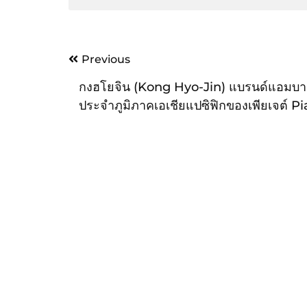
Post
Previous
navigation
กงฮโยจิน (Kong Hyo-Jin) แบรนด์แอมบา
ประจำภูมิภาคเอเชียแปซิฟิกของเพียเจต์ P
ปรากฏตัวในแคมเปญใหม่ล่าสุด ในโอกาสพ
ฉลองครบรอบ 50 ปี ของคอลเลกชั่น Limel
Gala