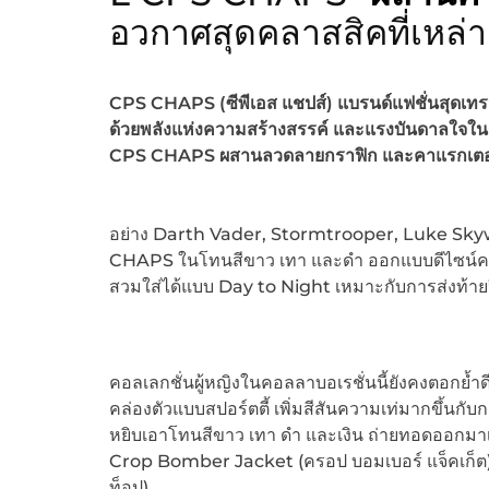
อวกาศสุดคลาสสิคที่เหล
CPS CHAPS (ซีพีเอส แชปส์) แบรนด์แฟชั่นสุดเทรน
ด้วยพลังแห่งความสร้างสรรค์ และแรงบันดาลใจในการ
CPS CHAPS ผสานลวดลายกราฟิก และคาแรกเตอ
อย่าง Darth Vader, Stormtrooper, Luke Sky
CHAPS ในโทนสีขาว เทา และดำ ออกแบบดีไซน์คลาสสิ
สวมใส่ได้แบบ Day to Night เหมาะกับการส่งท้าย
คอลเลกชั่นผู้หญิงในคอลลาบอเรชั่นนี้ยังคงตอกย้ำ
คล่องตัวแบบสปอร์ตตี้ เพิ่มสีสันความเท่มากขึ
หยิบเอาโทนสีขาว เทา ดำ และเงิน ถ่ายทอดออกมาเ
Crop Bomber Jacket (ครอป บอมเบอร์ แจ็คเก็ต
ท็อป)