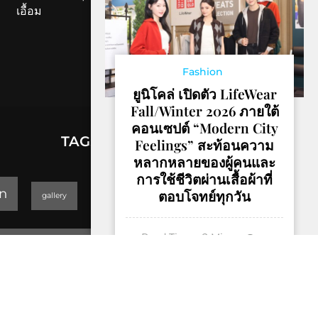
เอื้อม
Fashion
ยูนิโคล่ เปิดตัว LifeWear
Fall/Winter 2026 ภายใต้
คอนเซปต์ “Modern City
TAGS
Feelings” สะท้อนความ
หลากหลายของผู้คนและ
การใช้ชีวิตผ่านเสื้อผ้าที่
lifestyle
n
ตอบโจทย์ทุกวัน
gallery
GEOPARK
Read Time:
2
Min
Trending
0
Thailand Yoga Art & Dance 2019
Read more
็Hotel & Resort