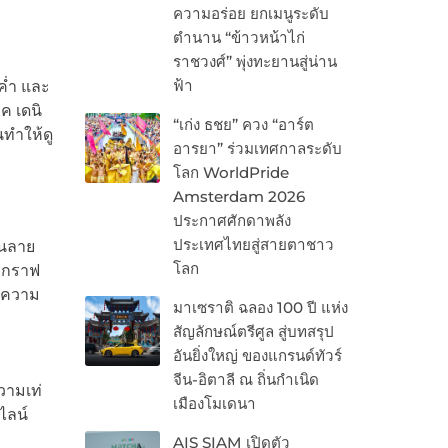
ความอร่อย ยกเมนูระดับ
ตำนาน “ข้าวหน้าไก่
ราชวงศ์” พุ่งทะยานสู่น่าน
ฟ้า
ดค่ำ และ
ค เดนิ
“เก่ง ธชย” ควง “อาร์ต
นทำให้ดู
อารยา” ร่วมเทศกาลระดับ
โลก WorldPride
Amsterdam 2026
ประกาศศักดาพลัง
ประเทศไทยสู่สายตาชาว
ีนลาย
โลก
วยกราฟ
ากความ
มาเซราติ ฉลอง 100 ปี แห่ง
สัญลักษณ์ตรีศูล สู่บทสรุป
อันยิ่งใหญ่ ของแกรนด์ทัวร์
จีน-อิตาลี ณ ถิ่นกำเนิด
วามเท่
เมืองโมเดนา
ไลน์
AIS SIAM เปิดตัว