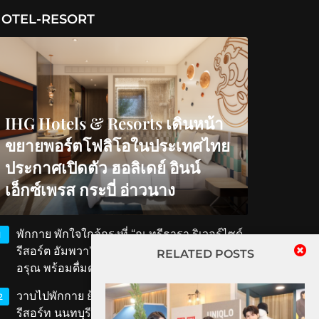
OTEL-RESORT
IHG Hotels & Resorts เดินหน้า
ขยายพอร์ตโฟลิโอในประเทศไทย
ประกาศเปิดตัว ฮอลิเดย์ อินน์
เอ็กซ์เพรส กระบี่ อ่าวนาง
พักกาย พักใจใกล้กรุงที่ “ณ ทรีธารา ริเวอร์ไซด์
1
รีสอร์ต อัมพวา” สัมผัสวิถีริมน้ำ ตักบาตรรับ
RELATED POSTS
อรุณ พร้อมดื่มด่ำเสน่ห์สมุทรสงคราม
วาบไปพักกาย ย้อนเวลาไปพักใจที่ ‘ทับขวัญ
2
รีสอร์ท นนทบุรี’ เสน่ห์เรือนไทยโบราณใกล้แค่