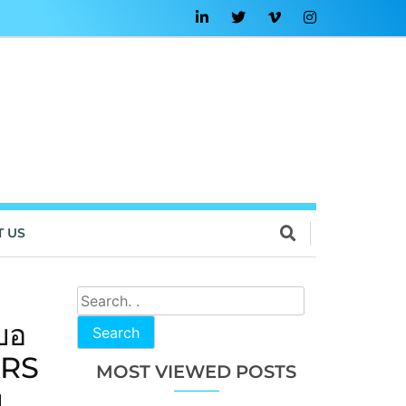
T US
บอ
Search
RS
MOST VIEWED POSTS
ม