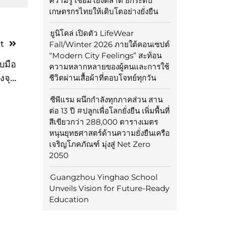
ความรู้ เชื่อมโยงตลาด ยกระดับ
เกษตรกรไทยให้เติบโตอย่างยั่งยืน
ยูนิโคล่ เปิดตัว LifeWear
t
Fall/Winter 2026 ภายใต้คอนเซปต์
“Modern City Feelings” สะท้อน
ับมือ
ความหลากหลายของผู้คนและการใช้
้งจุด
ชีวิตผ่านเสื้อผ้าที่ตอบโจทย์ทุกวัน
นนัก
ซีพีแรม ผนึกกำลังทุกภาคส่วน สาน
ามสงบ
ต่อ 13 ปี #ปลูกเพื่อโลกยั่งยืน เพิ่มพื้นที่
มิติ
สีเขียวกว่า 288,000 ตารางเมตร
หนุนยุทธศาสตร์ด้านความยั่งยืนเครือ
เจริญโภคภัณฑ์ มุ่งสู่ Net Zero
2050
Guangzhou Yinghao School
Unveils Vision for Future-Ready
Education