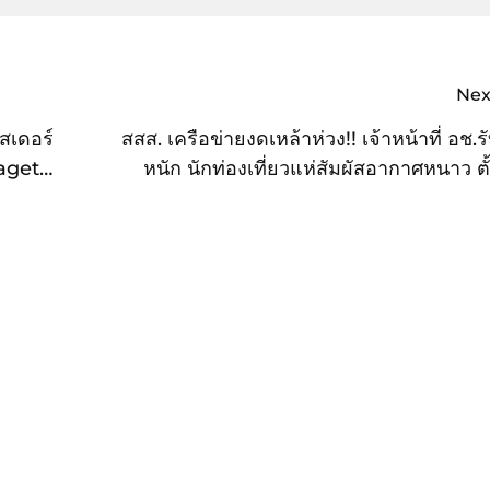
Nex
สเดอร์
สสส. เครือข่ายงดเหล้าห่วง!! เจ้าหน้าที่ อช.ร
iaget
หนัก นักท่องเที่ยวแห่สัมผัสอากาศหนาว ตั
ิเศษ
รณรงค์สกัดการนำเข้าเครื่องดื่มแอลกอฮอล์ วอ
ight
ท่องเที่ยวเข้าใจ ปฏิบัติตามระเบียบ เพื่อคว
และปลอดภัยทุก