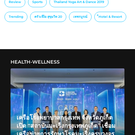
Review
Sports
Thailand Yoga Art & Dance 2019
Trending
ครัวเจ๊ง้อ สุขุมวิท 20
เพชรบูรณ์
็Hotel & Resort
HEALTH-WELLNESS
เครือโรงพยาบาลกรุงเทพ จังหวัดภูเก็ต
เปิด “สถาบันมะเร็งกรุงเทพภูเก็ต” เชื่อม
เครือข่ายการรักษาโรคมะเร็งครบวงจร