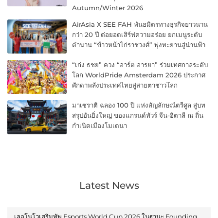
Autumn/Winter 2026
AirAsia X SEE FAH พันธมิตรทางธุรกิจยาวนาน
กว่า 20 ปี ต่อยอดเสิร์ฟความอร่อย ยกเมนูระดับ
ตำนาน “ข้าวหน้าไก่ราชวงศ์” พุ่งทะยานสู่น่านฟ้า
“เก่ง ธชย” ควง “อาร์ต อารยา” ร่วมเทศกาลระดับ
โลก WorldPride Amsterdam 2026 ประกาศ
ศักดาพลังประเทศไทยสู่สายตาชาวโลก
มาเซราติ ฉลอง 100 ปี แห่งสัญลักษณ์ตรีศูล สู่บท
สรุปอันยิ่งใหญ่ ของแกรนด์ทัวร์ จีน-อิตาลี ณ ถิ่น
กำเนิดเมืองโมเดนา
Latest News
เลอโนโวเสริมทัพ Esports World Cup 2026 ในฐานะ Founding