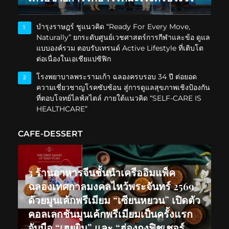
บำรุงราษฎร์ ชูแนวคิด “Ready For Every Move,
1
Naturally” ยกระดับศูนย์เวชศาสตร์การกีฬาและข้อ ดูแล
แบบองค์รวม ตอบรับเทรนด์ Active Lifestyle ที่เติบโต
ต่อเนื่องในเอเชียแปซิฟิก
โรงพยาบาลพระรามเก้า ฉลองครบรอบ 34 ปี ต่อยอด
2
ความเชี่ยวชาญโรคซับซ้อน สู่การดูแลสุขภาพเชิงป้องกัน
ที่ตอบโจทย์ไลฟ์สไตล์ ภายใต้แนวคิด “SELF-CARE IS
HEALTHCARE”
CAFE-DESSERT
3 ร้านอาหารจีนชั้นนำเครืออิมแพ็ค
ฉลองเทศกาลมงคลไหว้พระจันทร์ 2569
ด้วยมูนเค้กพรีเมียม “เซียนหยวน” เปิดตัว
คอลเลกชันมูนเค้กพรีเมียมเป็นครั้งแรก
จับมือ “เฮยยิน” และ “ฮ่องกงฟิชเชอร์