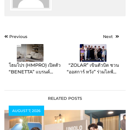
Post
Previous
Next
navigation
โฮมโปร (HMPRO) เปิดตัว
“ZOLAR” เขินตัวบิด ชวน
“BENETTA” แบรนด์
“ออสการ์ หวัง” ร่วมไลฟ์สด
สินค้าเฟอร์นิเจอร์และของ
ชวนเล่นเกมสอนศัพท์ไทย
แต่งบ้าน ในคอนเซ็ปต์
ก่อนขึ้นเวทีคอนเสิร์ตเวที
Style with Timeless
เดียวกัน Bond Bond
Luxury
-ความเรียบหรู
Music Mania 30 มิ.ย.นี้
RELATED POSTS
เหนือกาลเวลา ตอบโจทย์
AUGUST 7, 2026
ไลฟ์สไตล์ที่มีระดับ