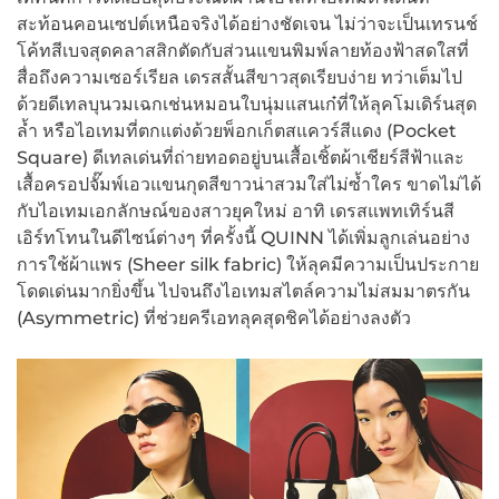
สะท้อนคอนเซปต์เหนือจริงได้อย่างชัดเจน ไม่ว่าจะเป็นเทรนช์
โค้ทสีเบจสุดคลาสสิกตัดกับส่วนแขนพิมพ์ลายท้องฟ้าสดใสที่
สื่อถึงความเซอร์เรียล เดรสสั้นสีขาวสุดเรียบง่าย ทว่าเต็มไป
ด้วยดีเทลบุนวมเฉกเช่นหมอนใบนุ่มแสนเก๋ที่ให้ลุคโมเดิร์นสุด
ล้ำ หรือไอเทมที่ตกแต่งด้วยพ็อกเก็ตสแควร์สีแดง (Pocket
Square) ดีเทลเด่นที่ถ่ายทอดอยู่บนเสื้อเชิ้ตผ้าเชียร์สีฟ้าและ
เสื้อครอปจั๊มพ์เอวแขนกุดสีขาวน่าสวมใส่ไม่ซ้ำใคร ขาดไม่ได้
กับไอเทมเอกลักษณ์ของสาวยุคใหม่ อาทิ เดรสแพทเทิร์นสี
เอิร์ทโทนในดีไซน์ต่างๆ ที่ครั้งนี้ QUINN ได้เพิ่มลูกเล่นอย่าง
การใช้ผ้าแพร (Sheer silk fabric) ให้ลุคมีความเป็นประกาย
โดดเด่นมากยิ่งขึ้น ไปจนถึงไอเทมสไตล์ความไม่สมมาตรกัน
(Asymmetric) ที่ช่วยครีเอทลุคสุดชิคได้อย่างลงตัว