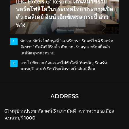
IHG Hotels & Resorts เดินหน้าขยาย
พอร์ตโฟลิโอในประเทศไทย ประกาศเปิด
ตัว ฮอลิเดย์ อินน์ เอ็กซ์เพรส กระบี่ อ่าว
นาง
พักกาย พักใจใกล้กรุงที่ “ณ ทรีธารา ริเวอร์ไซด์ รีสอร์ต
1
อัมพวา” สัมผัสวิถีริมน้ำ ตักบาตรรับอรุณ พร้อมดื่มด่ำ
เสน่ห์สมุทรสงคราม
วาบไปพักกาย ย้อนเวลาไปพักใจที่ ‘ทับขวัญ รีสอร์ท
2
นนทบุรี’ เสน่ห์เรือนไทยโบราณใกล้แค่เอื้อม
ADDRESS
61 หมู่บ้านประชานิเวศน์ 3 ถ.สามัคคี ต.ท่าทราย อ.เมือง
จ.นนทบุรี 1000