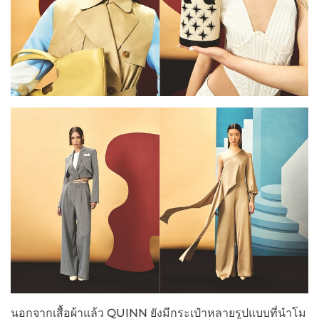
นอกจากเสื้อผ้าแล้ว QUINN ยังมีกระเป๋าหลายรูปแบบที่นำโม