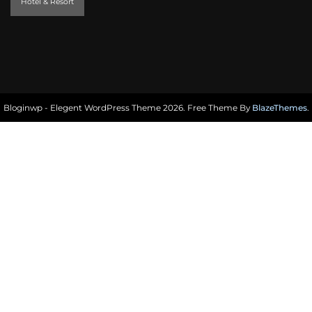
็Hotel & Resort
Bloginwp - Elegent WordPress Theme 2026. Free Theme By
BlazeThemes
.