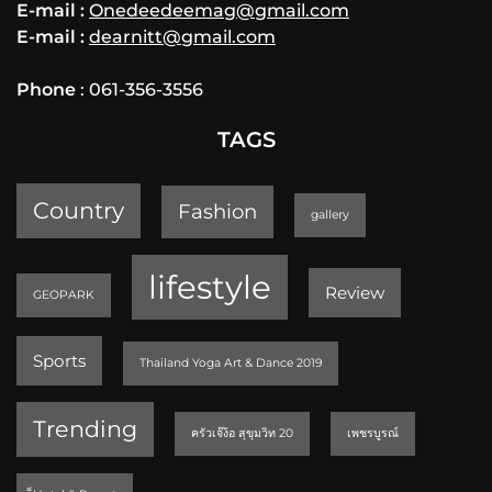
E-mail :
Onedeedeemag@gmail.com
E-mail :
dearnitt@gmail.com
Phone
: 061-356-3556
TAGS
Country
Fashion
gallery
lifestyle
Review
GEOPARK
Sports
Thailand Yoga Art & Dance 2019
Trending
ครัวเจ๊ง้อ สุขุมวิท 20
เพชรบูรณ์