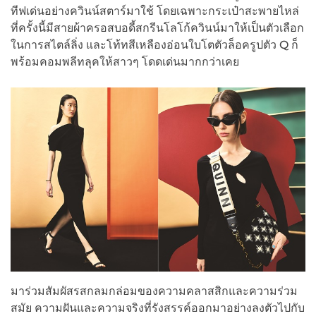
ทีฟเด่นอย่างควินน์สตาร์มาใช้ โดยเฉพาะกระเป๋าสะพายไหล่
ที่ครั้งนี้มีสายผ้าครอสบอดี้สกรีนโลโก้ควินน์มาให้เป็นตัวเลือก
ในการสไตล์ลิ่ง และโท้ทสีเหลืองอ่อนใบโตตัวล็อครูปตัว Q ก็
พร้อมคอมพลีทลุคให้สาวๆ โดดเด่นมากกว่าเคย
มาร่วมสัมผัสรสกลมกล่อมของความคลาสสิกและความร่วม
สมัย ความฝันและความจริงที่รังสรรค์ออกมาอย่างลงตัวไปกับ