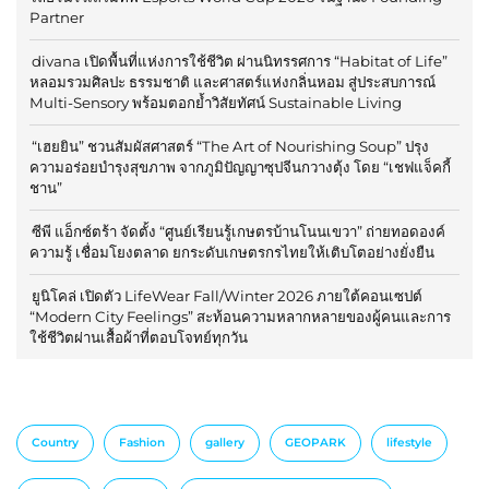
Partner
divana เปิดพื้นที่แห่งการใช้ชีวิต ผ่านนิทรรศการ “Habitat of Life”
หลอมรวมศิลปะ ธรรมชาติ และศาสตร์แห่งกลิ่นหอม สู่ประสบการณ์
Multi-Sensory พร้อมตอกย้ำวิสัยทัศน์ Sustainable Living
“เฮยยิน” ชวนสัมผัสศาสตร์ “The Art of Nourishing Soup” ปรุง
ความอร่อยบำรุงสุขภาพ จากภูมิปัญญาซุปจีนกวางตุ้ง โดย “เชฟแจ็คกี้
ชาน”
ซีพี แอ็กซ์ตร้า จัดตั้ง “ศูนย์เรียนรู้เกษตรบ้านโนนเขวา” ถ่ายทอดองค์
ความรู้ เชื่อมโยงตลาด ยกระดับเกษตรกรไทยให้เติบโตอย่างยั่งยืน
ยูนิโคล่ เปิดตัว LifeWear Fall/Winter 2026 ภายใต้คอนเซปต์
“Modern City Feelings” สะท้อนความหลากหลายของผู้คนและการ
ใช้ชีวิตผ่านเสื้อผ้าที่ตอบโจทย์ทุกวัน
Country
Fashion
gallery
GEOPARK
lifestyle