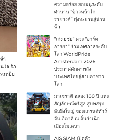
ความอร่อย ยกเมนูระดับ
ตำนาน “ข้าวหน้าไก่
ราชวงศ์” พุ่งทะยานสู่น่าน
ฟ้า
“เก่ง ธชย” ควง “อาร์ต
อารยา” ร่วมเทศกาลระดับ
โลก WorldPride
จำ
Amsterdam 2026
นใจ รัก
ประกาศศักดาพลัง
ารถหยิบ
ประเทศไทยสู่สายตาชาว
โลก
มาเซราติ ฉลอง 100 ปี แห่ง
สัญลักษณ์ตรีศูล สู่บทสรุป
อันยิ่งใหญ่ ของแกรนด์ทัวร์
จีน-อิตาลี ณ ถิ่นกำเนิด
เมืองโมเดนา
AIS SIAM เปิดตัว