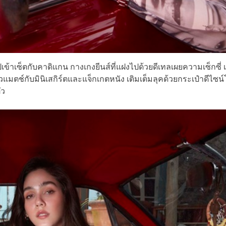
ปเข้าเซ็ตกับคาดิแกน กางเกงยีนส์ที่แฝงไปด้วยดีเทลเผยความเซ็กซี่ 
มตช์กับมินิเสกิร์ตและแจ็กเกตหนัง เติมเต็มลุคด้วยกระเป๋าดีไซน์
ัว