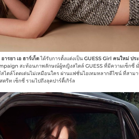
อารยา เอ ฮาร์เก็ต
ได้รับการตั้งแต่งเป็น
GUESS Girl คนใหม่
ประ
gn สะท้อนภาพลักษณ์ผู้หญิงสไตล์ GUESS ที่มีความเซ็กซี่ มั่
ี่มีสไตล์โดดเด่นไม่เหมือนใคร ผ่านแฟชั่นไอเทมหลากดีไซน์ ที่สาม
รีท เซ็กซี่ รวมไปถึงลุคปาร์ตี้เกิร์ล