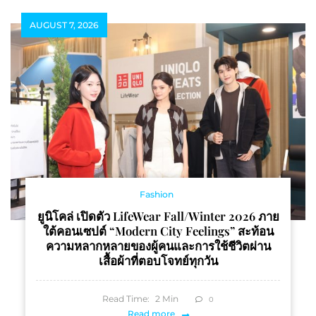
1,200 ล้านบาท พร้อมส่ง
AUGUST 7, 2026
มอบของขวัญสุดพิเศษให้
ลูกค้าผ่านการสร้าง
ประสบการณ์ที่ดี ชัวร์ตั้งเเต่
เริ่ม
Fashion
ยูนิโคล่ เปิดตัว LifeWear Fall/Winter 2026 ภาย
ใต้คอนเซปต์ “Modern City Feelings” สะท้อน
ความหลากหลายของผู้คนและการใช้ชีวิตผ่าน
เสื้อผ้าที่ตอบโจทย์ทุกวัน
Read Time:
2
Min
0
Read more