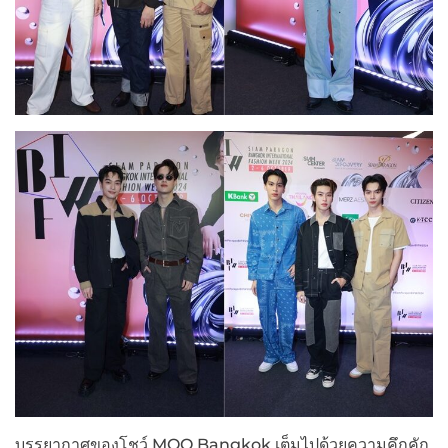
บรรยากาศของโชว์ MOO Bangkok เต็มไปด้วยความคึกคัก