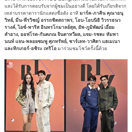
และได้รับการตอบรับจากผู้ชมเป็นอย่างดี โดยได้รับเกียรติจาก
เหล่าบรรดาดารานักแสดงชื่อดัง อาทิ
มาร์ค
-ภาคิน คุณาอนุ
วิทย์, มีน-พีรวิชญ์ อรรถชิตสถาพร, โอบ-โอบนิธิ วิวรรธนว
รางค์, ไอซ์-พาริส อินทรโกมาลย์สุต, อัพ-ภูมิพัฒน์ เอี่ยม
สำอาง, ออฟโรด-กันตภณ จินดาทวีผล, แจม-รชตะ หัมพา
นนท์ แจน-พลอยชมพู ศุภทรัพย์, ชาร์เลท-วาศิตา แฮเมเนา
และทิกเกอร์-อชิระ เทริโอ
มาร่วมชมโชว์ครั้งนี้ด้วย