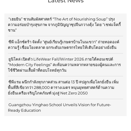
Latest News
“เฮยยิน” ชวนสัมผัสศาสตร์ “The Art of Nourishing Soup” ปรุง
ความอร่อยบำรุงสุขภาพ จากภูมิปัญญาซุปจีนกวางตุ้ง โดย “เชฟแจ็คกี้
ชาน”
ซีพี แอ็กซ์ตร้า จัดตั้ง “ศูนย์เรียนรู้เกษตรบ้านโนนเขวา” ถ่ายทอดองค์
ความรู้ เชื่อมโยงตลาด ยกระดับเกษตรกรไทยให้เติบโตอย่างยั่งยืน
ยูนิโคล่ เปิดตัว LifeWear Fall/Winter 2026 ภายใต้คอนเซปต์
“Modern City Feelings” สะท้อนความหลากหลายของผู้คนและการ
ใช้ชีวิตผ่านเสื้อผ้าที่ตอบโจทย์ทุกวัน
ซีพีแรม ผนึกกำลังทุกภาคส่วน สานต่อ 13 ปี #ปลูกเพื่อโลกยั่งยืน เพิ่ม
พื้นที่สีเขียวกว่า 288,000 ตารางเมตร หนุนยุทธศาสตร์ด้านความ
ยั่งยืนเครือเจริญโภคภัณฑ์ มุ่งสู่ Net Zero 2050
Guangzhou Yinghao School Unveils Vision for Future-
Ready Education