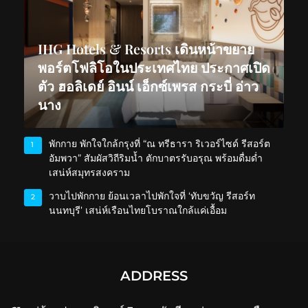
IHG Hotels & Resorts เดินหน้าขยาย
พอร์ตโฟลิโอในประเทศไทย ประกาศเปิด
ตัว ฮอลิเดย์ อินน์ เอ็กซ์เพรส กระบี่ อ่าว
นาง
พักกาย พักใจใกล้กรุงที่ “ณ ทรีธารา ริเวอร์ไซด์ รีสอร์ต
1
อัมพวา” สัมผัสวิถีริมน้ำ ตักบาตรรับอรุณ พร้อมดื่มด่ำ
เสน่ห์สมุทรสงคราม
วาบไปพักกาย ย้อนเวลาไปพักใจที่ ‘ทับขวัญ รีสอร์ท
2
นนทบุรี’ เสน่ห์เรือนไทยโบราณใกล้แค่เอื้อม
ADDRESS