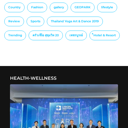
Country
Fashion
gallery
GEOPARK
lifestyle
Review
Sports
Thailand Yoga Art & Dance 2019
Trending
ครัวเจ๊ง้อ สุขุมวิท 20
เพชรบูรณ์
็Hotel & Resort
HEALTH-WELLNESS