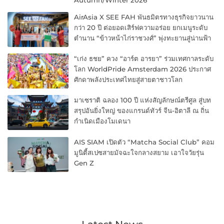
Autumn/Winter 2026
AirAsia X SEE FAH พันธมิตรทางธุรกิจยาวนาน
กว่า 20 ปี ต่อยอดเสิร์ฟความอร่อย ยกเมนูระดับ
ตำนาน “ข้าวหน้าไก่ราชวงศ์” พุ่งทะยานสู่น่านฟ้า
“เก่ง ธชย” ควง “อาร์ต อารยา” ร่วมเทศกาลระดับ
โลก WorldPride Amsterdam 2026 ประกาศ
ศักดาพลังประเทศไทยสู่สายตาชาวโลก
มาเซราติ ฉลอง 100 ปี แห่งสัญลักษณ์ตรีศูล สู่บท
สรุปอันยิ่งใหญ่ ของแกรนด์ทัวร์ จีน-อิตาลี ณ ถิ่น
กำเนิดเมืองโมเดนา
AIS SIAM เปิดตัว “Matcha Social Club” คอม
มูนิตี้สเปซสายมัจฉะใจกลางสยาม เอาใจวัยรุ่น
Gen Z