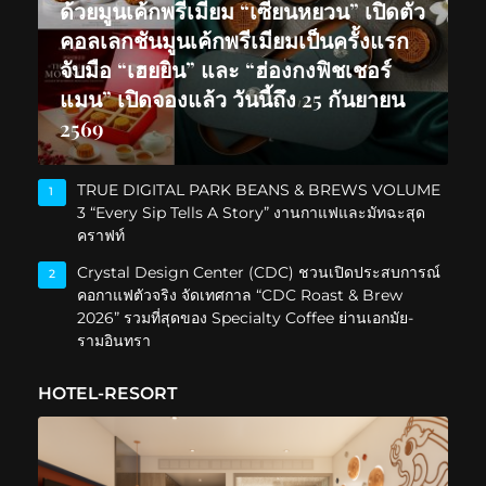
ด้วยมูนเค้กพรีเมียม “เซียนหยวน” เปิดตัว
คอลเลกชันมูนเค้กพรีเมียมเป็นครั้งแรก
จับมือ “เฮยยิน” และ “ฮ่องกงฟิชเชอร์
แมน” เปิดจองแล้ว วันนี้ถึง 25 กันยายน
2569
TRUE DIGITAL PARK BEANS & BREWS VOLUME
1
3 “Every Sip Tells A Story” งานกาแฟและมัทฉะสุด
คราฟท์
Crystal Design Center (CDC) ชวนเปิดประสบการณ์
2
คอกาแฟตัวจริง จัดเทศกาล “CDC Roast & Brew
2026” รวมที่สุดของ Specialty Coffee ย่านเอกมัย-
รามอินทรา
HOTEL-RESORT