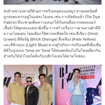
ส่งท้ายช่วงปลายปีด้วยการครีเอทลุคแบบหมูๆ ผ่านเทคนิคที่
ถูกสอดแทรกอยู่ในแต่ละไอเทม เช่น การมัดย้อมผ้า (Tie Dye
Fabric) ที่จะช่วยเพิ่มความสนุกให้กับคนที่อยากลดเลเยอร์
เสื้อผ้าให้ดูคล่องแคล่วยิ่งขึ้น การสร้างเรื่องราวผ่านลายผ้าที่มี
ความโดดเด่น โดยเลือกใช้พาเลทสีสดใส เช่น สีเขียว (Vivid
Green) สีส้มอิฐ (Brick Orange) สีเหลือง (Pale Yellow)
และสีฟ้าอ่อน (Light Blue) ควบคู่ไปกับการปรับเฉดสีเพื่อเพิ่ม
มิติในรูปแบบ Tone on Tone ให้สอดคล้องไปในโทนเดียวกัน
สำหรับให้นำไปสไตลิ่งกับเบสิกไอเทมได้ตามใจชอบ