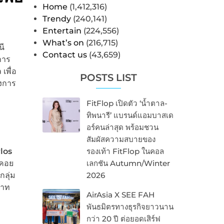
Home
(1,412,316)
Trendy
(240,141)
Entertain
(224,556)
What’s on
(216,715)
นี
Contact us
(43,659)
การ
เพื่อ
POSTS LIST
องการ
FitFlop เปิดตัว ‘น้ำตาล-
ทิพนารี’ แบรนด์แอมบาสเด
อร์คนล่าสุด พร้อมชวน
สัมผัสความสบายของ
los
รองเท้า FitFlop ในคอล
ลคอย
เลกชัน Autumn/Winter
กลุ่ม
2026
บาท
AirAsia X SEE FAH
พันธมิตรทางธุรกิจยาวนาน
กว่า 20 ปี ต่อยอดเสิร์ฟ