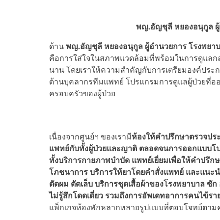
พญ.อัญชุลี หยองอนุกูล
ด้าน
พญ.อัญชุลี หยองอนุกูล ผู้อำนวยการ โรงพย
คือการใส่ใจในสภาพแวดล้อมที่พร้อมในการดูแลกลุ่
นาน โดยเราให้ความสำคัญกับการเตรียมองค์ประกอบใ
ด้านบุคลากรทีมแพทย์ โปรแกรมการดูแลผู้ป่วยท
ครอบครัวของผู้ป่วย
เนื่องจากศูนย์ฯ ของเรามี
ห้องให้คำปรึกษา
ตรวจประ
แพทย์กับทั้งผู้ป่วยและญาติ ตลอดจนการออกแบบโปร
ทั้งบริการกายภาพบำบัด แพทย์เยี่ยมเพื่อให้คำปรึก
โภชนาการ บริการให้ยาโดยคำสั่งแพทย์ และแนะนำ
ตัดผม ตัดเล็บ บริการชุดเสื้อผ้าของโรงพยาบาล ซัก 
ไม่รู้สึกโดดเดี่ยว รวมถึงการอัพเดทอาการคนไข้ราย
แพ็กเกจห้องพักหลากหลายรูปแบบที่ตอบโจทย์ตามค