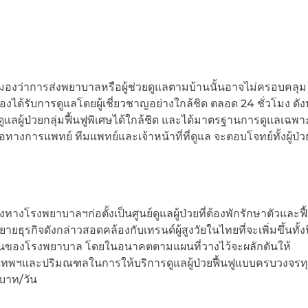
ศษ เรามองว่าการส่งพยาบาลหรือผู้ช่วยดูแลตามบ้านนั้นอาจไม่ครอบคลุ
ได้รับการดูแลโดยผู้เชี่ยวชาญอย่างใกล้ชิด ตลอด 24 ชั่วโมง ดัง
แลผู้ป่วยกลุ่มฟื้นฟูพิเศษได้ใกล้ชิด และได้มาตรฐานการดูแลเฉพ
ือทางการแพทย์ ทีมแพทย์และเจ้าหน้าที่ที่ดูแล จะตอบโจทย์ทั้งผู้ป่
างโรงพยาบาลฯก่อตั้งเป็นศูนย์ดูแลผู้ป่วยที่ต้องพักรักษาตัวและฟื้
รกิจดังกล่าวสอดคล้องกับเทรนด์ผู้สูงวัยในไทยที่จะเพิ่มขึ้นทั้งน
ในส่วนของโรงพยาบาล โดยในอนาคตตามแผนที่วางไว้จะผลักดันให้
งเทพฯและปริมณฑลในการให้บริการดูแลผู้ป่วยฟื้นฟูแบบครบวงจรทุก
 บาท/วัน