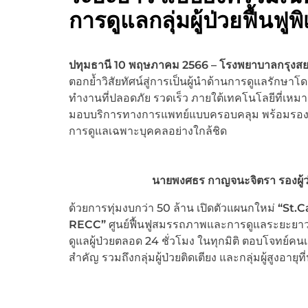
การดูแลกลุ่มผู้ป่วยฟื้นฟู
ปทุมธานี 10 พฤษภาคม 2566 – โรงพยาบาลกรุงส
ตอกย้ำวิสัยทัศน์สู่การเป็นผู้นำด้านการดูแลรักษ
ทำงานที่ปลอดภัย รวดเร็ว ภายใต้เทคโนโลยีที่เหมาะ
มอบบริการทางการแพทย์แบบครอบคลุม พร้อมรองรับตลา
การดูแลเฉพาะบุคคลอย่างใกล้ชิด
นายพงศธร กาญจนะจิตรา รองผู้ว่
ด้วยการทุ่มงบกว่า 50 ล้าน เปิดตัวแผนกใหม่
“St.C
RECC”
ศูนย์ฟื้นฟูสมรรถภาพและการดูแลระยะย
ดูแลผู้ป่วยตลอด 24 ชั่วโมง ในทุกมิติ ตอบโจทย์คนเม
สำคัญ รวมถึงกลุ่มผู้ป่วยติดเตียง และกลุ่มผู้สูงอายุท