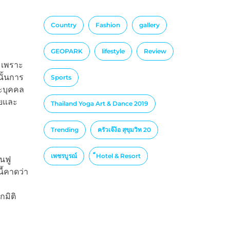
Country
Fashion
gallery
GEOPARK
lifestyle
Review
ม เพราะ
นั้นการ
Sports
าะบุคคล
วยและ
Thailand Yoga Art & Dance 2019
Trending
ครัวเจ๊ง้อ สุขุมวิท 20
เพชรบูรณ์
็Hotel & Resort
นฟู
ี้คาดว่า
มิติ