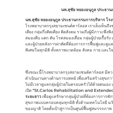
นพ.สุชัย หยองอนุกูล ประธา
นพ.สุชัย หยองอนุกูล ประธานกรรมการบริหาร โร
โรงพยาบาลกรุงสยามเซนต์คาร์ลอส เราเล็งเห็นถึงช่องว่
เตียง กลุ่มกึ่งติดเตียง ติดสังคม รวมถึงผู้มีภาวะพึ
สมองตีบ แตก ตัน โรคสมองเสื่อม กลุ่มผู้ป่วยเรื้อร
และผู้ป่วยหลังการผ่าตัดที่ต้องการการฟื้นฟูและดูแล ร
พิเศษในทุกมิติ ทั้งสภาพแวดล้อม สังคม กาย และใจ
ซึ่งขณะนี้โรงพยาบาลกรุงสยามเซนต์คาร์ลอส มีความพ
ดำเนินงานทางด้านการแพทย์ เพื่อเสริมสร้างสุขภา
ไม่มีเวลาดูแลกลุ่มผู้ป่วยในครอบครัวได้ด้วยตนเอง
เปิด
“
St.Carlos Rehabilitation and Extende
ระยะยาว
เพื่อดูแลรักษากลุ่มผู้ป่วยที่ต้องการกา
สุขภาพแบบครอบคลุมทุกมิติ ทั้งด้านเทคโนโลยี นวั
ของญาติ โดยตั้งเป้าสู่การเป็นศูนย์ฟื้นฟูสมรรถ