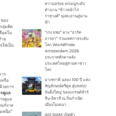
ความอร่อย ยกเมนูระดับ
ตำนาน “ข้าวหน้าไก่
ราชวงศ์” พุ่งทะยานสู่น่าน
ี ของ
ฟ้า
กลุ่มติด
“เก่ง ธชย” ควง “อาร์ต
เลือดใน
อารยา” ร่วมเทศกาลระดับ
ท้าย
โลก WorldPride
จใส่เป็น
Amsterdam 2026
ประกาศศักดาพลัง
ประเทศไทยสู่สายตาชาว
โลก
ศการ
มาเซราติ ฉลอง 100 ปี แห่ง
ถหรือ
สัญลักษณ์ตรีศูล สู่บทสรุป
ษด้วยการ
อันยิ่งใหญ่ ของแกรนด์ทัวร์
ารดูแล
จีน-อิตาลี ณ ถิ่นกำเนิด
การดูแล
เมืองโมเดนา
ามกังวล
นเหนือ”
AIS SIAM เปิดตัว