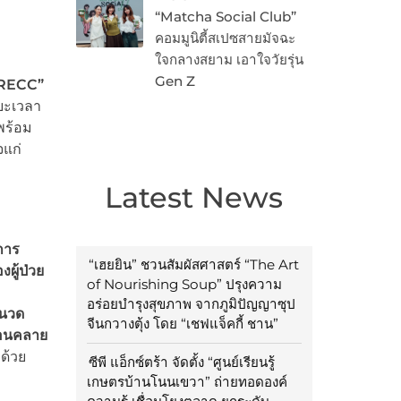
“Matcha Social Club”
คอมมูนิตี้สเปซสายมัจฉะ
ใจกลางสยาม เอาใจวัยรุ่น
Gen Z
 RECC”
ยะเวลา
พร้อม
แก่
Latest News
การ
“เฮยยิน” ชวนสัมผัสศาสตร์ “The Art
ผู้ป่วย
of Nourishing Soup” ปรุงความ
อร่อยบำรุงสุขภาพ จากภูมิปัญญาซุป
หนวด
จีนกวางตุ้ง โดย “เชฟแจ็คกี้ ชาน”
ผ่อนคลาย
ด้วย
ซีพี แอ็กซ์ตร้า จัดตั้ง “ศูนย์เรียนรู้
เกษตรบ้านโนนเขวา” ถ่ายทอดองค์