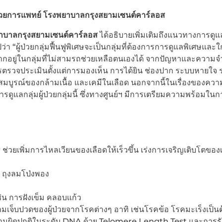
อำนวยการแพทย์ โรงพยาบาลกรุงสยามเซนต์คาร์ลอส
พยาบาลกรุงสยามเซนต์คาร์ลอส
ได้อธิบายเพิ่มเติมถึงแนวทางการดูแล
ปว่า “ผู้ป่วยกลุ่มฟื้นฟูพิเศษจะเป็นกลุ่มที่ต้องการการดูแลพิเศษและใ
กอยู่ในกลุ่มที่ไม่สามรถช่วยเหลือตนเองได้ จากปัญหาและความจำ
ารตรวจประเมินตั้งแต่การมองเห็น การได้ยิน ช่องปาก ระบบหายใจ
สมบูรณ์ของกล้ามเนื้อ และเคมีในเลือด นอกจากนี้ในเรื่องของคว
ดูแลกลุ่มผู้ป่วยกลุ่มนี้ ซึ่งทางศูนย์ฯ มีการเตรียมความพร้อมในก
r
ช่วยเพิ่มการไหลเวียนของเลือดให้เร็วขึ้น เร่งการเจริญเติบโตของเนื
ด ถุงลมโป่งพอง
่น การฝังเข็ม คลอบแก้ว
จ็บปวดของผู้ป่วยจากโรคต่างๆ อาทิ เช่นโรคข้อ โรคมะเร็งเป็นต
ผิดปกติในระดับ DNA ด้วย Telomere Length Test และการรัก