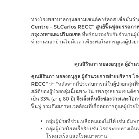
ทางโรงพยาบาลกรุงสยามเซนต์คาร์ลอส เชื่อมั่นว่า
Centre
– St.Carlos RECC” ศูนย์ฟื้นฟูสมรรถภาพแ
กรุงเทพฯและปริมณฑล
ที่พร้อมรองรับกับจำนวนผู้
ทำงานนอกบ้านไม่มีเวลาเพียงพอในการดูแลผู้ป่วยกลุ
คุณสิรินภา หยองอนุกูล ผู้อ
คุณสิรินภา หยองอนุกูล ผู้อำนวยการฝ่ายบริหาร 
RECC”
ว่า “หลังจากมีประสบการณ์ในผู้ป่วยกลุ่มฟ
สถิติของผู้ป่วยกลุ่มนี้เฉพาะใน รพกรุงสยามเซนต์คา
เป็น 33% (อายุ 60 ปี)
จึงเล็งเห็นถึงช่องว่างและโอ
ฟื้นฟู รวมถึงสภาพแวดล้อมที่เอื้อต่อการดูแลผู้ป่วยใน
กลุ่มผู้ป่วยที่ช่วยเหลือตนเองไม่ได้ เช่น อัม
กลุ่มผู้ป่วยโรคเรื้อรัง เช่น โรคระบบทาง
โรคมะเร็ง และโรคเบาหวาน