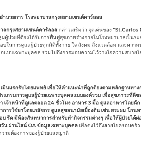
 ผู้อำนวยการ โรงพยาบาลกรุงสยามเซนต์คาร์ลอส
าบาลกรุงสยามเซนต์คาร์ลอส
กล่าวเสริมว่า จุดเด่นของ
“St.Carlos
มผู้ป่วยที่ต้องได้รับการฟื้นฟูสุขภาพร่างกายในโรงพยาบาลเป็นระ
นการดูแลผู้ป่วยทุกมิติทั้งกาย ใจ สังคม สิ่งแวดล้อม และความ
ี่ออกแบบเฉพาะบุคคล รวมไปถึงการมอบความไว้วางใจความสบายใจ
เมินแรกรับโดยแพทย์
เพื่อให้คำแนะนำที่ถูกต้องตามหลักฐานทาง
แกรมการดูแลผู้ป่วยเฉพาะบุคคลแบบองค์รวม เพื่อสุขภาวะที่ดีของ
ษา เจ้าหน้าที่ดูแลตลอด 24 ชั่วโมง อาหาร 3 มื้อ ดูแลอาหารโดยนัก
การใช้ยาโดยเภสัชกร ดูแลสุขอนามัยเบื้องต้น เช่น สระผม โกน
อบ รีด มีห้องสันทนาการสำหรับทำกิจกรรมต่างๆ เพื่อให้ผู้ป่วยได้
วัน ผ่านไลน์
OA
ข้อมูลเฉพาะบุคคล
เพื่อคงไว้ถึงสายใยครอบครัว 
วามต้องการของผู้ป่วยและญาติ