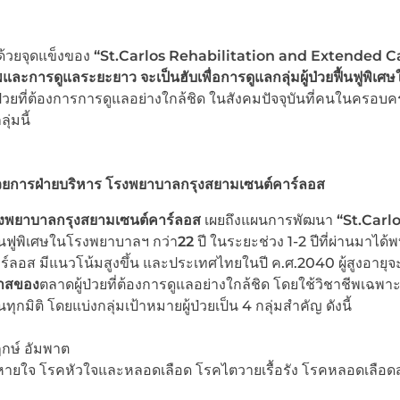
ด้วยจุดแข็งของ
“
St.Carlos Rehabilitation and Extended C
ละการดูแลระยะยาว จะเป็นฮับเพื่อการดูแลกลุ่มผู้ป่วยฟื้นฟูพิเศษ
ป่วยที่ต้องการการดูแลอย่างใกล้ชิด ในสังคมปัจจุบันที่คนในครอบคร
่มนี้
ำนวยการฝ่ายบริหาร โรงพยาบาลกรุงสยามเซนต์คาร์ลอส
โรงพยาบาลกรุงสยามเซนต์คาร์ลอส
เผยถึงแผนการพัฒนา
“St.Carl
ื้นฟูพิเศษในโรงพยาบาลฯ กว่า
22
ปี ในระยะช่วง 1-2 ปีที่ผ่านมาได้พ
ร์ลอส มีแนวโน้มสูงขึ้น และประเทศไทยในปี ค.ศ.2040 ผู้สูงอายุจะเ
กาสของ
ตลาดผู้ป่วยที่ต้องการดูแลอย่างใกล้ชิด โดยใช้วิชาชีพเฉพา
ทุกมิติ โดยแบ่งกลุ่มเป้าหมายผู้ป่วยเป็น 4 กลุ่มสำคัญ ดังนี้
พฤกษ์ อัมพาต
เดินหายใจ โรคหัวใจและหลอดเลือด โรคไตวายเรื้อรัง โรคหลอดเลือ