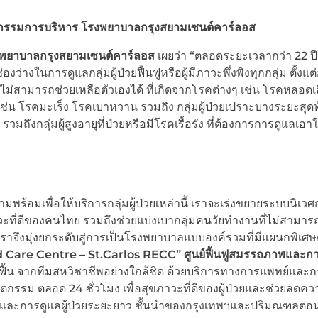
นกรรมการบริหาร โรงพยาบาลกรุงสยามเซนต์คาร์ลอส
งพยาบาลกรุงสยามเซนต์คาร์ลอส
เผยว่า “ตลอดระยะเวลากว่า 22 ป
างในการดูแลกลุ่มผู้ป่วยฟื้นฟูหรือผู้มีภาวะพึ่งพิงทุกกลุ่ม ตั้งแต่
่งพิงไม่สามารถช่วยเหลือตัวเองได้ ที่เกิดจากโรคต่างๆ เช่น โรคหลอด
ัง เช่น โรคมะเร็ง โรคเบาหวาน รวมถึง กลุ่มผู้ป่วยเปราะบางระยะสุด
วมถึงกลุ่มผู้สูงอายุที่ป่วยหรือมีโรคเรื้อรัง ที่ต้องการการดูแลเอาใ
ร้อมเพื่อให้บริการกลุ่มผู้ป่วยเหล่านี้ เราจะเร่งขยายระบบนิเว
วะที่ดีของคนไทย รวมถึงช่วยแบ่งเบากลุ่มคนวัยทำงานที่ไม่สามาร
 เราจึงมุ่งยกระดับสู่การเป็นโรงพยาบาลแบบองค์รวมที่มีแผนกพิเศ
d Care Centre
– St.Carlos RECC”
ศูนย์ฟื้นฟูสมรรถภาพและก
รพักฟื้น จากทีมสหวิชาชีพอย่างใกล้ชิด ด้วยบริการทางการแพทย์และ
ตกรรม ตลอด 24 ชั่วโมง เพื่อสุขภาวะที่ดีของผู้ป่วยและช่วยลดคว
ภาพ และการดูแลผู้ป่วยระยะยาว ชั้นนำของกรุงเทพฯและปริมณฑลตอ