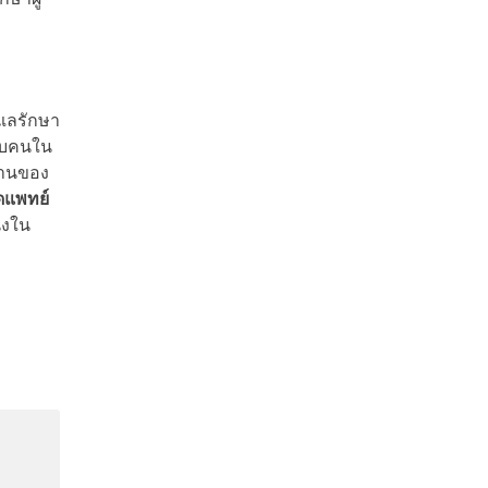
แลรักษา
ับคนใน
ฐานของ
ิดแพทย์
ึ่งใน