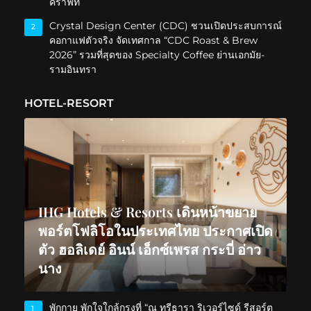
คราฟท์
Crystal Design Center (CDC) ชวนเปิดประสบการณ์
2
คอกาแฟตัวจริง จัดเทศกาล “CDC Roast & Brew
2026” รวมที่สุดของ Specialty Coffee ย่านเอกมัย-
รามอินทรา
HOTEL-RESORT
IHG Hotels & Resorts เดินหน้าขยาย
พอร์ตโฟลิโอในประเทศไทย ประกาศเปิด
ตัว ฮอลิเดย์ อินน์ เอ็กซ์เพรส กระบี่ อ่าว
นาง
พักกาย พักใจใกล้กรุงที่ “ณ ทรีธารา ริเวอร์ไซด์ รีสอร์ต
1