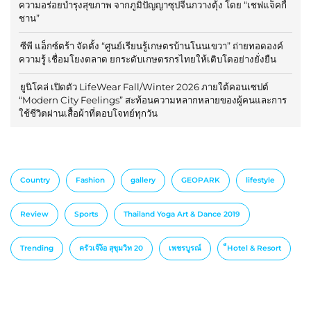
ความอร่อยบำรุงสุขภาพ จากภูมิปัญญาซุปจีนกวางตุ้ง โดย “เชฟแจ็คกี้
ชาน”
ซีพี แอ็กซ์ตร้า จัดตั้ง “ศูนย์เรียนรู้เกษตรบ้านโนนเขวา” ถ่ายทอดองค์
ความรู้ เชื่อมโยงตลาด ยกระดับเกษตรกรไทยให้เติบโตอย่างยั่งยืน
ยูนิโคล่ เปิดตัว LifeWear Fall/Winter 2026 ภายใต้คอนเซปต์
“Modern City Feelings” สะท้อนความหลากหลายของผู้คนและการ
ใช้ชีวิตผ่านเสื้อผ้าที่ตอบโจทย์ทุกวัน
Country
Fashion
gallery
GEOPARK
lifestyle
Review
Sports
Thailand Yoga Art & Dance 2019
Trending
ครัวเจ๊ง้อ สุขุมวิท 20
เพชรบูรณ์
็Hotel & Resort