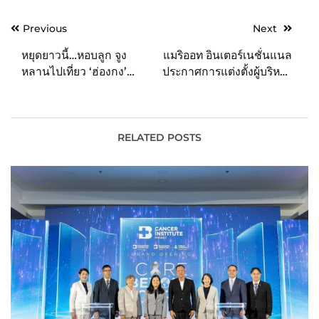
Post
Previous
Next
navigation
หยุดยาวนี้…หอบลูก จูง
แมริออท อินเตอร์เนชั่นแนล
หลานไปเที่ยว ‘ฮ่องกง’
ประกาศการแต่งตั้งผู้บริหาร
อัพเดท: สวนสนุกน่าเที่ยว
ในภูมิภาคเอเชียแปซิฟิก
ที่พักสุดคิ้วท์ teamLab
โดยการแต่งตั้งทีมผู้นำใหม่
ฉบับเอาใจเด็ก
นับเป็นส่วนหนึ่งของการส่ง
เสริมแผนการเติบโตของ
RELATED POSTS
บริษัท