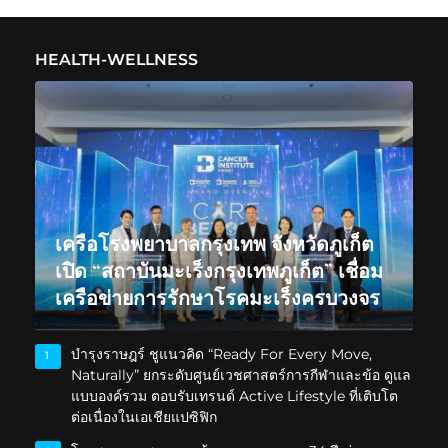
HEALTH-WELLNESS
เครือโรงพยาบาลกรุงเทพ จังหวัดภูเก็ต
เปิด “สถาบันมะเร็งกรุงเทพภูเก็ต” เชื่อม
เครือข่ายการรักษาโรคมะเร็งครบวงจร
บำรุงราษฎร์ ชูแนวคิด “Ready For Every Move,
1
Naturally” ยกระดับศูนย์เวชศาสตร์การกีฬาและข้อ ดูแล
แบบองค์รวม ตอบรับเทรนด์ Active Lifestyle ที่เติบโต
ต่อเนื่องในเอเชียแปซิฟิก