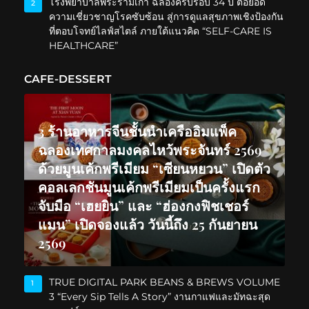
โรงพยาบาลพระรามเก้า ฉลองครบรอบ 34 ปี ต่อยอด
2
ความเชี่ยวชาญโรคซับซ้อน สู่การดูแลสุขภาพเชิงป้องกัน
ที่ตอบโจทย์ไลฟ์สไตล์ ภายใต้แนวคิด “SELF-CARE IS
HEALTHCARE”
CAFE-DESSERT
3 ร้านอาหารจีนชั้นนำเครืออิมแพ็ค
ฉลองเทศกาลมงคลไหว้พระจันทร์ 2569
ด้วยมูนเค้กพรีเมียม “เซียนหยวน” เปิดตัว
คอลเลกชันมูนเค้กพรีเมียมเป็นครั้งแรก
จับมือ “เฮยยิน” และ “ฮ่องกงฟิชเชอร์
แมน” เปิดจองแล้ว วันนี้ถึง 25 กันยายน
2569
TRUE DIGITAL PARK BEANS & BREWS VOLUME
1
3 “Every Sip Tells A Story” งานกาแฟและมัทฉะสุด