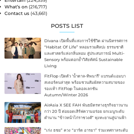
Entertain
(224,559)
What’s on
(216,717)
Contact us
(43,661)
POSTS LIST
Divana เปิดพื้นที่แห่งการใช้ชีวิต ผ่านนิทรรศการ
“Habitat Of Life” หลอมรวมศิลปะ ธรรมชาติ
และศาสตร์แห่งกลิ่นหอม สู่ประสบการณ์ Multi-
Sensory พร้อมตอกย้ำวิสัยทัศน์ Sustainable
Living
FitFlop เปิดตัว ‘น้ำตาล-ทิพนารี’ แบรนด์แอมบา
สเดอร์คนล่าสุด พร้อมชวนสัมผัสความสบายของ
รองเท้า FitFlop ในคอลเลกชัน
Autumn/Winter 2026
AirAsia X SEE FAH พันธมิตรทางธุรกิจยาวนาน
กว่า 20 ปี ต่อยอดเสิร์ฟความอร่อย ยกเมนูระดับ
ตำนาน “ข้าวหน้าไก่ราชวงศ์” พุ่งทะยานสู่น่านฟ้า
“เก่ง ธชย” ควง “อาร์ต อารยา” ร่วมเทศกาลระดับ