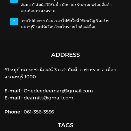
อัมพวา” สัมผัสวิถีริมน้ำ ตักบาตรรับอรุณ พร้อมดื่มด่ำ
เสน่ห์สมุทรสงคราม
วาบไปพักกาย ย้อนเวลาไปพักใจที่ ‘ทับขวัญ รีสอร์ท
2
นนทบุรี’ เสน่ห์เรือนไทยโบราณใกล้แค่เอื้อม
ADDRESS
61 หมู่บ้านประชานิเวศน์ 3 ถ.สามัคคี ต.ท่าทราย อ.เมือง
จ.นนทบุรี 1000
E-mail :
Onedeedeemag@gmail.com
E-mail :
dearnitt@gmail.com
Phone
: 061-356-3556
TAGS