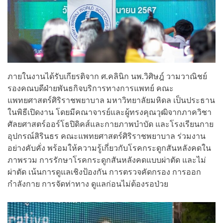
ภายในงานได้รับเกียรติจาก ศ.คลินิก นพ.วิศิษฎ์ วามวาณิชย์
รองคณบดีฝ่ายพันธกิจบริการทางการแพทย์ คณะ
แพทยศาสตร์ศิริราชพยาบาล มหาวิทยาลัยมหิดล เป็นประธาน
ในพิธีเปิดงาน โดยมีคณาจารย์และผู้ทรงคุณวุฒิจากภาควิชา
ศัลยศาสตร์ออร์โธปิดิคส์และกายภาพบำบัด และโรงเรียนกาย
อุปกรณ์สิรินธร คณะแพทยศาสตร์ศิริราชพยาบาล ร่วมงาน
อย่างคับคั่ง พร้อมให้ความรู้เกี่ยวกับโรคกระดูกสันหลังคดใน
ภาพรวม การรักษาโรคกระดูกสันหลังคดแบบผ่าตัด และไม่
ผ่าตัด เน้นการดูแลเชิงป้องกัน การตรวจคัดกรอง การออก
กำลังกาย การจัดท่าทาง ดูแลก่อนไม่ต้องรอป่วย