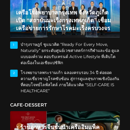
เครือโรงพยาบาลกรุงเทพ จังหวัดภูเก็ต
เปิด “สถาบันมะเร็งกรุงเทพภูเก็ต” เชื่อม
เครือข่ายการรักษาโรคมะเร็งครบวงจร
บำรุงราษฎร์ ชูแนวคิด “Ready For Every Move,
1
Naturally” ยกระดับศูนย์เวชศาสตร์การกีฬาและข้อ ดูแล
แบบองค์รวม ตอบรับเทรนด์ Active Lifestyle ที่เติบโต
ต่อเนื่องในเอเชียแปซิฟิก
โรงพยาบาลพระรามเก้า ฉลองครบรอบ 34 ปี ต่อยอด
2
ความเชี่ยวชาญโรคซับซ้อน สู่การดูแลสุขภาพเชิงป้องกัน
ที่ตอบโจทย์ไลฟ์สไตล์ ภายใต้แนวคิด “SELF-CARE IS
HEALTHCARE”
CAFE-DESSERT
3 ร้านอาหารจีนชั้นนำเครืออิมแพ็ค