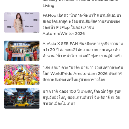
Living
FitFlop เปิดตัว ‘น้ำตาล-ทิพนารี’ แบรนด์แอมบา
สเดอร์คนล่าสุด พร้อมชวนสัมผัสความสบายของ
รองเท้า FitFlop ในคอลเลกชัน
Autumn/Winter 2026
AirAsia X SEE FAH พันธมิตรทางธุรกิจยาวนาน
กว่า 20 ปี ต่อยอดเสิร์ฟความอร่อย ยกเมนูระดับ
ตำนาน “ข้าวหน้าไก่ราชวงศ์” พุ่งทะยานสู่น่านฟ้า
“เก่ง ธชย” ควง “อาร์ต อารยา” ร่วมเทศกาลระดับ
โลก WorldPride Amsterdam 2026 ประกาศ
ศักดาพลังประเทศไทยสู่สายตาชาวโลก
มาเซราติ ฉลอง 100 ปี แห่งสัญลักษณ์ตรีศูล สู่บท
สรุปอันยิ่งใหญ่ ของแกรนด์ทัวร์ จีน-อิตาลี ณ ถิ่น
กำเนิดเมืองโมเดนา