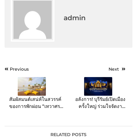
admin
Post
Previous
Next
navigation
สัมผัสมนต์เสน่ห์ในสวรรค์
อลังการ! บุรีรัมย์เปิดเมือง
ของการพักผ่อน “เทวาศรม
ครั้งใหญ่ ร่วมใจจัดงาน
เขาหลัก บีช รีสอร์ท แอนด์
“ลมหายใจของแผ่นดิน” ใน
วิลล่า”
รูปแบบมิวสิคัล ด้วย
เทคโนโลยีจัดแสดงระดับ
โลก สุดยิ่งใหญ่ตระการตา
RELATED POSTS