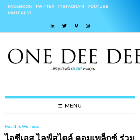
Skip
FACEBOOK
TWITTER
INSTAGRAM
YOUTUBE
to
PINTEREST
content
onedeedee
ให้ทุกวันเป็น "วันดีดี" ของคุณ
MENU
Health & Wellness
ไอซีเอส ไลฟ์สไตล์ คอมเพล็กซ์ ร่วม