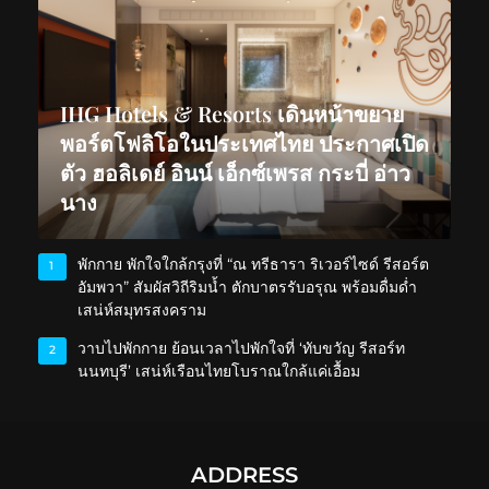
IHG Hotels & Resorts เดินหน้าขยาย
พอร์ตโฟลิโอในประเทศไทย ประกาศเปิด
ตัว ฮอลิเดย์ อินน์ เอ็กซ์เพรส กระบี่ อ่าว
นาง
พักกาย พักใจใกล้กรุงที่ “ณ ทรีธารา ริเวอร์ไซด์ รีสอร์ต
1
อัมพวา” สัมผัสวิถีริมน้ำ ตักบาตรรับอรุณ พร้อมดื่มด่ำ
เสน่ห์สมุทรสงคราม
วาบไปพักกาย ย้อนเวลาไปพักใจที่ ‘ทับขวัญ รีสอร์ท
2
นนทบุรี’ เสน่ห์เรือนไทยโบราณใกล้แค่เอื้อม
ADDRESS