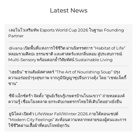
Latest News
เลอโนโวเสริมทัพ Esports World Cup 2026 ในฐานะ Founding
Partner
divana เปิดพื้นที่แห่งการใช้ชีวิต ผ่านนิทรรศการ “Habitat of Life”
หลอมรวมศิลปะ ธรรมชาติ และศาสตร์แห่งกลิ่นหอม สู่ประสบการณ์
Multi-Sensory พร้อมตอกย้ำวิสัยทัศน์ Sustainable Living
“เฮยยิน” ชวนสัมผัสศาสตร์ “The Art of Nourishing Soup” ปรุง
ความอร่อยบำรุงสุขภาพ จากภูมิปัญญาซุปจีนกวางตุ้ง โดย “เชฟแจ็คกี้
ชาน”
ซีพี แอ็กซ์ตร้า จัดตั้ง “ศูนย์เรียนรู้เกษตรบ้านโนนเขวา” ถ่ายทอดองค์
ความรู้ เชื่อมโยงตลาด ยกระดับเกษตรกรไทยให้เติบโตอย่างยั่งยืน
ยูนิโคล่ เปิดตัว LifeWear Fall/Winter 2026 ภายใต้คอนเซปต์
“Modern City Feelings” สะท้อนความหลากหลายของผู้คนและการ
ใช้ชีวิตผ่านเสื้อผ้าที่ตอบโจทย์ทุกวัน