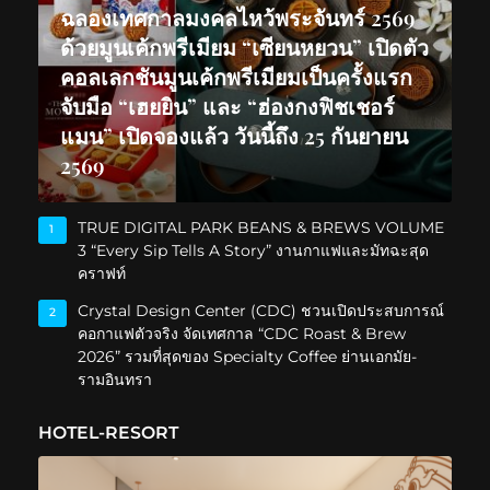
ฉลองเทศกาลมงคลไหว้พระจันทร์ 2569
ด้วยมูนเค้กพรีเมียม “เซียนหยวน” เปิดตัว
คอลเลกชันมูนเค้กพรีเมียมเป็นครั้งแรก
จับมือ “เฮยยิน” และ “ฮ่องกงฟิชเชอร์
แมน” เปิดจองแล้ว วันนี้ถึง 25 กันยายน
2569
TRUE DIGITAL PARK BEANS & BREWS VOLUME
1
3 “Every Sip Tells A Story” งานกาแฟและมัทฉะสุด
คราฟท์
Crystal Design Center (CDC) ชวนเปิดประสบการณ์
2
คอกาแฟตัวจริง จัดเทศกาล “CDC Roast & Brew
2026” รวมที่สุดของ Specialty Coffee ย่านเอกมัย-
รามอินทรา
HOTEL-RESORT