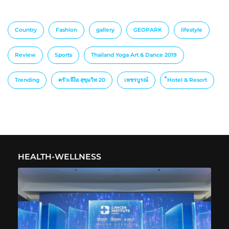
Country
Fashion
gallery
GEOPARK
lifestyle
Review
Sports
Thailand Yoga Art & Dance 2019
Trending
ครัวเจ๊ง้อ สุขุมวิท 20
เพชรบูรณ์
็Hotel & Resort
HEALTH-WELLNESS