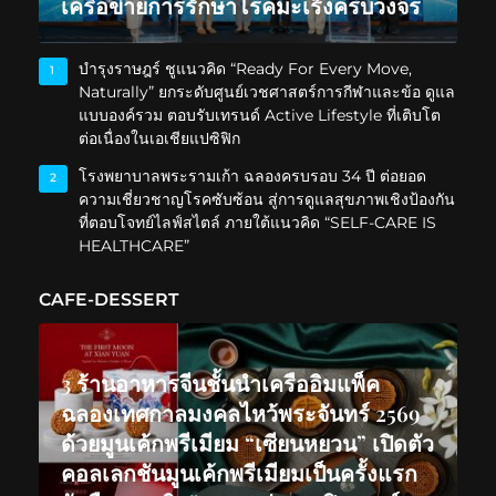
เครือข่ายการรักษาโรคมะเร็งครบวงจร
บำรุงราษฎร์ ชูแนวคิด “Ready For Every Move,
1
Naturally” ยกระดับศูนย์เวชศาสตร์การกีฬาและข้อ ดูแล
แบบองค์รวม ตอบรับเทรนด์ Active Lifestyle ที่เติบโต
ต่อเนื่องในเอเชียแปซิฟิก
โรงพยาบาลพระรามเก้า ฉลองครบรอบ 34 ปี ต่อยอด
2
ความเชี่ยวชาญโรคซับซ้อน สู่การดูแลสุขภาพเชิงป้องกัน
ที่ตอบโจทย์ไลฟ์สไตล์ ภายใต้แนวคิด “SELF-CARE IS
HEALTHCARE”
CAFE-DESSERT
3 ร้านอาหารจีนชั้นนำเครืออิมแพ็ค
ฉลองเทศกาลมงคลไหว้พระจันทร์ 2569
ด้วยมูนเค้กพรีเมียม “เซียนหยวน” เปิดตัว
คอลเลกชันมูนเค้กพรีเมียมเป็นครั้งแรก