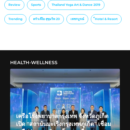
Review
Sports
Thailand Yoga Art & Dance 2019
Trending
ครัวเจ๊ง้อ สุขุมวิท 20
เพชรบูรณ์
็Hotel & Resort
HEALTH-WELLNESS
เครือโรงพยาบาลกรุงเทพ จังหวัดภูเก็ต
เปิด “สถาบันมะเร็งกรุงเทพภูเก็ต” เชื่อม