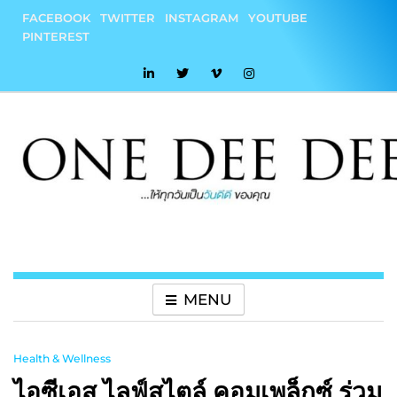
Skip
FACEBOOK
TWITTER
INSTAGRAM
YOUTUBE
to
PINTEREST
content
onedeedee
ให้ทุกวันเป็น "วันดีดี" ของคุณ
MENU
Health & Wellness
ไอซีเอส ไลฟ์สไตล์ คอมเพล็กซ์ ร่วม