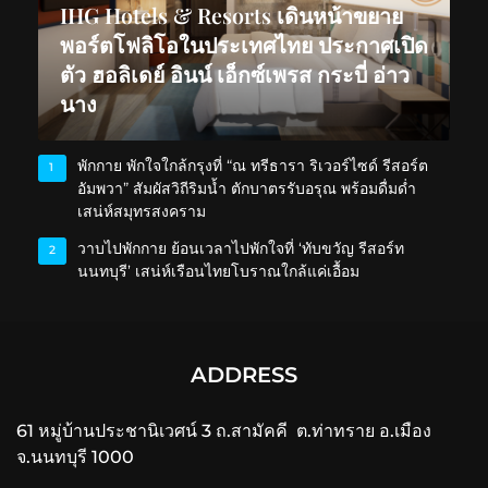
IHG Hotels & Resorts เดินหน้าขยาย
พอร์ตโฟลิโอในประเทศไทย ประกาศเปิด
ตัว ฮอลิเดย์ อินน์ เอ็กซ์เพรส กระบี่ อ่าว
นาง
พักกาย พักใจใกล้กรุงที่ “ณ ทรีธารา ริเวอร์ไซด์ รีสอร์ต
1
อัมพวา” สัมผัสวิถีริมน้ำ ตักบาตรรับอรุณ พร้อมดื่มด่ำ
เสน่ห์สมุทรสงคราม
วาบไปพักกาย ย้อนเวลาไปพักใจที่ ‘ทับขวัญ รีสอร์ท
2
นนทบุรี’ เสน่ห์เรือนไทยโบราณใกล้แค่เอื้อม
ADDRESS
61 หมู่บ้านประชานิเวศน์ 3 ถ.สามัคคี ต.ท่าทราย อ.เมือง
จ.นนทบุรี 1000