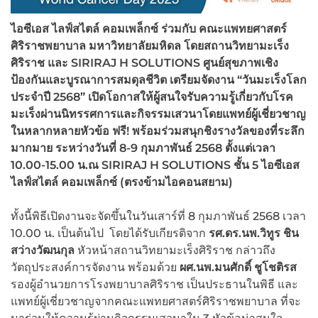
ไอซีเอส ไลฟ์สไตล์ คอมเพล็กซ์ ร่วมกับ คณะแพทยศาสตร์
ศิริราชพยาบาล มหาวิทยาลัยมหิดล โดยสถานวิทยามะเร็ง
ศิริราช และ SIRIRAJ H SOLUTIONS
ศูนย์สุขภาพเชิง
ป้องกันและบูรณาการสมดุลชีวิต เตรียมจัดงาน “วันมะเร็งโลก
ประจำปี 2568”
เปิดโอกาสให้ผู้สนใจรับความรู้เกี่ยวกับโรค
มะเร็งผ่านนิทรรศการและกิจรรมเสวนาโดยแพทย์ผู้เชี่ยวชาญ
ในหลากหลายหัวข้อ ฟรี! พร้อมร่วมสนุกชิงรางวัลของที่ระลึก
มากมาย ระหว่างวันที่ 8-9
กุมภาพันธ์ 2568
ตั้งแต่เวลา
10.00-15.00
น.ณ SIRIRAJ H SOLUTIONS
ชั้น 5
ไอซีเอส
ไลฟ์สไตล์ คอมเพล็กซ์ (ตรงข้ามไอคอนสยาม)
ทั้งนี้พิธีเปิดงานจะจัดขึ้นในวันเสาร์ที่ 8 กุมภาพันธ์ 2568 เวลา
10.00 น. เป็นต้นไป โดยได้รับเกียรติจาก
รศ.ดร.นพ.วิทูร ชิน
สว่างวัฒนกุล
หัวหน้าสถานวิทยามะเร็งศิริราช กล่าวถึง
วัตถุประสงค์การจัดงาน พร้อมด้วย
ผศ.นพ.มนศักดิ์ ชูโชติรส
รองผู้อำนวยการโรงพยาบาลศิริราช เป็นประธานในพิธี และ
แพทย์ผู้เชี่ยวชาญจากคณะแพทยศาสตร์ศิริราชพยาบาล ที่จะ