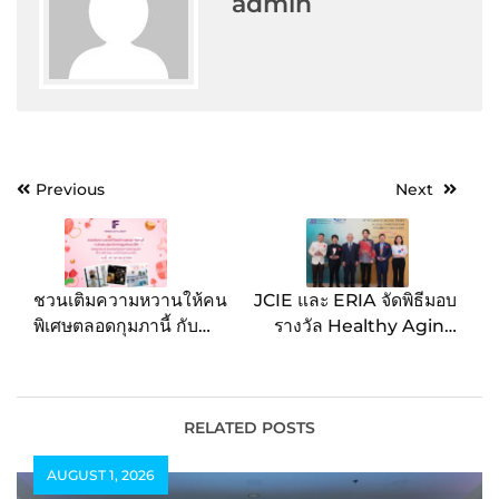
admin
Post
Previous
Next
navigation
ชวนเติมความหวานให้คน
JCIE และ ERIA จัดพิธีมอบ
พิเศษตลอดกุมภานี้ กับ
รางวัล Healthy Aging
โรงแรมในเครือฟอร์จูนทั่ว
Prize for Asian
ประเทศ เพลิดเพลินกับช่วง
Innovation (HAPI)
เวลาที่แสนหวานอย่างคุ้ม
‘นวัตกรรมแห่งเอเชียเพื่อผู้
ค่า ทั้งการพักผ่อน และมื้อ
สูงวัยสุขภาพดี ครั้งที่ 4’ ณ
RELATED POSTS
ค่ำสุดโรแมนติก วันนี้ – 28
กรุงเทพมหานคร เป็นครั้ง
AUGUST 1, 2026
กุมภาพันธ์ 2568
แรก เชิดชูความเป็นเลิศ