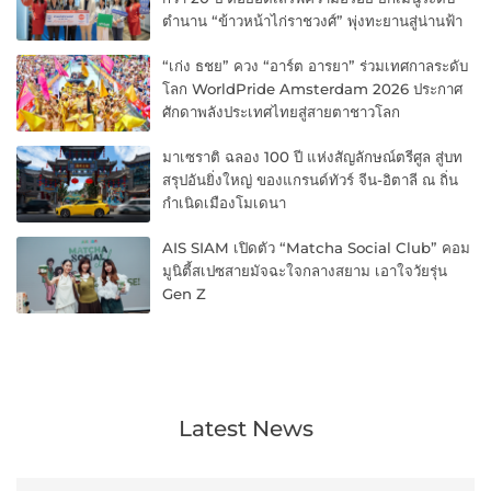
ตำนาน “ข้าวหน้าไก่ราชวงศ์” พุ่งทะยานสู่น่านฟ้า
“เก่ง ธชย” ควง “อาร์ต อารยา” ร่วมเทศกาลระดับ
โลก WorldPride Amsterdam 2026 ประกาศ
ศักดาพลังประเทศไทยสู่สายตาชาวโลก
มาเซราติ ฉลอง 100 ปี แห่งสัญลักษณ์ตรีศูล สู่บท
สรุปอันยิ่งใหญ่ ของแกรนด์ทัวร์ จีน-อิตาลี ณ ถิ่น
กำเนิดเมืองโมเดนา
AIS SIAM เปิดตัว “Matcha Social Club” คอม
มูนิตี้สเปซสายมัจฉะใจกลางสยาม เอาใจวัยรุ่น
Gen Z
Latest News