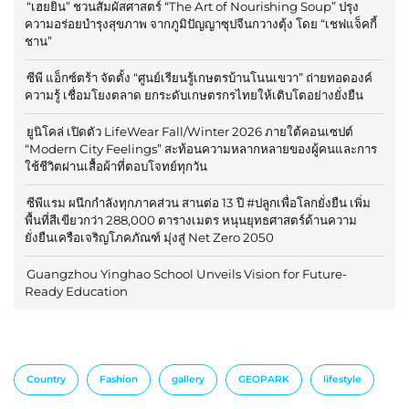
“เฮยยิน” ชวนสัมผัสศาสตร์ “The Art of Nourishing Soup” ปรุง
ความอร่อยบำรุงสุขภาพ จากภูมิปัญญาซุปจีนกวางตุ้ง โดย “เชฟแจ็คกี้
ชาน”
ซีพี แอ็กซ์ตร้า จัดตั้ง “ศูนย์เรียนรู้เกษตรบ้านโนนเขวา” ถ่ายทอดองค์
ความรู้ เชื่อมโยงตลาด ยกระดับเกษตรกรไทยให้เติบโตอย่างยั่งยืน
ยูนิโคล่ เปิดตัว LifeWear Fall/Winter 2026 ภายใต้คอนเซปต์
“Modern City Feelings” สะท้อนความหลากหลายของผู้คนและการ
ใช้ชีวิตผ่านเสื้อผ้าที่ตอบโจทย์ทุกวัน
ซีพีแรม ผนึกกำลังทุกภาคส่วน สานต่อ 13 ปี #ปลูกเพื่อโลกยั่งยืน เพิ่ม
พื้นที่สีเขียวกว่า 288,000 ตารางเมตร หนุนยุทธศาสตร์ด้านความ
ยั่งยืนเครือเจริญโภคภัณฑ์ มุ่งสู่ Net Zero 2050
Guangzhou Yinghao School Unveils Vision for Future-
Ready Education
Country
Fashion
gallery
GEOPARK
lifestyle