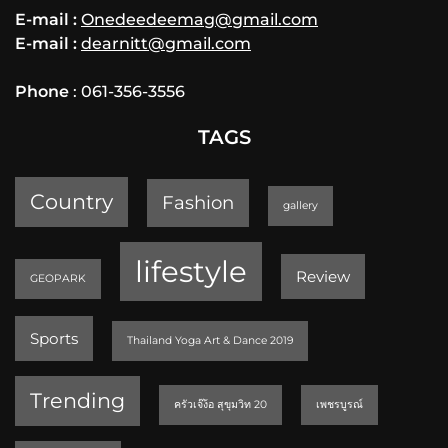
E-mail :
Onedeedeemag@gmail.com
E-mail :
dearnitt@gmail.com
Phone
: 061-356-3556
TAGS
Country
Fashion
gallery
lifestyle
Review
GEOPARK
Sports
Thailand Yoga Art & Dance 2019
Trending
ครัวเจ๊ง้อ สุขุมวิท 20
เพชรบูรณ์