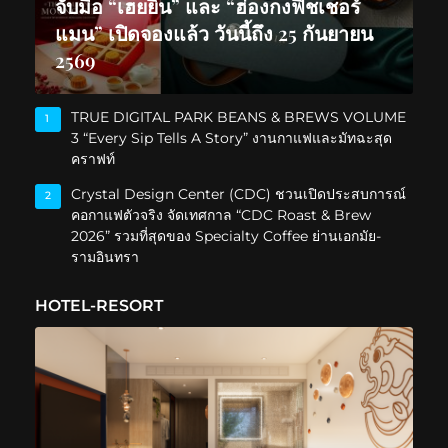
จับมือ “เฮยยิน” และ “ฮ่องกงฟิชเชอร์
แมน” เปิดจองแล้ว วันนี้ถึง 25 กันยายน
2569
TRUE DIGITAL PARK BEANS & BREWS VOLUME
1
3 “Every Sip Tells A Story” งานกาแฟและมัทฉะสุด
คราฟท์
Crystal Design Center (CDC) ชวนเปิดประสบการณ์
2
คอกาแฟตัวจริง จัดเทศกาล “CDC Roast & Brew
2026” รวมที่สุดของ Specialty Coffee ย่านเอกมัย-
รามอินทรา
HOTEL-RESORT