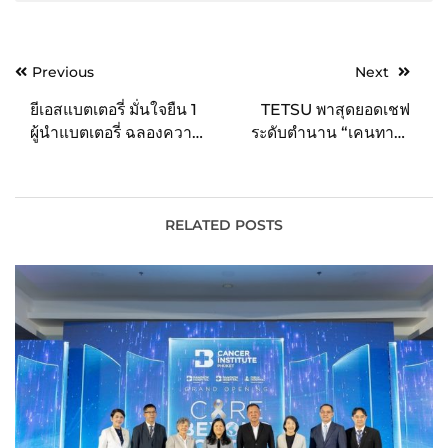
Post
Previous
Next
navigation
ยีเอสแบตเตอรี่ มั่นใจยืน 1
TETSU พาสุดยอดเชฟ
ผู้นำแบตเตอรี่ ฉลองความ
ระดับตำนาน “เคนทาโร่
ยิ่งใหญ่ จัดงาน “GS
นากาฮาระ” กลับมาตอกย้ำ
BATTERY DEALER
ประสบการณ์สุดเอ็กซ์คลูซี
PARTY 2022”
ฟอีกครั้ง! กับคอร์สโอมากา
เสะ ยากินิกุระดับพรีเมียมที่
RELATED POSTS
ทุกคนรอคอย