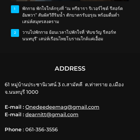
พักกาย พักใจใกล้กรุงที่ “ณ ทรีธารา ริเวอร์ไซด์ รีสอร์ต
1
อัมพวา” สัมผัสวิถีริมน้ำ ตักบาตรรับอรุณ พร้อมดื่มด่ำ
เสน่ห์สมุทรสงคราม
วาบไปพักกาย ย้อนเวลาไปพักใจที่ ‘ทับขวัญ รีสอร์ท
2
นนทบุรี’ เสน่ห์เรือนไทยโบราณใกล้แค่เอื้อม
ADDRESS
61 หมู่บ้านประชานิเวศน์ 3 ถ.สามัคคี ต.ท่าทราย อ.เมือง
จ.นนทบุรี 1000
E-mail :
Onedeedeemag@gmail.com
E-mail :
dearnitt@gmail.com
Phone
: 061-356-3556