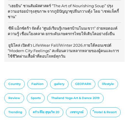
“เฮยยิน” ชวนสัมผัสศาสตร์ “The Art of Nourishing Soup” ปรุง
ความอร่อยบำรุงสุขภาพ จากภูมิปัญญาซุปจีนกวางตุ้ง โดย “เชฟแจ็คกี้
ชาน”
ซีพี แอ็กซ์ตร้า จัดตั้ง “ศูนย์เรียนรู้เกษตรบ้านโนนเขวา” ถ่ายทอดองค์
ความรู้ เชื่อมโยงตลาด ยกระดับเกษตรกรไทยให้เติบโตอย่างยั่งยืน
ยูนิโคล่ เปิดตัว LifeWear Fall/Winter 2026 ภายใต้คอนเซปต์
“Modern City Feelings” สะท้อนความหลากหลายของผู้คนและการ
ใช้ชีวิตผ่านเสื้อผ้าที่ตอบโจทย์ทุกวัน
Country
Fashion
gallery
GEOPARK
lifestyle
Review
Sports
Thailand Yoga Art & Dance 2019
Trending
ครัวเจ๊ง้อ สุขุมวิท 20
เพชรบูรณ์
็Hotel & Resort