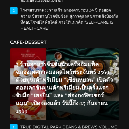
ต่อเนื่องในเอเชียแปซิฟิก
โรงพยาบาลพระรามเก้า ฉลองครบรอบ 34 ปี ต่อยอด
2
ความเชี่ยวชาญโรคซับซ้อน สู่การดูแลสุขภาพเชิงป้องกัน
ที่ตอบโจทย์ไลฟ์สไตล์ ภายใต้แนวคิด “SELF-CARE IS
HEALTHCARE”
CAFE-DESSERT
3 ร้านอาหารจีนชั้นนำเครืออิมแพ็ค
ฉลองเทศกาลมงคลไหว้พระจันทร์ 2569
ด้วยมูนเค้กพรีเมียม “เซียนหยวน” เปิดตัว
คอลเลกชันมูนเค้กพรีเมียมเป็นครั้งแรก
จับมือ “เฮยยิน” และ “ฮ่องกงฟิชเชอร์
แมน” เปิดจองแล้ว วันนี้ถึง 25 กันยายน
2569
TRUE DIGITAL PARK BEANS & BREWS VOLUME
1