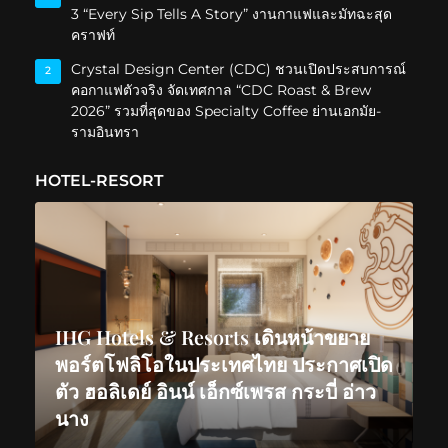
3 “Every Sip Tells A Story” งานกาแฟและมัทฉะสุด
คราฟท์
Crystal Design Center (CDC) ชวนเปิดประสบการณ์
2
คอกาแฟตัวจริง จัดเทศกาล “CDC Roast & Brew
2026” รวมที่สุดของ Specialty Coffee ย่านเอกมัย-
รามอินทรา
HOTEL-RESORT
IHG Hotels & Resorts เดินหน้าขยาย
พอร์ตโฟลิโอในประเทศไทย ประกาศเปิด
ตัว ฮอลิเดย์ อินน์ เอ็กซ์เพรส กระบี่ อ่าว
นาง