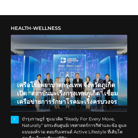
HEALTH-WELLNESS
เครือโรงพยาบาลกรุงเทพ จังหวัดภูเก็ต
เปิด “สถาบันมะเร็งกรุงเทพภูเก็ต” เชื่อม
เครือข่ายการรักษาโรคมะเร็งครบวงจร
บำรุงราษฎร์ ชูแนวคิด “Ready For Every Move,
1
Naturally” ยกระดับศูนย์เวชศาสตร์การกีฬาและข้อ ดูแล
แบบองค์รวม ตอบรับเทรนด์ Active Lifestyle ที่เติบโต