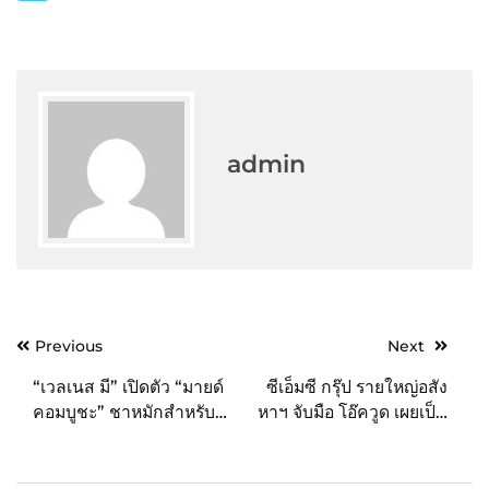
admin
Post
Previous
Next
navigation
“เวลเนส มี” เปิดตัว “มายด์
ซีเอ็มซี กรุ๊ป รายใหญ่อสัง
คอมบูชะ” ชาหมักสำหรับ
หาฯ จับมือ โอ๊ควูด เผยเป็น
คนรักสุขภาพ พร้อมแนะนำ
จิ๊กซอว์สำคัญรุกธุรกิจ
ผลิตภัณฑ์ล่าสุด “MIND
โรงแรมและการบริการ
KOMBUCHA
“โอ๊ควูด สวีท ติวานนท์”