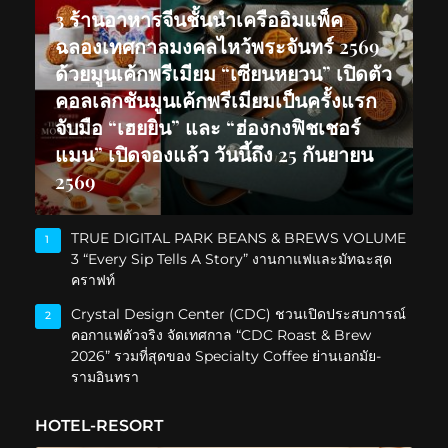
3 ร้านอาหารจีนชั้นนำเครืออิมแพ็ค
ฉลองเทศกาลมงคลไหว้พระจันทร์ 2569
ด้วยมูนเค้กพรีเมียม “เซียนหยวน” เปิดตัว
คอลเลกชันมูนเค้กพรีเมียมเป็นครั้งแรก
จับมือ “เฮยยิน” และ “ฮ่องกงฟิชเชอร์
แมน” เปิดจองแล้ว วันนี้ถึง 25 กันยายน
2569
TRUE DIGITAL PARK BEANS & BREWS VOLUME
1
3 “Every Sip Tells A Story” งานกาแฟและมัทฉะสุด
คราฟท์
Crystal Design Center (CDC) ชวนเปิดประสบการณ์
2
คอกาแฟตัวจริง จัดเทศกาล “CDC Roast & Brew
2026” รวมที่สุดของ Specialty Coffee ย่านเอกมัย-
รามอินทรา
HOTEL-RESORT