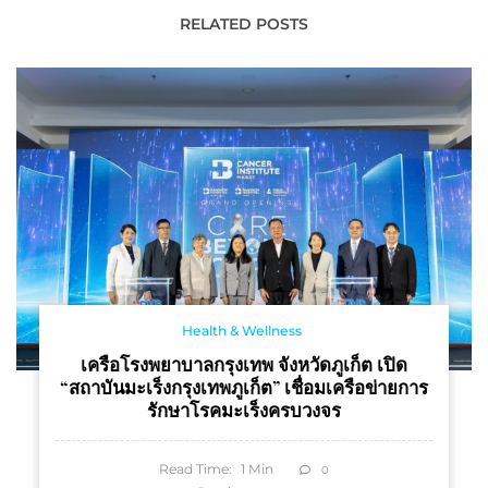
SPARKLING” มายด์เรื่อง
เซอร์วิส เรสซิเดนซ์หรู
RELATED POSTS
ลำไส้ใส่ใจสุขภาพ
มูลค่ากว่า 1,000 ล้าน
Health & Wellness
เครือโรงพยาบาลกรุงเทพ จังหวัดภูเก็ต เปิด
“สถาบันมะเร็งกรุงเทพภูเก็ต” เชื่อมเครือข่ายการ
รักษาโรคมะเร็งครบวงจร
Read Time:
1
Min
0