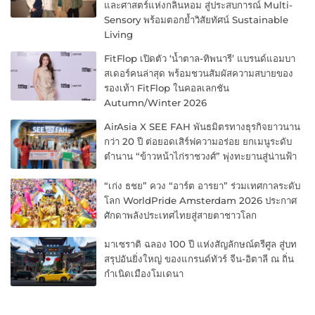
และศาสตร์แห่งกลิ่นหอม สู่ประสบการณ์ Multi-
Sensory พร้อมตอกย้ำวิสัยทัศน์ Sustainable
Living
FitFlop เปิดตัว ‘น้ำตาล-ทิพนารี’ แบรนด์แอมบา
สเดอร์คนล่าสุด พร้อมชวนสัมผัสความสบายของ
รองเท้า FitFlop ในคอลเลกชัน
Autumn/Winter 2026
AirAsia X SEE FAH พันธมิตรทางธุรกิจยาวนาน
กว่า 20 ปี ต่อยอดเสิร์ฟความอร่อย ยกเมนูระดับ
ตำนาน “ข้าวหน้าไก่ราชวงศ์” พุ่งทะยานสู่น่านฟ้า
“เก่ง ธชย” ควง “อาร์ต อารยา” ร่วมเทศกาลระดับ
โลก WorldPride Amsterdam 2026 ประกาศ
ศักดาพลังประเทศไทยสู่สายตาชาวโลก
มาเซราติ ฉลอง 100 ปี แห่งสัญลักษณ์ตรีศูล สู่บท
สรุปอันยิ่งใหญ่ ของแกรนด์ทัวร์ จีน-อิตาลี ณ ถิ่น
กำเนิดเมืองโมเดนา