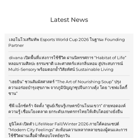
Latest News
เลอโนโวเสริมทัพ Esports World Cup 2026 ในฐานะ Founding
Partner
divana เปิดพื้นที่แห่งการใช้ชีวิต ผ่านนิทรรศการ “Habitat of Life”
หลอมรวมศิลปะ ธรรมชาติ และศาสตร์แห่งกลิ่นหอม สู่ประสบการณ์
Multi-Sensory พร้อมตอกย้ำวิสัยทัศน์ Sustainable Living
“เฮยยิน” ชวนสัมผัสศาสตร์ “The Art of Nourishing Soup” ปรุง
ความอร่อยบำรุงสุขภาพ จากภูมิปัญญาซุปจีนกวางตุ้ง โดย “เชฟแจ็คกี้
ชาน”
ซีพี แอ็กซ์ตร้า จัดตั้ง “ศูนย์เรียนรู้เกษตรบ้านโนนเขวา” ถ่ายทอดองค์
ความรู้ เชื่อมโยงตลาด ยกระดับเกษตรกรไทยให้เติบโตอย่างยั่งยืน
ยูนิโคล่ เปิดตัว LifeWear Fall/Winter 2026 ภายใต้คอนเซปต์
“Modern City Feelings” สะท้อนความหลากหลายของผู้คนและการ
ใช้ชีวิตผ่านเสื้อผ้าที่ตอบโจทย์ทุกวัน