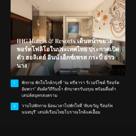
IHG Hotels & Resorts เดินหน้าขยาย
พอร์ตโฟลิโอในประเทศไทย ประกาศเปิด
ตัว ฮอลิเดย์ อินน์ เอ็กซ์เพรส กระบี่ อ่าว
นาง
พักกาย พักใจใกล้กรุงที่ “ณ ทรีธารา ริเวอร์ไซด์ รีสอร์ต
1
อัมพวา” สัมผัสวิถีริมน้ำ ตักบาตรรับอรุณ พร้อมดื่มด่ำ
เสน่ห์สมุทรสงคราม
วาบไปพักกาย ย้อนเวลาไปพักใจที่ ‘ทับขวัญ รีสอร์ท
2
นนทบุรี’ เสน่ห์เรือนไทยโบราณใกล้แค่เอื้อม