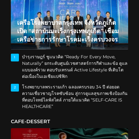
เครือโรงพยาบาลกรุงเทพ จังหวัดภูเก็ต
เปิด “สถาบันมะเร็งกรุงเทพภูเก็ต” เชื่อม
เครือข่ายการรักษาโรคมะเร็งครบวงจร
บำรุงราษฎร์ ชูแนวคิด “Ready For Every Move,
1
Naturally” ยกระดับศูนย์เวชศาสตร์การกีฬาและข้อ ดูแล
แบบองค์รวม ตอบรับเทรนด์ Active Lifestyle ที่เติบโต
ต่อเนื่องในเอเชียแปซิฟิก
โรงพยาบาลพระรามเก้า ฉลองครบรอบ 34 ปี ต่อยอด
2
ความเชี่ยวชาญโรคซับซ้อน สู่การดูแลสุขภาพเชิงป้องกัน
ที่ตอบโจทย์ไลฟ์สไตล์ ภายใต้แนวคิด “SELF-CARE IS
HEALTHCARE”
CAFE-DESSERT