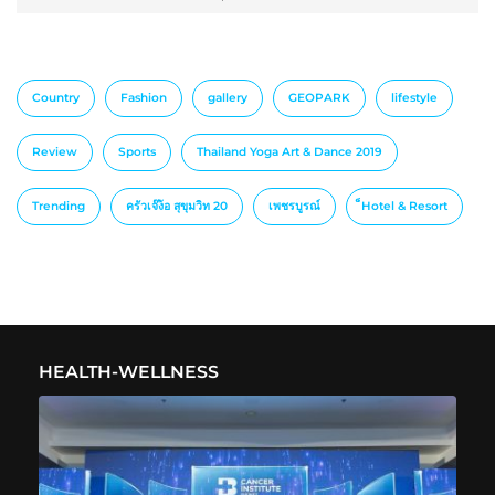
Country
Fashion
gallery
GEOPARK
lifestyle
Review
Sports
Thailand Yoga Art & Dance 2019
Trending
ครัวเจ๊ง้อ สุขุมวิท 20
เพชรบูรณ์
็Hotel & Resort
HEALTH-WELLNESS