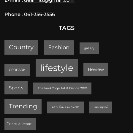
E-mail :
dearnitt@gmail.com
Phone
: 061-356-3556
TAGS
Country
Fashion
gallery
lifestyle
Review
GEOPARK
Sports
Thailand Yoga Art & Dance 2019
Trending
ครัวเจ๊ง้อ สุขุมวิท 20
เพชรบูรณ์
็Hotel & Resort