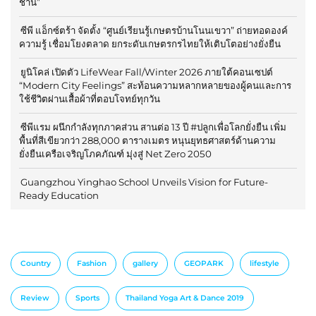
ชาน”
ซีพี แอ็กซ์ตร้า จัดตั้ง “ศูนย์เรียนรู้เกษตรบ้านโนนเขวา” ถ่ายทอดองค์
ความรู้ เชื่อมโยงตลาด ยกระดับเกษตรกรไทยให้เติบโตอย่างยั่งยืน
ยูนิโคล่ เปิดตัว LifeWear Fall/Winter 2026 ภายใต้คอนเซปต์
“Modern City Feelings” สะท้อนความหลากหลายของผู้คนและการ
ใช้ชีวิตผ่านเสื้อผ้าที่ตอบโจทย์ทุกวัน
ซีพีแรม ผนึกกำลังทุกภาคส่วน สานต่อ 13 ปี #ปลูกเพื่อโลกยั่งยืน เพิ่ม
พื้นที่สีเขียวกว่า 288,000 ตารางเมตร หนุนยุทธศาสตร์ด้านความ
ยั่งยืนเครือเจริญโภคภัณฑ์ มุ่งสู่ Net Zero 2050
Guangzhou Yinghao School Unveils Vision for Future-
Ready Education
Country
Fashion
gallery
GEOPARK
lifestyle
Review
Sports
Thailand Yoga Art & Dance 2019