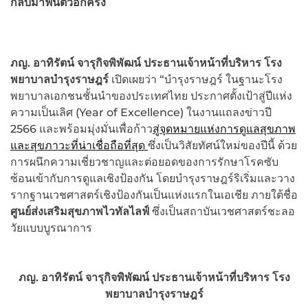
กลับมาฟื้นตัวอีกครั้ง
ภญ. อาทิรัตน์ จารุกิจพิพัฒน์ ประธานเจ้าหน้าที่บริหาร โรง
พยาบาลบำรุงราษฎร์
เปิดเผยว่า “บำรุงราษฎร์ ในฐานะโรง
พยาบาลเอกชนชั้นนำของประเทศไทย ประกาศตั้งเป้าสู่ปีแห่ง
ความเป็นเลิศ (Year of Excellence) ในงานแถลงข่าวปี
2566 และพร้อมมุ่งมั่นเพื่อก้าว
สู่จุดหมายแห่งการดูแลสุขภาพ
และสุขภาวะที่น่าเชื่อถือที่สุด
ซึ่งเป็นวิสัยทัศน์ใหม่ของปีนี้ ด้วย
การผนึกความเชี่ยวชาญและต่อยอดของการรักษาโรคซับ
ซ้อนเข้ากับการดูแลเชิงป้องกัน โดยบำรุงราษฎร์ริเริ่มและวาง
รากฐานเวชศาสตร์เชิงป้องกันเป็นแห่งแรกในเอเชีย ภายใต้ชื่อ
ศูนย์ส่งเสริมสุขภาพไวทัลไลฟ์
ซึ่งเป็นสถาบันเวชศาสตร์ชะลอ
วัยแบบบูรณาการ
ภญ. อาทิรัตน์ จารุกิจพิพัฒน์ ประธานเจ้าหน้าที่บริหาร โรง
พยาบาลบำรุงราษฎร์