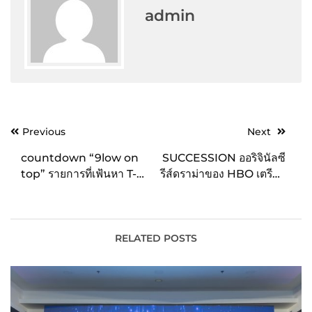
admin
Post
Previous
Next
navigation
countdown “9low on
SUCCESSION ออริจินัลซี
top” รายการที่เฟ้นหา T-
รีส์ดราม่าของ HBO เตรียม
POP โดยทีมงาน K-POP
กลับมาอีกครั้งในซีซั่นสี่
ระดับมืออาชีพ
พร้อมคอนเฟิร์มวันฉาย 27
มีนาคม นี้
RELATED POSTS