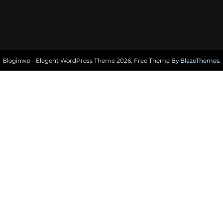
Bloginwp - Elegent WordPress Theme 2026. Free Theme By
BlazeThemes
.