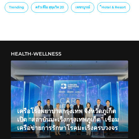
Trending
ครัวเจ๊ง้อ สุขุมวิท 20
เพชรบูรณ์
็Hotel & Resort
HEALTH-WELLNESS
เครือโรงพยาบาลกรุงเทพ จังหวัดภูเก็ต
เปิด “สถาบันมะเร็งกรุงเทพภูเก็ต” เชื่อม
เครือข่ายการรักษาโรคมะเร็งครบวงจร