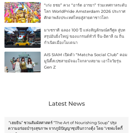
“เก่ง ธชย” ควง “อาร์ต อารยา” ร่วมเทศกาลระดับ
โลก WorldPride Amsterdam 2026 ประกาศ
ศักดาพลังประเทศไทยสู่สายตาชาวโลก
มาเซราติ ฉลอง 100 ปี แห่งสัญลักษณ์ตรีศูล สู่บท
สรุปอันยิ่งใหญ่ ของแกรนด์ทัวร์ จีน-อิตาลี ณ ถิ่น
กำเนิดเมืองโมเดนา
AIS SIAM เปิดตัว “Matcha Social Club” คอม
มูนิตี้สเปซสายมัจฉะใจกลางสยาม เอาใจวัยรุ่น
Gen Z
Latest News
“เฮยยิน” ชวนสัมผัสศาสตร์ “The Art of Nourishing Soup” ปรุง
ความอร่อยบำรุงสุขภาพ จากภูมิปัญญาซุปจีนกวางตุ้ง โดย “เชฟแจ็คกี้