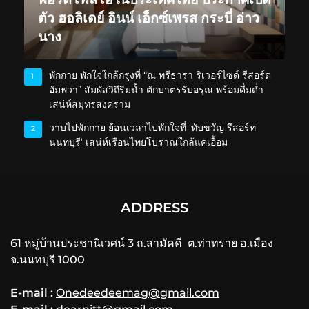
ตัว ฮอลิเดย์ อินน์ เอ็กซ์เพรส กระบี่ อ่าว
นาง
พักกาย พักใจใกล้กรุงที่ “ณ ทรีธารา ริเวอร์ไซด์ รีสอร์ต
1
อัมพวา” สัมผัสวิถีริมน้ำ ตักบาตรรับอรุณ พร้อมดื่มด่ำ
เสน่ห์สมุทรสงคราม
วาบไปพักกาย ย้อนเวลาไปพักใจที่ ‘ทับขวัญ รีสอร์ท
2
นนทบุรี’ เสน่ห์เรือนไทยโบราณใกล้แค่เอื้อม
ADDRESS
61 หมู่บ้านประชานิเวศน์ 3 ถ.สามัคคี ต.ท่าทราย อ.เมือง
จ.นนทบุรี 1000
E-mail :
Onedeedeemag@gmail.com