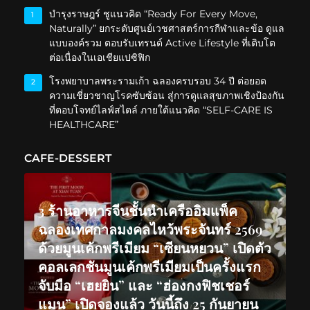
บำรุงราษฎร์ ชูแนวคิด “Ready For Every Move,
1
Naturally” ยกระดับศูนย์เวชศาสตร์การกีฬาและข้อ ดูแล
แบบองค์รวม ตอบรับเทรนด์ Active Lifestyle ที่เติบโต
ต่อเนื่องในเอเชียแปซิฟิก
โรงพยาบาลพระรามเก้า ฉลองครบรอบ 34 ปี ต่อยอด
2
ความเชี่ยวชาญโรคซับซ้อน สู่การดูแลสุขภาพเชิงป้องกัน
ที่ตอบโจทย์ไลฟ์สไตล์ ภายใต้แนวคิด “SELF-CARE IS
HEALTHCARE”
CAFE-DESSERT
3 ร้านอาหารจีนชั้นนำเครืออิมแพ็ค
ฉลองเทศกาลมงคลไหว้พระจันทร์ 2569
ด้วยมูนเค้กพรีเมียม “เซียนหยวน” เปิดตัว
คอลเลกชันมูนเค้กพรีเมียมเป็นครั้งแรก
จับมือ “เฮยยิน” และ “ฮ่องกงฟิชเชอร์
แมน” เปิดจองแล้ว วันนี้ถึง 25 กันยายน