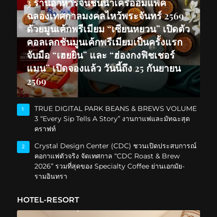
3 ร้านอาหารจีนชั้นนำเครืออิมแพ็ค
ฉลองเทศกาลมงคลไหว้พระจันทร์ 2569
ด้วยมูนเค้กพรีเมียม “เซียนหยวน” เปิดตัว
คอลเลกชันมูนเค้กพรีเมียมเป็นครั้งแรก
จับมือ “เฮยยิน” และ “ฮ่องกงฟิชเชอร์
แมน” เปิดจองแล้ว วันนี้ถึง 25 กันยายน
2569
TRUE DIGITAL PARK BEANS & BREWS VOLUME
1
3 “Every Sip Tells A Story” งานกาแฟและมัทฉะสุด
คราฟท์
Crystal Design Center (CDC) ชวนเปิดประสบการณ์
2
คอกาแฟตัวจริง จัดเทศกาล “CDC Roast & Brew
2026” รวมที่สุดของ Specialty Coffee ย่านเอกมัย-
รามอินทรา
HOTEL-RESORT