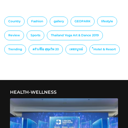
Country
Fashion
gallery
GEOPARK
lifestyle
Review
Sports
Thailand Yoga Art & Dance 2019
Trending
ครัวเจ๊ง้อ สุขุมวิท 20
เพชรบูรณ์
็Hotel & Resort
HEALTH-WELLNESS