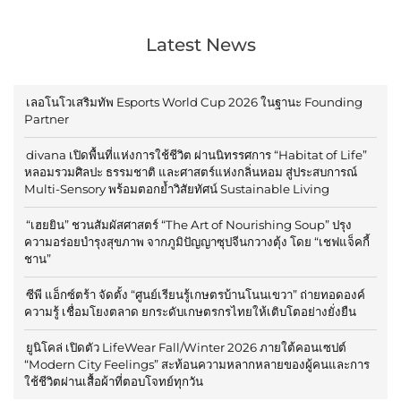
Latest News
เลอโนโวเสริมทัพ Esports World Cup 2026 ในฐานะ Founding
Partner
divana เปิดพื้นที่แห่งการใช้ชีวิต ผ่านนิทรรศการ “Habitat of Life”
หลอมรวมศิลปะ ธรรมชาติ และศาสตร์แห่งกลิ่นหอม สู่ประสบการณ์
Multi-Sensory พร้อมตอกย้ำวิสัยทัศน์ Sustainable Living
“เฮยยิน” ชวนสัมผัสศาสตร์ “The Art of Nourishing Soup” ปรุง
ความอร่อยบำรุงสุขภาพ จากภูมิปัญญาซุปจีนกวางตุ้ง โดย “เชฟแจ็คกี้
ชาน”
ซีพี แอ็กซ์ตร้า จัดตั้ง “ศูนย์เรียนรู้เกษตรบ้านโนนเขวา” ถ่ายทอดองค์
ความรู้ เชื่อมโยงตลาด ยกระดับเกษตรกรไทยให้เติบโตอย่างยั่งยืน
ยูนิโคล่ เปิดตัว LifeWear Fall/Winter 2026 ภายใต้คอนเซปต์
“Modern City Feelings” สะท้อนความหลากหลายของผู้คนและการ
ใช้ชีวิตผ่านเสื้อผ้าที่ตอบโจทย์ทุกวัน