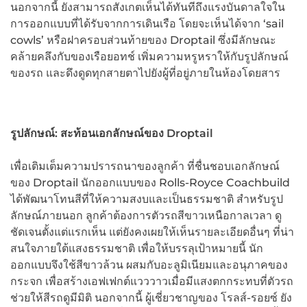
นอกจากนี้ ยังสามารถสังเกตเห็นได้ทันทีถึงแรงบันดาลใจใน
การออกแบบที่ได้รับจากการเดินเรือ โดยจะเห็นได้จาก ‘sail
cowls’ หรือฝาครอบส่วนท้ายของ Droptail ซึ่งมีลักษณะ
คล้ายคลึงกับของเรือยอทช์ เพิ่มความหรูหราให้กับรูปลักษณ์
ของรถ และดึงดูดทุกสายตาไปยังผู้ที่อยู่ภายในห้องโดยสาร
รูปลักษณ์
: สะท้อนเอกลักษณ์ของ Droptail
เพื่อเติมเต็มความปรารถนาของลูกค้า ที่ชื่นชอบเอกลักษณ์
ของ Droptail นักออกแบบของ Rolls-Royce Coachbuild
ได้พัฒนาโทนสีที่ให้ความสงบและเป็นธรรมชาติ สำหรับรูป
ลักษณ์ภายนอก ลูกค้าต้องการตัวรถสีขาวเหนือกาลเวลา ดู
ชัดเจนตั้งแต่แรกเห็น แต่ยังคงเผยให้เห็นรายละเอียดอื่นๆ ที่น่า
สนใจภายใต้แสงธรรมชาติ เพื่อให้บรรลุเป้าหมายนี้ นัก
ออกแบบจึงใช้สีขาวล้วน ผสมกับอะลูมิเนียมและอนุภาคของ
กระจก เพื่อสร้างเอฟเฟกต์แวววาวเมื่อมีแสงตกกระทบที่ตัวรถ
ช่วยให้สีรถดูมีมิติ นอกจากนี้ ผู้เชี่ยวชาญของ โรลส์-รอยซ์ ยัง