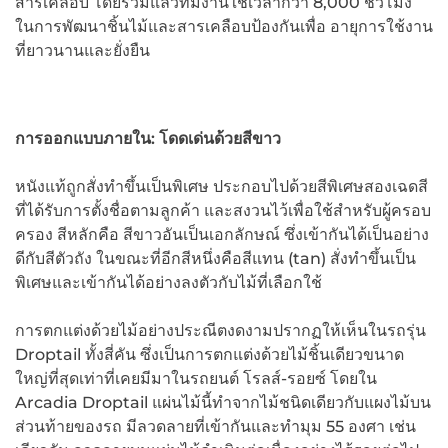
สารเคลือบ โดยรวมแล้วทีมงานใช้เวลากว่า 8,000 ชั่วโมง
ในการพัฒนาชิ้นไม้และสารเคลือบป้องกันเพื่อ อายุการใช้งาน
ที่ยาวนานและยั่งยืน
การออกแบบภายใน
: โดดเด่นด้วยสีขาว
หนังแท้ถูกสั่งทำขึ้นเป็นพิเศษ ประกอบไปด้วยสีพิเศษสองเฉดสี
ที่ได้รับการตั้งชื่อตามลูกค้า และสงวนไว้เพื่อใช้สำหรับผู้ครอบ
ครอง สีหลักคือ สีขาวอันเป็นเอกลักษณ์ ซึ่งเข้ากันได้เป็นอย่าง
ดีกับสีตัวถัง ในขณะที่อีกสีหนึ่งคือสีแทน (tan) สั่งทำขึ้นเป็น
พิเศษและเข้ากันได้อย่างลงตัวกับไม้ที่เลือกใช้
การตกแต่งด้วยไม้อย่างประณีตงดงามปรากฏให้เห็นในรถรุ่น
Droptail ทั้งสี่คัน ซึ่งเป็นการตกแต่งด้วยไม้ชิ้นเดียวขนาด
ใหญ่ที่สุดเท่าที่เคยมีมาในรถยนต์ โรลส์-รอยซ์ โดยใน
Arcadia Droptail แผ่นไม้นี้ทำจากไม้ชนิดเดียวกับแผงไม้บน
ส่วนท้ายของรถ มีลวดลายที่เข้ากันและทำมุม 55 องศา เช่น