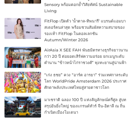
Sensory พร้อมตอกย้ำวิสัยทัศน์ Sustainable
Living
FitFlop เปิดตัว ‘น้ำตาล-ทิพนารี’ แบรนด์แอมบา
สเดอร์คนล่าสุด พร้อมชวนสัมผัสความสบายของ
รองเท้า FitFlop ในคอลเลกชัน
Autumn/Winter 2026
AirAsia X SEE FAH พันธมิตรทางธุรกิจยาวนาน
กว่า 20 ปี ต่อยอดเสิร์ฟความอร่อย ยกเมนูระดับ
ตำนาน “ข้าวหน้าไก่ราชวงศ์” พุ่งทะยานสู่น่านฟ้า
“เก่ง ธชย” ควง “อาร์ต อารยา” ร่วมเทศกาลระดับ
โลก WorldPride Amsterdam 2026 ประกาศ
ศักดาพลังประเทศไทยสู่สายตาชาวโลก
มาเซราติ ฉลอง 100 ปี แห่งสัญลักษณ์ตรีศูล สู่บท
สรุปอันยิ่งใหญ่ ของแกรนด์ทัวร์ จีน-อิตาลี ณ ถิ่น
กำเนิดเมืองโมเดนา