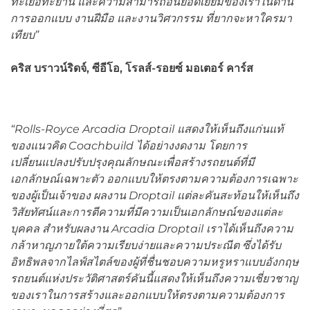
ทะเยอทะยาน และความสามารถ
อันยอดเยี่ยมของเรา
ในด้าน
การออกแบบ งานฝีมือ และงานวิศวกรรม ที่ยากจะหาใครมา
เทียบ”
คริส บราวน์ริดจ์
,
ซีอีโอ
,
โรลส์-รอยซ์ มอเตอร์ คาร์ส
“
Rolls-Royce Arcadia Droptail
แสดงให้เห็นถึงแก่นแท้
ของแนวคิด
Coachbuild
ได้อย่างงดงาม โดยการ
เปลี่ยนแปลงปรับปรุงคุณลักษณะเพื่อสร้างรถยนต์ที่มี
เอกลักษณ์เฉพาะตัว ออกแบบให้ตรงตามความต้องการเฉพาะ
ของผู้เป็นเจ้าของ ผลงาน
Droptail
แต่ละคันสะท้อนให้เห็นถึง
วิสัยทัศน์และการตีความ
ที่มีความเป็นเอกลักษณ์ของแต่ละ
บุคคล สำหรับผลงาน
Arcadia Droptail เราได้เห็นถึงความ
กล้าหาญภายใต้ความเรียบง่ายและความประณีต ซึ่งได้รับ
อิทธิพลจากไลฟ์สไตล์ของผู้ที่ชื่นชอบความหรูหราแบบอังกฤษ
รถยนต์แห่งประวัติศาสตร์คันนี้แสดงให้เห็นถึงความเชี่ยวชาญ
ของเราในการสร้างและออกแบบให้ตรงตามความต้องการ