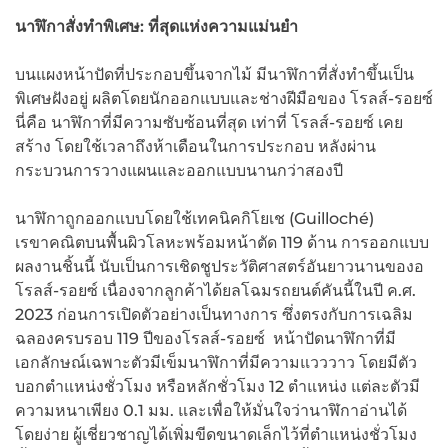
นาฬิกาสั่งทำพิเศษ
: ที่สุดแห่งความแม่นยำ
บนแผงหน้าปัดที่ประกอบขึ้นจากไม้ มีนาฬิกาที่สั่งทำขึ้นเป็น
พิเศษฝังอยู่ ผลิตโดยนักออกแบบและช่างฝีมือของ โรลส์-รอยซ์
นี่คือ นาฬิกาที่มีความซับซ้อนที่สุด เท่าที่ โรลส์-รอยซ์ เคย
สร้าง โดยใช้เวลาถึงห้าเดือนในการประกอบ หลังผ่าน
กระบวนการวางแผนและออกแบบนานกว่าสองปี
นาฬิกาถูกออกแบบโดยใช้เทคนิคกิโยเช (Guilloché)
เรขาคณิตบนพื้นผิวโลหะพร้อมหน้าตัด 119 ด้าน การออกแบบ
ผลงานชิ้นนี้ นับเป็นการเชิดชูประวัติศาสตร์อันยาวนานของอ
โรลส์-รอยซ์ เนื่องจากลูกค้าได้ยลโฉมรถยนต์คันนี้ในปี ค.ศ.
2023 ก่อนการเปิดตัวอย่างเป็นทางการ ซึ่งตรงกับการเฉลิม
ฉลองครบรอบ 119 ปีของโรลส์-รอยซ์ หน้าปัดนาฬิกาที่มี
เอกลักษณ์เฉพาะตัวมีเข็มนาฬิกาที่มีความแวววาว โดยมีตัว
บอกตำแหน่งชั่วโมง หรือหลักชั่วโมง 12 ตำแหน่ง แต่ละตัวมี
ความหนาเพียง 0.1 มม. และเพื่อให้มั่นใจว่านาฬิกาอ่านได้
โดยง่าย ผู้เชี่ยวชาญได้เพิ่มขีดขนาดเล็กไว้ที่ตำแหน่งชั่วโมง