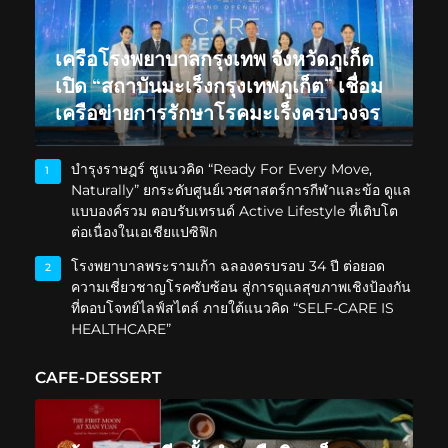
เครือโรงพยาบาลกรุงเทพ จังหวัดภูเก็ต
เปิด “สถาบันมะเร็งกรุงเทพภูเก็ต” เชื่อม
เครือข่ายการรักษาโรคมะเร็งครบวงจร
บำรุงราษฎร์ ชูแนวคิด “Ready For Every Move,
1
Naturally” ยกระดับศูนย์เวชศาสตร์การกีฬาและข้อ ดูแล
แบบองค์รวม ตอบรับเทรนด์ Active Lifestyle ที่เติบโต
ต่อเนื่องในเอเชียแปซิฟิก
โรงพยาบาลพระรามเก้า ฉลองครบรอบ 34 ปี ต่อยอด
2
ความเชี่ยวชาญโรคซับซ้อน สู่การดูแลสุขภาพเชิงป้องกัน
ที่ตอบโจทย์ไลฟ์สไตล์ ภายใต้แนวคิด “SELF-CARE IS
HEALTHCARE”
CAFE-DESSERT