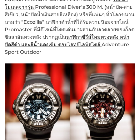
โมเดลจากรุ่น
Professional Diver’s 300 M. (หน้าปัด-สาย
สีเขียว, หน้าปัดน้ำเงินสายสีเหลือง) หรือที่แฟนๆ ทั่วโลกขนาน
นามว่า “Ecozilla” นาฬิกาดำน้ำที่ได้รับความนิยมจากไลน์
Promaster ที่มีดีไซน์ที่โดดเด่นมาผสานกับลวดลายของก็อต
ซิลลาอันทรงพลัง ปรากฏเป็น
นาฬิกาซีรีส์ใหม่ทรงพลัง หน้า
ปัดสีดำ และสีน้ำแดงเข้ม ตอบโจทย์ไลฟ์สไตล์
Adventure
Sport Outdoor