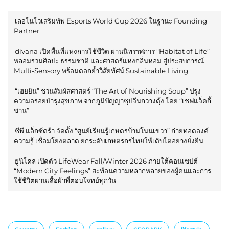
เลอโนโวเสริมทัพ Esports World Cup 2026 ในฐานะ Founding
Partner
divana เปิดพื้นที่แห่งการใช้ชีวิต ผ่านนิทรรศการ “Habitat of Life”
หลอมรวมศิลปะ ธรรมชาติ และศาสตร์แห่งกลิ่นหอม สู่ประสบการณ์
Multi-Sensory พร้อมตอกย้ำวิสัยทัศน์ Sustainable Living
“เฮยยิน” ชวนสัมผัสศาสตร์ “The Art of Nourishing Soup” ปรุง
ความอร่อยบำรุงสุขภาพ จากภูมิปัญญาซุปจีนกวางตุ้ง โดย “เชฟแจ็คกี้
ชาน”
ซีพี แอ็กซ์ตร้า จัดตั้ง “ศูนย์เรียนรู้เกษตรบ้านโนนเขวา” ถ่ายทอดองค์
ความรู้ เชื่อมโยงตลาด ยกระดับเกษตรกรไทยให้เติบโตอย่างยั่งยืน
ยูนิโคล่ เปิดตัว LifeWear Fall/Winter 2026 ภายใต้คอนเซปต์
“Modern City Feelings” สะท้อนความหลากหลายของผู้คนและการ
ใช้ชีวิตผ่านเสื้อผ้าที่ตอบโจทย์ทุกวัน