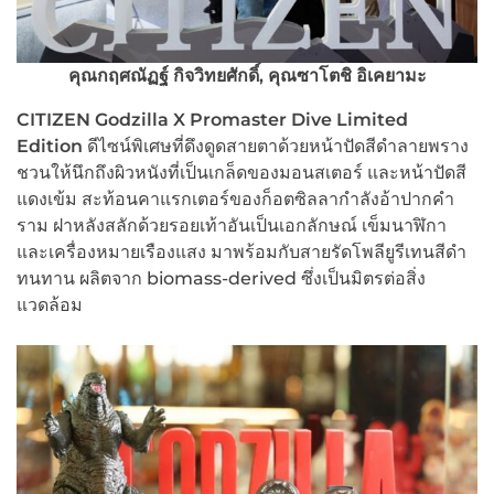
คุณกฤศณัฏฐ์ กิจวิทยศักดิ์, คุณซาโตชิ อิเคยามะ
CITIZEN Godzilla X Promaster Dive Limited
Edition
ดีไซน์พิเศษที่ดึงดูดสายตาด้วยหน้าปัดสีดำลายพราง
ชวนให้นึกถึงผิวหนังที่เป็นเกล็ดของมอนสเตอร์ และหน้าปัดสี
แดงเข้ม สะท้อนคาแรกเตอร์ของก็อตซิลลากำลังอ้าปากคำ
ราม ฝาหลังสลักด้วยรอยเท้าอันเป็นเอกลักษณ์ เข็มนาฬิกา
และเครื่องหมายเรืองแสง มาพร้อมกับสายรัดโพลียูรีเทนสีดำ
ทนทาน ผลิตจาก biomass-derived ซึ่งเป็นมิตรต่อสิ่ง
แวดล้อม