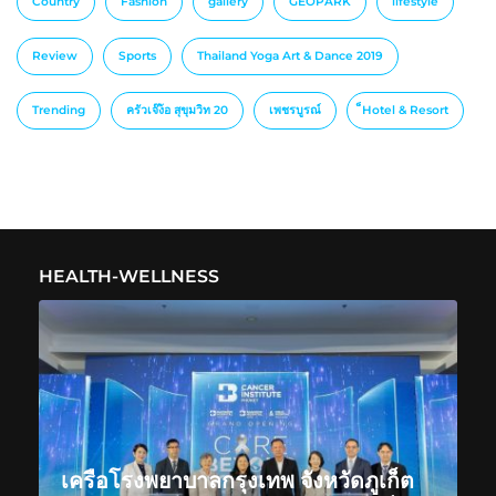
Country
Fashion
gallery
GEOPARK
lifestyle
Review
Sports
Thailand Yoga Art & Dance 2019
Trending
ครัวเจ๊ง้อ สุขุมวิท 20
เพชรบูรณ์
็Hotel & Resort
HEALTH-WELLNESS
เครือโรงพยาบาลกรุงเทพ จังหวัดภูเก็ต