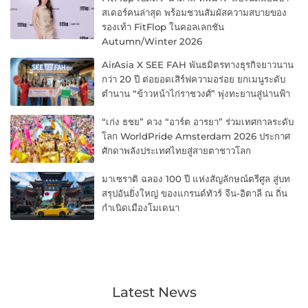
สเดอร์คนล่าสุด พร้อมชวนสัมผัสความสบายของ
รองเท้า FitFlop ในคอลเลกชัน
Autumn/Winter 2026
AirAsia X SEE FAH พันธมิตรทางธุรกิจยาวนาน
กว่า 20 ปี ต่อยอดเสิร์ฟความอร่อย ยกเมนูระดับ
ตำนาน “ข้าวหน้าไก่ราชวงศ์” พุ่งทะยานสู่น่านฟ้า
“เก่ง ธชย” ควง “อาร์ต อารยา” ร่วมเทศกาลระดับ
โลก WorldPride Amsterdam 2026 ประกาศ
ศักดาพลังประเทศไทยสู่สายตาชาวโลก
มาเซราติ ฉลอง 100 ปี แห่งสัญลักษณ์ตรีศูล สู่บท
สรุปอันยิ่งใหญ่ ของแกรนด์ทัวร์ จีน-อิตาลี ณ ถิ่น
กำเนิดเมืองโมเดนา
Latest News