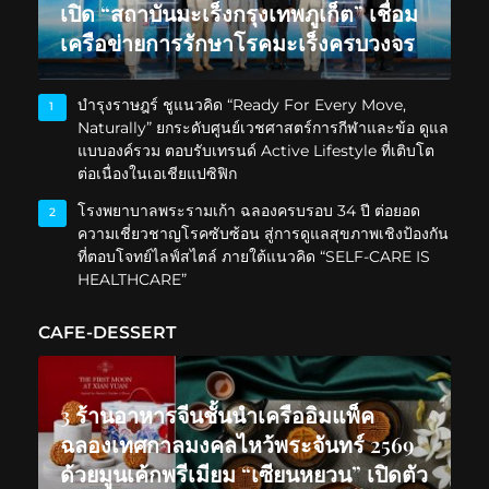
เปิด “สถาบันมะเร็งกรุงเทพภูเก็ต” เชื่อม
เครือข่ายการรักษาโรคมะเร็งครบวงจร
บำรุงราษฎร์ ชูแนวคิด “Ready For Every Move,
1
Naturally” ยกระดับศูนย์เวชศาสตร์การกีฬาและข้อ ดูแล
แบบองค์รวม ตอบรับเทรนด์ Active Lifestyle ที่เติบโต
ต่อเนื่องในเอเชียแปซิฟิก
โรงพยาบาลพระรามเก้า ฉลองครบรอบ 34 ปี ต่อยอด
2
ความเชี่ยวชาญโรคซับซ้อน สู่การดูแลสุขภาพเชิงป้องกัน
ที่ตอบโจทย์ไลฟ์สไตล์ ภายใต้แนวคิด “SELF-CARE IS
HEALTHCARE”
CAFE-DESSERT
3 ร้านอาหารจีนชั้นนำเครืออิมแพ็ค
ฉลองเทศกาลมงคลไหว้พระจันทร์ 2569
ด้วยมูนเค้กพรีเมียม “เซียนหยวน” เปิดตัว