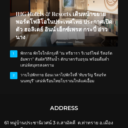
IHG Hotels & Resorts เดินหน้าขยาย
พอร์ตโฟลิโอในประเทศไทย ประกาศเปิด
ตัว ฮอลิเดย์ อินน์ เอ็กซ์เพรส กระบี่ อ่าว
นาง
พักกาย พักใจใกล้กรุงที่ “ณ ทรีธารา ริเวอร์ไซด์ รีสอร์ต
1
อัมพวา” สัมผัสวิถีริมน้ำ ตักบาตรรับอรุณ พร้อมดื่มด่ำ
เสน่ห์สมุทรสงคราม
วาบไปพักกาย ย้อนเวลาไปพักใจที่ ‘ทับขวัญ รีสอร์ท
2
นนทบุรี’ เสน่ห์เรือนไทยโบราณใกล้แค่เอื้อม
ADDRESS
61 หมู่บ้านประชานิเวศน์ 3 ถ.สามัคคี ต.ท่าทราย อ.เมือง