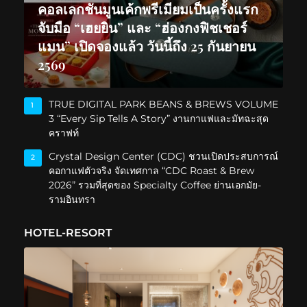
คอลเลกชันมูนเค้กพรีเมียมเป็นครั้งแรก
จับมือ “เฮยยิน” และ “ฮ่องกงฟิชเชอร์
แมน” เปิดจองแล้ว วันนี้ถึง 25 กันยายน
2569
TRUE DIGITAL PARK BEANS & BREWS VOLUME
1
3 “Every Sip Tells A Story” งานกาแฟและมัทฉะสุด
คราฟท์
Crystal Design Center (CDC) ชวนเปิดประสบการณ์
2
คอกาแฟตัวจริง จัดเทศกาล “CDC Roast & Brew
2026” รวมที่สุดของ Specialty Coffee ย่านเอกมัย-
รามอินทรา
HOTEL-RESORT