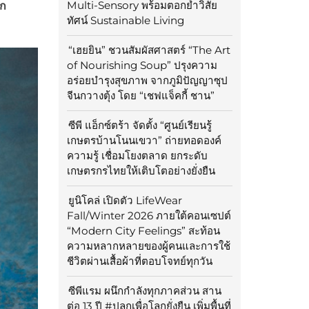
Multi-Sensory พร้อมตอกย้ำวิสัย
รก
ทัศน์ Sustainable Living
“เฮยยิน” ชวนสัมผัสศาสตร์ “The Art
of Nourishing Soup” ปรุงความ
อร่อยบำรุงสุขภาพ จากภูมิปัญญาซุป
จีนกวางตุ้ง โดย “เชฟแจ็คกี้ ชาน”
ซีพี แอ็กซ์ตร้า จัดตั้ง “ศูนย์เรียนรู้
เกษตรบ้านโนนเขวา” ถ่ายทอดองค์
ความรู้ เชื่อมโยงตลาด ยกระดับ
เกษตรกรไทยให้เติบโตอย่างยั่งยืน
ยูนิโคล่ เปิดตัว LifeWear
Fall/Winter 2026 ภายใต้คอนเซปต์
“Modern City Feelings” สะท้อน
ความหลากหลายของผู้คนและการใช้
ชีวิตผ่านเสื้อผ้าที่ตอบโจทย์ทุกวัน
ซีพีแรม ผนึกกำลังทุกภาคส่วน สาน
ต่อ 13 ปี #ปลูกเพื่อโลกยั่งยืน เพิ่มพื้นที่