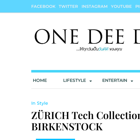
Skip
FACEBOOK
TWITTER
INSTAGRAM
YOUTUBE
P
to
content
onedeedee
ให้ทุกวันเป็น "วันดีดี" ของคุณ
HOME
LIFESTYLE
ENTERTAIN
In Style
ZÜRICH Tech Collection 
BIRKENSTOCK