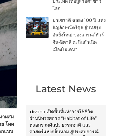
ประเทศไทยสู่สายตาชาว
โลก
มาเซราติ ฉลอง 100 ปี แห่ง
สัญลักษณ์ตรีศูล สู่บทสรุป
อันยิ่งใหญ่ ของแกรนด์ทัวร์
จีน-อิตาลี ณ ถิ่นกำเนิด
เมืองโมเดนา
Latest News
divana เปิดพื้นที่แห่งการใช้ชีวิต
 มาผสม
ผ่านนิทรรศการ “Habitat of Life”
าย โดด
หลอมรวมศิลปะ ธรรมชาติ และ
ออกแบบ
ศาสตร์แห่งกลิ่นหอม สู่ประสบการณ์