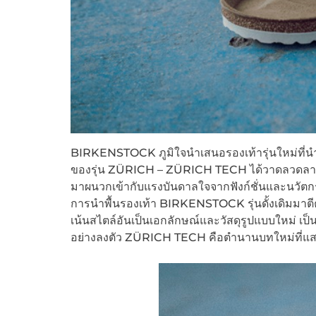
BIRKENSTOCK ภูมิใจนำเสนอรองเท้ารุ่นใหม่ที่นำน
ของรุ่น ZÜRICH – ZÜRICH TECH ได้วาดลวดลายงาน
มาผนวกเข้ากับแรงบันดาลใจจากฟังก์ชั่นและนวัตกร
การนำพื้นรองเท้า BIRKENSTOCK รุ่นดั้งเดิมม
เน้นสไตล์อันเป็นเอกลักษณ์และวัสดุรูปแบบใหม่
อย่างลงตัว ZÜRICH TECH คือตำนานบทใหม่ที่แสดงใ