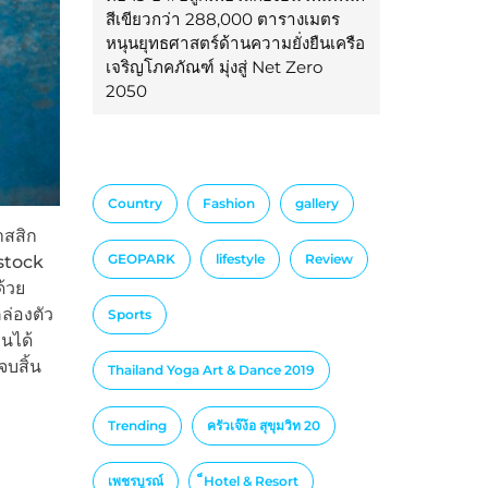
สีเขียวกว่า 288,000 ตารางเมตร
หนุนยุทธศาสตร์ด้านความยั่งยืนเครือ
เจริญโภคภัณฑ์ มุ่งสู่ Net Zero
2050
Country
Fashion
gallery
าสสิก
GEOPARK
lifestyle
Review
nstock
้วย
่องตัว
Sports
นได้
บสิ้น
Thailand Yoga Art & Dance 2019
Trending
ครัวเจ๊ง้อ สุขุมวิท 20
เพชรบูรณ์
็Hotel & Resort