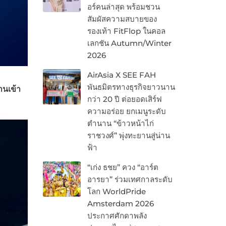
อร์คนล่าสุด พร้อมชวน
สัมผัสความสบายของ
รองเท้า FitFlop ในคอล
เลกชัน Autumn/Winter
2026
AirAsia X SEE FAH
พันธมิตรทางธุรกิจยาวนาน
านเข้า
กว่า 20 ปี ต่อยอดเสิร์ฟ
ความอร่อย ยกเมนูระดับ
ตำนาน “ข้าวหน้าไก่
ราชวงศ์” พุ่งทะยานสู่น่าน
ฟ้า
“เก่ง ธชย” ควง “อาร์ต
อารยา” ร่วมเทศกาลระดับ
โลก WorldPride
Amsterdam 2026
ประกาศศักดาพลัง