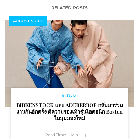
ภูมิปัญญาผ้า และงาน
พันธมิตร และกูรูอีคอมเมิร์ซ
หัตถกรรมไทย ตามพระดำริ
ร่วม 42 คน กรุยเส้นทางสู่
RELATED POSTS
เจ้าฟ้าสิริวัณณวรีฯ”
เศรษฐีค้าออนไลน์ 21-22
AUGUST 3, 2026
ส.ค.นี้ คาดทำเงินสะพัด
กว่า 130 ล้านบาท
In Style
BIRKENSTOCK และ ADERERROR กลับมาร่วม
งานกันอีกครั้ง ตีความรองเท้ารุ่นไอคอนิก Boston
ในมุมมองใหม่
Read Time:
1
Min
0