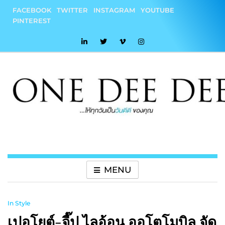
Skip
FACEBOOK
TWITTER
INSTAGRAM
YOUTUBE
to
PINTEREST
content
onedeedee
ให้ทุกวันเป็น "วันดีดี" ของคุณ
MENU
In Style
เปอโยต์-จี๊ป ไลอ้อน ออโตโมบิล จัด