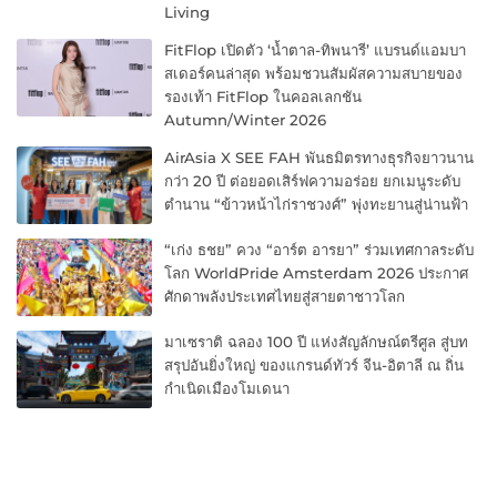
Living
FitFlop เปิดตัว ‘น้ำตาล-ทิพนารี’ แบรนด์แอมบา
สเดอร์คนล่าสุด พร้อมชวนสัมผัสความสบายของ
รองเท้า FitFlop ในคอลเลกชัน
Autumn/Winter 2026
AirAsia X SEE FAH พันธมิตรทางธุรกิจยาวนาน
กว่า 20 ปี ต่อยอดเสิร์ฟความอร่อย ยกเมนูระดับ
ตำนาน “ข้าวหน้าไก่ราชวงศ์” พุ่งทะยานสู่น่านฟ้า
“เก่ง ธชย” ควง “อาร์ต อารยา” ร่วมเทศกาลระดับ
โลก WorldPride Amsterdam 2026 ประกาศ
ศักดาพลังประเทศไทยสู่สายตาชาวโลก
มาเซราติ ฉลอง 100 ปี แห่งสัญลักษณ์ตรีศูล สู่บท
สรุปอันยิ่งใหญ่ ของแกรนด์ทัวร์ จีน-อิตาลี ณ ถิ่น
กำเนิดเมืองโมเดนา