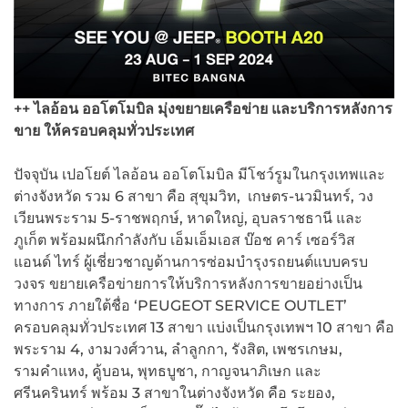
++ ไลอ้อน ออโตโมบิล มุ่งขยายเครือข่าย และบริการหลังการ
ขาย ให้ครอบคลุมทั่วประเทศ
ปัจจุบัน เปอโยต์ ไลอ้อน ออโตโมบิล มีโชว์รูมในกรุงเทพและ
ต่างจังหวัด รวม 6 สาขา คือ สุขุมวิท, เกษตร-นวมินทร์, วง
เวียนพระราม 5-ราชพฤกษ์, หาดใหญ่, อุบลราชธานี และ
ภูเก็ต พร้อมผนึกกำลังกับ เอ็มเอ็มเอส บ๊อช คาร์ เซอร์วิส
แอนด์ ไทร์ ผู้เชี่ยวชาญด้านการซ่อมบำรุงรถยนต์แบบครบ
วงจร ขยายเครือข่ายการให้บริการหลังการขายอย่างเป็น
ทางการ ภายใต้ชื่อ ‘PEUGEOT SERVICE OUTLET’
ครอบคลุมทั่วประเทศ 13 สาขา แบ่งเป็นกรุงเทพฯ 10 สาขา คือ
พระราม 4, งามวงศ์วาน, ลำลูกกา, รังสิต, เพชรเกษม,
รามคำแหง, คู้บอน, พุทธบูชา, กาญจนาภิเษก และ
ศรีนครินทร์ พร้อม 3 สาขาในต่างจังหวัด คือ ระยอง,