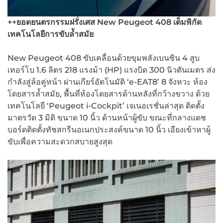
++ยอดยนตรกรรมฝรั่งเศส New Peugeot 408
เต็มพิกัด
เทคโนโลยีการขับล้ำสมัย
New Peugeot 408 ขับเคลื่อนด้วยขุมพลังเบนซิน 4 สูบ
เทอร์โบ 1.6 ลิตร 218 แรงม้า (HP) แรงบิด 300 นิวตันเมตร ส่ง
กำลังสู่ล้อคู่หน้า ผ่านเกียร์อัตโนมัติ ‘e-EAT8’ 8 จังหวะ ห้อง
โดยสารล้ำสมัย, พื้นที่ห้องโดยสารด้านหลังที่กว้างขวาง ด้วย
เทคโนโลยี ‘Peugeot i-Cockpit’ เจเนอเรชั่นล่าสุด ติดตั้ง
มาตรวัด 3 มิติ ขนาด 10 นิ้ว ด้านหน้าผู้ขับ ขณะที่กลางแดช
บอร์ดติดตั้งทัชสกรีนอเนกประสงค์ขนาด 10 นิ้ว เอียงเข้าหาผู้
ขับเพื่อความสะดวกสบายสูงสุด