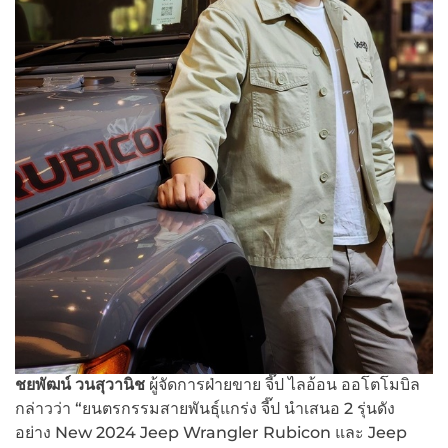
ชยพัฒน์ วนสุวานิช
ผู้จัดการฝ่ายขาย จี๊ป ไลอ้อน ออโตโมบิล
กล่าวว่า “ยนตรกรรมสายพันธุ์แกร่ง จี๊ป นำเสนอ 2 รุ่นดัง
อย่าง New 2024 Jeep Wrangler Rubicon และ Jeep