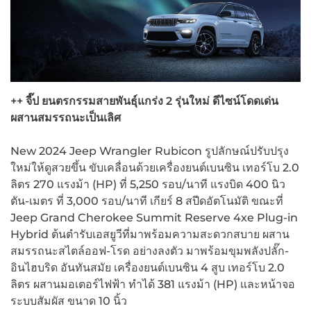
++ จี๊ป ยนตรกรรมสายพันธุ์แกร่ง 2 รุ่นใหม่ ดีไซน์โดดเด่น
ผสานสมรรถนะเป็นเลิศ
New 2024 Jeep Wrangler Rubicon รูปลักษณ์ปรับปรุง
ใหม่ให้ดูสวยขึ้น ขับเคลื่อนด้วยเครื่องยนต์เบนซิน เทอร์โบ 2.0
ลิตร 270 แรงม้า (HP) ที่ 5,250 รอบ/นาที แรงบิด 400 นิว
ตัน-เมตร ที่ 3,000 รอบ/นาที เกียร์ 8 สปีดอัตโนมัติ ขณะที่
Jeep Grand Cherokee Summit Reserve 4xe Plug-in
Hybrid ต้นตำรับเอสยูวีที่มาพร้อมความสะดวกสบาย ผสาน
สมรรถนะสไตล์ออฟ-โรด อย่างลงตัว มาพร้อมขุมพลังปลั๊ก-
อินไฮบริด อันทันสมัย เครื่องยนต์เบนซิน 4 สูบ เทอร์โบ 2.0
ลิตร ผสานมอเตอร์ไฟฟ้า ทำได้ 381 แรงม้า (HP) และหน้าจอ
ระบบสัมผัส ขนาด 10 นิ้ว