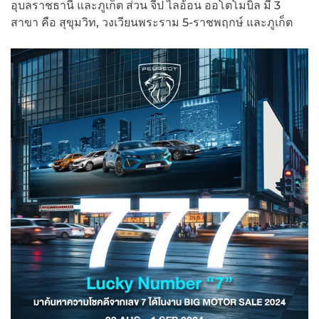
อุบลราชธานี และภูเก็ต ส่วน จี๊ป ไลอ้อน ออโตโมบิล มี 3
สาขา คือ สุขุมวิท, วงเวียนพระราม 5-ราชพฤกษ์ และภูเก็ต