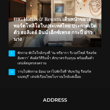
IHG Hotels & Resorts เดินหน้าขยาย
พอร์ตโฟลิโอในประเทศไทย ประกาศเปิด
ตัว ฮอลิเดย์ อินน์ เอ็กซ์เพรส กระบี่ อ่าว
นาง
พักกาย พักใจใกล้กรุงที่ “ณ ทรีธารา ริเวอร์ไซด์ รีสอร์ต
1
อัมพวา” สัมผัสวิถีริมน้ำ ตักบาตรรับอรุณ พร้อมดื่มด่ำ
เสน่ห์สมุทรสงคราม
วาบไปพักกาย ย้อนเวลาไปพักใจที่ ‘ทับขวัญ รีสอร์ท
2
นนทบุรี’ เสน่ห์เรือนไทยโบราณใกล้แค่เอื้อม
ADDRESS