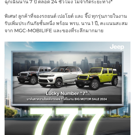
ฉุกเฉินนาน 7 ปี ตลอด 24 ชั่วโมง ไม่จำกัดระยะทาง*
พิเศษ! ลูกค้าที่จองรถยนต์ เปอโยต์ และ จี๊ป ทุกรุ่นภายในงาน
รับเพิ่มประกันภัยชั้นหนี่ง พร้อม พรบ. นาน 1 ปี, คะแนนสะสม
จาก MGC-MOBILIFE และของที่ระลึกมากมาย