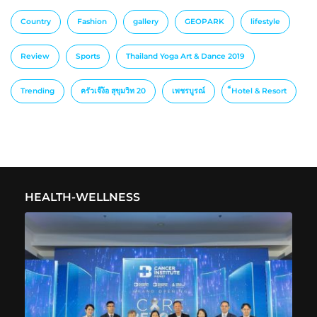
Country
Fashion
gallery
GEOPARK
lifestyle
Review
Sports
Thailand Yoga Art & Dance 2019
Trending
ครัวเจ๊ง้อ สุขุมวิท 20
เพชรบูรณ์
็Hotel & Resort
HEALTH-WELLNESS