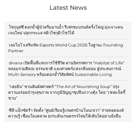
Latest News
โชกุบุสซึ ตอกย้ำผู้นำครีมอาบน้ำ รีเฟรชแบรนด์ครั้งใหญ่ มุ่งเจาะคน
เจนใหม่ ปลุกกระแส #ผิวโชกุผิวโชว์ได้
เลอโนโวเสริมทัพ Esports World Cup 2026 ในฐานะ Founding
Partner
divana เปิดพื้นที่แห่งการใช้ชีวิต ผ่านนิทรรศการ “Habitat of Life”
หลอมรวมศิลปะ ธรรมชาติ และศาสตร์แห่งกลิ่นหอม สู่ประสบการณ์
Multi-Sensory พร้อมตอกย้ำวิสัยทัศน์ Sustainable Living
“เฮยยิน” ชวนสัมผัสศาสตร์ “The Art of Nourishing Soup” ปรุง
ความอร่อยบำรุงสุขภาพ จากภูมิปัญญาซุปจีนกวางตุ้ง โดย “เชฟแจ็คกี้
ชาน”
ซีพี แอ็กซ์ตร้า จัดตั้ง “ศูนย์เรียนรู้เกษตรบ้านโนนเขวา” ถ่ายทอดองค์
ความรู้ เชื่อมโยงตลาด ยกระดับเกษตรกรไทยให้เติบโตอย่างยั่งยืน