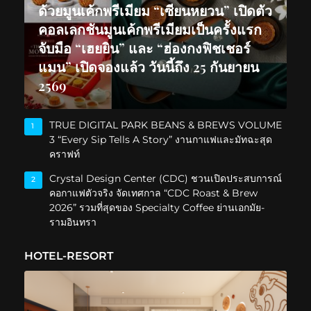
ด้วยมูนเค้กพรีเมียม “เซียนหยวน” เปิดตัว
คอลเลกชันมูนเค้กพรีเมียมเป็นครั้งแรก
จับมือ “เฮยยิน” และ “ฮ่องกงฟิชเชอร์
แมน” เปิดจองแล้ว วันนี้ถึง 25 กันยายน
2569
TRUE DIGITAL PARK BEANS & BREWS VOLUME
1
3 “Every Sip Tells A Story” งานกาแฟและมัทฉะสุด
คราฟท์
Crystal Design Center (CDC) ชวนเปิดประสบการณ์
2
คอกาแฟตัวจริง จัดเทศกาล “CDC Roast & Brew
2026” รวมที่สุดของ Specialty Coffee ย่านเอกมัย-
รามอินทรา
HOTEL-RESORT