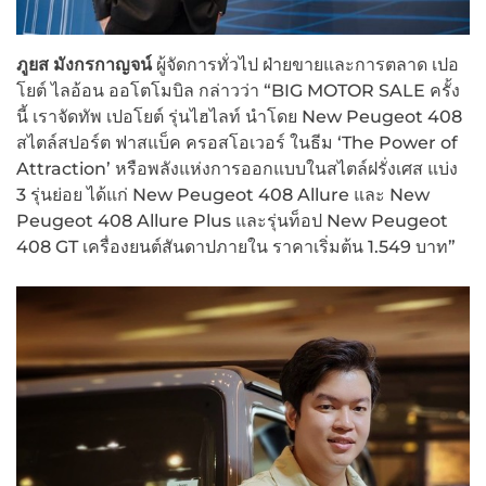
ภูยส มังกรกาญจน์
ผู้จัดการทั่วไป ฝ่ายขายและการตลาด เปอ
โยต์ ไลอ้อน ออโตโมบิล กล่าวว่า “BIG MOTOR SALE ครั้ง
นี้ เราจัดทัพ เปอโยต์ รุ่นไฮไลท์ นำโดย New Peugeot 408
สไตล์สปอร์ต ฟาสแบ็ค ครอสโอเวอร์ ในธีม ‘The Power of
Attraction’ หรือพลังแห่งการออกแบบในสไตล์ฝรั่งเศส แบ่ง
3 รุ่นย่อย ได้แก่ New Peugeot 408 Allure และ New
Peugeot 408 Allure Plus และรุ่นท็อป New Peugeot
408 GT เครื่องยนต์สันดาปภายใน ราคาเริ่มต้น 1.549 บาท”