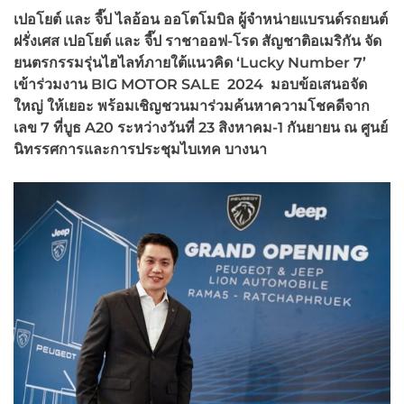
เปอโยต์ และ จี๊ป ไลอ้อน ออโตโมบิล ผู้จำหน่ายแบรนด์รถยนต์
ฝรั่งเศส เปอโยต์ และ จี๊ป ราชาออฟ
-โรด
สัญชาติอเมริกัน จัด
ยนตรกรรมรุ่นไฮไลท์ภายใต้แนวคิด
‘Lucky Number 7’
เ
ข้าร่วมงาน
BIG MOTOR SALE 2024
มอบข้อเสนอจัด
ใหญ่ ให้เยอะ พร้อมเชิญชวนมาร่วมค้นหาความโชคดีจาก
เลข
7 ที่บูธ A20 ระหว่างวันที่ 23 สิงหาคม-1 กันยายน ณ ศูนย์
นิทรรศการและการประชุม
ไบเทค บางนา