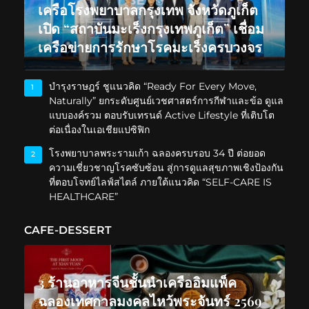
เครือโรงพยาบาลกรุงเทพ จังหวัดภูเก็ต
เปิด “สถาบันมะเร็งกรุงเทพภูเก็ต” เชื่อม
เครือข่ายการรักษาโรคมะเร็งครบวงจร
บำรุงราษฎร์ ชูแนวคิด “Ready For Every Move,
1
Naturally” ยกระดับศูนย์เวชศาสตร์การกีฬาและข้อ ดูแล
แบบองค์รวม ตอบรับเทรนด์ Active Lifestyle ที่เติบโต
ต่อเนื่องในเอเชียแปซิฟิก
โรงพยาบาลพระรามเก้า ฉลองครบรอบ 34 ปี ต่อยอด
2
ความเชี่ยวชาญโรคซับซ้อน สู่การดูแลสุขภาพเชิงป้องกัน
ที่ตอบโจทย์ไลฟ์สไตล์ ภายใต้แนวคิด “SELF-CARE IS
HEALTHCARE”
CAFE-DESSERT
3 ร้านอาหารจีนชั้นนำเครืออิมแพ็ค
ฉลองเทศกาลมงคลไหว้พระจันทร์ 2569