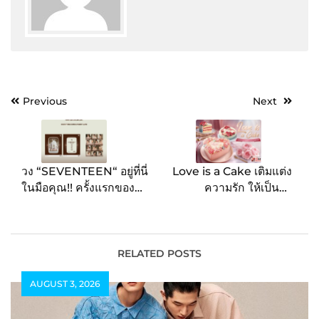
Post
Previous
Next
navigation
วง “SEVENTEEN“ อยู่ที่นี่
Love is a Cake เติมแต่ง
ในมือคุณ!! ครั้งแรกของ
ความรัก ให้เป็นรส
โลกบน “บัตรแรบบิทลิมิเต็ด
วาเลนไทน์ ด้วยเค้กเอส
อิดิชั่น” ให้ชาว CARATs
แอนด์ พี เพราะรักมันซับ
ได้สะสมแล้ววันนี้!!
ซ้อน เหมือนเค้กเลเยอร์
ชวนมอบความรักให้แก่กัน
RELATED POSTS
และกัน
AUGUST 3, 2026