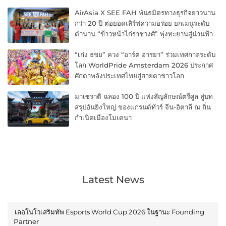
AirAsia X SEE FAH พันธมิตรทางธุรกิจยาวนาน
กว่า 20 ปี ต่อยอดเสิร์ฟความอร่อย ยกเมนูระดับ
ตำนาน “ข้าวหน้าไก่ราชวงศ์” พุ่งทะยานสู่น่านฟ้า
“เก่ง ธชย” ควง “อาร์ต อารยา” ร่วมเทศกาลระดับ
โลก WorldPride Amsterdam 2026 ประกาศ
ศักดาพลังประเทศไทยสู่สายตาชาวโลก
มาเซราติ ฉลอง 100 ปี แห่งสัญลักษณ์ตรีศูล สู่บท
สรุปอันยิ่งใหญ่ ของแกรนด์ทัวร์ จีน-อิตาลี ณ ถิ่น
กำเนิดเมืองโมเดนา
Latest News
เลอโนโวเสริมทัพ Esports World Cup 2026 ในฐานะ Founding
Partner