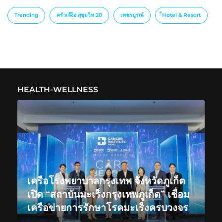
Trending
ครัวเจ๊ง้อ สุขุมวิท 20
เพชรบูรณ์
็Hotel & Resort
HEALTH-WELLNESS
เครือโรงพยาบาลกรุงเทพ จังหวัดภูเก็ต
เปิด “สถาบันมะเร็งกรุงเทพภูเก็ต” เชื่อม
เครือข่ายการรักษาโรคมะเร็งครบวงจร