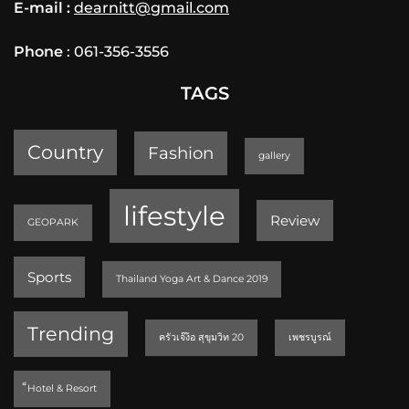
E-mail :
dearnitt@gmail.com
Phone
: 061-356-3556
TAGS
Country
Fashion
gallery
lifestyle
Review
GEOPARK
Sports
Thailand Yoga Art & Dance 2019
Trending
ครัวเจ๊ง้อ สุขุมวิท 20
เพชรบูรณ์
็Hotel & Resort