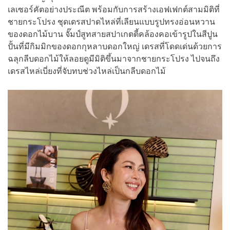
เลเซอร์คัตอย่างประณีต พร้อมกับการสร้างเอฟเฟกต์สามมิติที่
ชายกระโปรง ชุดเดรสปาดไหล่ที่เลียนแบบรูปทรงอ่อนหวาน
ของดอกไม้บาน จั๊มป์สูทสายสปาเกตตี้คล้องคอเข้ารูปในสีปูน
ปั้นที่มีกิมมิกของดอกกุหลาบดอกใหญ่ เดรสที่โดดเด่นด้วยการ
ฉลุกลีบดอกไม้ให้ลอยดูมีมิติขึ้นมาจากชายกระโปรง ไปจนถึง
เดรสไหล่เบี่ยงที่จับทบช่วงไหล่เป็นกลีบดอกไม้