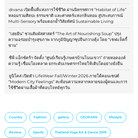
divana เปิดพื้นที่แห่งการใช้ชีวิต ผ่านนิทรรศการ “Habitat of Life”
หลอมรวมศิลปะ ธรรมชาติ และศาสตร์แห่งกลิ่นหอม สู่ประสบการณ์
Multi-Sensory พร้อมตอกย้ำวิสัยทัศน์ Sustainable Living
“เฮยยิน” ชวนสัมผัสศาสตร์ “The Art of Nourishing Soup” ปรุง
ความอร่อยบำรุงสุขภาพ จากภูมิปัญญาซุปจีนกวางตุ้ง โดย “เชฟแจ็คกี้
ชาน”
ซีพี แอ็กซ์ตร้า จัดตั้ง “ศูนย์เรียนรู้เกษตรบ้านโนนเขวา” ถ่ายทอดองค์
ความรู้ เชื่อมโยงตลาด ยกระดับเกษตรกรไทยให้เติบโตอย่างยั่งยืน
ยูนิโคล่ เปิดตัว LifeWear Fall/Winter 2026 ภายใต้คอนเซปต์
“Modern City Feelings” สะท้อนความหลากหลายของผู้คนและการ
ใช้ชีวิตผ่านเสื้อผ้าที่ตอบโจทย์ทุกวัน
Country
Fashion
gallery
GEOPARK
lifestyle
Review
Sports
Thailand Yoga Art & Dance 2019