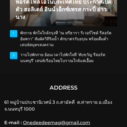
พอร์ตโฟลิโอในประเทศไทย ประกาศเปิด
ตัว ฮอลิเดย์ อินน์ เอ็กซ์เพรส กระบี่ อ่าว
นาง
พักกาย พักใจใกล้กรุงที่ “ณ ทรีธารา ริเวอร์ไซด์ รีสอร์ต
1
อัมพวา” สัมผัสวิถีริมน้ำ ตักบาตรรับอรุณ พร้อมดื่มด่ำ
เสน่ห์สมุทรสงคราม
วาบไปพักกาย ย้อนเวลาไปพักใจที่ ‘ทับขวัญ รีสอร์ท
2
นนทบุรี’ เสน่ห์เรือนไทยโบราณใกล้แค่เอื้อม
ADDRESS
61 หมู่บ้านประชานิเวศน์ 3 ถ.สามัคคี ต.ท่าทราย อ.เมือง
จ.นนทบุรี 1000
E-mail :
Onedeedeemag@gmail.com