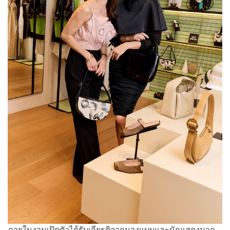
ภายในงานเปิดตัวได้รับเกียรติจากนางแบบและนักแสดงมาก