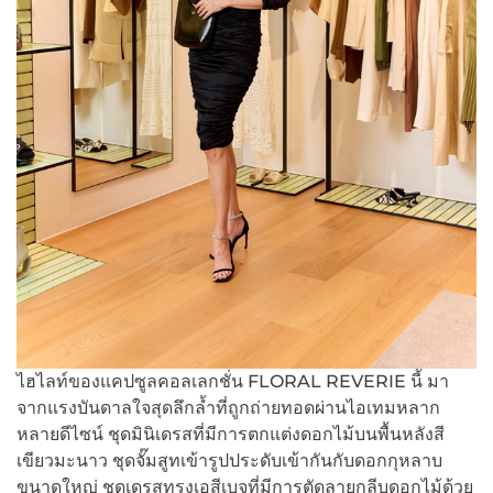
ไฮไลท์ของแคปซูลคอลเลกชั่น FLORAL REVERIE นี้ มา
จากแรงบันดาลใจสุดลึกล้ำที่ถูกถ่ายทอดผ่านไอเทมหลาก
หลายดีไซน์ ชุดมินิเดรสที่มีการตกแต่งดอกไม้บนพื้นหลังสี
เขียวมะนาว ชุดจั๊มสูทเข้ารูปประดับเข้ากันกับดอกกุหลาบ
ขนาดใหญ่ ชุดเดรสทรงเอสีเบจที่มีการตัดลายกลีบดอกไม้ด้วย