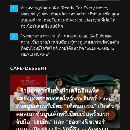
บำรุงราษฎร์ ชูแนวคิด “Ready For Every Move,
1
Naturally” ยกระดับศูนย์เวชศาสตร์การกีฬาและข้อ ดูแล
แบบองค์รวม ตอบรับเทรนด์ Active Lifestyle ที่เติบโต
ต่อเนื่องในเอเชียแปซิฟิก
โรงพยาบาลพระรามเก้า ฉลองครบรอบ 34 ปี ต่อยอด
2
ความเชี่ยวชาญโรคซับซ้อน สู่การดูแลสุขภาพเชิงป้องกัน
ที่ตอบโจทย์ไลฟ์สไตล์ ภายใต้แนวคิด “SELF-CARE IS
HEALTHCARE”
CAFE-DESSERT
3 ร้านอาหารจีนชั้นนำเครืออิมแพ็ค
ฉลองเทศกาลมงคลไหว้พระจันทร์ 2569
ด้วยมูนเค้กพรีเมียม “เซียนหยวน” เปิดตัว
คอลเลกชันมูนเค้กพรีเมียมเป็นครั้งแรก
จับมือ “เฮยยิน” และ “ฮ่องกงฟิชเชอร์
แมน” เปิดจองแล้ว วันนี้ถึง 25 กันยายน