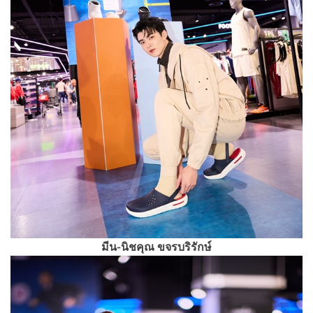
มีน-นิชคุณ ขจรบริรักษ์