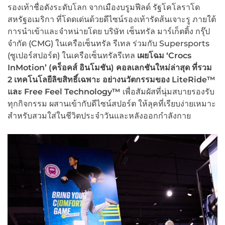
รองเท้าชื่อดังระดับโลก จากเมืองบรูมฟีลด์ รัฐโคโลราโด
สหรัฐอเมริกา ที่โดดเด่นด้วยดีไซน์รองเท้ารัดส้นเจาะรู ภายใต้
การนำเข้าและจำหน่ายโดย บริษัท เซ็นทรัล มาร์เก็ตติ้ง กรุ๊ป
จำกัด (CMG) ในเครือเซ็นทรัล รีเทล ร่วมกับ Supersports
(ซูเปอร์สปอร์ต) ในเครือเซ็นทรัลรีเทล
เ
ผยโฉม
‘Crocs
InMotion’ (คร็อคส์ อินโมชัน) คอลเลกชันใหม่ล่าสุด ที่รวม
2
เทคโนโลยีลิขสิท
ธิ์
เฉพาะ อย่างนวัตกรรมของ LiteRide™
และ Free Feel Technology™
เพื่อสัมผัสที่นุ่มสบายรองรับ
ทุกกิจกรรม ผสานเข้ากับดีไซน์สปอร์ต ให้ลุคที่เรียบง่ายเหมาะ
สำหรับสวมใส่ในชีวิตประจำวันและหลังออกกำลังกาย