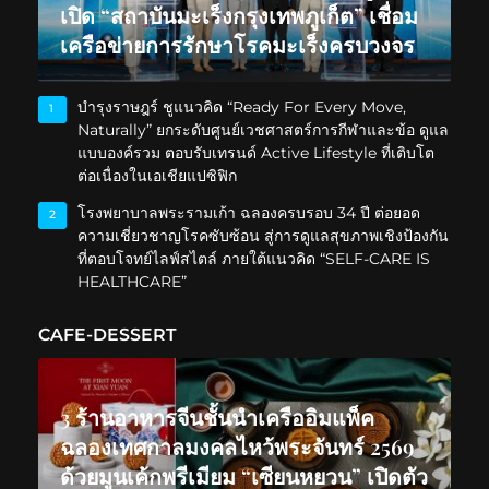
เปิด “สถาบันมะเร็งกรุงเทพภูเก็ต” เชื่อม
เครือข่ายการรักษาโรคมะเร็งครบวงจร
บำรุงราษฎร์ ชูแนวคิด “Ready For Every Move,
1
Naturally” ยกระดับศูนย์เวชศาสตร์การกีฬาและข้อ ดูแล
แบบองค์รวม ตอบรับเทรนด์ Active Lifestyle ที่เติบโต
ต่อเนื่องในเอเชียแปซิฟิก
โรงพยาบาลพระรามเก้า ฉลองครบรอบ 34 ปี ต่อยอด
2
ความเชี่ยวชาญโรคซับซ้อน สู่การดูแลสุขภาพเชิงป้องกัน
ที่ตอบโจทย์ไลฟ์สไตล์ ภายใต้แนวคิด “SELF-CARE IS
HEALTHCARE”
CAFE-DESSERT
3 ร้านอาหารจีนชั้นนำเครืออิมแพ็ค
ฉลองเทศกาลมงคลไหว้พระจันทร์ 2569
ด้วยมูนเค้กพรีเมียม “เซียนหยวน” เปิดตัว