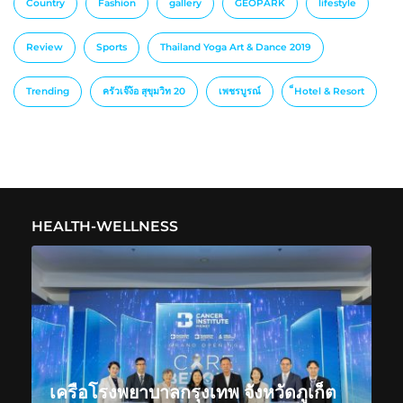
Country
Fashion
gallery
GEOPARK
lifestyle
Review
Sports
Thailand Yoga Art & Dance 2019
Trending
ครัวเจ๊ง้อ สุขุมวิท 20
เพชรบูรณ์
็Hotel & Resort
HEALTH-WELLNESS
เครือโรงพยาบาลกรุงเทพ จังหวัดภูเก็ต