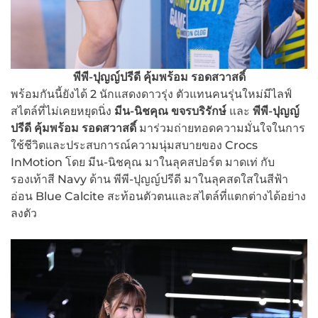
พีพี-ปุญญ์ปรีดี
คุ้มพร้อม
รอดสวาสดิ์
พร้อมกันนี้ยังได้ 2 นักแสดงดาวรุ่ง ตัวแทนคนรุ่นใหม่มีไลฟ์
สไตล์ที่ไม่เคยหยุดนิ่ง
มีน-นิชคุณ ขจรบริรักษ์
และ
พีพี-ปุญญ์
ปรีดี
คุ้มพร้อม
รอดสวาสดิ์
มาร่วมถ่ายทอดความมั่นใจในการ
ใช้ชีวิตและประสบการณ์ความนุ่มสบายของ Crocs
InMotion โดย มีน-นิชคุณ มาในลุคสปอร์ต มาดเท่ กับ
รองเท้าสี Navy ด้าน พีพี-ปุญญ์ปรีดี มาในลุคสดใสในสีฟ้า
อ่อน Blue Calcite สะท้อนตัวตนและสไตล์ที่แตกต่างได้อย่าง
ลงตัว