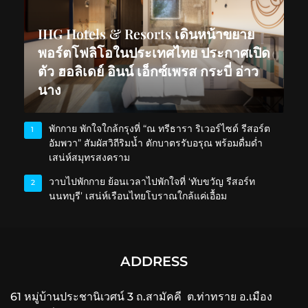
IHG Hotels & Resorts เดินหน้าขยาย
พอร์ตโฟลิโอในประเทศไทย ประกาศเปิด
ตัว ฮอลิเดย์ อินน์ เอ็กซ์เพรส กระบี่ อ่าว
นาง
พักกาย พักใจใกล้กรุงที่ “ณ ทรีธารา ริเวอร์ไซด์ รีสอร์ต
1
อัมพวา” สัมผัสวิถีริมน้ำ ตักบาตรรับอรุณ พร้อมดื่มด่ำ
เสน่ห์สมุทรสงคราม
วาบไปพักกาย ย้อนเวลาไปพักใจที่ ‘ทับขวัญ รีสอร์ท
2
นนทบุรี’ เสน่ห์เรือนไทยโบราณใกล้แค่เอื้อม
ADDRESS
61 หมู่บ้านประชานิเวศน์ 3 ถ.สามัคคี ต.ท่าทราย อ.เมือง