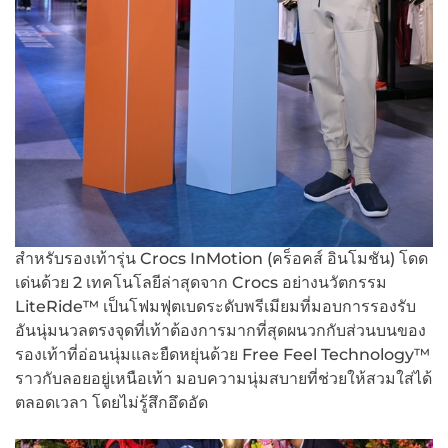
สำหรับรองเท้ารุ่น Crocs InMotion (คร็อคส์ อินโมชัน) โดด
เด่นด้วย 2 เทคโนโลยีล่าสุดจาก Crocs อย่างนวัตกรรม
LiteRide™ เป็นโฟมฟุตเบดระดับพรีเมียมที่มอบการรองรับ
อันนุ่มนวลตรงจุดที่เท้าต้องการมากที่สุดผนวกกับส่วนบนของ
รองเท้าที่อ่อนนุ่มและยืดหยุ่นด้วย Free Feel Technology™
ราวกับลอยอยู่เหนือเท้า มอบความนุ่มสบายที่ช่วยให้สวมใส่ได้
ตลอดเวลา โดยไม่รู้สึกอึดอัด