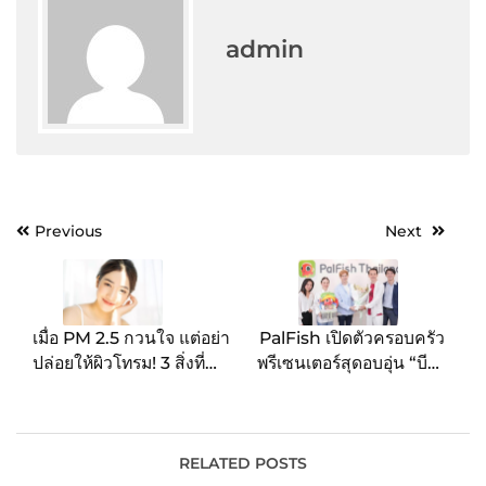
admin
Post
Previous
Next
navigation
เมื่อ PM 2.5 กวนใจ แต่อย่า
PalFish เปิดตัวครอบครัว
ปล่อยให้ผิวโทรม! 3 สิ่งที่
พรีเซนเตอร์สุดอบอุ่น “บีม-
ช่วยดูแลผิวหน้า กู้คืนผิวออ
ออย” ควงคู่ฝาแฝด “น้อง
ร่าให้กลับมาเป๊ะและมั่นใจ
ธีร์-น้องพีร์” จุดประกายการ
เรียนอังกฤษให้เด็กไทย พูด
อังกฤษได้จริง!
RELATED POSTS