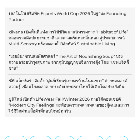
เลอโนโวเสริมทัพ Esports World Cup 2026 ในฐานะ Founding
Partner
divana เปิดพื้นที่แห่งการใช้ชีวิต ผ่านนิทรรศการ “Habitat of Life”
หลอมรวมศิลปะ ธรรมชาติ และศาสตร์แห่งกลิ่นหอม สู่ประสบการณ์
Multi-Sensory พร้อมตอกย้ำวิสัยทัศน์ Sustainable Living
“เฮยยิน” ชวนสัมผัสศาสตร์ “The Art of Nourishing Soup” ปรุง
ความอร่อยบำรุงสุขภาพ จากภูมิปัญญาซุปจีนกวางตุ้ง โดย “เชฟแจ็คกี้
ชาน”
ซีพี แอ็กซ์ตร้า จัดตั้ง “ศูนย์เรียนรู้เกษตรบ้านโนนเขวา” ถ่ายทอดองค์
ความรู้ เชื่อมโยงตลาด ยกระดับเกษตรกรไทยให้เติบโตอย่างยั่งยืน
ยูนิโคล่ เปิดตัว LifeWear Fall/Winter 2026 ภายใต้คอนเซปต์
“Modern City Feelings” สะท้อนความหลากหลายของผู้คนและการ
ใช้ชีวิตผ่านเสื้อผ้าที่ตอบโจทย์ทุกวัน