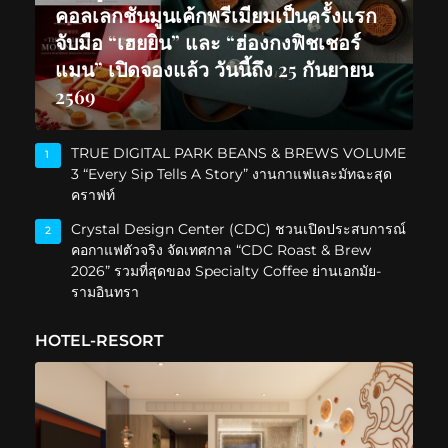
คอลเลกชันมูนเค้กพรีเมียมเป็นครั้งแรก
จับมือ “เฮยยิน” และ “ฮ่องกงฟิชเชอร์
แมน” เปิดจองแล้ว วันนี้ถึง 25 กันยายน
2569
TRUE DIGITAL PARK BEANS & BREWS VOLUME
1
3 “Every Sip Tells A Story” งานกาแฟและมัทฉะสุด
คราฟท์
Crystal Design Center (CDC) ชวนเปิดประสบการณ์
2
คอกาแฟตัวจริง จัดเทศกาล “CDC Roast & Brew
2026” รวมที่สุดของ Specialty Coffee ย่านเอกมัย-
รามอินทรา
HOTEL-RESORT