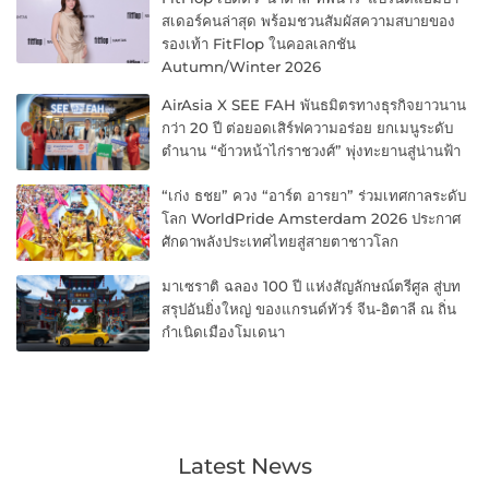
สเดอร์คนล่าสุด พร้อมชวนสัมผัสความสบายของ
รองเท้า FitFlop ในคอลเลกชัน
Autumn/Winter 2026
AirAsia X SEE FAH พันธมิตรทางธุรกิจยาวนาน
กว่า 20 ปี ต่อยอดเสิร์ฟความอร่อย ยกเมนูระดับ
ตำนาน “ข้าวหน้าไก่ราชวงศ์” พุ่งทะยานสู่น่านฟ้า
“เก่ง ธชย” ควง “อาร์ต อารยา” ร่วมเทศกาลระดับ
โลก WorldPride Amsterdam 2026 ประกาศ
ศักดาพลังประเทศไทยสู่สายตาชาวโลก
มาเซราติ ฉลอง 100 ปี แห่งสัญลักษณ์ตรีศูล สู่บท
สรุปอันยิ่งใหญ่ ของแกรนด์ทัวร์ จีน-อิตาลี ณ ถิ่น
กำเนิดเมืองโมเดนา
Latest News