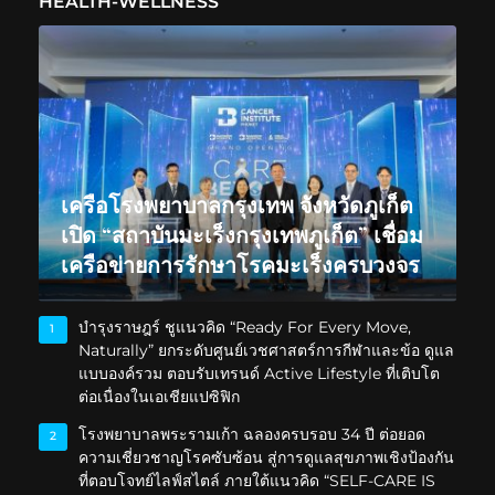
HEALTH-WELLNESS
เครือโรงพยาบาลกรุงเทพ จังหวัดภูเก็ต
เปิด “สถาบันมะเร็งกรุงเทพภูเก็ต” เชื่อม
เครือข่ายการรักษาโรคมะเร็งครบวงจร
บำรุงราษฎร์ ชูแนวคิด “Ready For Every Move,
1
Naturally” ยกระดับศูนย์เวชศาสตร์การกีฬาและข้อ ดูแล
แบบองค์รวม ตอบรับเทรนด์ Active Lifestyle ที่เติบโต
ต่อเนื่องในเอเชียแปซิฟิก
โรงพยาบาลพระรามเก้า ฉลองครบรอบ 34 ปี ต่อยอด
2
ความเชี่ยวชาญโรคซับซ้อน สู่การดูแลสุขภาพเชิงป้องกัน
ที่ตอบโจทย์ไลฟ์สไตล์ ภายใต้แนวคิด “SELF-CARE IS