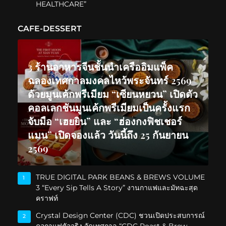
HEALTHCARE”
CAFE-DESSERT
3 ร้านอาหารจีนชั้นนำเครืออิมแพ็ค
ฉลองเทศกาลมงคลไหว้พระจันทร์ 2569
ด้วยมูนเค้กพรีเมียม “เซียนหยวน” เปิดตัว
คอลเลกชันมูนเค้กพรีเมียมเป็นครั้งแรก
จับมือ “เฮยยิน” และ “ฮ่องกงฟิชเชอร์
แมน” เปิดจองแล้ว วันนี้ถึง 25 กันยายน
2569
TRUE DIGITAL PARK BEANS & BREWS VOLUME
1
3 “Every Sip Tells A Story” งานกาแฟและมัทฉะสุด
คราฟท์
Crystal Design Center (CDC) ชวนเปิดประสบการณ์
2