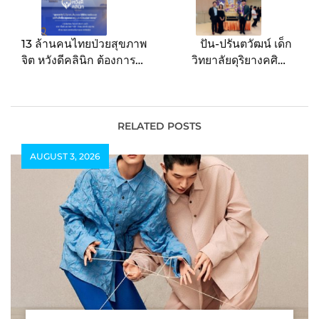
13 ล้านคนไทยป่วยสุขภาพ
ปัน-ปรันตวัฒน์ เด็ก
จิต หวังดีคลินิก ต้องการ
วิทยาลัยดุริยางคศิลป์
เป็นส่วนหนึ่งของ “พื้นที่
ม.มหิดล คว้าถ้วยรางวัล
ปลอดภัยทางใจ” เพื่อคน
พระราชทานสมเด็จพระ
เชียงใหม่ทุกคน
กนิษฐาธิราชเจ้า กรม
สมเด็จพระเทพรัตนราชสุ
RELATED POSTS
ดาฯ การแข่งขันบรรเลง
AUGUST 3, 2026
เดี่ยวแซ็กโซโฟน
“Thailand Saxophone
Competition 2025”