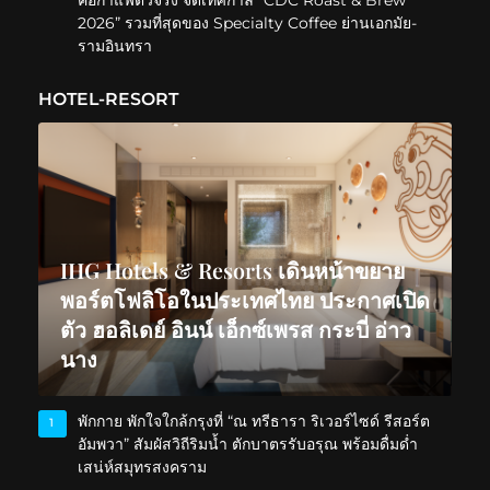
คอกาแฟตัวจริง จัดเทศกาล “CDC Roast & Brew
2026” รวมที่สุดของ Specialty Coffee ย่านเอกมัย-
รามอินทรา
HOTEL-RESORT
IHG Hotels & Resorts เดินหน้าขยาย
พอร์ตโฟลิโอในประเทศไทย ประกาศเปิด
ตัว ฮอลิเดย์ อินน์ เอ็กซ์เพรส กระบี่ อ่าว
นาง
พักกาย พักใจใกล้กรุงที่ “ณ ทรีธารา ริเวอร์ไซด์ รีสอร์ต
1
อัมพวา” สัมผัสวิถีริมน้ำ ตักบาตรรับอรุณ พร้อมดื่มด่ำ
เสน่ห์สมุทรสงคราม