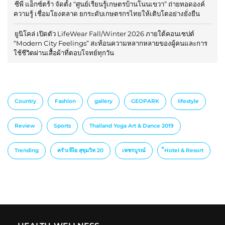
ซีพี แอ็กซ์ตร้า จัดตั้ง “ศูนย์เรียนรู้เกษตรบ้านโนนเขวา” ถ่ายทอดองค์
ความรู้ เชื่อมโยงตลาด ยกระดับเกษตรกรไทยให้เติบโตอย่างยั่งยืน
ยูนิโคล่ เปิดตัว LifeWear Fall/Winter 2026 ภายใต้คอนเซปต์
“Modern City Feelings” สะท้อนความหลากหลายของผู้คนและการ
ใช้ชีวิตผ่านเสื้อผ้าที่ตอบโจทย์ทุกวัน
Country
Fashion
gallery
GEOPARK
lifestyle
Review
Sports
Thailand Yoga Art & Dance 2019
Trending
ครัวเจ๊ง้อ สุขุมวิท 20
เพชรบูรณ์
็Hotel & Resort