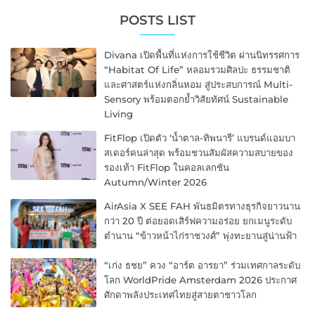
POSTS LIST
Divana เปิดพื้นที่แห่งการใช้ชีวิต ผ่านนิทรรศการ
“Habitat Of Life” หลอมรวมศิลปะ ธรรมชาติ
และศาสตร์แห่งกลิ่นหอม สู่ประสบการณ์ Multi-
Sensory พร้อมตอกย้ำวิสัยทัศน์ Sustainable
Living
FitFlop เปิดตัว ‘น้ำตาล-ทิพนารี’ แบรนด์แอมบา
สเดอร์คนล่าสุด พร้อมชวนสัมผัสความสบายของ
รองเท้า FitFlop ในคอลเลกชัน
Autumn/Winter 2026
AirAsia X SEE FAH พันธมิตรทางธุรกิจยาวนาน
กว่า 20 ปี ต่อยอดเสิร์ฟความอร่อย ยกเมนูระดับ
ตำนาน “ข้าวหน้าไก่ราชวงศ์” พุ่งทะยานสู่น่านฟ้า
“เก่ง ธชย” ควง “อาร์ต อารยา” ร่วมเทศกาลระดับ
โลก WorldPride Amsterdam 2026 ประกาศ
ศักดาพลังประเทศไทยสู่สายตาชาวโลก