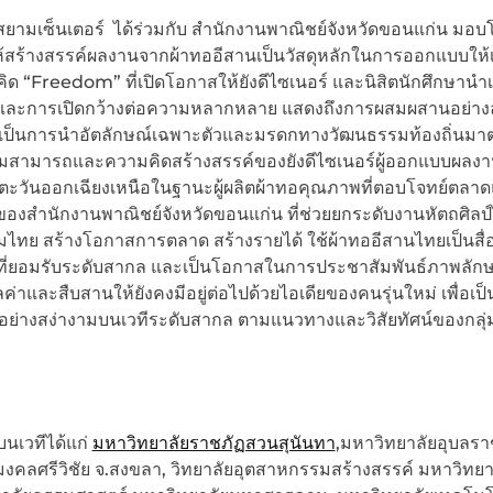
ยามเซ็นเตอร์ ได้ร่วมกับ สำนักงานพาณิชย์จังหวัดขอนแก่น มอบ
ห้สร้างสรรค์ผลงานจากผ้าทออีสานเป็นวัสดุหลักในการออกแบบให้เ
นวคิด “Freedom” ที่เปิดโอกาสให้ยังดีไซเนอร์ และนิสิตนักศึกษาน
คิดและการเปิดกว้างต่อความหลากหลาย แสดงถึงการผสมผสานอย่าง
บเป็นการนำอัตลักษณ์เฉพาะตัวและมรดกทางวัฒนธรรมท้องถิ่นมา
ามสามารถและความคิดสร้างสรรค์ของยังดีไซเนอร์ผู้ออกแบบผลงา
ะวันออกเฉียงเหนือในฐานะผู้ผลิตผ้าทอคุณภาพที่ตอบโจทย์ตลา
ของสำนักงานพาณิชย์จังหวัดขอนแก่น ที่ช่วยยกระดับงานหัตถศิลป
ไทย สร้างโอกาสการตลาด สร้างรายได้ ใช้ผ้าทออีสานไทยเป็นสื
ป็นที่ยอมรับระดับสากล และเป็นโอกาสในการประชาสัมพันธ์ภาพลัก
าและสืบสานให้ยังคงมีอยู่ต่อไปด้วยไอเดียของคนรุ่นใหม่ เพื่อเป
อย่างสง่างามบนเวทีระดับสากล ตามแนวทางและวิสัยทัศน์ของกลุ่ม
นเวทีได้แก่
มหาวิทยาลัยราชภัฏสวนสุนันทา
,มหาวิทยาลัยอุบลรา
งคลศรีวิชัย จ.สงขลา, วิทยาลัยอุตสาหกรรมสร้างสรรค์ มหาวิทยา