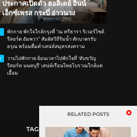
ประกาศเปิดตัว ฮอลิเดย์ อินน์
เอ็กซ์เพรส กระบี่ อ่าวนาง
พักกาย พักใจใกล้กรุงที่ “ณ ทรีธารา ริเวอร์ไซด์
1
รีสอร์ต อัมพวา” สัมผัสวิถีริมน้ำ ตักบาตรรับ
อรุณ พร้อมดื่มด่ำเสน่ห์สมุทรสงคราม
วาบไปพักกาย ย้อนเวลาไปพักใจที่ ‘ทับขวัญ
2
รีสอร์ท นนทบุรี’ เสน่ห์เรือนไทยโบราณใกล้แค่
เอื้อม
RELATED POSTS
TAGS