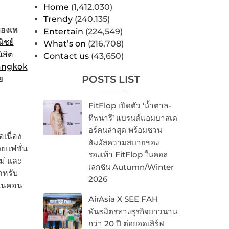
Home
(1,412,030)
Trendy
(240,135)
ของเท
Entertain
(224,549)
ิชย์
What’s on
(216,708)
ิสิต
Contact us
(43,650)
angkok
POSTS LIST
ย
FitFlop เปิดตัว ‘น้ำตาล-
ทิพนารี’ แบรนด์แอมบาสเด
อร์คนล่าสุด พร้อมชวน
อเนื่อง
สัมผัสความสบายของ
ยแฟชั่น
รองเท้า FitFlop ในคอล
ม่ และ
เลกชัน Autumn/Winter
ำหรับ
2026
าในคอน
AirAsia X SEE FAH
พันธมิตรทางธุรกิจยาวนาน
กว่า 20 ปี ต่อยอดเสิร์ฟ