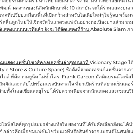
ทยาลัยธรรมศาสตร์,มหาวิทยาลัยมหาสารคาม, มหาวิทยาลัยเทคโน
์ ผลงานของนิสิตนักศึกษาทั้ง 10 สถาบัน จะได้ร่วมแสดงบนเว
ที่เปรียบเสมือนพื้นที่เปิดกว้างสำหรับไอเดียใหม่ๆไม่รู้จบ พร้อมทั
คลื่นลูกใหม่ให้เจิดจรัสในแวดวงแฟชั่นอย่างต่อเนื่องมาแล้วมาก
ด้แสดงแบบบนเวทีแล้ว ยังจะได้จัดแสดงที่ร้าน
Absolute Siam
ภา
ร่วมแสดงแฟชั่นโชวส์คอลเลคชั่นล่าสุดบนเวที
Visionary Stage ได
le Store & Culture Space) ชื่อดังที่ส่งต่อเทรนด์แฟชั่นจากเกา
ไตล์ ที่มีความยูนีค ไม่ซ้ำใคร, Frank Garcon มัลติแบรนด์ไลฟ์สไ
ัมผัสและกลับไปพร้อมแรงบันดาลใจ ที่มาเปิดร้านที่สยามเซ็นเตอร
ยทั้งในเอเชียและยุโรป ได้รับความนิยมจากนักแสดงและเซเลบริต
งไลฟ์สไตล์ทุกรูปแบบอย่างแท้จริง ผลงานที่ได้รับคัดเลือกยังจะได้
y’
กล่าวคือเมื่อชมแฟชั่นโชว์บนเวทีหรือสินค้าจากแบรนด์ในศูนย์แ