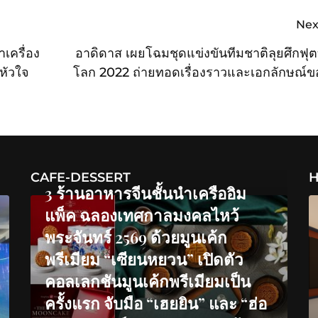
Nex
เครื่อง
อาดิดาส เผยโฉมชุดแข่งขันทีมชาติลุยศึกฟุ
หัวใจ
โลก 2022 ถ่ายทอดเรื่องราวและเอกลักษณ์ข
ชาติ อาร์เจนตินา เยอรมนี ญี่ปุ่น เม็กซิโก
เบลเ
CAFE-DESSERT
H
3 ร้านอาหารจีนชั้นนำเครืออิม
แพ็ค ฉลองเทศกาลมงคลไหว้
พระจันทร์ 2569 ด้วยมูนเค้ก
พรีเมียม “เซียนหยวน” เปิดตัว
คอลเลกชันมูนเค้กพรีเมียมเป็น
ครั้งแรก จับมือ “เฮยยิน” และ “ฮ่อ