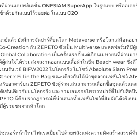
ันทีผ่านแอปพลิเคชั่น
ONESIAM SuperApp
ในรูปแบบ พรีออเดอร์
เข้าด้วยกันแบบไร้รอยต่อ ในแบบ O2O
เวย์แล้ว ยังมีการจัดปาร์ตี้บนโลก Metaverse หรือโลกเสมือนอย่า
-Creation กับ ZEPETO ซึ่งเป็น Multiverse แพลตฟอร์มที่มีผู้เล
bal Collaboration เป็นครั้งแรกตั้งแต่เดือนเมษายนที่ผ่านมาก
ผู้สนใจได้ร่วมส่งผลงานออกแบบเสื้อผ้าในธีม Beach wear ซึ่งดีไซ
โฉมบนรันเวย์ BIFW2022 ในโลกจริง ในโชว์ Absolute Siam Pr
er x Fill in the Bag ขณะเดียวกันได้นำชุดจากแฟชั่นโชว์ Ab
หรับอวตาร์บน ZEPETO ซึ่งผู้ร่วมเล่นสามารถเลือกซื้อชุดแล้วแต่ง
ช่นเดียวกับบนโลกจริง และร่วมเอนจอยไพรเวทปาร์ตี้ไปกับศิลปินช
O นี่คือปรากฏการณ์ที่นำเสนอทั้งแฟชั่นโชว์ที่สัมผัสได้จริงบนร
ีผู้ร่วมชมจากทั่วโลก
ซเนอร์หน้าใหม่ไฟแรงเปี่ยมไปด้วยพลังแห่งความคิดสร้างสรรค์ที่