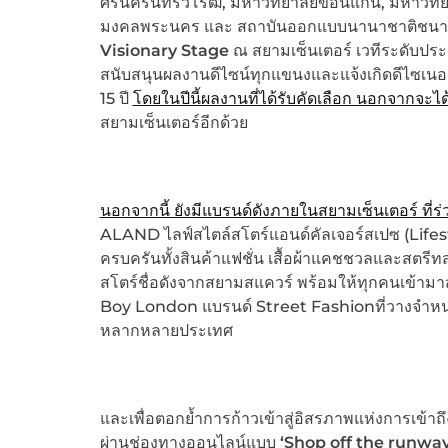
ศรีนครินทรวิโรฒ, มหาวิทยาลัยขอนแก่น, มหาวิ
มงคลพระนคร และ สถาบันออกแบบนานาชาติชนาพัฒน
Visionary Stage
ณ สยามเซ็นเตอร์ เวทีระดับประเทศ
สนับสนุนผลงานดีไซน์ทุกแขนงและแจ้งเกิดดีไซเนอร์
15 ปี
โดยในปีนี้ผลงานที่ได้รับคัดเลือก นอกจากจะไ
สยามเซ็นเตอร์อีกด้วย
นอกจากนี้ ยังมีแบรนด์ดังภายในสยามเซ็นเตอร์ ที่
ALAND ไลฟ์สไตล์สโตร์แอนด์คัลเจอร์สเปซ (Lifesty
ครบครันทั้งสินค้าแฟชั่น เสื้อผ้าแคชชวลและสตรีทส
สโตร์ชื่อดังจากสยามสแควร์ พร้อมให้ทุกคนเข้ามาส
Boy London แบรนด์ Street Fashionที่วางจำหน่า
หลากหลายประเทศ
และเพื่อตอกย้ำการก้าวเข้าสู่อิสรภาพแห่งการเข้าถึ
ผ่านช่องทางออนไลน์แบบ
‘
Shop off the runwa