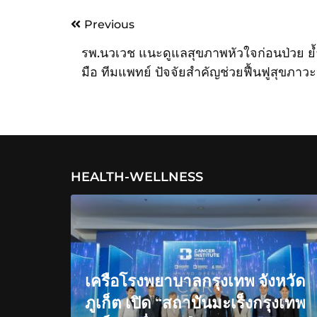
Post
Previous
navigation
รพ.นวเวช แนะดูแลสุขภาพหัวใจก่อนป่วย ย้ำ
มือ ทีมแพทย์ ปัจจัยสำคัญช่วยฟื้นฟูสุขภาวะ
HEALTH-WELLNESS
เครือโรงพยาบาลกรุงเทพ จังหวัด
ภูเก็ต เปิด “สถาบันมะเร็งกรุงเทพ