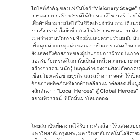
ไฮไลท์สำคัญของแฟชั่นโชว์
“Visionary Stage”
ส
การออกแบบสร้างสรรค์ให้กับเหล่าดีไซเนอร์ โดยใ
เสื้อผ้าที่สามารถใส่ได้ในชีวิตประจำวัน ภายใต้แ
งานรังสรรค์เสื้อผ้าที่แสดงถึงอิสรภาพทางความ
ระหว่างงานหัตกรรมท้องถิ่นและความร่วมสมัย นั
เพิ่มคุณค่าและมูลค่า นอกจากเป็นการแสดงถึงคว
ยังแสดงถึงศักยภาพของผู้ประกอบการผ้าทอในภาคต
สอดรับกับเทรนด์โลก นับเป็นอีกหนึ่งความพยายาม
สร้างการตระหนักรู้ในคุณค่าของงานศิลปหัตถกรรม
เชื่อมโยงเครือข่ายธุรกิจ และสร้างการจดจำให้เ
ศักยภาพผลิตภัณฑ์จากผ้าทออีสานมาต่อยอดเพิ่มมูลค่
ผลักดันจาก
“Local Heroes” สู่ Global Heroes”
สยามพิวรรธน์ ที่ยึดมั่นมาโดยตลอด
โดยสถาบันที่ผลงานได้รับการคัดเลือกให้แสดงแบบบ
มหาวิทยาลัยกรุงเทพ, มหาวิทยาลัยเทคโนโลยีราชม