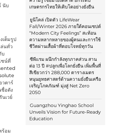
ความรู้ เชื่อมโยงตลาด ยกระดับ
 นับ
เกษตรกรไทยให้เติบโตอย่างยั่งยืน
ยูนิโคล่ เปิดตัว LifeWear
Fall/Winter 2026 ภายใต้คอนเซปต์
“Modern City Feelings” สะท้อน
งเต็มรูป
ความหลากหลายของผู้คนและการใช้
ชีวิตผ่านเสื้อผ้าที่ตอบโจทย์ทุกวัน
่นทั่ว
ับ
ซีพีแรม ผนึกกำลังทุกภาคส่วน สาน
น์ที่
ต่อ 13 ปี #ปลูกเพื่อโลกยั่งยืน เพิ่มพื้นที่
esented
สีเขียวกว่า 288,000 ตารางเมตร
solute
หนุนยุทธศาสตร์ด้านความยั่งยืนเครือ
อวตาร์
เจริญโภคภัณฑ์ มุ่งสู่ Net Zero
ื่อดัง
2050
ันเวย์
Guangzhou Yinghao School
Unveils Vision for Future-Ready
Education
พร้อม