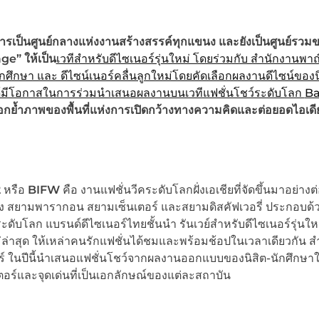
้ำการเป็นศูนย์กลางแห่งงานสร้างสรรค์ทุกแขนง และยังเป็นศูนย์รวม
ge” ให้เป็น
เวทีสำหรับดีไซเนอร์รุ่นใหม่ โดยร่วมกับ สำนักงานพาณ
กศึกษา และ ดีไซน์เนอร์คลื่นลูกใหม่โดยคัดเลือกผลงานดีไซน์ของน
ได้มีโอกาสในการร่วมนำเสนอผลงานบนเวทีแฟชั่นโชว์ระดับโลก
B
ย้ำภาพของพื้นที่แห่งการเปิดกว้างทางความคิดและต่อยอดไอเดี
2
หรือ
BIFW
คือ งานแฟชั่นวีคระดับโลกฝั่งเอเชียที่จัดขึ้นมาอย่างต่
ั้ง สยามพารากอน สยามเซ็นเตอร์ และสยามดิสคัฟเวอรี่ ประกอบด้ว
ะดับโลก แบรนด์ดีไซเนอร์ไทยชั้นนำ รันเวย์สำหรับดีไซเนอร์รุ่นให
่ล่าสุด ให้เหล่าคนรักแฟชั่นได้ชมและพร้อมช้อปในเวลาเดียวกัน ส
ตอร์ ในปีนี้นำเสนอแฟชั่นโชว์จากผลงานออกแบบของนิสิต-นักศึกษ
อร์และจุดเด่นที่เป็นเอกลักษณ์ของแต่ละสถาบัน