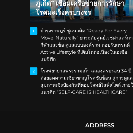
ภูเก็ต” เชื่อมเครือข่ายการรักษา
โรคมะเร็งครบวงจร
บำรุงราษฎร์ ชูแนวคิด “Ready For Every
1
Move, Naturally” ยกระดับศูนย์เวชศาสตร์กา
กีฬาและข้อ ดูแลแบบองค์รวม ตอบรับเทรนด์
Active Lifestyle ที่เติบโตต่อเนื่องในเอเชีย
แปซิฟิก
โรงพยาบาลพระรามเก้า ฉลองครบรอบ 34 ปี
2
ต่อยอดความเชี่ยวชาญโรคซับซ้อน สู่การดูแล
สุขภาพเชิงป้องกันที่ตอบโจทย์ไลฟ์สไตล์ ภายใ
แนวคิด “SELF-CARE IS HEALTHCARE”
ADDRESS