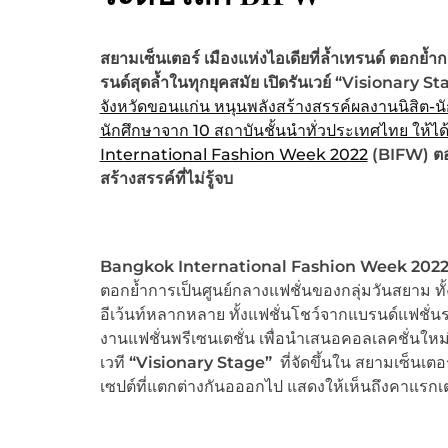
สยามเซ็นเตอร์ เมืองแห่งไอเดียที่ล้ำเทรนด์ ตอกย
รนด์สุดล้ำในทุกยุคสมัย เปิดรันเวย์ “
Visionary Sta
จังหวัดขอนแก่น หนุนพลังสร้างสรรค์ผลงานนิสิต-นั
นักศึกษาจาก 10 สถาบันชั้นนำทั่วประเทศไทย ให้
International Fashion Week 2022
(BIFW) ตอก
สร้างสรรค์ที่ไม่รู้จบ
Bangkok International Fashion Week 202
ตอกย้ำการเป็นศูนย์กลางแฟชั่นของกลุ่มวันสยาม ท
อีเว้นท์หลากหลาย ทั้งแฟชั่นโชว์จากแบรนด์แฟชั่นร
งานแฟชั่นพรีเซนเตชั่น เพื่อนำเสนอคอลเลคชั่นใหม
เวที
“
Visionary Stage”
ที่จัดขึ้นใน สยามเซ็นเ
เซปต์ที่แตกต่างกันอออกไป แสดงให้เห็นถึงคาแรกเต