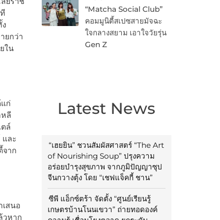
โลยีราช
“Matcha Social Club”
ที
คอมมูนิตี้สเปซสายมัจฉะ
้ง
ใจกลางสยาม เอาใจวัยรุ่น
มายกว่า
Gen Z
ยใน
้แก่
Latest News
หลี
ตล์
์ และ
“เฮยยิน” ชวนสัมผัสศาสตร์ “The Art
ี้จาก
of Nourishing Soup” ปรุงความ
อร่อยบำรุงสุขภาพ จากภูมิปัญญาซุป
จีนกวางตุ้ง โดย “เชฟแจ็คกี้ ชาน”
ซีพี แอ็กซ์ตร้า จัดตั้ง “ศูนย์เรียนรู้
นำเสนอ
เกษตรบ้านโนนเขวา” ถ่ายทอดองค์
ล้วหาก