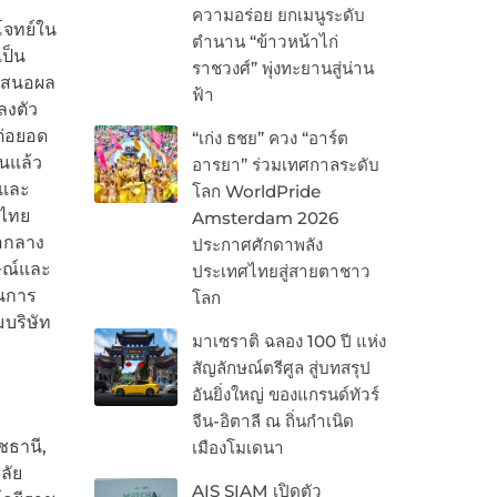
ความอร่อย ยกเมนูระดับ
โจทย์ใน
ตำนาน “ข้าวหน้าไก่
ป็น
ราชวงศ์” พุ่งทะยานสู่น่าน
ำเสนอผล
ฟ้า
ลงตัว
ต่อยอด
“เก่ง ธชย” ควง “อาร์ต
นแล้ว
อารยา” ร่วมเทศกาลระดับ
ดและ
โลก WorldPride
์ไทย
Amsterdam 2026
่อกลาง
ประกาศศักดาพลัง
ษณ์และ
ประเทศไทยสู่สายตาชาว
็นการ
โลก
บริษัท
มาเซราติ ฉลอง 100 ปี แห่ง
สัญลักษณ์ตรีศูล สู่บทสรุป
อันยิ่งใหญ่ ของแกรนด์ทัวร์
จีน-อิตาลี ณ ถิ่นกำเนิด
ชธานี,
เมืองโมเดนา
ลัย
AIS SIAM เปิดตัว