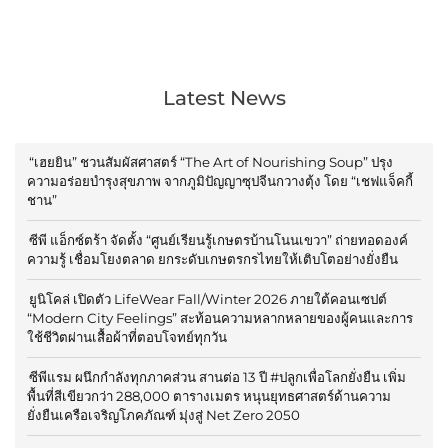
Latest News
“เฮยยิน” ชวนสัมผัสศาสตร์ “The Art of Nourishing Soup” ปรุง
ความอร่อยบำรุงสุขภาพ จากภูมิปัญญาซุปจีนกวางตุ้ง โดย “เชฟแจ็คกี้
ชาน”
ซีพี แอ็กซ์ตร้า จัดตั้ง “ศูนย์เรียนรู้เกษตรบ้านโนนเขวา” ถ่ายทอดองค์
ความรู้ เชื่อมโยงตลาด ยกระดับเกษตรกรไทยให้เติบโตอย่างยั่งยืน
ยูนิโคล่ เปิดตัว LifeWear Fall/Winter 2026 ภายใต้คอนเซปต์
“Modern City Feelings” สะท้อนความหลากหลายของผู้คนและการ
ใช้ชีวิตผ่านเสื้อผ้าที่ตอบโจทย์ทุกวัน
ซีพีแรม ผนึกกำลังทุกภาคส่วน สานต่อ 13 ปี #ปลูกเพื่อโลกยั่งยืน เพิ่ม
พื้นที่สีเขียวกว่า 288,000 ตารางเมตร หนุนยุทธศาสตร์ด้านความ
ยั่งยืนเครือเจริญโภคภัณฑ์ มุ่งสู่ Net Zero 2050