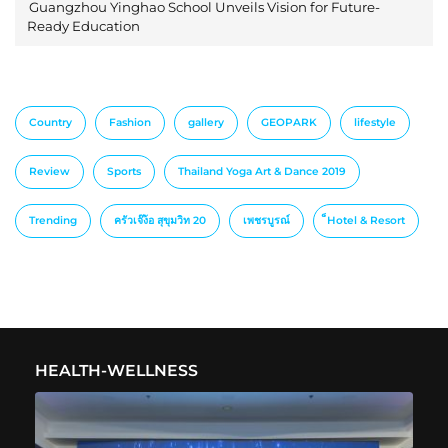
Guangzhou Yinghao School Unveils Vision for Future-
Ready Education
Country
Fashion
gallery
GEOPARK
lifestyle
Review
Sports
Thailand Yoga Art & Dance 2019
Trending
ครัวเจ๊ง้อ สุขุมวิท 20
เพชรบูรณ์
็Hotel & Resort
HEALTH-WELLNESS