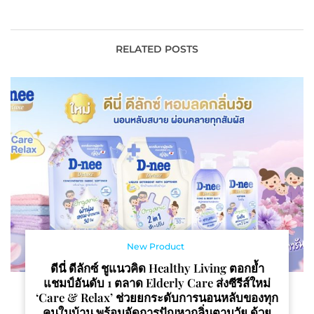
หญ้าแฝก ผลิต 9,000 ขวด
แพลตฟอร์มใหม่สุดล้ำ
ให้ผู้ป่วยติดเตียงที่มีปัญหา
“Battlelab” ยกระดับ
สุขภาพช่องปาก
วงการอีสปอร์ตเพื่อเกมเมอร์
ทั่วโลก ตั้งเป้า 10,000
RELATED POSTS
ล้านใน 5 ปี
New Product
ดีนี่ ดีลักซ์ ชูแนวคิด Healthy Living ตอกย้ำ
แชมป์อันดับ 1 ตลาด Elderly Care ส่งซีรีส์ใหม่
‘Care & Relax’ ช่วยยกระดับการนอนหลับของทุก
คนในบ้าน พร้อมจัดการปัญหากลิ่นตามวัย ด้วย