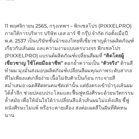
11 พฤศจิกายน 2565, กรุงเทพฯ – พิกเซลโปร (PIXXELPRO)
ภายใต้การบริหาร บริษัท เอส อาร์ ซี กรุ๊ป จำกัด ก่อตั้งเมื่อปี
พ.ศ. 2537 เป็นบริษัทชั้นนำของไทยที่เชี่ยวชาญด้านผลิตภัณฑ์
เกี่ยวกับเส้นผม และความงามแบบครบวงจร พิกเซลโปร
(PIXXELPRO) แบรนด์ผลิตภัณฑ์เปลี่ยนสีผมที่
“คิดโดยผู้
เชี่ยวชาญ ใช้โดยมืออาชีพ”
ตอกย้ำความเป็น
“ตัวจริง”
ด้านสี
ทำผม มุ่งมั่นส่งมอบผลิตภัณฑ์เปลี่ยนสีผมคุณภาพระดับสากล
ที่ไม่เพียงแต่เกลี่ยง่าย เนื้อไม่จับตัวเป็นก้อน กระจายสี
สม่ำเสมอ เฉดสีติดทนคมชัดเท่านั้น แต่ยังตรงเข้าบำรุงเส้นผม
ได้ล้ำลึก ช่วยปลอบประโลมและฟื้นฟูหนังศีรษะด้วยนวัตกรรม
ล้ำสมัย เพื่อให้มั่นใจได้ว่าเปลี่ยนสีแล้วเส้นผมไม่แห้งเสีย ชี้ฟู
หนังศีรษะไม่แพ้ หรือระคายเคือง ส่งต่อเฉดสีในฝันที่ติดทน
นาน