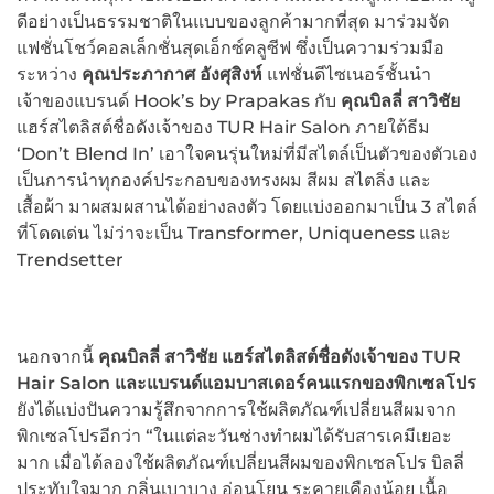
ดีอย่างเป็นธรรมชาติในแบบของลูกค้ามากที่สุด มาร่วมจัด
แฟชั่นโชว์คอลเล็กชั่นสุดเอ็กซ์คลูซีฟ ซึ่งเป็นความร่วมมือ
ระหว่าง
คุณประภากาศ อังศุสิงห์
แฟชั่นดีไซเนอร์ชั้นนำ
เจ้าของแบรนด์ Hook’s by Prapakas กับ
คุณบิลลี่ สาวิชัย
แฮร์สไตลิสต์ชื่อดังเจ้าของ TUR Hair Salon ภายใต้ธีม
‘Don’t Blend In’ เอาใจคนรุ่นใหม่ที่มีสไตล์เป็นตัวของตัวเอง
เป็นการนำทุกองค์ประกอบของทรงผม สีผม สไตลิ่ง และ
เสื้อผ้า มาผสมผสานได้อย่างลงตัว โดยแบ่งออกมาเป็น 3 สไตล์
ที่โดดเด่น ไม่ว่าจะเป็น Transformer, Uniqueness และ
Trendsetter
นอกจากนี้
คุณบิลลี่ สาวิชัย แฮร์สไตลิสต์ชื่อดังเจ้าของ
TUR
Hair Salon
และแบรนด์แอมบาสเดอร์คนแรกของพิกเซลโปร
ยังได้แบ่งปันความรู้สึกจากการใช้ผลิตภัณฑ์เปลี่ยนสีผมจาก
พิกเซลโปรอีกว่า “ในแต่ละวันช่างทำผมได้รับสารเคมีเยอะ
มาก เมื่อได้ลองใช้ผลิตภัณฑ์เปลี่ยนสีผมของพิกเซลโปร บิลลี่
ประทับใจมาก กลิ่นเบาบาง อ่อนโยน ระคายเคืองน้อย เนื้อ