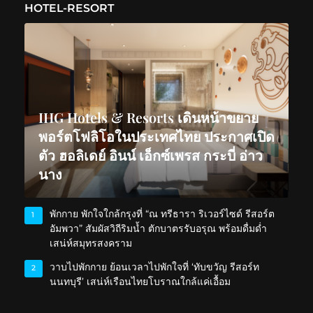
HOTEL-RESORT
IHG Hotels & Resorts เดินหน้าขยาย
พอร์ตโฟลิโอในประเทศไทย ประกาศเปิด
ตัว ฮอลิเดย์ อินน์ เอ็กซ์เพรส กระบี่ อ่าว
นาง
พักกาย พักใจใกล้กรุงที่ “ณ ทรีธารา ริเวอร์ไซด์ รีสอร์ต
1
อัมพวา” สัมผัสวิถีริมน้ำ ตักบาตรรับอรุณ พร้อมดื่มด่ำ
เสน่ห์สมุทรสงคราม
วาบไปพักกาย ย้อนเวลาไปพักใจที่ ‘ทับขวัญ รีสอร์ท
2
นนทบุรี’ เสน่ห์เรือนไทยโบราณใกล้แค่เอื้อม