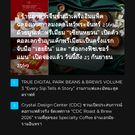
3 ร้านอาหารจีนชั้นนำเครืออิมแพ็ค
ฉลองเทศกาลมงคลไหว้พระจันทร์ 2569
ด้วยมูนเค้กพรีเมียม “เซียนหยวน” เปิดตัว
คอลเลกชันมูนเค้กพรีเมียมเป็นครั้งแรก
จับมือ “เฮยยิน” และ “ฮ่องกงฟิชเชอร์
แมน” เปิดจองแล้ว วันนี้ถึง 25 กันยายน
2569
TRUE DIGITAL PARK BEANS & BREWS VOLUME
1
3 “Every Sip Tells A Story” งานกาแฟและมัทฉะสุด
คราฟท์
Crystal Design Center (CDC) ชวนเปิดประสบการณ์
2
คอกาแฟตัวจริง จัดเทศกาล “CDC Roast & Brew
2026” รวมที่สุดของ Specialty Coffee ย่านเอกมัย-
รามอินทรา