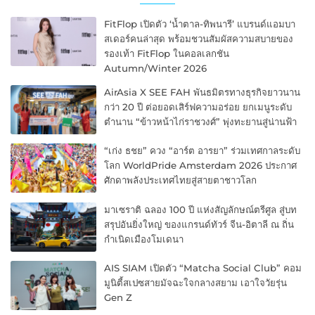
FitFlop เปิดตัว ‘น้ำตาล-ทิพนารี’ แบรนด์แอมบา
สเดอร์คนล่าสุด พร้อมชวนสัมผัสความสบายของ
รองเท้า FitFlop ในคอลเลกชัน
Autumn/Winter 2026
AirAsia X SEE FAH พันธมิตรทางธุรกิจยาวนาน
กว่า 20 ปี ต่อยอดเสิร์ฟความอร่อย ยกเมนูระดับ
ตำนาน “ข้าวหน้าไก่ราชวงศ์” พุ่งทะยานสู่น่านฟ้า
“เก่ง ธชย” ควง “อาร์ต อารยา” ร่วมเทศกาลระดับ
โลก WorldPride Amsterdam 2026 ประกาศ
ศักดาพลังประเทศไทยสู่สายตาชาวโลก
มาเซราติ ฉลอง 100 ปี แห่งสัญลักษณ์ตรีศูล สู่บท
สรุปอันยิ่งใหญ่ ของแกรนด์ทัวร์ จีน-อิตาลี ณ ถิ่น
กำเนิดเมืองโมเดนา
AIS SIAM เปิดตัว “Matcha Social Club” คอม
มูนิตี้สเปซสายมัจฉะใจกลางสยาม เอาใจวัยรุ่น
Gen Z