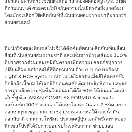
สม่ำเสมอผ่านทางโซเชียลมีเดีย กล้าลองผิดลองถูก และไม่ยึด
ติดกับแบรนด์ ตลอดจนใส่ใจกับความเป็นมิตรต่อสิ่งแวดล้อม
โดยมักจะเลือกใช้ผลิตภัณฑ์ที่เน้นส่วนผสมธรรมชาติมากกว่า
ส่วนผสมเคมี
ทีมนักวิจัยของพิกเซลโปรจึงได้คิดค้นพัฒนาผลิตภัณฑ์เปลี่ยน
สีผมที่เน้นส่วนผสมธรรมชาติ และเพิ่มสารบำรุงเส้นผม 300%
ที่ปราศจากส่วนผสมเคมีอันตราย เพื่อความปลอดภัยทุกการ
เปลี่ยนสีผม แต่ยังคงให้สีติดทนนาน ด้วย Amino Reflect
Light & HCE System เทคโนโลยีผลักดันเม็ดสีให้แทรกซึม
ติดลึกถึงเนื้อผม ให้เฉดสีติดทนคมชัดเต็มประสิทธิภาพ และลด
การสูญเสียความชุ่มชื่นในเส้นผมได้ถึง 50% ให้เส้นผมไม่แห้ง
เสียชี้ฟู ด้วย ASIAN COMPLEX FORMULA สารสกัด
ออร์แกนิก 100% จากดอกไม้แห่งโลกตะวันออก 2 ชนิด อย่าง
ดอกซากุระเชจู จากเกาะเชจู ประเทศเกาหลีใต้ และน้ำมัน
ดอกสึบากิ จากเกาะโทชิมะ ประเทศญี่ปุ่น เอกสิทธิ์เฉพาะของ
พิกเซลโปรที่ได้รับการยอมรับในระดับสากล ช่วยปลอบ