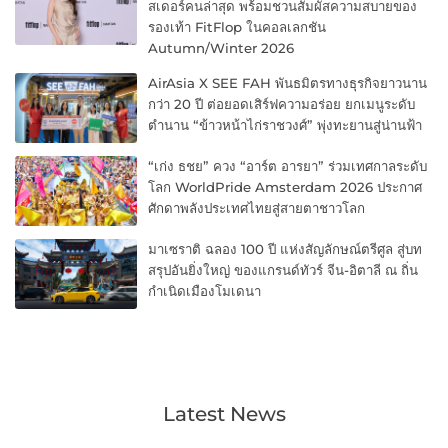
สเดอร์คนล่าสุด พร้อมชวนสัมผัสความสบายของ
รองเท้า FitFlop ในคอลเลกชัน
Autumn/Winter 2026
AirAsia X SEE FAH พันธมิตรทางธุรกิจยาวนาน
กว่า 20 ปี ต่อยอดเสิร์ฟความอร่อย ยกเมนูระดับ
ตำนาน “ข้าวหน้าไก่ราชวงศ์” พุ่งทะยานสู่น่านฟ้า
“เก่ง ธชย” ควง “อาร์ต อารยา” ร่วมเทศกาลระดับ
โลก WorldPride Amsterdam 2026 ประกาศ
ศักดาพลังประเทศไทยสู่สายตาชาวโลก
มาเซราติ ฉลอง 100 ปี แห่งสัญลักษณ์ตรีศูล สู่บท
สรุปอันยิ่งใหญ่ ของแกรนด์ทัวร์ จีน-อิตาลี ณ ถิ่น
กำเนิดเมืองโมเดนา
Latest News