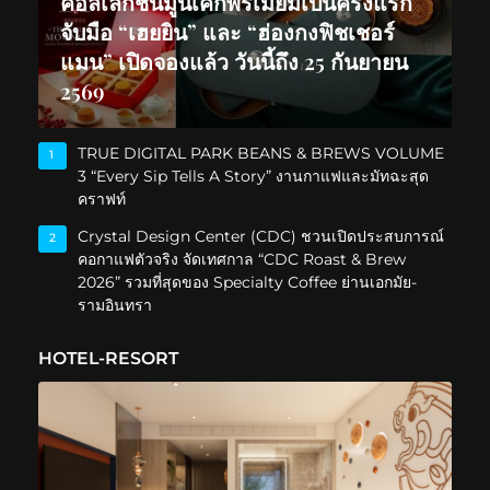
คอลเลกชันมูนเค้กพรีเมียมเป็นครั้งแรก
จับมือ “เฮยยิน” และ “ฮ่องกงฟิชเชอร์
แมน” เปิดจองแล้ว วันนี้ถึง 25 กันยายน
2569
TRUE DIGITAL PARK BEANS & BREWS VOLUME
1
3 “Every Sip Tells A Story” งานกาแฟและมัทฉะสุด
คราฟท์
Crystal Design Center (CDC) ชวนเปิดประสบการณ์
2
คอกาแฟตัวจริง จัดเทศกาล “CDC Roast & Brew
2026” รวมที่สุดของ Specialty Coffee ย่านเอกมัย-
รามอินทรา
HOTEL-RESORT