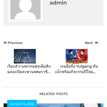
admin
Post
Previous
Next
navigation
เริ่มแล้ว! มหกรรมสุขเต็มสิบ
เกมมือถือ Yulgang คัม
ฉลองเปิดสะพานทศมราชัน
แบ็กพร้อมกิจกรรมปีใหม่สุด
พบกับ 5 ไฮไลท์ อิ่มฟิน ช้อป
พิเศษสนุกจัดเต็ม กับพรี
สนุก ชมวิวสวยครั้งสำคัญ
เซนเตอร์ เผือก และ เต๋อ
ก่อนเปิดใช้งานจริง
มันส์สุดเหวี่ยงในยุทธภพ!
RELATED POSTS
AUGUST 6, 2026