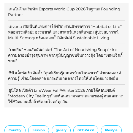
เลอโนโวเสริมทัพ Esports World Cup 2026 ในฐานะ Founding
Partner
divana เปิดพื้นที่แห่งการใช้ชีวิต ผ่านนิทรรศการ “Habitat of Life”
หลอมรวมศิลปะ ธรรมชาติ และศาสตร์แห่งกลิ่นหอม สู่ประสบการณ์
Multi-Sensory พร้อมตอกย้ำวิสัยทัศน์ Sustainable Living
“เฮยยิน” ชวนสัมผัสศาสตร์ “The Art of Nourishing Soup” ปรุง
ความอร่อยบำรุงสุขภาพ จากภูมิปัญญาซุปจีนกวางตุ้ง โดย “เชฟแจ็คกี้
ชาน”
ซีพี แอ็กซ์ตร้า จัดตั้ง “ศูนย์เรียนรู้เกษตรบ้านโนนเขวา” ถ่ายทอดองค์
ความรู้ เชื่อมโยงตลาด ยกระดับเกษตรกรไทยให้เติบโตอย่างยั่งยืน
ยูนิโคล่ เปิดตัว LifeWear Fall/Winter 2026 ภายใต้คอนเซปต์
“Modern City Feelings” สะท้อนความหลากหลายของผู้คนและการ
ใช้ชีวิตผ่านเสื้อผ้าที่ตอบโจทย์ทุกวัน
Country
Fashion
gallery
GEOPARK
lifestyle