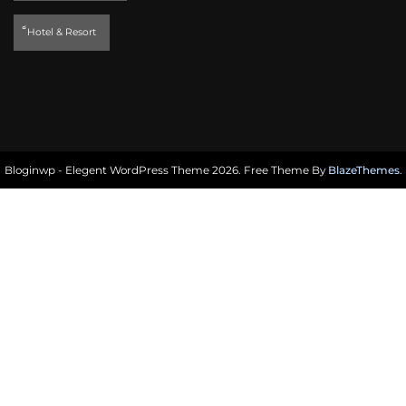
็Hotel & Resort
Bloginwp - Elegent WordPress Theme 2026. Free Theme By
BlazeThemes
.