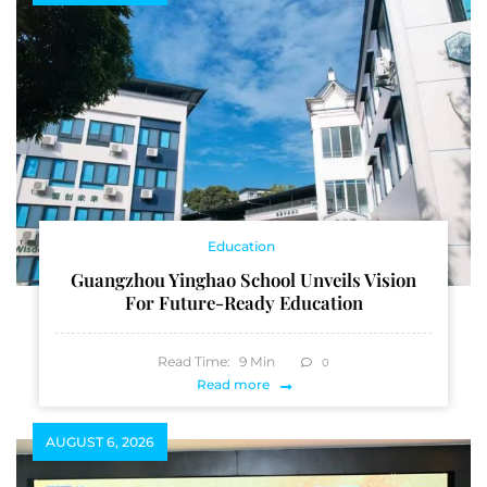
Education
Guangzhou Yinghao School Unveils Vision
For Future-Ready Education
Read Time:
9
Min
0
Read more
AUGUST 6, 2026