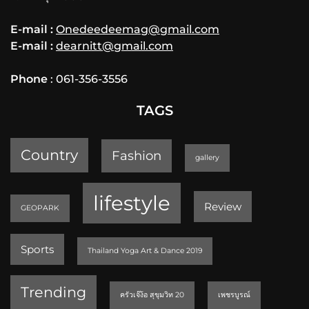
E-mail :
Onedeedeemag@gmail.com
E-mail :
dearnitt@gmail.com
Phone
: 061-356-3556
TAGS
Country
Fashion
gallery
lifestyle
Review
GEOPARK
Sports
Thailand Yoga Art & Dance 2019
Trending
ครัวเจ๊ง้อ สุขุมวิท 20
เพชรบูรณ์