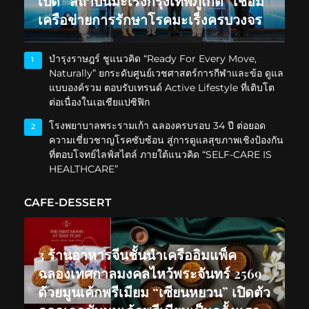
เปิด “สถาบันมะเร็งกรุงเทพภูเก็ต” เชื่อม
เครือข่ายการรักษาโรคมะเร็งครบวงจร
บำรุงราษฎร์ ชูแนวคิด “Ready For Every Move,
1
Naturally” ยกระดับศูนย์เวชศาสตร์การกีฬาและข้อ ดูแล
แบบองค์รวม ตอบรับเทรนด์ Active Lifestyle ที่เติบโต
ต่อเนื่องในเอเชียแปซิฟิก
โรงพยาบาลพระรามเก้า ฉลองครบรอบ 34 ปี ต่อยอด
2
ความเชี่ยวชาญโรคซับซ้อน สู่การดูแลสุขภาพเชิงป้องกัน
ที่ตอบโจทย์ไลฟ์สไตล์ ภายใต้แนวคิด “SELF-CARE IS
HEALTHCARE”
CAFE-DESSERT
3 ร้านอาหารจีนชั้นนำเครืออิมแพ็ค
ฉลองเทศกาลมงคลไหว้พระจันทร์ 2569
ด้วยมูนเค้กพรีเมียม “เซียนหยวน” เปิดตัว