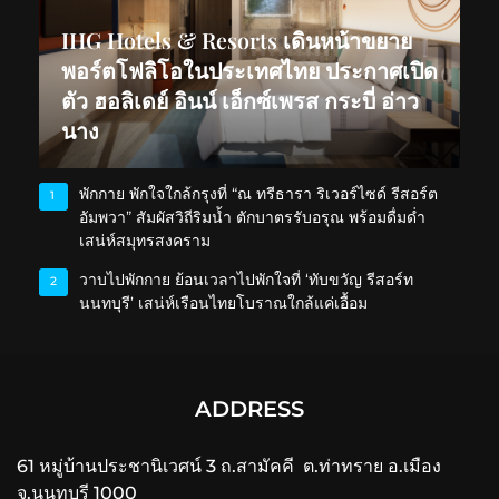
IHG Hotels & Resorts เดินหน้าขยาย
พอร์ตโฟลิโอในประเทศไทย ประกาศเปิด
ตัว ฮอลิเดย์ อินน์ เอ็กซ์เพรส กระบี่ อ่าว
นาง
พักกาย พักใจใกล้กรุงที่ “ณ ทรีธารา ริเวอร์ไซด์ รีสอร์ต
1
อัมพวา” สัมผัสวิถีริมน้ำ ตักบาตรรับอรุณ พร้อมดื่มด่ำ
เสน่ห์สมุทรสงคราม
วาบไปพักกาย ย้อนเวลาไปพักใจที่ ‘ทับขวัญ รีสอร์ท
2
นนทบุรี’ เสน่ห์เรือนไทยโบราณใกล้แค่เอื้อม
ADDRESS
61 หมู่บ้านประชานิเวศน์ 3 ถ.สามัคคี ต.ท่าทราย อ.เมือง
จ.นนทบุรี 1000