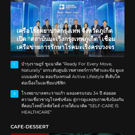
เครือโรงพยาบาลกรุงเทพ จังหวัดภูเก็ต
เปิด “สถาบันมะเร็งกรุงเทพภูเก็ต” เชื่อม
เครือข่ายการรักษาโรคมะเร็งครบวงจร
บำรุงราษฎร์ ชูแนวคิด “Ready For Every Move,
1
Naturally” ยกระดับศูนย์เวชศาสตร์การกีฬาและข้อ ดูแล
แบบองค์รวม ตอบรับเทรนด์ Active Lifestyle ที่เติบโต
ต่อเนื่องในเอเชียแปซิฟิก
โรงพยาบาลพระรามเก้า ฉลองครบรอบ 34 ปี ต่อยอด
2
ความเชี่ยวชาญโรคซับซ้อน สู่การดูแลสุขภาพเชิงป้องกัน
ที่ตอบโจทย์ไลฟ์สไตล์ ภายใต้แนวคิด “SELF-CARE IS
HEALTHCARE”
CAFE-DESSERT