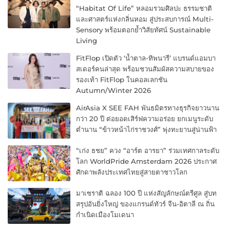
“Habitat Of Life” หลอมรวมศิลปะ ธรรมชาติ
และศาสตร์แห่งกลิ่นหอม สู่ประสบการณ์ Multi-
Sensory พร้อมตอกย้ำวิสัยทัศน์ Sustainable
Living
FitFlop เปิดตัว ‘น้ำตาล-ทิพนารี’ แบรนด์แอมบา
สเดอร์คนล่าสุด พร้อมชวนสัมผัสความสบายของ
รองเท้า FitFlop ในคอลเลกชัน
Autumn/Winter 2026
AirAsia X SEE FAH พันธมิตรทางธุรกิจยาวนาน
กว่า 20 ปี ต่อยอดเสิร์ฟความอร่อย ยกเมนูระดับ
ตำนาน “ข้าวหน้าไก่ราชวงศ์” พุ่งทะยานสู่น่านฟ้า
“เก่ง ธชย” ควง “อาร์ต อารยา” ร่วมเทศกาลระดับ
โลก WorldPride Amsterdam 2026 ประกาศ
ศักดาพลังประเทศไทยสู่สายตาชาวโลก
มาเซราติ ฉลอง 100 ปี แห่งสัญลักษณ์ตรีศูล สู่บท
สรุปอันยิ่งใหญ่ ของแกรนด์ทัวร์ จีน-อิตาลี ณ ถิ่น
กำเนิดเมืองโมเดนา