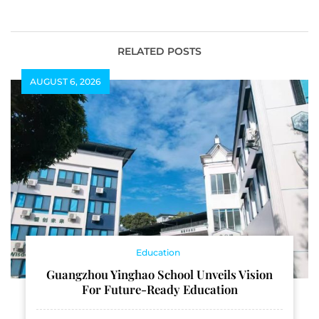
Legend No.3109”
FIT Fair #17) ทราเวลแฟร์
ตำนานที่ยังคงโลดแล่น
เที่ยวญี่ปุ่นล้วนๆ ที่ใหญ่ที่สุด
ถ่ายทอดความเรียบ เท่
ในไทย
เหนือกาลเวลา
RELATED POSTS
AUGUST 6, 2026
Education
Guangzhou Yinghao School Unveils Vision
For Future-Ready Education