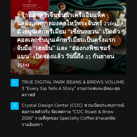
3 ร้านอาหารจีนชั้นนำเครืออิมแพ็ค
ฉลองเทศกาลมงคลไหว้พระจันทร์ 2569
ด้วยมูนเค้กพรีเมียม “เซียนหยวน” เปิดตัว
คอลเลกชันมูนเค้กพรีเมียมเป็นครั้งแรก
จับมือ “เฮยยิน” และ “ฮ่องกงฟิชเชอร์
แมน” เปิดจองแล้ว วันนี้ถึง 25 กันยายน
2569
TRUE DIGITAL PARK BEANS & BREWS VOLUME
1
3 “Every Sip Tells A Story” งานกาแฟและมัทฉะสุด
คราฟท์
Crystal Design Center (CDC) ชวนเปิดประสบการณ์
2
คอกาแฟตัวจริง จัดเทศกาล “CDC Roast & Brew
2026” รวมที่สุดของ Specialty Coffee ย่านเอกมัย-
รามอินทรา