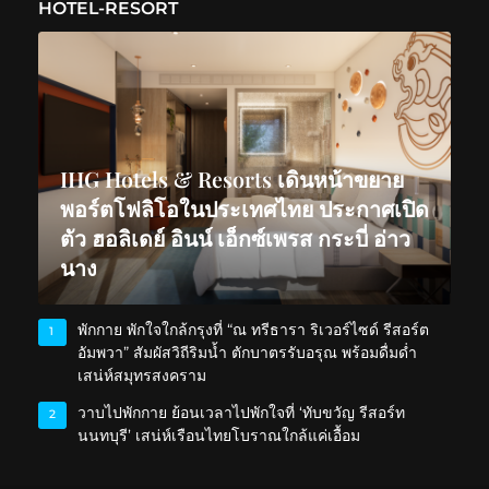
HOTEL-RESORT
IHG Hotels & Resorts เดินหน้าขยาย
พอร์ตโฟลิโอในประเทศไทย ประกาศเปิด
ตัว ฮอลิเดย์ อินน์ เอ็กซ์เพรส กระบี่ อ่าว
นาง
พักกาย พักใจใกล้กรุงที่ “ณ ทรีธารา ริเวอร์ไซด์ รีสอร์ต
1
อัมพวา” สัมผัสวิถีริมน้ำ ตักบาตรรับอรุณ พร้อมดื่มด่ำ
เสน่ห์สมุทรสงคราม
วาบไปพักกาย ย้อนเวลาไปพักใจที่ ‘ทับขวัญ รีสอร์ท
2
นนทบุรี’ เสน่ห์เรือนไทยโบราณใกล้แค่เอื้อม