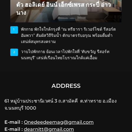
ตัว ฮอลิเดย์ อินน์ เอ็กซ์เพรส กระบี่ อ่าว
นาง
พักกาย พักใจใกล้กรุงที่ “ณ ทรีธารา ริเวอร์ไซด์ รีสอร์ต
1
อัมพวา” สัมผัสวิถีริมน้ำ ตักบาตรรับอรุณ พร้อมดื่มด่ำ
เสน่ห์สมุทรสงคราม
วาบไปพักกาย ย้อนเวลาไปพักใจที่ ‘ทับขวัญ รีสอร์ท
2
นนทบุรี’ เสน่ห์เรือนไทยโบราณใกล้แค่เอื้อม
ADDRESS
61 หมู่บ้านประชานิเวศน์ 3 ถ.สามัคคี ต.ท่าทราย อ.เมือง
จ.นนทบุรี 1000
E-mail :
Onedeedeemag@gmail.com
E-mail :
dearnitt@gmail.com