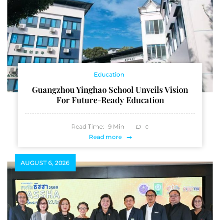
Education
Guangzhou Yinghao School Unveils Vision
For Future-Ready Education
Read Time:
9
Min
0
Read more
AUGUST 6, 2026