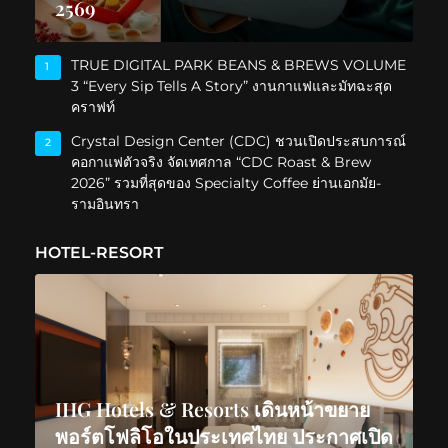
2569
TRUE DIGITAL PARK BEANS & BREWS VOLUME
1
3 “Every Sip Tells A Story” งานกาแฟและมัทฉะสุด
คราฟท์
Crystal Design Center (CDC) ชวนเปิดประสบการณ์
2
คอกาแฟตัวจริง จัดเทศกาล “CDC Roast & Brew
2026” รวมที่สุดของ Specialty Coffee ย่านเอกมัย-
รามอินทรา
HOTEL-RESORT
IHG Hotels & Resorts เดินหน้าขยาย
พอร์ตโฟลิโอในประเทศไทย ประกาศเปิด