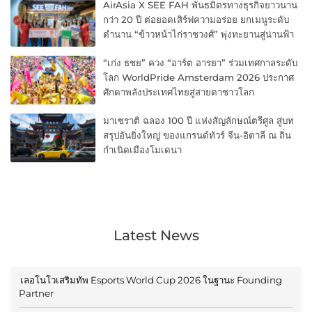
AirAsia X SEE FAH พันธมิตรทางธุรกิจยาวนาน
กว่า 20 ปี ต่อยอดเสิร์ฟความอร่อย ยกเมนูระดับ
ตำนาน “ข้าวหน้าไก่ราชวงศ์” พุ่งทะยานสู่น่านฟ้า
“เก่ง ธชย” ควง “อาร์ต อารยา” ร่วมเทศกาลระดับ
โลก WorldPride Amsterdam 2026 ประกาศ
ศักดาพลังประเทศไทยสู่สายตาชาวโลก
มาเซราติ ฉลอง 100 ปี แห่งสัญลักษณ์ตรีศูล สู่บท
สรุปอันยิ่งใหญ่ ของแกรนด์ทัวร์ จีน-อิตาลี ณ ถิ่น
กำเนิดเมืองโมเดนา
Latest News
เลอโนโวเสริมทัพ Esports World Cup 2026 ในฐานะ Founding
Partner