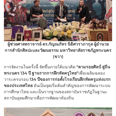
ผู้ช่วยศาสตราจารย์ ดร.กัญณภัทร นิธิศวราภากุล ผู้อำนวย
การสำนักศิลปะและวัฒนธรรม มหาวิทยาลัยราชภัฏพระนคร
(ขวา)
การจัดงานในครั้งนี้ จัดขึ้นภายใต้แนวคิด
“
ตามรอยศิลป์ สู่ถิ่น
พระนคร
134
ปี ฐานรากการฝึกหัดครูไทย”
เพื่อเฉลิมฉลอง
วาระครบรอบ
134
ปีของการก่อตั้งโรงเรียนฝึกหัดครูแห่งแรก
ของประเทศไทย
อันเป็นจุดเริ่มต้นสำคัญของการพัฒนาระบบ
การศึกษาไทย และเป็นรากฐานของสถาบันราชภัฏในฐานะ
สถาบันอุดมศึกษาเพื่อการพัฒนาท้องถิ่น