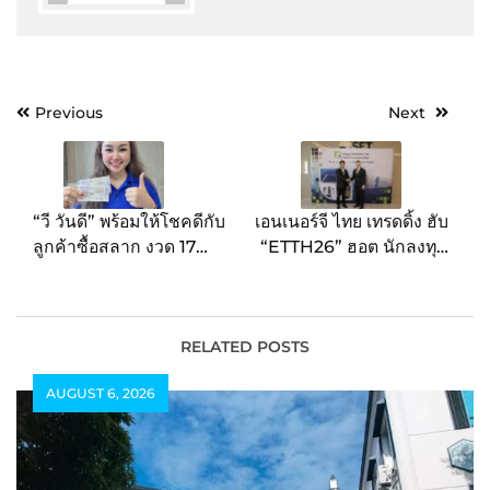
Post
Previous
Next
navigation
“วี วันดี” พร้อมให้โชคดีกับ
เอนเนอร์จี ไทย เทรดดิ้ง ฮับ
ลูกค้าซื้อสลาก งวด 17
“ETTH26” ฮอต นักลงทุน
ม.ค.69 มีผู้ถูกรางวัล 12
แห่จองซื้อหุ้นคึกคัก ดัน
ล้าน
มาร์เก็ตแคปทะลุ 412.5
ลบ.สะท้อนความเชื่อมั่น
ธุรกิจ ตอกย้ำผู้นำโซลูชั่น
RELATED POSTS
ด้านพลังงานหมุนเวียน
AUGUST 6, 2026
พร้อมเข้าเทรด LiVEx 30
ม.ค.นี้