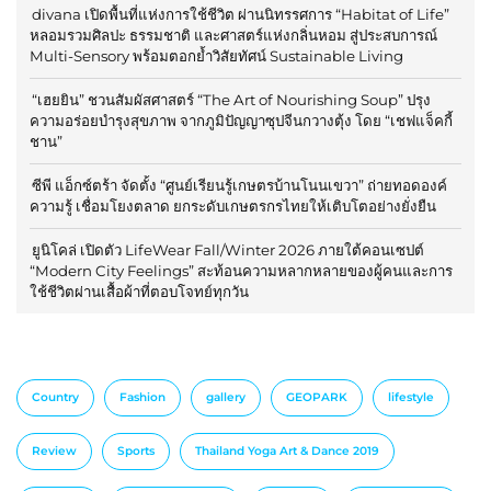
divana เปิดพื้นที่แห่งการใช้ชีวิต ผ่านนิทรรศการ “Habitat of Life”
หลอมรวมศิลปะ ธรรมชาติ และศาสตร์แห่งกลิ่นหอม สู่ประสบการณ์
Multi-Sensory พร้อมตอกย้ำวิสัยทัศน์ Sustainable Living
“เฮยยิน” ชวนสัมผัสศาสตร์ “The Art of Nourishing Soup” ปรุง
ความอร่อยบำรุงสุขภาพ จากภูมิปัญญาซุปจีนกวางตุ้ง โดย “เชฟแจ็คกี้
ชาน”
ซีพี แอ็กซ์ตร้า จัดตั้ง “ศูนย์เรียนรู้เกษตรบ้านโนนเขวา” ถ่ายทอดองค์
ความรู้ เชื่อมโยงตลาด ยกระดับเกษตรกรไทยให้เติบโตอย่างยั่งยืน
ยูนิโคล่ เปิดตัว LifeWear Fall/Winter 2026 ภายใต้คอนเซปต์
“Modern City Feelings” สะท้อนความหลากหลายของผู้คนและการ
ใช้ชีวิตผ่านเสื้อผ้าที่ตอบโจทย์ทุกวัน
Country
Fashion
gallery
GEOPARK
lifestyle
Review
Sports
Thailand Yoga Art & Dance 2019