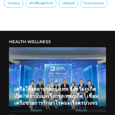
Trending
ครัวเจ๊ง้อ สุขุมวิท 20
เพชรบูรณ์
็Hotel & Resort
HEALTH-WELLNESS
เครือโรงพยาบาลกรุงเทพ จังหวัดภูเก็ต
เปิด “สถาบันมะเร็งกรุงเทพภูเก็ต” เชื่อม
เครือข่ายการรักษาโรคมะเร็งครบวงจร