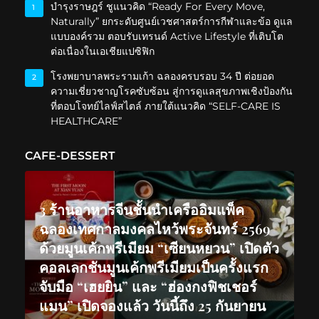
บำรุงราษฎร์ ชูแนวคิด “Ready For Every Move,
1
Naturally” ยกระดับศูนย์เวชศาสตร์การกีฬาและข้อ ดูแล
แบบองค์รวม ตอบรับเทรนด์ Active Lifestyle ที่เติบโต
ต่อเนื่องในเอเชียแปซิฟิก
โรงพยาบาลพระรามเก้า ฉลองครบรอบ 34 ปี ต่อยอด
2
ความเชี่ยวชาญโรคซับซ้อน สู่การดูแลสุขภาพเชิงป้องกัน
ที่ตอบโจทย์ไลฟ์สไตล์ ภายใต้แนวคิด “SELF-CARE IS
HEALTHCARE”
CAFE-DESSERT
3 ร้านอาหารจีนชั้นนำเครืออิมแพ็ค
ฉลองเทศกาลมงคลไหว้พระจันทร์ 2569
ด้วยมูนเค้กพรีเมียม “เซียนหยวน” เปิดตัว
คอลเลกชันมูนเค้กพรีเมียมเป็นครั้งแรก
จับมือ “เฮยยิน” และ “ฮ่องกงฟิชเชอร์
แมน” เปิดจองแล้ว วันนี้ถึง 25 กันยายน