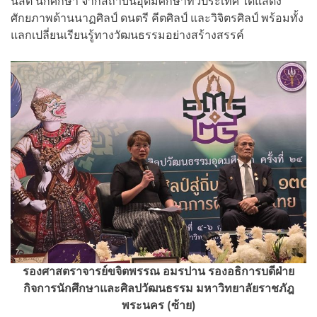
นิสิต นักศึกษา จากสถาบันอุดมศึกษาทั่วประเทศ ได้แสดง
ศักยภาพด้านนาฏศิลป์ ดนตรี คีตศิลป์ และวิจิตรศิลป์ พร้อมทั้ง
แลกเปลี่ยนเรียนรู้ทางวัฒนธรรมอย่างสร้างสรรค์
รองศาสตราจารย์ขจิตพรรณ อมรปาน รองอธิการบดีฝ่าย
กิจการนักศึกษาและศิลปวัฒนธรรม มหาวิทยาลัยราชภัฎ
พระนคร (ซ้าย)