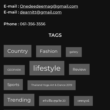
E-mail :
Onedeedeemag@gmail.com
E-mail :
dearnitt@gmail.com
Phone
: 061-356-3556
TAGS
Country
Fashion
gallery
lifestyle
Review
GEOPARK
Sports
Thailand Yoga Art & Dance 2019
Trending
ครัวเจ๊ง้อ สุขุมวิท 20
เพชรบูรณ์