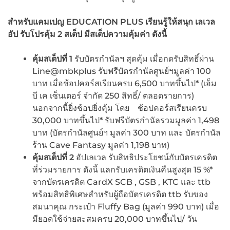
สำหรับแคมเปญ EDUCATION PLUS
เรียนรู้ให้สนุก เลเวล
อัป รับโปรคุ้ม 2
สเต็ป มีสเต็ปความคุ้มค่า ดังนี้
คุ้มสเต็ปที่ 1
รับบัตรกำนัลฯ สุดคุ้ม เมื่อกดรับสิทธิ์ผ่าน
Line@mbkplus รับฟรีบัตรกำนัลศูนย์ฯมูลค่า 100
บาท เมื่อช้อปคอร์สเรียนครบ 6,500 บาทขึ้นไป* (เอ็ม
บี เค เซ็นเตอร์ จำกัด 250 สิทธิ์/ ตลอดรายการ)
นอกจากนี้ยิ่งช้อปยิ่งคุ้ม โดย ช้อปคอร์สเรียนครบ
30,000 บาทขึ้นไป* รับฟรีบัตรกำนัลรวมมูลค่า 1,498
บาท (บัตรกำนัลศูนย์ฯ มูลค่า 300 บาท และ บัตรกำนัล
ร้าน Cave Fantasy มูลค่า 1,198 บาท)
คุ้มสเต็ปที่ 2
อัปเลเวล รับสิทธิประโยชน์กับบัตรเครดิต
ที่ร่วมรายการ ดังนี้ แลกรับเครดิตเงินคืนสูงสุด 15 %*
จากบัตรเครดิต CardX SCB , GSB , KTC และ ttb
พร้อมสิทธิพิเศษสำหรับผู้ถือบัตรเครดิต ttb รับของ
สมนาคุณ กระเป๋า Fluffy Bag (มูลค่า 990 บาท) เมื่อ
มียอดใช้จ่ายสะสมครบ 20,000 บาทขึ้นไป/ วัน