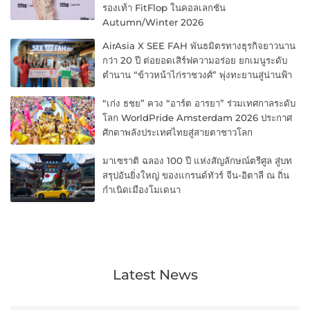
รองเท้า FitFlop ในคอลเลกชัน
Autumn/Winter 2026
AirAsia X SEE FAH พันธมิตรทางธุรกิจยาวนาน
กว่า 20 ปี ต่อยอดเสิร์ฟความอร่อย ยกเมนูระดับ
ตำนาน “ข้าวหน้าไก่ราชวงศ์” พุ่งทะยานสู่น่านฟ้า
“เก่ง ธชย” ควง “อาร์ต อารยา” ร่วมเทศกาลระดับ
โลก WorldPride Amsterdam 2026 ประกาศ
ศักดาพลังประเทศไทยสู่สายตาชาวโลก
มาเซราติ ฉลอง 100 ปี แห่งสัญลักษณ์ตรีศูล สู่บท
สรุปอันยิ่งใหญ่ ของแกรนด์ทัวร์ จีน-อิตาลี ณ ถิ่น
กำเนิดเมืองโมเดนา
Latest News