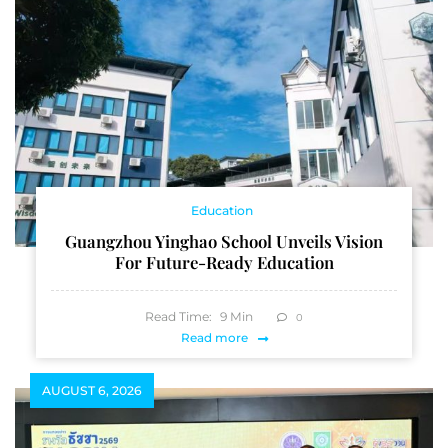
Education
Guangzhou Yinghao School Unveils Vision
For Future-Ready Education
Read Time:
9
Min
0
Read more
AUGUST 6, 2026