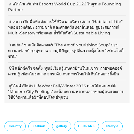
เลอโนโวเสริมทัพ Esports World Cup 2026 ในฐานะ Founding
Partner
divana เปิดพื้นที่แห่งการใช้ชีวิต ผ่านนิทรรศการ “Habitat of Life”
หลอมรวมศิลปะ ธรรมชาติ และศาสตร์แห่งกลิ่นหอม สู่ประสบการณ์
Multi-Sensory พร้อมตอกย้ำวิสัยทัศน์ Sustainable Living
“เฮยยิน” ชวนสัมผัสศาสตร์ “The Art of Nourishing Soup” ปรุง
ความอร่อยบำรุงสุขภาพ จากภูมิปัญญาซุปจีนกวางตุ้ง โดย “เชฟแจ็คกี้
ชาน”
ซีพี แอ็กซ์ตร้า จัดตั้ง “ศูนย์เรียนรู้เกษตรบ้านโนนเขวา” ถ่ายทอดองค์
ความรู้ เชื่อมโยงตลาด ยกระดับเกษตรกรไทยให้เติบโตอย่างยั่งยืน
ยูนิโคล่ เปิดตัว LifeWear Fall/Winter 2026 ภายใต้คอนเซปต์
“Modern City Feelings” สะท้อนความหลากหลายของผู้คนและการ
ใช้ชีวิตผ่านเสื้อผ้าที่ตอบโจทย์ทุกวัน
Country
Fashion
gallery
GEOPARK
lifestyle