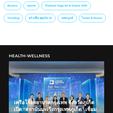
Review
Sports
Thailand Yoga Art & Dance 2019
Trending
ครัวเจ๊ง้อ สุขุมวิท 20
เพชรบูรณ์
็Hotel & Resort
HEALTH-WELLNESS
เครือโรงพยาบาลกรุงเทพ จังหวัดภูเก็ต
เปิด “สถาบันมะเร็งกรุงเทพภูเก็ต” เชื่อม