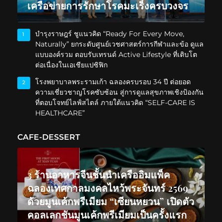
เครือข่ายการรักษาโรคมะเร็งครบวงจร
บำรุงราษฎร์ ชูแนวคิด “Ready For Every Move,
1
Naturally” ยกระดับศูนย์เวชศาสตร์การกีฬาและข้อ ดูแล
แบบองค์รวม ตอบรับเทรนด์ Active Lifestyle ที่เติบโต
ต่อเนื่องในเอเชียแปซิฟิก
โรงพยาบาลพระรามเก้า ฉลองครบรอบ 34 ปี ต่อยอด
2
ความเชี่ยวชาญโรคซับซ้อน สู่การดูแลสุขภาพเชิงป้องกัน
ที่ตอบโจทย์ไลฟ์สไตล์ ภายใต้แนวคิด “SELF-CARE IS
HEALTHCARE”
CAFE-DESSERT
3 ร้านอาหารจีนชั้นนำเครืออิมแพ็ค
ฉลองเทศกาลมงคลไหว้พระจันทร์ 2569
ด้วยมูนเค้กพรีเมียม “เซียนหยวน” เปิดตัว
คอลเลกชันมูนเค้กพรีเมียมเป็นครั้งแรก