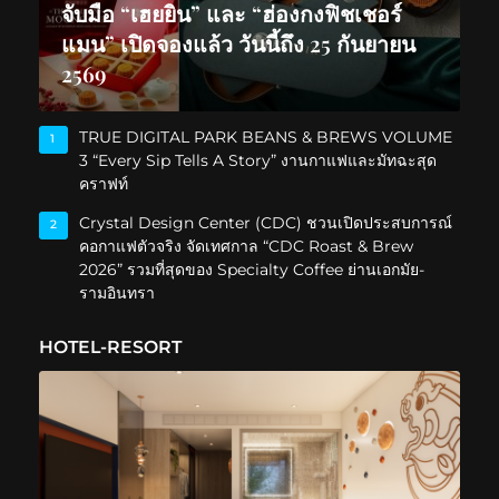
จับมือ “เฮยยิน” และ “ฮ่องกงฟิชเชอร์
แมน” เปิดจองแล้ว วันนี้ถึง 25 กันยายน
2569
TRUE DIGITAL PARK BEANS & BREWS VOLUME
1
3 “Every Sip Tells A Story” งานกาแฟและมัทฉะสุด
คราฟท์
Crystal Design Center (CDC) ชวนเปิดประสบการณ์
2
คอกาแฟตัวจริง จัดเทศกาล “CDC Roast & Brew
2026” รวมที่สุดของ Specialty Coffee ย่านเอกมัย-
รามอินทรา
HOTEL-RESORT