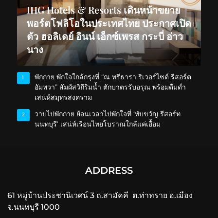
IHG Hotels & Resorts เดินหน้าขยาย
พอร์ตโฟลิโอในประเทศไทย ประกาศเปิด
ตัว ฮอลิเดย์ อินน์ เอ็กซ์เพรส กระบี่ อ่าว
นาง
พักกาย พักใจใกล้กรุงที่ “ณ ทรีธารา ริเวอร์ไซด์ รีสอร์ต
1
อัมพวา” สัมผัสวิถีริมน้ำ ตักบาตรรับอรุณ พร้อมดื่มด่ำ
เสน่ห์สมุทรสงคราม
วาบไปพักกาย ย้อนเวลาไปพักใจที่ ‘ทับขวัญ รีสอร์ท
2
นนทบุรี’ เสน่ห์เรือนไทยโบราณใกล้แค่เอื้อม
ADDRESS
61 หมู่บ้านประชานิเวศน์ 3 ถ.สามัคคี ต.ท่าทราย อ.เมือง
จ.นนทบุรี 1000