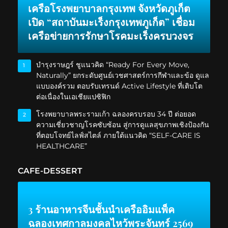
เครือโรงพยาบาลกรุงเทพ จังหวัดภูเก็ต
เปิด “สถาบันมะเร็งกรุงเทพภูเก็ต” เชื่อม
เครือข่ายการรักษาโรคมะเร็งครบวงจร
บำรุงราษฎร์ ชูแนวคิด “Ready For Every Move,
1
Naturally” ยกระดับศูนย์เวชศาสตร์การกีฬาและข้อ ดูแล
แบบองค์รวม ตอบรับเทรนด์ Active Lifestyle ที่เติบโต
ต่อเนื่องในเอเชียแปซิฟิก
โรงพยาบาลพระรามเก้า ฉลองครบรอบ 34 ปี ต่อยอด
2
ความเชี่ยวชาญโรคซับซ้อน สู่การดูแลสุขภาพเชิงป้องกัน
ที่ตอบโจทย์ไลฟ์สไตล์ ภายใต้แนวคิด “SELF-CARE IS
HEALTHCARE”
CAFE-DESSERT
3 ร้านอาหารจีนชั้นนำเครืออิมแพ็ค
ฉลองเทศกาลมงคลไหว้พระจันทร์ 2569