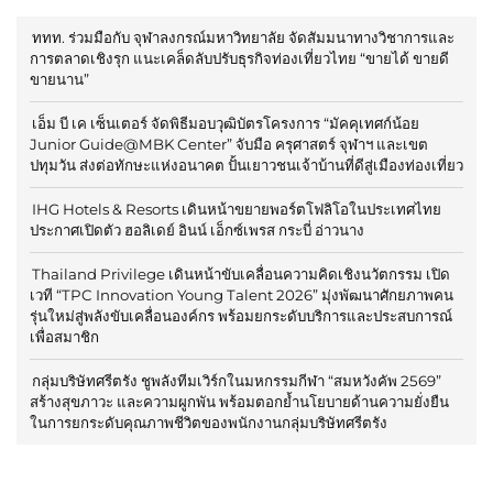
ททท. ร่วมมือกับ จุฬาลงกรณ์มหาวิทยาลัย จัดสัมมนาทางวิชาการและ
การตลาดเชิงรุก แนะเคล็ดลับปรับธุรกิจท่องเที่ยวไทย “ขายได้ ขายดี
ขายนาน”
เอ็ม บี เค เซ็นเตอร์ จัดพิธีมอบวุฒิบัตรโครงการ “มัคคุเทศก์น้อย
Junior Guide@MBK Center” จับมือ ครุศาสตร์ จุฬาฯ และเขต
ปทุมวัน ส่งต่อทักษะแห่งอนาคต ปั้นเยาวชนเจ้าบ้านที่ดีสู่เมืองท่องเที่ยว
IHG Hotels & Resorts เดินหน้าขยายพอร์ตโฟลิโอในประเทศไทย
ประกาศเปิดตัว ฮอลิเดย์ อินน์ เอ็กซ์เพรส กระบี่ อ่าวนาง
Thailand Privilege เดินหน้าขับเคลื่อนความคิดเชิงนวัตกรรม เปิด
เวที “TPC Innovation Young Talent 2026” มุ่งพัฒนาศักยภาพคน
รุ่นใหม่สู่พลังขับเคลื่อนองค์กร พร้อมยกระดับบริการและประสบการณ์
เพื่อสมาชิก
กลุ่มบริษัทศรีตรัง ชูพลังทีมเวิร์กในมหกรรมกีฬา “สมหวังคัพ 2569”
สร้างสุขภาวะ และความผูกพัน พร้อมตอกย้ำนโยบายด้านความยั่งยืน
ในการยกระดับคุณภาพชีวิตของพนักงานกลุ่มบริษัทศรีตรัง