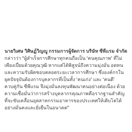
นายวิเศษ วิศิษฏ์วิญญู กรรมการผู้จัดการ บริษัท ซีพีแรม จำกัด
กล่าวว่า “ผู้สำเร็จการศึกษาทุกคนถือเป็น ‘คนคุณภาพ’ ที่ไม่
เพียงเปี่ยมด้วยคุณวุฒิ หากแต่ได้พิสูจน์ถึงความมุ่งมั่น อดทน
และความรับผิดชอบตลอดระยะเวลาการศึกษา ซึ่งองค์กรใน
ยุคปัจจุบันต้องการบุคลากรที่เป็นทั้ง ‘คนเก่ง’ และ ‘คนดี’
ควบคู่กัน ซีพีแรม จึงมุ่งมั่นลงทุนพัฒนาคนอย่างต่อเนื่อง ด้วย
ความเชื่อมั่นว่าการสร้างบุคลากรคุณภาพคือรากฐานสำคัญ
ที่จะขับเคลื่อนอุตสาหกรรมอาหารของประเทศให้เติบโตได้
อย่างมั่นคงและยั่งยืนในอนาคต”