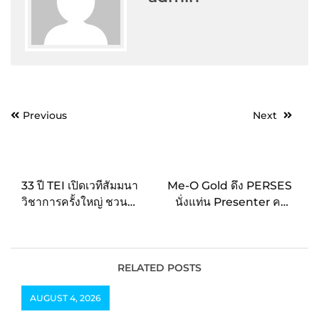
Post
Previous
Next
navigation
33 ปี TEI เปิดเวทีสัมมนา
Me-O Gold ดึง PERSES
วิชาการครั้งใหญ่ ชวน
นั่งแท่น Presenter ครั้ง
รับมือ 3 วิกฤติสิ่งแวดล้อม
แรกของแบรนด์ เอาใจทาส
โลก สู่ความท้าทายสิ่ง
แมวสายเปย์ ด้วยมีโอ โกลด์
แวดล้อมไทย
สูตรที่ใช่ของเจ้าเหมียวใน
งาน Me-O Gold ×
RELATED POSTS
PERSES PERMEOW
AUGUST 4, 2026
MOMENT