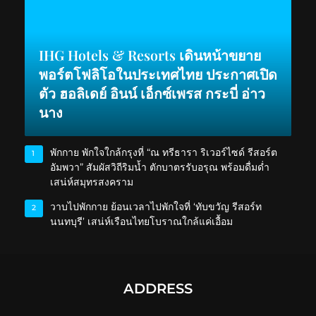
IHG Hotels & Resorts เดินหน้าขยาย
พอร์ตโฟลิโอในประเทศไทย ประกาศเปิด
ตัว ฮอลิเดย์ อินน์ เอ็กซ์เพรส กระบี่ อ่าว
นาง
พักกาย พักใจใกล้กรุงที่ “ณ ทรีธารา ริเวอร์ไซด์ รีสอร์ต
1
อัมพวา” สัมผัสวิถีริมน้ำ ตักบาตรรับอรุณ พร้อมดื่มด่ำ
เสน่ห์สมุทรสงคราม
วาบไปพักกาย ย้อนเวลาไปพักใจที่ ‘ทับขวัญ รีสอร์ท
2
นนทบุรี’ เสน่ห์เรือนไทยโบราณใกล้แค่เอื้อม
ADDRESS