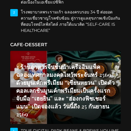
ต่อเนื่องในเอเชียแปซิฟิก
โรงพยาบาลพระรามเก้า ฉลองครบรอบ 34 ปี ต่อยอด
2
ความเชี่ยวชาญโรคซับซ้อน สู่การดูแลสุขภาพเชิงป้องกัน
ที่ตอบโจทย์ไลฟ์สไตล์ ภายใต้แนวคิด “SELF-CARE IS
HEALTHCARE”
CAFE-DESSERT
3 ร้านอาหารจีนชั้นนำเครืออิมแพ็ค
ฉลองเทศกาลมงคลไหว้พระจันทร์ 2569
ด้วยมูนเค้กพรีเมียม “เซียนหยวน” เปิดตัว
คอลเลกชันมูนเค้กพรีเมียมเป็นครั้งแรก
จับมือ “เฮยยิน” และ “ฮ่องกงฟิชเชอร์
แมน” เปิดจองแล้ว วันนี้ถึง 25 กันยายน
2569
TRUE DIGITAL PARK BEANS & BREWS VOLUME