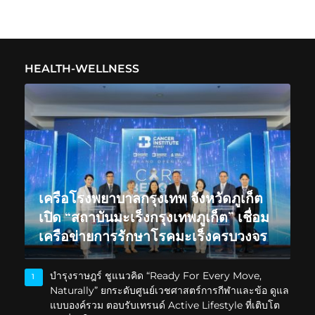
HEALTH-WELLNESS
เครือโรงพยาบาลกรุงเทพ จังหวัดภูเก็ต
เปิด “สถาบันมะเร็งกรุงเทพภูเก็ต” เชื่อม
เครือข่ายการรักษาโรคมะเร็งครบวงจร
บำรุงราษฎร์ ชูแนวคิด “Ready For Every Move,
1
Naturally” ยกระดับศูนย์เวชศาสตร์การกีฬาและข้อ ดูแล
แบบองค์รวม ตอบรับเทรนด์ Active Lifestyle ที่เติบโต