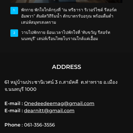
พักกาย พักใจใกล้กรุงที่ “ณ ทรีธารา ริเวอร์ไซด์ รีสอร์ต
1
อัมพวา” สัมผัสวิถีริมน้ำ ตักบาตรรับอรุณ พร้อมดื่มด่ำ
เสน่ห์สมุทรสงคราม
วาบไปพักกาย ย้อนเวลาไปพักใจที่ ‘ทับขวัญ รีสอร์ท
2
นนทบุรี’ เสน่ห์เรือนไทยโบราณใกล้แค่เอื้อม
ADDRESS
61 หมู่บ้านประชานิเวศน์ 3 ถ.สามัคคี ต.ท่าทราย อ.เมือง
จ.นนทบุรี 1000
E-mail :
Onedeedeemag@gmail.com
E-mail :
dearnitt@gmail.com
Phone
: 061-356-3556