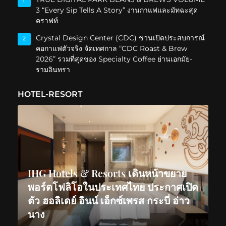
1
3 “Every Sip Tells A Story” งานกาแฟและมัทฉะสุด
คราฟท์
Crystal Design Center (CDC) ชวนเปิดประสบการณ์
2
คอกาแฟตัวจริง จัดเทศกาล “CDC Roast & Brew
2026” รวมที่สุดของ Specialty Coffee ย่านเอกมัย-
รามอินทรา
HOTEL-RESORT
IHG Hotels & Resorts เดินหน้าขยาย
พอร์ตโฟลิโอในประเทศไทย ประกาศเปิด
ตัว ฮอลิเดย์ อินน์ เอ็กซ์เพรส กระบี่ อ่าว
นาง