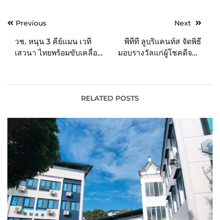
Post
Previous
Next
navigation
วช. หนุน 3 คีย์แมน เวที
พีทีที ลูบริแคนท์ส จัดพิธี
เสวนา ไทยพร้อมขับเคลื่อน
มอบรางวัลแก่ผู้โชคดีจาก
BCG เป็นวาระของโลกใน
แคมเปญ “พาวเวอร์แทรค
APEC Thailand 2022
แจกแหลก ยิ่งซื้อ ยิ่งลุ้น”
มอบรางวัลใหญ่รถเกี่ยว
นวดข้าว รถไถ ทองคำแท่ง
RELATED POSTS
และบัตรเติมน้ำมัน