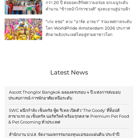
กว่า 20 ปี ต่อยอดเสิร์ฟความอร่อย ยกเมนูระดับ
ตำนาน “ข้าวหน้าไก่ราชวงศ์” พุ่งทะยานสู่น่านฟ้า
“เก่ง ธชย” ควง “อาร์ต อารยา” ร่วมเทศกาลระดับ
โลก WorldPride Amsterdam 2026 ประกาศ
ศักดาพลังประเทศไทยสู่สายตาชาวโลก
Latest News
Ascott Thonglor Bangkok ฉลองครบรอบ 4 ปี แห่งการส่งมอบ
ประสบการณ์ การพักอาศัยเหนือระดับ
SWC ผนึกกำลัง เซ็นทรัล ฟู้ด รีเทล เปิดตัว ‘The Goody’ ที่ท็อปส์
สาขาแรก ณ เซ็นทรัล นอร์ทวิลล์ พร้อมรุกตลาด Premium Pet Food
& Pet Grooming ทั่วประเทศ
สำนักงาน ป.ป.ส. จัดงานมหกรรมกองทุนแม่ของแผ่นดิน ประจำปี