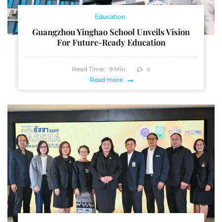
Education
Guangzhou Yinghao School Unveils Vision
For Future-Ready Education
Read Time:
9
Min
0
Read more