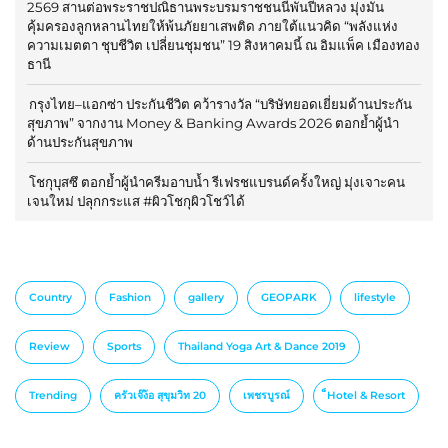
2569 สานต่อพระราชปณิธานพระบรมราชชนนีพันปีหลวง มุ่งมั่น
คุ้มครองลูกหลานไทยให้พ้นภัยยาเสพติด ภายใต้แนวคิด “พลังแห่ง
ความเมตตา ชุบชีวิต เปลี่ยนชุมชน” 19 สิงหาคมนี้ ณ อิมแพ็ค เมืองทอง
ธานี
กรุงไทย–แอกซ่า ประกันชีวิต คว้ารางวัล “บริษัทยอดเยี่ยมด้านประกัน
สุขภาพ” จากงาน Money & Banking Awards 2026 ตอกย้ำผู้นำ
ด้านประกันสุขภาพ
โชกุบุสซึ ตอกย้ำผู้นำครีมอาบน้ำ รีเฟรชแบรนด์ครั้งใหญ่ มุ่งเจาะคน
เจนใหม่ ปลุกกระแส #ผิวโชกุผิวโชว์ได้
Country
Fashion
gallery
GEOPARK
lifestyle
Review
Sports
Thailand Yoga Art & Dance 2019
Trending
ครัวเจ๊ง้อ สุขุมวิท 20
เพชรบูรณ์
็Hotel & Resort