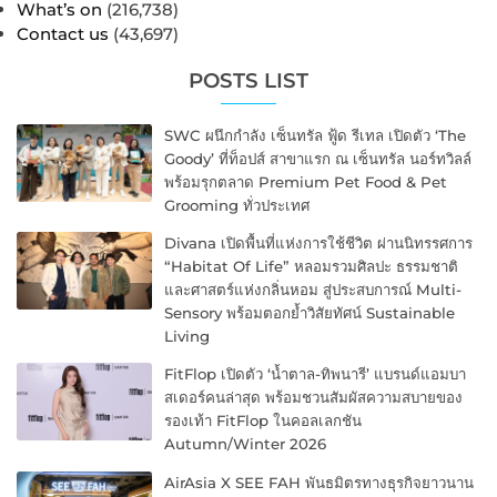
What’s on
(216,738)
Contact us
(43,697)
POSTS LIST
SWC ผนึกกำลัง เซ็นทรัล ฟู้ด รีเทล เปิดตัว ‘The
Goody’ ที่ท็อปส์ สาขาแรก ณ เซ็นทรัล นอร์ทวิลล์
พร้อมรุกตลาด Premium Pet Food & Pet
Grooming ทั่วประเทศ
Divana เปิดพื้นที่แห่งการใช้ชีวิต ผ่านนิทรรศการ
“Habitat Of Life” หลอมรวมศิลปะ ธรรมชาติ
และศาสตร์แห่งกลิ่นหอม สู่ประสบการณ์ Multi-
Sensory พร้อมตอกย้ำวิสัยทัศน์ Sustainable
Living
FitFlop เปิดตัว ‘น้ำตาล-ทิพนารี’ แบรนด์แอมบา
สเดอร์คนล่าสุด พร้อมชวนสัมผัสความสบายของ
รองเท้า FitFlop ในคอลเลกชัน
Autumn/Winter 2026
AirAsia X SEE FAH พันธมิตรทางธุรกิจยาวนาน