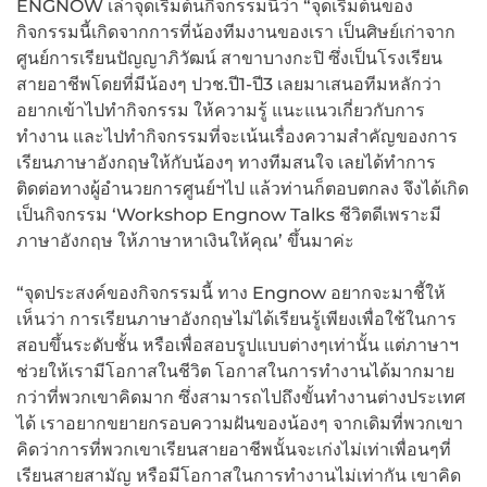
ENGNOW เล่าจุดเริ่มต้นกิจกรรมนี้ว่า “จุดเริ่มต้นของ
กิจกรรมนี้เกิดจากการที่น้องทีมงานของเรา เป็นศิษย์เก่าจาก
ศูนย์การเรียนปัญญาภิวัฒน์ สาขาบางกะปิ ซึ่งเป็นโรงเรียน
สายอาชีพโดยที่มีน้องๆ ปวช.ปี1-ปี3 เลยมาเสนอทีมหลักว่า
อยากเข้าไปทำกิจกรรม ให้ความรู้ แนะแนวเกี่ยวกับการ
ทำงาน และไปทำกิจกรรมที่จะเน้นเรื่องความสำคัญของการ
เรียนภาษาอังกฤษให้กับน้องๆ ทางทีมสนใจ เลยได้ทำการ
ติดต่อทางผู้อำนวยการศูนย์ฯไป แล้วท่านก็ตอบตกลง จึงได้เกิด
เป็นกิจกรรม ‘Workshop Engnow Talks ชีวิตดีเพราะมี
ภาษาอังกฤษ ให้ภาษาหาเงินให้คุณ’ ขึ้นมาค่ะ
“จุดประสงค์ของกิจกรรมนี้ ทาง Engnow อยากจะมาชี้ให้
เห็นว่า การเรียนภาษาอังกฤษไม่ได้เรียนรู้เพียงเพื่อใช้ในการ
สอบขึ้นระดับชั้น หรือเพื่อสอบรูปแบบต่างๆเท่านั้น แต่ภาษาฯ
ช่วยให้เรามีโอกาสในชีวิต โอกาสในการทำงานได้มากมาย
กว่าที่พวกเขาคิดมาก ซึ่งสามารถไปถึงขั้นทำงานต่างประเทศ
ได้ เราอยากขยายกรอบความฝันของน้องๆ จากเดิมที่พวกเขา
คิดว่าการที่พวกเขาเรียนสายอาชีพนั้นจะเก่งไม่เท่าเพื่อนๆที่
เรียนสายสามัญ หรือมีโอกาสในการทำงานไม่เท่ากัน เขาคิด