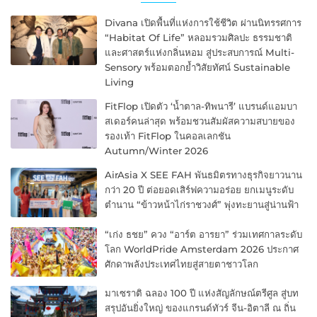
Divana เปิดพื้นที่แห่งการใช้ชีวิต ผ่านนิทรรศการ
“Habitat Of Life” หลอมรวมศิลปะ ธรรมชาติ
และศาสตร์แห่งกลิ่นหอม สู่ประสบการณ์ Multi-
Sensory พร้อมตอกย้ำวิสัยทัศน์ Sustainable
Living
FitFlop เปิดตัว ‘น้ำตาล-ทิพนารี’ แบรนด์แอมบา
สเดอร์คนล่าสุด พร้อมชวนสัมผัสความสบายของ
รองเท้า FitFlop ในคอลเลกชัน
Autumn/Winter 2026
AirAsia X SEE FAH พันธมิตรทางธุรกิจยาวนาน
กว่า 20 ปี ต่อยอดเสิร์ฟความอร่อย ยกเมนูระดับ
ตำนาน “ข้าวหน้าไก่ราชวงศ์” พุ่งทะยานสู่น่านฟ้า
“เก่ง ธชย” ควง “อาร์ต อารยา” ร่วมเทศกาลระดับ
โลก WorldPride Amsterdam 2026 ประกาศ
ศักดาพลังประเทศไทยสู่สายตาชาวโลก
มาเซราติ ฉลอง 100 ปี แห่งสัญลักษณ์ตรีศูล สู่บท
สรุปอันยิ่งใหญ่ ของแกรนด์ทัวร์ จีน-อิตาลี ณ ถิ่น