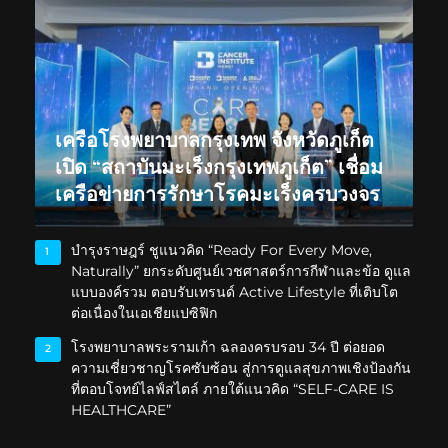
เครือโรงพยาบาลกรุงเทพ จังหวัดภูเก็ต
เปิด “สถาบันมะเร็งกรุงเทพภูเก็ต” เชื่อม
เครือข่ายการรักษาโรคมะเร็งครบวงจร
บำรุงราษฎร์ ชูแนวคิด “Ready For Every Move,
1
Naturally” ยกระดับศูนย์เวชศาสตร์การกีฬาและข้อ ดูแล
แบบองค์รวม ตอบรับเทรนด์ Active Lifestyle ที่เติบโต
ต่อเนื่องในเอเชียแปซิฟิก
โรงพยาบาลพระรามเก้า ฉลองครบรอบ 34 ปี ต่อยอด
2
ความเชี่ยวชาญโรคซับซ้อน สู่การดูแลสุขภาพเชิงป้องกัน
ที่ตอบโจทย์ไลฟ์สไตล์ ภายใต้แนวคิด “SELF-CARE IS
HEALTHCARE”