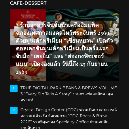
CAFE-DESSERT
3 ร้านอาหารจีนชั้นนำเครืออิมแพ็ค
ฉลองเทศกาลมงคลไหว้พระจันทร์ 2569
ด้วยมูนเค้กพรีเมียม “เซียนหยวน” เปิดตัว
คอลเลกชันมูนเค้กพรีเมียมเป็นครั้งแรก
จับมือ “เฮยยิน” และ “ฮ่องกงฟิชเชอร์
แมน” เปิดจองแล้ว วันนี้ถึง 25 กันยายน
2569
TRUE DIGITAL PARK BEANS & BREWS VOLUME
1
3 “Every Sip Tells A Story” งานกาแฟและมัทฉะสุด
คราฟท์
Crystal Design Center (CDC) ชวนเปิดประสบการณ์
2
คอกาแฟตัวจริง จัดเทศกาล “CDC Roast & Brew
2026” รวมที่สุดของ Specialty Coffee ย่านเอกมัย-
รามอินทรา