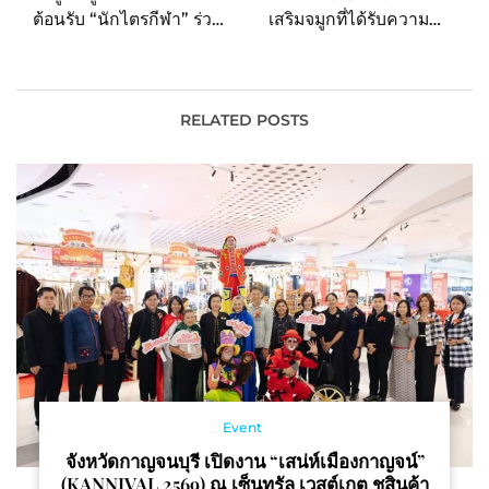
ต้อนรับ “นักไตรกีฬา” ร่วม
เสริมจมูกที่ได้รับความไว้
ฟิตซ้อมโค้งสุดท้าย! ก่อน
วางใจแห่งปี 2023
ลุยศึกชิงชัยในการแข่งขัน
“Pho3nix Kids
Triathlon 2023” ในเดือน
RELATED POSTS
พ.ย.นี้
Event
จังหวัดกาญจนบุรี เปิดงาน “เสน่ห์เมืองกาญจน์”
(KANNIVAL 2569) ณ เซ็นทรัล เวสต์เกต ชูสินค้า