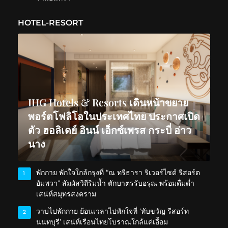
HOTEL-RESORT
IHG Hotels & Resorts เดินหน้าขยาย
พอร์ตโฟลิโอในประเทศไทย ประกาศเปิด
ตัว ฮอลิเดย์ อินน์ เอ็กซ์เพรส กระบี่ อ่าว
นาง
พักกาย พักใจใกล้กรุงที่ “ณ ทรีธารา ริเวอร์ไซด์ รีสอร์ต
1
อัมพวา” สัมผัสวิถีริมน้ำ ตักบาตรรับอรุณ พร้อมดื่มด่ำ
เสน่ห์สมุทรสงคราม
วาบไปพักกาย ย้อนเวลาไปพักใจที่ ‘ทับขวัญ รีสอร์ท
2
นนทบุรี’ เสน่ห์เรือนไทยโบราณใกล้แค่เอื้อม