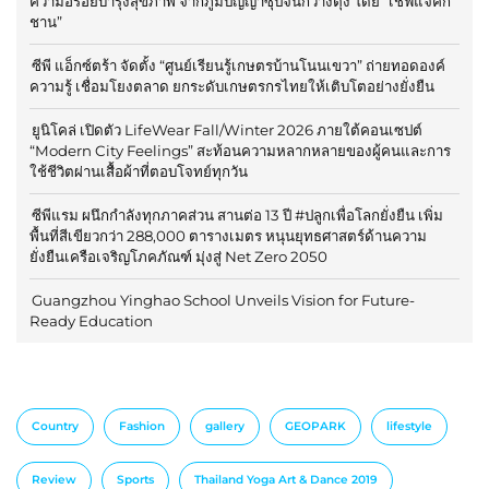
ความอร่อยบำรุงสุขภาพ จากภูมิปัญญาซุปจีนกวางตุ้ง โดย “เชฟแจ็คกี้
ชาน”
ซีพี แอ็กซ์ตร้า จัดตั้ง “ศูนย์เรียนรู้เกษตรบ้านโนนเขวา” ถ่ายทอดองค์
ความรู้ เชื่อมโยงตลาด ยกระดับเกษตรกรไทยให้เติบโตอย่างยั่งยืน
ยูนิโคล่ เปิดตัว LifeWear Fall/Winter 2026 ภายใต้คอนเซปต์
“Modern City Feelings” สะท้อนความหลากหลายของผู้คนและการ
ใช้ชีวิตผ่านเสื้อผ้าที่ตอบโจทย์ทุกวัน
ซีพีแรม ผนึกกำลังทุกภาคส่วน สานต่อ 13 ปี #ปลูกเพื่อโลกยั่งยืน เพิ่ม
พื้นที่สีเขียวกว่า 288,000 ตารางเมตร หนุนยุทธศาสตร์ด้านความ
ยั่งยืนเครือเจริญโภคภัณฑ์ มุ่งสู่ Net Zero 2050
Guangzhou Yinghao School Unveils Vision for Future-
Ready Education
Country
Fashion
gallery
GEOPARK
lifestyle
Review
Sports
Thailand Yoga Art & Dance 2019