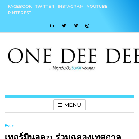
Skip
FACEBOOK
TWITTER
INSTAGRAM
YOUTUBE
to
PINTEREST
content
onedeedee
ให้ทุกวันเป็น "วันดีดี" ของคุณ
MENU
Event
เทอร์มินอล21 ร่วมฉลองเทศกาล