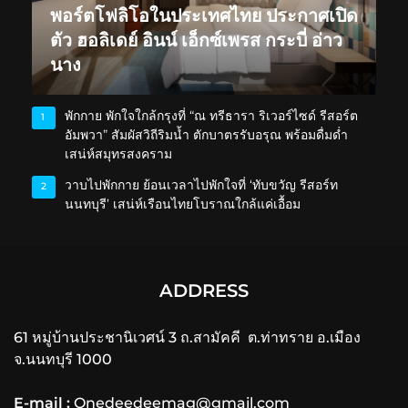
พอร์ตโฟลิโอในประเทศไทย ประกาศเปิด
ตัว ฮอลิเดย์ อินน์ เอ็กซ์เพรส กระบี่ อ่าว
นาง
พักกาย พักใจใกล้กรุงที่ “ณ ทรีธารา ริเวอร์ไซด์ รีสอร์ต
1
อัมพวา” สัมผัสวิถีริมน้ำ ตักบาตรรับอรุณ พร้อมดื่มด่ำ
เสน่ห์สมุทรสงคราม
วาบไปพักกาย ย้อนเวลาไปพักใจที่ ‘ทับขวัญ รีสอร์ท
2
นนทบุรี’ เสน่ห์เรือนไทยโบราณใกล้แค่เอื้อม
ADDRESS
61 หมู่บ้านประชานิเวศน์ 3 ถ.สามัคคี ต.ท่าทราย อ.เมือง
จ.นนทบุรี 1000
E-mail :
Onedeedeemag@gmail.com