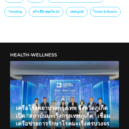
Trending
ครัวเจ๊ง้อ สุขุมวิท 20
เพชรบูรณ์
็Hotel & Resort
HEALTH-WELLNESS
เครือโรงพยาบาลกรุงเทพ จังหวัดภูเก็ต
เปิด “สถาบันมะเร็งกรุงเทพภูเก็ต” เชื่อม
เครือข่ายการรักษาโรคมะเร็งครบวงจร