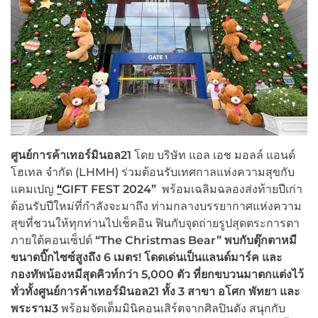
ศูนย์การค้าเทอร์มินอล
21
โดย บริษัท แอล เอช มอลล์ แอนด์
โฮเทล จำกัด (LHMH) ร่วมต้อนรับเทศกาลแห่งความสุขกับ
แคมเปญ
“
GIFT FEST 2024
”
พร้อมเฉลิมฉลองส่งท้ายปีเก่า
ต้อนรับปีใหม่ที่กำลังจะมาถึง ท่ามกลางบรรยากาศแห่งความ
สุขที่ชวนให้ทุกท่านไปเช็คอิน ฟินกับจุดถ่ายรูปสุดตระการตา
ภายใต้คอนเซ็ปต์
“
The Christmas Bear” พบกับ
ตุ๊กตาหมี
ขนาดบิ๊กไซซ์สูงถึง
6 เมตร! โดดเด่นเป็นแลนด์มาร์ค และ
กองทัพน้องหมีสุดคิวท์กว่า
5,000 ตัว ที่ยกขบวนมาตกแต่งไว้
ทั่วทั้ง
ศูนย์การค้าเทอร์มินอล
21
ทั้ง
3 สาขา อโศก พัทยา และ
พระราม3
พร้อมจัดเต็มมินิคอนเสิร์ตจากศิลปินดัง สนุกกับ