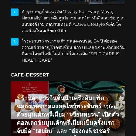
บำรุงราษฎร์ ชูแนวคิด “Ready For Every Move,
1
Naturally” ยกระดับศูนย์เวชศาสตร์การกีฬาและข้อ ดูแล
แบบองค์รวม ตอบรับเทรนด์ Active Lifestyle ที่เติบโต
ต่อเนื่องในเอเชียแปซิฟิก
โรงพยาบาลพระรามเก้า ฉลองครบรอบ 34 ปี ต่อยอด
2
ความเชี่ยวชาญโรคซับซ้อน สู่การดูแลสุขภาพเชิงป้องกัน
ที่ตอบโจทย์ไลฟ์สไตล์ ภายใต้แนวคิด “SELF-CARE IS
HEALTHCARE”
CAFE-DESSERT
3 ร้านอาหารจีนชั้นนำเครืออิมแพ็ค
ฉลองเทศกาลมงคลไหว้พระจันทร์ 2569
ด้วยมูนเค้กพรีเมียม “เซียนหยวน” เปิดตัว
คอลเลกชันมูนเค้กพรีเมียมเป็นครั้งแรก
จับมือ “เฮยยิน” และ “ฮ่องกงฟิชเชอร์