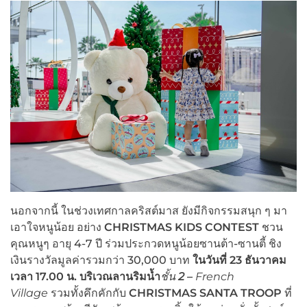
นอกจากนี้ ในช่วงเทศกาลคริสต์มาส ยังมีกิจกรรมสนุก ๆ มา
เอาใจหนูน้อย อย่าง
CHRISTMAS KIDS CONTEST
ชวน
คุณหนูๆ อายุ 4-7 ปี ร่วมประกวดหนูน้อยซานต้า-ซานตี้ ชิง
เงินรางวัลมูลค่ารวมกว่า 30,000 บาท
ในวันที่
23 ธันวาคม
เวลา 17.00 น. บริเวณ
ลานริมน้ำ
ชั้น
2
–
French
Village
รวมทั้งคึกคักกับ
CHRISTMAS SANTA TROOP
ที่