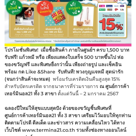
โปรโมชั่นพิเศษ
! เมื่อซื้อสินค้า ภายในศูนย์ฯ ครบ 1,500 บาท
รับฟรี! แก้วหมี หรือ เพียงแสดงใบเสร็จ 500 บาทขึ้นไป ห่อ
ของขวัญฟรี และพิเศษยื่งกว่านั้น เพียงถ่ายรูป และเช็คอิน
พร้อม กด Like &Share รับทันที! พวงกุญแจหมี สุดน่ารัก
(จนกว่าสินค้าจะหมด)
พร้อมรับเครดิตเงินคืนสูงสุด 15%
สำหรับบัตรเครดิต จากธนาคารที่ร่วมรายการ
ณ
ศูนย์การค้า
เทอร์มินอล
21 ทั้ง 3 สาขา
ตั้งแต่วันนี้ – 2 มกราคม 2567
ฉลองปีใหม่ให้สุขแบบสุดปัง ด้วยของขวัญชิ้นพิเศษที่
ศูนย์การค้าเทอร์มินอล
21 ทั้ง 3 สาขา เตรียมไว้มอบให้ทุกท่าน
ติดตามโปรดี ดีลเด็ด และข่าวสาร ความเคลื่อนไหว ได้ทาง
เว็บไซต์ www.termina21.co.th รวมทั้งช่องทางออนไลน์