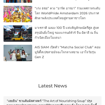
“เก่ง ธชย” ควง “อาร์ต อารยา” ร่วมเทศกาลระดับ
โลก WorldPride Amsterdam 2026 ประกาศ
ศักดาพลังประเทศไทยสู่สายตาชาวโลก
มาเซราติ ฉลอง 100 ปี แห่งสัญลักษณ์ตรีศูล สู่บท
สรุปอันยิ่งใหญ่ ของแกรนด์ทัวร์ จีน-อิตาลี ณ ถิ่น
กำเนิดเมืองโมเดนา
AIS SIAM เปิดตัว “Matcha Social Club” คอม
มูนิตี้สเปซสายมัจฉะใจกลางสยาม เอาใจวัยรุ่น
Gen Z
Latest News
“เฮยยิน” ชวนสัมผัสศาสตร์ “The Art of Nourishing Soup” ปรุง