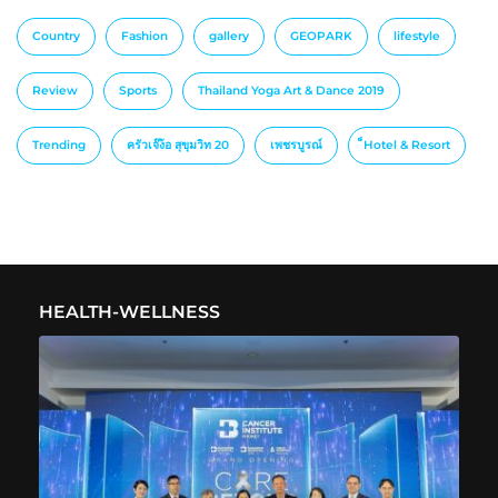
Country
Fashion
gallery
GEOPARK
lifestyle
Review
Sports
Thailand Yoga Art & Dance 2019
Trending
ครัวเจ๊ง้อ สุขุมวิท 20
เพชรบูรณ์
็Hotel & Resort
HEALTH-WELLNESS