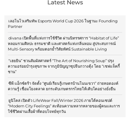
Latest News
เลอโนโวเสริมทัพ Esports World Cup 2026 ในฐานะ Founding
Partner
divana เปิดพื้นที่แห่งการใช้ชีวิต ผ่านนิทรรศการ “Habitat of Life”
หลอมรวมศิลปะ ธรรมชาติ และศาสตร์แห่งกลิ่นหอม สู่ประสบการณ์
Multi-Sensory พร้อมตอกย้ำวิสัยทัศน์ Sustainable Living
“เฮยยิน” ชวนสัมผัสศาสตร์ “The Art of Nourishing Soup” ปรุง
ความอร่อยบำรุงสุขภาพ จากภูมิปัญญาซุปจีนกวางตุ้ง โดย “เชฟแจ็คกี้
ชาน”
ซีพี แอ็กซ์ตร้า จัดตั้ง “ศูนย์เรียนรู้เกษตรบ้านโนนเขวา” ถ่ายทอดองค์
ความรู้ เชื่อมโยงตลาด ยกระดับเกษตรกรไทยให้เติบโตอย่างยั่งยืน
ยูนิโคล่ เปิดตัว LifeWear Fall/Winter 2026 ภายใต้คอนเซปต์
“Modern City Feelings” สะท้อนความหลากหลายของผู้คนและการ
ใช้ชีวิตผ่านเสื้อผ้าที่ตอบโจทย์ทุกวัน