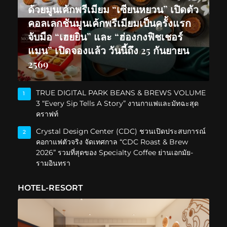
ด้วยมูนเค้กพรีเมียม “เซียนหยวน” เปิดตัว
คอลเลกชันมูนเค้กพรีเมียมเป็นครั้งแรก
จับมือ “เฮยยิน” และ “ฮ่องกงฟิชเชอร์
แมน” เปิดจองแล้ว วันนี้ถึง 25 กันยายน
2569
TRUE DIGITAL PARK BEANS & BREWS VOLUME
1
3 “Every Sip Tells A Story” งานกาแฟและมัทฉะสุด
คราฟท์
Crystal Design Center (CDC) ชวนเปิดประสบการณ์
2
คอกาแฟตัวจริง จัดเทศกาล “CDC Roast & Brew
2026” รวมที่สุดของ Specialty Coffee ย่านเอกมัย-
รามอินทรา
HOTEL-RESORT