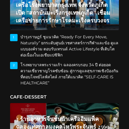
เครือโรงพยาบาลกรุงเทพ จังหวัดภูเก็ต
เปิด “สถาบันมะเร็งกรุงเทพภูเก็ต” เชื่อม
เครือข่ายการรักษาโรคมะเร็งครบวงจร
บำรุงราษฎร์ ชูแนวคิด “Ready For Every Move,
1
Naturally” ยกระดับศูนย์เวชศาสตร์การกีฬาและข้อ ดูแล
แบบองค์รวม ตอบรับเทรนด์ Active Lifestyle ที่เติบโต
ต่อเนื่องในเอเชียแปซิฟิก
โรงพยาบาลพระรามเก้า ฉลองครบรอบ 34 ปี ต่อยอด
2
ความเชี่ยวชาญโรคซับซ้อน สู่การดูแลสุขภาพเชิงป้องกัน
ที่ตอบโจทย์ไลฟ์สไตล์ ภายใต้แนวคิด “SELF-CARE IS
HEALTHCARE”
CAFE-DESSERT
3 ร้านอาหารจีนชั้นนำเครืออิมแพ็ค
ฉลองเทศกาลมงคลไหว้พระจันทร์ 2569