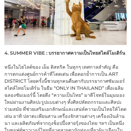
4. SUMMER VIBE :
บรรยากาศความเป็นไทยสไตล์โมเดิร์น
หนึ่งในไฮไลต์ของ เอ็ม ดิสทริค ในทุกๆ เทศกาลสำคัญ คือ
การตกแต่งศูนย์การค้าที่โดดเด่น เพื่อตอกย้ำการเป็น ART
DISTRICT โดยครั้งนี้ชวนทุกคนตื่นตากับบรรยากาศซัมเมอร์
สไตล์ไทยโมเดิร์น ในธีม “ONLY IN THAILAND” เพื่อเฉลิม
ฉลองซัมเมอร์นี้ โดยดึง “ความเป็นไทย” มาตีโจทย์ในมุมมอง
ใหม่ผ่านงานศิลปะรูปแบบต่างๆ ทั้งศิลปหัตถกรรมและศิลปะ
ร่วมสมัย ที่ช่วยเสริมเอกลักษณ์และเสน่ห์ความเป็นไทยให้โดด
เด่น อาทิ ปลาตะเพียนสาน เครื่องจักสานต่างๆ เครื่องเงินล้าน
นา และผลิตภัณฑ์จากถุงช็อปปิ้งสายรุ้งของไทย ฯลฯ เป็นหนึ่ง
ในซอฟต์พาวเวอร์ไทยที่อวดสายตานักท่องเที่ยวผู้มาเยือนใน