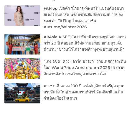
FitFlop เปิดตัว ‘น้ำตาล-ทิพนารี’ แบรนด์แอมบา
สเดอร์คนล่าสุด พร้อมชวนสัมผัสความสบายของ
รองเท้า FitFlop ในคอลเลกชัน
Autumn/Winter 2026
AirAsia X SEE FAH พันธมิตรทางธุรกิจยาวนาน
กว่า 20 ปี ต่อยอดเสิร์ฟความอร่อย ยกเมนูระดับ
ตำนาน “ข้าวหน้าไก่ราชวงศ์” พุ่งทะยานสู่น่านฟ้า
“เก่ง ธชย” ควง “อาร์ต อารยา” ร่วมเทศกาลระดับ
โลก WorldPride Amsterdam 2026 ประกาศ
ศักดาพลังประเทศไทยสู่สายตาชาวโลก
มาเซราติ ฉลอง 100 ปี แห่งสัญลักษณ์ตรีศูล สู่บท
สรุปอันยิ่งใหญ่ ของแกรนด์ทัวร์ จีน-อิตาลี ณ ถิ่น
กำเนิดเมืองโมเดนา