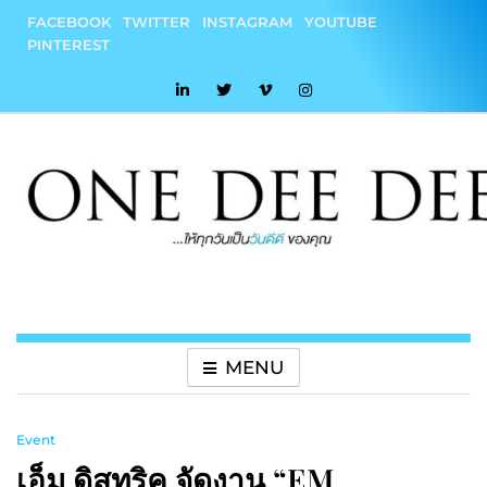
Skip
FACEBOOK
TWITTER
INSTAGRAM
YOUTUBE
to
PINTEREST
content
onedeedee
ให้ทุกวันเป็น "วันดีดี" ของคุณ
MENU
Event
เอ็ม ดิสทริค จัดงาน “EM