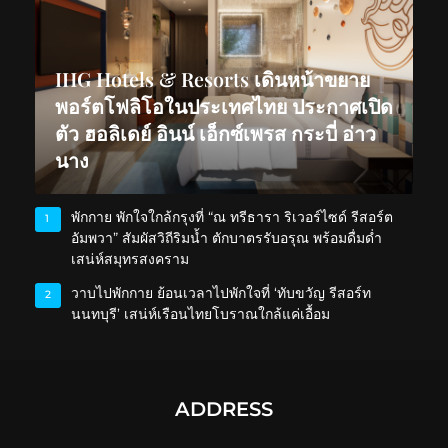
IHG Hotels & Resorts เดินหน้าขยาย
พอร์ตโฟลิโอในประเทศไทย ประกาศเปิด
ตัว ฮอลิเดย์ อินน์ เอ็กซ์เพรส กระบี่ อ่าว
นาง
พักกาย พักใจใกล้กรุงที่ “ณ ทรีธารา ริเวอร์ไซด์ รีสอร์ต
1
อัมพวา” สัมผัสวิถีริมน้ำ ตักบาตรรับอรุณ พร้อมดื่มด่ำ
เสน่ห์สมุทรสงคราม
วาบไปพักกาย ย้อนเวลาไปพักใจที่ ‘ทับขวัญ รีสอร์ท
2
นนทบุรี’ เสน่ห์เรือนไทยโบราณใกล้แค่เอื้อม
ADDRESS